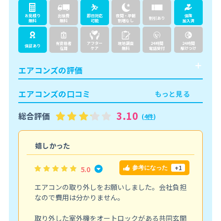
お見積り
出張費
即日対応
夜間・早朝
保険
割引あり
無料
無料
可能
割増なし
加入済
有資格者
アフター
現地調査
24時間
24時間
保証あり
在籍
ケア
無料
電話受付
駆けつけ
エアコンズの評価
エアコンズの口コミ
もっと見る
3.10
総合評価
(
4件
)
嬉しかった
+1
5.0
参考になった
エアコンの取り外しをお願いしました。会社負担
なので費用は分かりません。
取り外した室外機をオートロックがある共同玄関