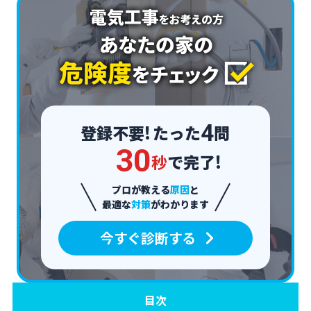
4
登録不要!
たった
問
3
0
秒
で完了!
プロが教える
原因
と
最適な
対策
がわかります
今すぐ診断する
目次