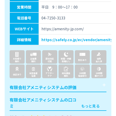
営業時間
平日 9：00～17：00
電話番号
04-7150-3133
WEBサイト
https://amenity-jp.com/
詳細情報
https://safely.co.jp/ec/vendor/amenity/
お見積り
出張費
即日対応
夜間・早朝
保険
割引あり
無料
無料
可能
割増なし
加入済
有資格者
アフター
現地調査
24時間
24時間
保証あり
在籍
ケア
無料
電話受付
駆けつけ
有限会社アメニティシステムの評価
有限会社アメニティシステムの口コ
ミ
もっと見る