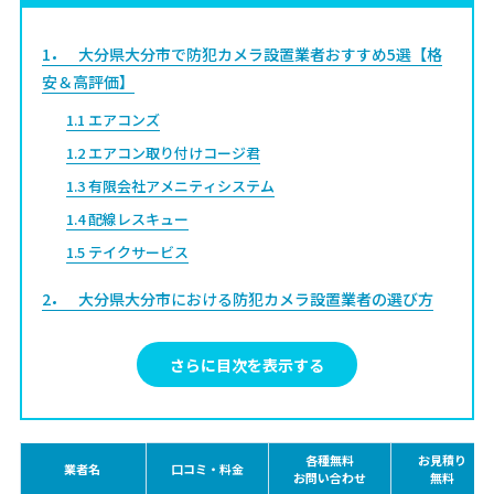
1
大分県大分市で防犯カメラ設置業者おすすめ5選【格
安＆高評価】
1.1
エアコンズ
1.2
エアコン取り付けコージ君
1.3
有限会社アメニティシステム
1.4
配線レスキュー
1.5
テイクサービス
2
大分県大分市における防犯カメラ設置業者の選び方
【5つのポイント】
2.1
料金体系がわかりやすい
さらに目次を表示する
2.2
悪い口コミが集まっていない
2.3
資格を持ったスタッフが工事しているか
各種無料
お見積り
2.4
工事内容をわかりやすく説明してくれるか
業者名
口コミ・料金
お問い合わせ
無料