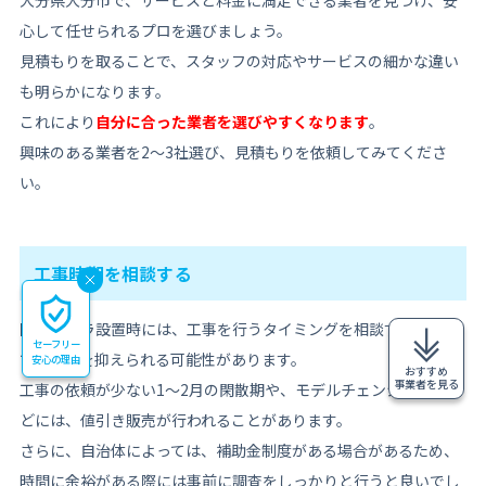
大分県大分市で、サービスと料金に満足できる業者を見つけ、安
心して任せられるプロを選びましょう。
見積もりを取ることで、スタッフの対応やサービスの細かな違い
も明らかになります。
これにより
自分に合った業者を選びやすくなります
。
興味のある業者を2〜3社選び、見積もりを依頼してみてくださ
い。
工事時期を相談する
防犯カメラ設置時には、工事を行うタイミングを相談すること
セーフリー
で、費用を抑えられる可能性があります。
安心の理由
おすすめ
事業者を見る
工事の依頼が少ない1〜2月の閑散期や、モデルチェンジの時期な
どには、値引き販売が行われることがあります。
さらに、自治体によっては、補助金制度がある場合があるため、
時間に余裕がある際には事前に調査をしっかりと行うと良いでし