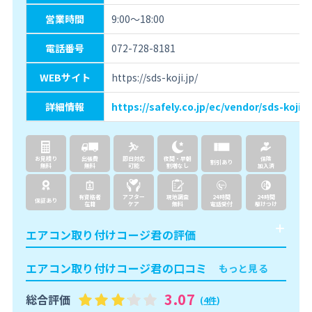
営業時間
9:00～18:00
電話番号
072-728-8181
WEBサイト
https://sds-koji.jp/
詳細情報
https://safely.co.jp/ec/vendor/sds-koji/
お見積り
出張費
即日対応
夜間・早朝
保険
割引あり
無料
無料
可能
割増なし
加入済
有資格者
アフター
現地調査
24時間
24時間
保証あり
在籍
ケア
無料
電話受付
駆けつけ
エアコン取り付けコージ君の評価
エアコン取り付けコージ君の口コミ
もっと見る
3.07
総合評価
(
4件
)