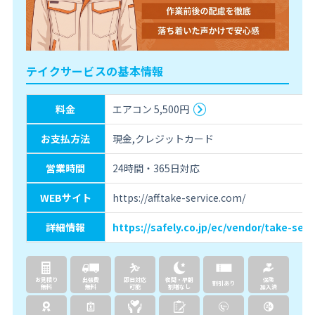
テイクサービスの基本情報
料金
エアコン 5,500円
お支払方法
現金,クレジットカード
営業時間
24時間・365日対応
WEBサイト
https://aff.take-service.com/
詳細情報
https://safely.co.jp/ec/vendor/take-serv
お見積り
出張費
即日対応
夜間・早朝
保険
割引あり
無料
無料
可能
割増なし
加入済