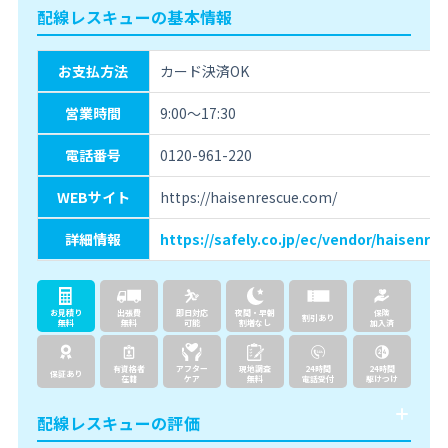
配線レスキューの基本情報
お支払方法
カード決済OK
営業時間
9:00～17:30
電話番号
0120-961-220
WEBサイト
https://haisenrescue.com/
詳細情報
https://safely.co.jp/ec/vendor/haisenre
お見積り
出張費
即日対応
夜間・早朝
保険
割引あり
無料
無料
可能
割増なし
加入済
有資格者
アフター
現地調査
24時間
24時間
保証あり
在籍
ケア
無料
電話受付
駆けつけ
配線レスキューの評価