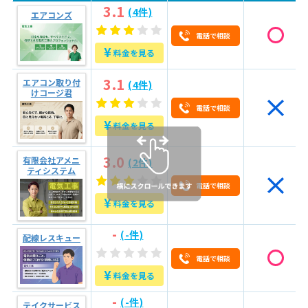
2.5
アフターサービスの有無
3.1
(4件)
エアコンズ
3
大分県大分市で防犯カメラ設置業者に安く依頼する方
電話で相談
法【4つのコツ】
¥
料金を見る
3.1
複数の業者から見積もりを取る
3.1
エアコン取り付
(4件)
3.2
工事時期を相談する
けコージ君
電話で相談
3.3
なるべくまとめて依頼する
¥
料金を見る
3.4
安い業者を見つける
3.0
有限会社アメニ
(2件)
4
電気工事依頼の流れ【4つのステップ】
ティシステム
5
【大分県大分市の防犯カメラ設置】まずはプロにご相
電話で相談
¥
談を！
料金を見る
-
(-件)
配線レスキュー
電話で相談
¥
料金を見る
-
(-件)
テイクサービス