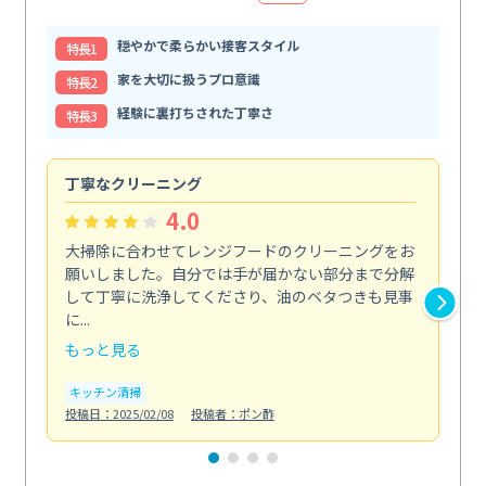
穏やかで柔らかい接客スタイル
特⻑1
家を大切に扱うプロ意識
特⻑2
経験に裏打ちされた丁寧さ
特⻑3
丁寧なクリーニング
サ
4.0
大掃除に合わせてレンジフードのクリーニングをお
ト
願いしました。自分では手が届かない部分まで分解
の
して丁寧に洗浄してくださり、油のベタつきも見事
れ
に...
け...
もっと見る
も
キッチン清掃
お
投稿日：2025/02/08
投稿者：ポン酢
投稿日