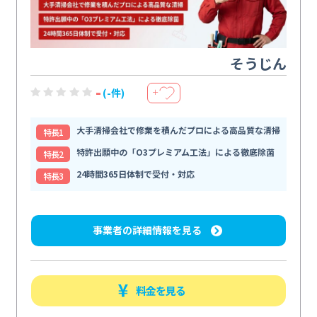
そうじん
-
(-件)
＋
大手清掃会社で修業を積んだプロによる高品質な清掃
特⻑1
特許出願中の「O3プレミアム工法」による徹底除菌
特⻑2
24時間365日体制で受付・対応
特⻑3
事業者の詳細情報を見る
料金を見る