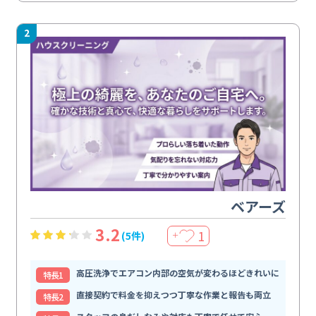
2
ベアーズ
3.2
1
(5件)
＋
高圧洗浄でエアコン内部の空気が変わるほどきれいに
特⻑1
直接契約で料金を抑えつつ丁寧な作業と報告も両立
特⻑2