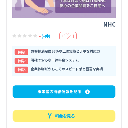
NHC
-
1
(-件)
＋
お客様満足度98％以上の実績と丁寧な対応力
特⻑1
明確で安心な一律料金システム
特⻑2
企業体制だからこそのスピード感と豊富な実績
特⻑3
事業者の詳細情報を見る
料金を見る