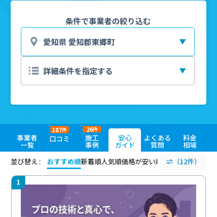
条件で事業者の絞り込む
26
187
件
件
事業者
施工
安心
よくある
料金
口コミ
一覧
事例
ガイド
質問
相場
並び替え :
おすすめ順
新着順
人気順
価格が安い順
評価が高い順
（12件）
評価
1