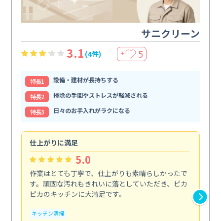
サニクリーン
3.1
5
(4件)
＋
設備・建材が長持ちする
特⻑1
掃除の手間やストレスが軽減される
特⻑2
日々のお手入れがラクになる
特⻑3
仕上がりに満足
親
5.0
作業はとても丁寧で、仕上がりも素晴らしかったで
ス
す。頑固な汚れもきれいに落としていただき、ピカ
説
ピカのキッチンに大満足です。
の
い...
キッチン清掃
も