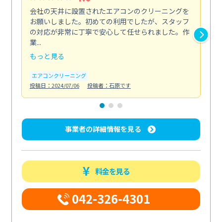
会社の天井に設置されたエアコンのクリーニングを
浴
お願いしました。初めての利用でしたが、スタッフ
終
の対応が非常に丁寧で安心して任せられました。作
き
業...
し...
もっと見る
も
エアコンクリーニング
お
投稿日：2024/07/06
投稿者：石原です
投稿日
事業者の詳細情報を見る
料金を見る
042-326-4301