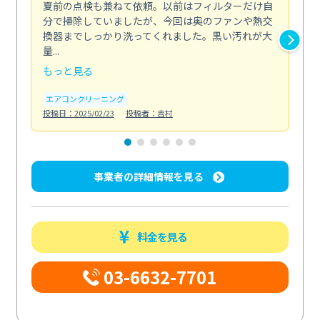
夏前の点検も兼ねて依頼。以前はフィルターだけ自
掃
分で掃除していましたが、今回は奥のファンや熱交
た
換器までしっかり洗ってくれました。黒い汚れが大
キ
量...
安...
もっと見る
も
エアコンクリーニング
お
投稿日：2025/02/23
投稿者：吉村
投稿日
事業者の詳細情報を見る
料金を見る
03-6632-7701