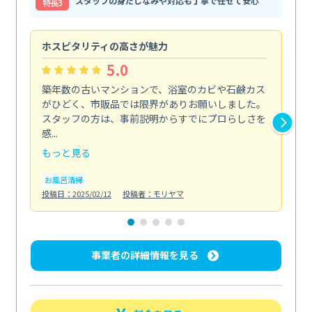
スタッフの身だしなみや対応も丁寧で任せて安心
特⻑3
ホスピタリティの高さが魅力
法
5.0
築年数の古いマンションで、浴室のカビや石鹸カス
会
がひどく、市販品では限界がありお願いしました。
し
スタッフの方は、事前説明からすでにプロらしさを
あ
感...
い...
もっと見る
も
お風呂清掃
ト
投稿日：2025/02/12
投稿者：モリヤマ
投稿日
事業者の詳細情報を見る