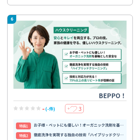
6
BEPPO！
-
3
(-件)
＋
お子様・ペットにも優しい！オーガニック洗剤を基軸とした安全な
特⻑1
徹底洗浄を実現する独自の技術「ハイブリッドクリーニング」
特⻑2