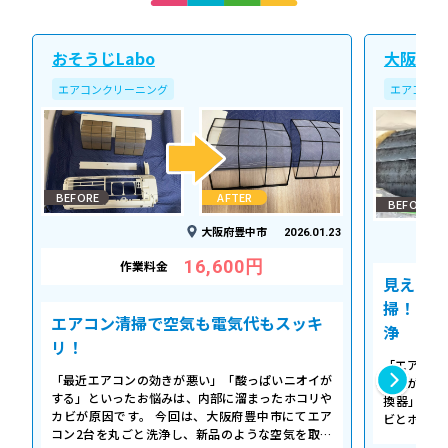
おそうじLabo
大阪北ク
エアコンクリーニング
エアコンク
BEFORE
AFTER
BEFORE
大阪府豊中市
2026.01.23
16,600円
作業料金
見えない
掃！空気
エアコン清掃で空気も電気代もスッキ
浄
リ！
「エアコン
「最近エアコンの効きが悪い」「酸っぱいニオイが
た気がする
する」といったお悩みは、内部に溜まったホコリや
換器」の汚
カビが原因です。 今回は、大阪府豊中市にてエア
ビとホコリ
コン2台を丸ごと洗浄し、新品のような空気を取り
底洗浄し、