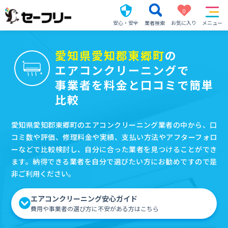
0
安心・安全
業者検索
お気に入り
メニュー
愛知県愛知郡東郷町
の
エアコンクリーニングで
事業者を料金と口コミで簡単
比較
愛知県愛知郡東郷町のエアコンクリーニング業者の中から、口
コミ数や評価、修理料金や実績、支払い方法やアフターフォロ
ーなどで比較検討し、自分に合った業者を見つけることができ
ます。納得できる業者を自分で選びたい方にお勧めですので是
非ご利用ください。
エアコンクリーニング安心ガイド
費用や事業者の選び方に不安がある方はこちら