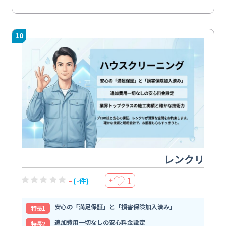
10
レンクリ
-
1
(-件)
＋
安心の「満足保証」と「損害保険加入済み」
特⻑1
追加費用一切なしの安心料金設定
特⻑2