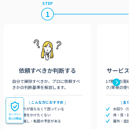
STEP
1
依頼すべきか
判断する
サービ
自分で掃除すべきか、プロに依頼すべ
17種類の清
きかの判断基準を解説します。
ク/単発の使
こんな方におすすめ
主
汚れが落ちなくて困っている
水回り（
セーフリー
時間をかけたくない
床・窓・
安心の理由
引越し・転居の予定がある
屋外・空