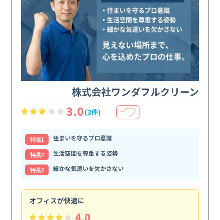
株式会社ワンダフルクリーン
3.0
(3件)
＋
住まいを守るプロ意識
特⻑1
生活空間を尊重する姿勢
特⻑2
細かな気遣いを欠かさない
特⻑3
オフィスが快適に
納
4.0