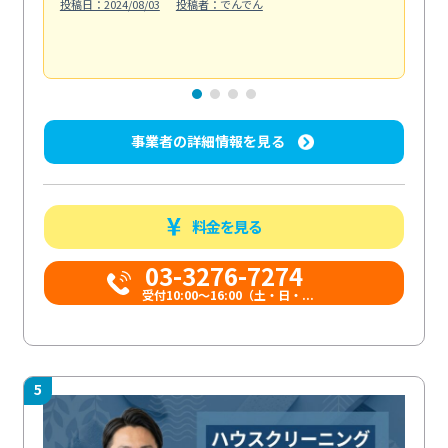
投稿日：2024/08/03
投稿者：でんでん
エ
投稿日
事業者の詳細情報を見る
料金を見る
03-3276-7274
受付10:00〜16:00（土・日・...
5