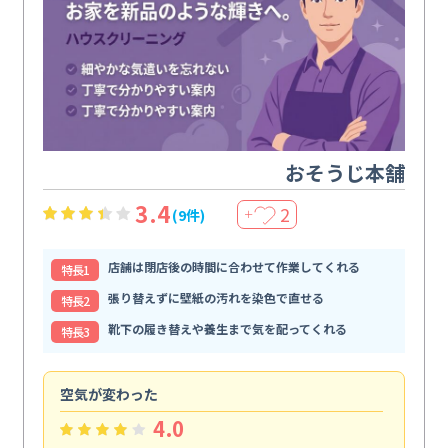
おそうじ本舗
3.4
2
(9件)
＋
店舗は閉店後の時間に合わせて作業してくれる
特⻑1
張り替えずに壁紙の汚れを染色で直せる
特⻑2
靴下の履き替えや養生まで気を配ってくれる
特⻑3
空気が変わった
浴
4.0