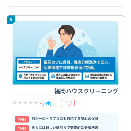
8
福岡ハウスクリーニング
-
(-件)
＋
万が一のトラブルにも対応する安心の保証
特⻑1
素人には難しい細部まで徹底的に分解洗浄
特⻑2