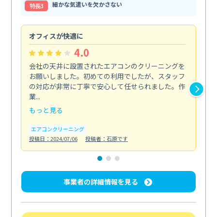
細かな気遣いを欠かさない
特⻑3
オフィスが快適に
納
4.0
会社の天井に設置されたエアコンのクリーニングを
浴
お願いしました。初めての利用でしたが、スタッフ
終
の対応が非常に丁寧で安心して任せられました。作
き
業...
し...
もっと見る
も
エアコンクリーニング
お
投稿日：2024/07/06
投稿者：石原です
投稿日
事業者の詳細情報を見る