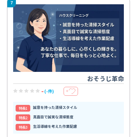
7
おそうじ革命
-
(-件)
＋
誠意を持った清掃スタイル
特⻑1
真面目で誠実な清掃態度
特⻑2
生活導線を考えた作業配慮
特⻑3