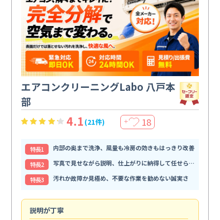
エアコンクリーニングLabo 八戸本
部
4.1
18
(21件)
＋
内部の奥まで洗浄、風量も冷房の効きもはっきり改善
特⻑1
写真で見せながら説明、仕上がりに納得して任せられる
特⻑2
汚れか故障か見極め、不要な作業を勧めない誠実さ
特⻑3
説明が丁寧
専