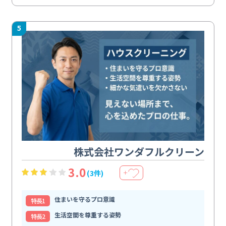
5
株式会社ワンダフルクリーン
3.0
(3件)
＋
住まいを守るプロ意識
特⻑1
生活空間を尊重する姿勢
特⻑2