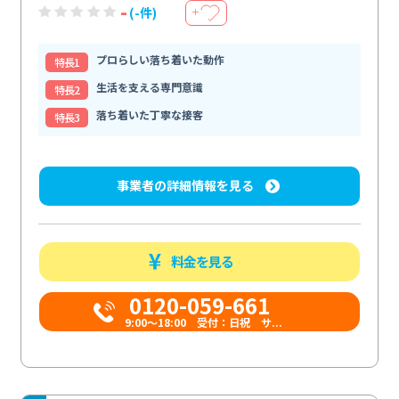
-
(-件)
＋
プロらしい落ち着いた動作
特⻑1
生活を支える専門意識
特⻑2
落ち着いた丁寧な接客
特⻑3
事業者の詳細情報を見る
料金を見る
0120-059-661
9:00〜18:00 受付：日祝 サ...