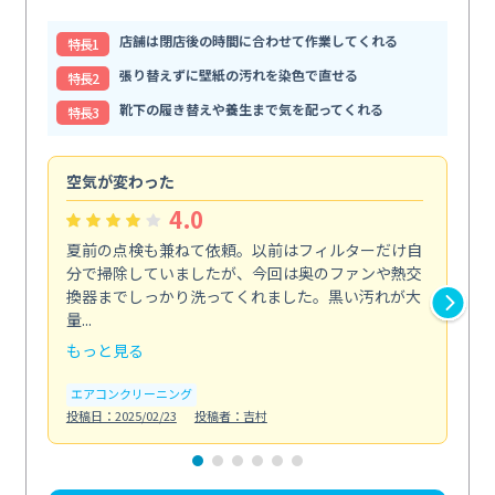
店舗は閉店後の時間に合わせて作業してくれる
特⻑1
張り替えずに壁紙の汚れを染色で直せる
特⻑2
靴下の履き替えや養生まで気を配ってくれる
特⻑3
空気が変わった
浴
4.0
夏前の点検も兼ねて依頼。以前はフィルターだけ自
掃
分で掃除していましたが、今回は奥のファンや熱交
た
換器までしっかり洗ってくれました。黒い汚れが大
キ
量...
安...
もっと見る
も
エアコンクリーニング
お
投稿日：2025/02/23
投稿者：吉村
投稿日