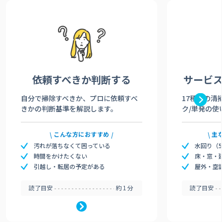
依頼すべきか
判断する
サービ
自分で掃除すべきか、プロに依頼すべ
17種類の清
きかの判断基準を解説します。
ク/単発の使
こんな方におすすめ
主
汚れが落ちなくて困っている
水回り（
時間をかけたくない
床・窓・
引越し・転居の予定がある
屋外・空
読了目安
約1分
読了目安