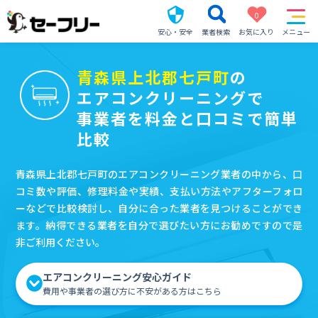
0
安心・安全
業者検索
お気に入り
メニュー
青森県上北郡七戸町
の
エアコンクリーニングで
事業者を料金と口コミで簡単
比較
青森県上北郡七戸町のエアコンクリーニング業者の中から、口
コミ数や評価、修理料金や実績、支払い方法やアフターフォロ
ーなどで比較検討し、自分に合った業者を見つけることができ
ます。納得できる業者を自分で選びたい方にお勧めですので是
非ご利用ください。
エアコンクリーニング安心ガイド
費用や事業者の選び方に不安がある方はこちら