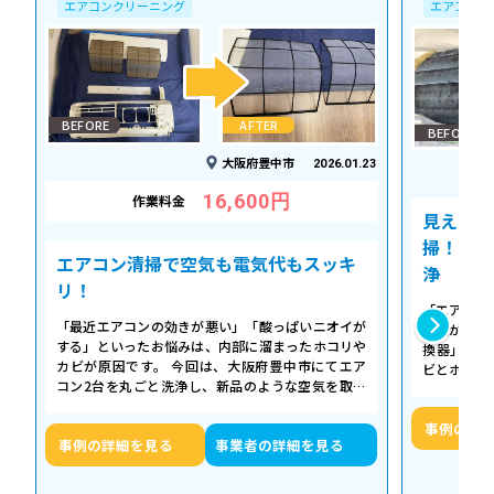
エアコンクリーニング
エアコンク
BEFORE
AFTER
BEFORE
大阪府豊中市
2026.01.23
16,600円
作業料金
見えない
掃！空気
エアコン清掃で空気も電気代もスッキ
浄
リ！
「エアコン
「最近エアコンの効きが悪い」「酸っぱいニオイが
た気がする
する」といったお悩みは、内部に溜まったホコリや
換器」の汚
カビが原因です。 今回は、大阪府豊中市にてエア
ビとホコリ
コン2台を丸ごと洗浄し、新品のような空気を取り
底洗浄し、
戻した事例をご紹介します。 今回の作…
事例の詳
事例の詳細を見る
事業者の詳細を見る