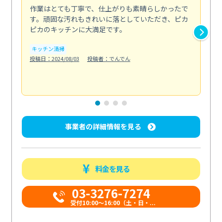
作業はとても丁寧で、仕上がりも素晴らしかったで
ス
す。頑固な汚れもきれいに落としていただき、ピカ
説
ピカのキッチンに大満足です。
の
い...
キッチン清掃
も
投稿日：2024/08/03
投稿者：でんでん
エ
投稿日
事業者の詳細情報を見る
料金を見る
03-3276-7274
受付10:00〜16:00（土・日・...