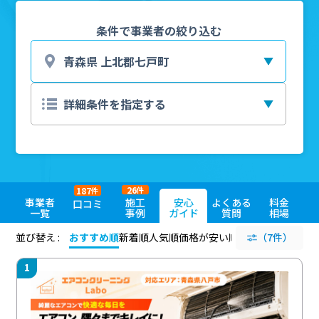
条件で事業者の絞り込む
26
187
件
件
事業者
施工
安心
よくある
料金
口コミ
一覧
事例
ガイド
質問
相場
並び替え :
おすすめ順
新着順
人気順
価格が安い順
評価が高い順
（7件）
評価
1