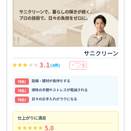
サニクリーン
3.1
5
(4件)
＋
設備・建材が長持ちする
特⻑1
掃除の手間やストレスが軽減される
特⻑2
日々のお手入れがラクになる
特⻑3
仕上がりに満足
親
5.0