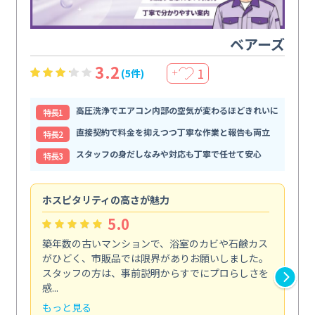
ベアーズ
3.2
1
(5件)
＋
高圧洗浄でエアコン内部の空気が変わるほどきれいに
特⻑1
直接契約で料金を抑えつつ丁寧な作業と報告も両立
特⻑2
スタッフの身だしなみや対応も丁寧で任せて安心
特⻑3
ホスピタリティの高さが魅力
法
5.0
築年数の古いマンションで、浴室のカビや石鹸カス
会
がひどく、市販品では限界がありお願いしました。
し
スタッフの方は、事前説明からすでにプロらしさを
あ
感...
い...
もっと見る
も