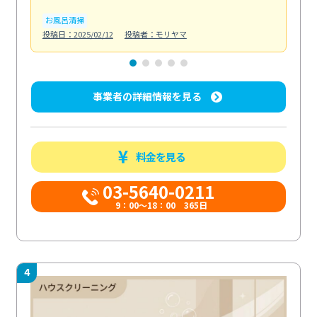
お風呂清掃
ト
投稿日：2025/02/12
投稿者：モリヤマ
投稿日
事業者の詳細情報を見る
料金を見る
03-5640-0211
9：00～18：00 365日
4