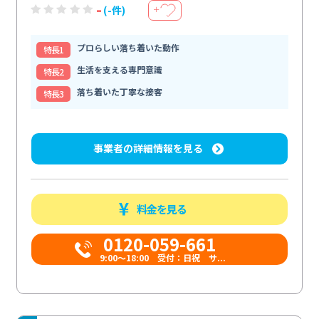
-
(-件)
＋
プロらしい落ち着いた動作
特⻑1
生活を支える専門意識
特⻑2
落ち着いた丁寧な接客
特⻑3
事業者の詳細情報を見る
料金を見る
0120-059-661
9:00〜18:00 受付：日祝 サ...