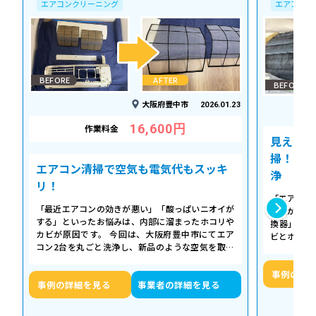
エアコンクリーニング
エアコンク
BEFORE
AFTER
BEFORE
大阪府豊中市
2026.01.23
16,600円
作業料金
見えない
掃！空気
エアコン清掃で空気も電気代もスッキ
浄
リ！
「エアコン
「最近エアコンの効きが悪い」「酸っぱいニオイが
た気がする
する」といったお悩みは、内部に溜まったホコリや
換器」の汚
カビが原因です。 今回は、大阪府豊中市にてエア
ビとホコリ
コン2台を丸ごと洗浄し、新品のような空気を取り
底洗浄し、
戻した事例をご紹介します。 今回の作…
事例の詳
事例の詳細を見る
事業者の詳細を見る