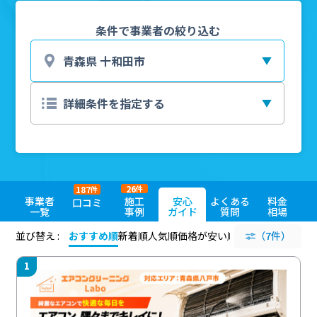
条件で事業者の絞り込む
26
187
件
件
事業者
施工
安心
よくある
料金
口コミ
一覧
事例
ガイド
質問
相場
並び替え :
おすすめ順
新着順
人気順
価格が安い順
評価が高い順
（7件）
評価
1