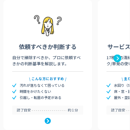
依頼すべきか
判断する
サービ
自分で掃除すべきか、プロに依頼すべ
17種類の清
きかの判断基準を解説します。
ク/単発の使
こんな方におすすめ
主
汚れが落ちなくて困っている
水回り（
時間をかけたくない
床・窓・
引越し・転居の予定がある
屋外・空
読了目安
約1分
読了目安