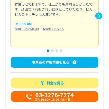
作業はとても丁寧で、仕上がりも素晴らしかったで
ス
す。頑固な汚れもきれいに落としていただき、ピカ
説
ピカのキッチンに大満足です。
の
い...
キッチン清掃
も
投稿日：2024/08/03
投稿者：でんでん
エ
投稿日
事業者の詳細情報を見る
料金を見る
03-3276-7274
受付10:00〜16:00（土・日・...