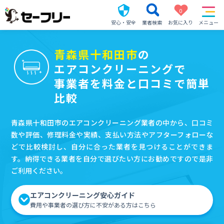
0
安心・安全
業者検索
お気に入り
メニュー
青森県十和田市
の
エアコンクリーニングで
事業者を料金と口コミで簡単
比較
青森県十和田市のエアコンクリーニング業者の中から、口コミ
数や評価、修理料金や実績、支払い方法やアフターフォローな
どで比較検討し、自分に合った業者を見つけることができま
す。納得できる業者を自分で選びたい方にお勧めですので是非
ご利用ください。
エアコンクリーニング安心ガイド
費用や事業者の選び方に不安がある方はこちら