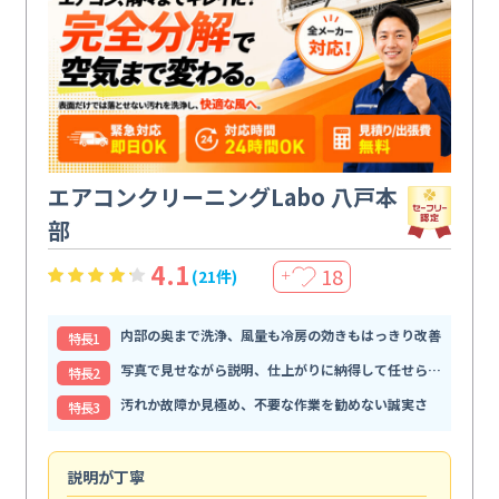
エアコンクリーニングLabo 八戸本
部
4.1
18
(21件)
＋
内部の奥まで洗浄、風量も冷房の効きもはっきり改善
特⻑1
写真で見せながら説明、仕上がりに納得して任せられる
特⻑2
汚れか故障か見極め、不要な作業を勧めない誠実さ
特⻑3
説明が丁寧
専