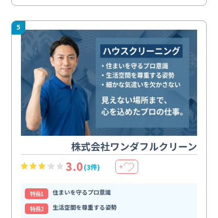
5
株式会社ワンダフルクリーン
3.0
(3件)
＋
住まいを守るプロ意識
特⻑1
生活空間を尊重する姿勢
特⻑2