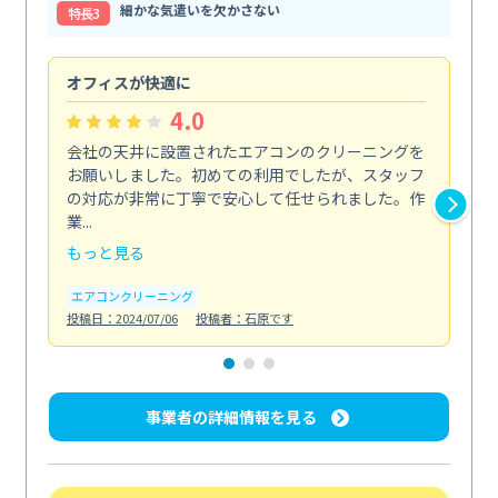
細かな気遣いを欠かさない
特⻑3
オフィスが快適に
納
4.0
会社の天井に設置されたエアコンのクリーニングを
浴
お願いしました。初めての利用でしたが、スタッフ
終
の対応が非常に丁寧で安心して任せられました。作
き
業...
し...
もっと見る
も
エアコンクリーニング
お
投稿日：2024/07/06
投稿者：石原です
投稿日
事業者の詳細情報を見る