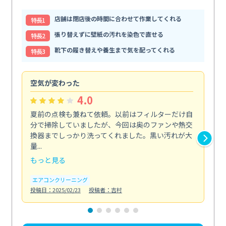
店舗は閉店後の時間に合わせて作業してくれる
特⻑1
張り替えずに壁紙の汚れを染色で直せる
特⻑2
靴下の履き替えや養生まで気を配ってくれる
特⻑3
空気が変わった
浴
4.0
夏前の点検も兼ねて依頼。以前はフィルターだけ自
掃
分で掃除していましたが、今回は奥のファンや熱交
た
換器までしっかり洗ってくれました。黒い汚れが大
キ
量...
安...
もっと見る
も
エアコンクリーニング
お
投稿日：2025/02/23
投稿者：吉村
投稿日