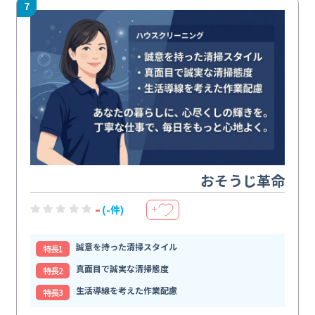
7
おそうじ革命
-
(-件)
＋
誠意を持った清掃スタイル
特⻑1
真面目で誠実な清掃態度
特⻑2
生活導線を考えた作業配慮
特⻑3