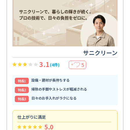
サニクリーン
3.1
5
(4件)
＋
設備・建材が長持ちする
特⻑1
掃除の手間やストレスが軽減される
特⻑2
日々のお手入れがラクになる
特⻑3
仕上がりに満足
親
5.0