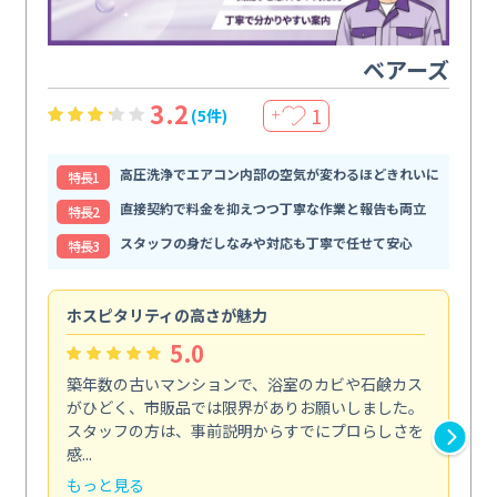
ベアーズ
3.2
1
(5件)
＋
高圧洗浄でエアコン内部の空気が変わるほどきれいに
特⻑1
直接契約で料金を抑えつつ丁寧な作業と報告も両立
特⻑2
スタッフの身だしなみや対応も丁寧で任せて安心
特⻑3
ホスピタリティの高さが魅力
法
5.0
築年数の古いマンションで、浴室のカビや石鹸カス
会
がひどく、市販品では限界がありお願いしました。
し
スタッフの方は、事前説明からすでにプロらしさを
あ
感...
い...
もっと見る
も