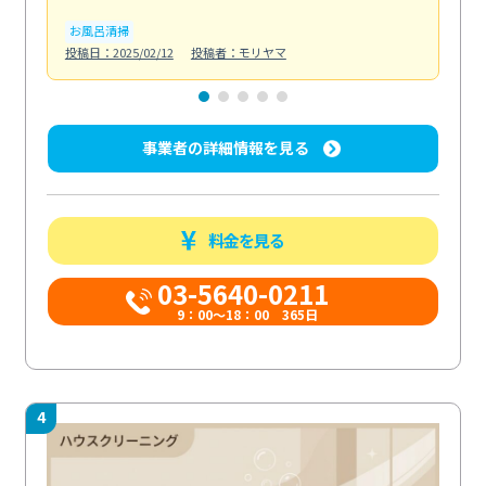
お風呂清掃
ト
投稿日：2025/02/12
投稿者：モリヤマ
投稿日
事業者の詳細情報を見る
料金を見る
03-5640-0211
9：00～18：00 365日
4