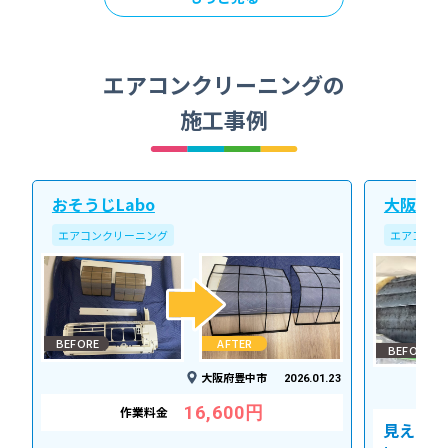
エアコンクリーニングの
施工事例
おそうじLabo
大阪北ク
エアコンクリーニング
エアコンク
BEFORE
AFTER
BEFORE
大阪府豊中市
2026.01.23
16,600円
作業料金
見えない