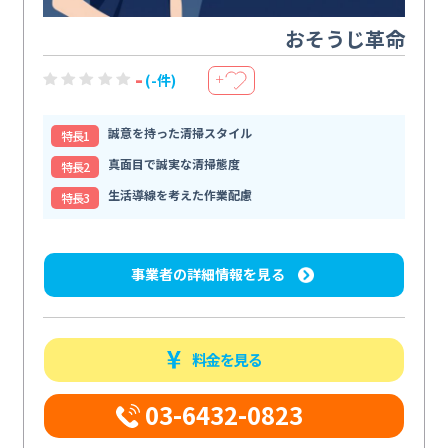
おそうじ革命
-
(-件)
＋
誠意を持った清掃スタイル
特⻑1
真面目で誠実な清掃態度
特⻑2
生活導線を考えた作業配慮
特⻑3
事業者の詳細情報を見る
料金を見る
03-6432-0823