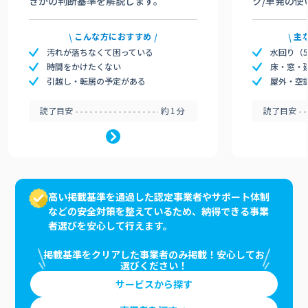
きかの判断基準を解説します。
ク/単発の使
こんな方におすすめ
主
汚れが落ちなくて困っている
水回り（
時間をかけたくない
床・窓・
引越し・転居の予定がある
屋外・空
読了目安
約1分
読了目安
高い掲載基準を通過した認定事業者やサポート体制
などの安全対策を整えているため、納得できる事業
者選びを安心して行えます。
掲載基準をクリアした事業者のみ掲載！安心してお
選びください！
サービスから探す