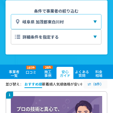
条件で事業者の絞り込む
26
187
件
件
事業者
施工
安心
よくある
料金
口コミ
一覧
事例
ガイド
質問
相場
並び替え :
おすすめ順
新着順
人気順
価格が安い順
評価が高い順
（6件）
評価
1