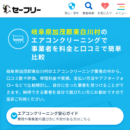
0
安心・安全
業者検索
お気に入り
メニュー
岐阜県加茂郡東白川村
の
エアコンクリーニングで
事業者を料金と口コミで簡単
比較
岐阜県加茂郡東白川村のエアコンクリーニング業者の中から、
口コミ数や評価、修理料金や実績、支払い方法やアフターフォ
ローなどで比較検討し、自分に合った業者を見つけることがで
きます。納得できる業者を自分で選びたい方にお勧めですので
是非ご利用ください。
エアコンクリーニング安心ガイド
費用や事業者の選び方に不安がある方はこちら