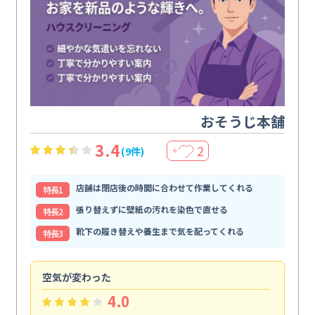
おそうじ本舗
3.4
2
(9件)
＋
店舗は閉店後の時間に合わせて作業してくれる
特⻑1
張り替えずに壁紙の汚れを染色で直せる
特⻑2
靴下の履き替えや養生まで気を配ってくれる
特⻑3
空気が変わった
浴
4.0