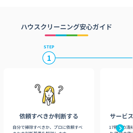
ハウスクリーニング安心ガイド
STEP
1
依頼すべきか
判断する
サービ
自分で掃除すべきか、プロに依頼すべ
17種類の清