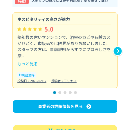
スタッフの身だしなみや対応も丁寧で任せて安心
特⻑3
ホスピタリティの高さが魅力
法
5.0
築年数の古いマンションで、浴室のカビや石鹸カス
会
がひどく、市販品では限界がありお願いしました。
し
スタッフの方は、事前説明からすでにプロらしさを
あ
感...
い...
もっと見る
も
お風呂清掃
ト
投稿日：2025/02/12
投稿者：モリヤマ
投稿日
事業者の詳細情報を見る