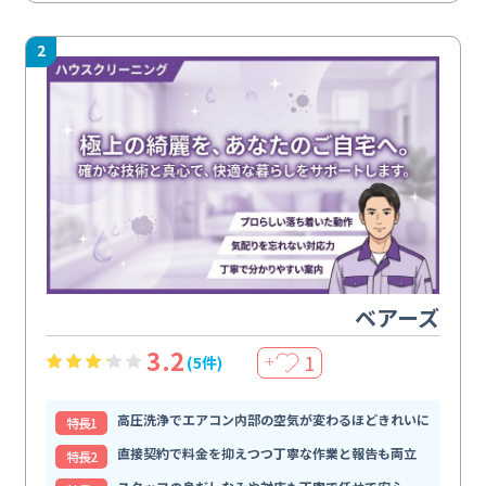
2
ベアーズ
3.2
1
(5件)
＋
高圧洗浄でエアコン内部の空気が変わるほどきれいに
特⻑1
直接契約で料金を抑えつつ丁寧な作業と報告も両立
特⻑2