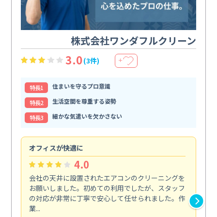
株式会社ワンダフルクリーン
3.0
(3件)
＋
住まいを守るプロ意識
特⻑1
生活空間を尊重する姿勢
特⻑2
細かな気遣いを欠かさない
特⻑3
オフィスが快適に
納
4.0
会社の天井に設置されたエアコンのクリーニングを
浴
お願いしました。初めての利用でしたが、スタッフ
終
の対応が非常に丁寧で安心して任せられました。作
き
業...
し...