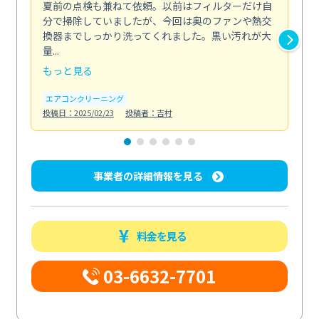
夏前の点検も兼ねて依頼。以前はフィルターだけ自
掃
分で掃除していましたが、今回は奥のファンや熱交
た
換器までしっかり洗ってくれました。黒い汚れが大
キ
量...
安...
もっと見る
も
エアコンクリーニング
お
投稿日：2025/02/23
投稿者：吉村
投稿日
事業者の詳細情報を見る
料金を見る
03-6632-7701