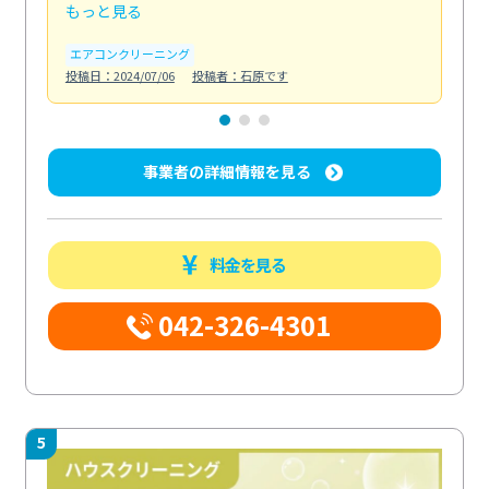
もっと見る
も
エアコンクリーニング
お
投稿日：2024/07/06
投稿者：石原です
投稿日
事業者の詳細情報を見る
料金を見る
042-326-4301
5