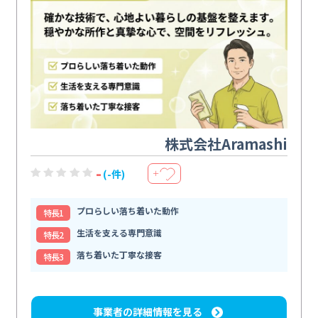
株式会社Aramashi
-
(-件)
＋
プロらしい落ち着いた動作
特⻑1
生活を支える専門意識
特⻑2
落ち着いた丁寧な接客
特⻑3
事業者の詳細情報を見る