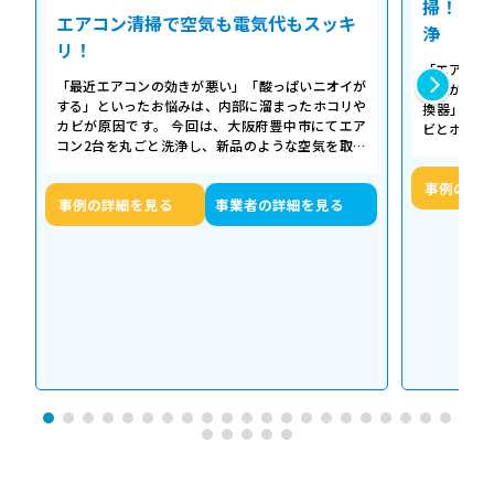
掃！空気
エアコン清掃で空気も電気代もスッキ
浄
リ！
「エアコン
「最近エアコンの効きが悪い」「酸っぱいニオイが
た気がする
する」といったお悩みは、内部に溜まったホコリや
換器」の汚
カビが原因です。 今回は、大阪府豊中市にてエア
ビとホコリ
コン2台を丸ごと洗浄し、新品のような空気を取り
底洗浄し、
戻した事例をご紹介します。 今回の作…
事例の詳
事例の詳細を見る
事業者の詳細を見る