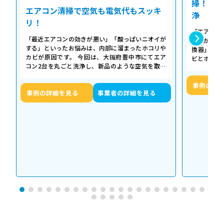
掃！空気
エアコン清掃で空気も電気代もスッキ
浄
リ！
「エアコン
「最近エアコンの効きが悪い」「酸っぱいニオイが
た気がする
する」といったお悩みは、内部に溜まったホコリや
換器」の汚
カビが原因です。 今回は、大阪府豊中市にてエア
ビとホコリ
コン2台を丸ごと洗浄し、新品のような空気を取り
底洗浄し、
戻した事例をご紹介します。 今回の作…
事例の詳
事例の詳細を見る
事業者の詳細を見る