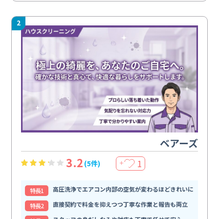
2
ベアーズ
3.2
1
(5件)
＋
高圧洗浄でエアコン内部の空気が変わるほどきれいに
特⻑1
直接契約で料金を抑えつつ丁寧な作業と報告も両立
特⻑2