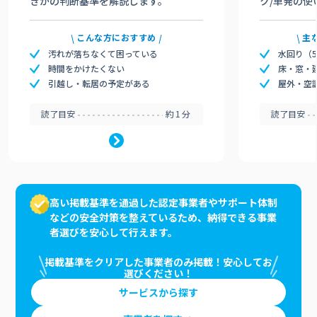
きかの判断基準を解説します。
ク/単発の使
こんな方におすすめ
主
汚れが落ちなくて困っている
水回り（
時間をかけたくない
床・窓・
引越し・転居の予定がある
屋外・空
読了目安
約1分
読了目安
高い掲載基準を通過した認定事業者やサポート体制
などの安全対策を整えているため、納得できる事業
者選びを安心して行えます。
掲載基準をクリアした事業者のみ掲載！安心してお
選びください！
サービスから探す