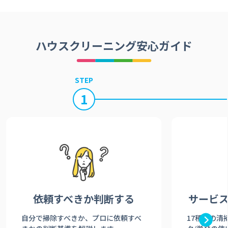
ハウスクリーニング安心ガイド
STEP
1
依頼すべきか
判断する
サービ
自分で掃除すべきか、プロに依頼すべ
17種類の清