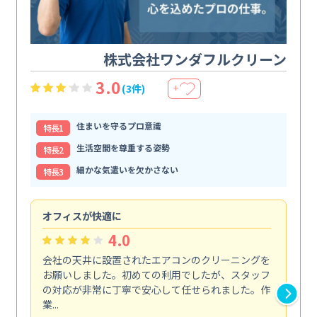
株式会社ワンダフルクリーン
3.0
(3件)
＋
住まいを守るプロ意識
特⻑1
生活空間を尊重する姿勢
特⻑2
細かな気遣いを欠かさない
特⻑3
オフィスが快適に
納
4.0
会社の天井に設置されたエアコンのクリーニングを
浴
お願いしました。初めての利用でしたが、スタッフ
終
の対応が非常に丁寧で安心して任せられました。作
き
業...
し...