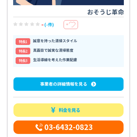
おそうじ革命
-
(-件)
＋
誠意を持った清掃スタイル
特⻑1
真面目で誠実な清掃態度
特⻑2
生活導線を考えた作業配慮
特⻑3
事業者の詳細情報を見る
料金を見る
03-6432-0823