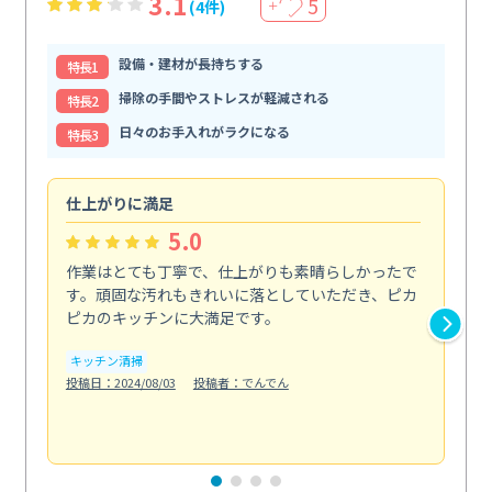
3.1
5
(4件)
＋
設備・建材が長持ちする
特⻑1
掃除の手間やストレスが軽減される
特⻑2
日々のお手入れがラクになる
特⻑3
仕上がりに満足
親
5.0
作業はとても丁寧で、仕上がりも素晴らしかったで
ス
す。頑固な汚れもきれいに落としていただき、ピカ
説
ピカのキッチンに大満足です。
の
い...
キッチン清掃
も
投稿日：2024/08/03
投稿者：でんでん
エ
投稿日