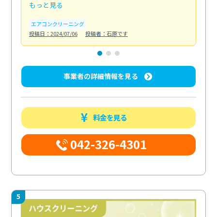
もっと見る
も
エアコンクリーニング
お
投稿日：2024/07/06
投稿者：石原です
投稿日
事業者の詳細情報を見る
料金を見る
042-326-4301
5