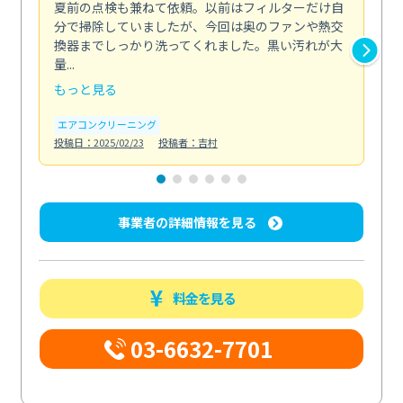
夏前の点検も兼ねて依頼。以前はフィルターだけ自
掃
分で掃除していましたが、今回は奥のファンや熱交
た
換器までしっかり洗ってくれました。黒い汚れが大
キ
量...
安...
もっと見る
も
エアコンクリーニング
お
投稿日：2025/02/23
投稿者：吉村
投稿日
事業者の詳細情報を見る
料金を見る
03-6632-7701