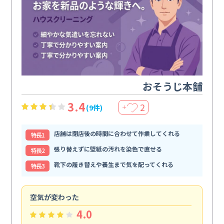
おそうじ本舗
3.4
2
(9件)
＋
店舗は閉店後の時間に合わせて作業してくれる
特⻑1
張り替えずに壁紙の汚れを染色で直せる
特⻑2
靴下の履き替えや養生まで気を配ってくれる
特⻑3
空気が変わった
浴
4.0