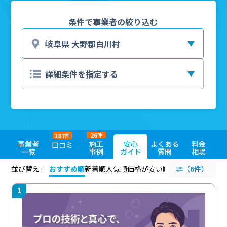
条件で事業者の絞り込む
26
187
件
件
事業者
施工
安心
よくある
料金
口コミ
一覧
事例
ガイド
質問
相場
並び替え :
おすすめ順
新着順
人気順
価格が安い順
評価が高い順
（6件）
評価
1