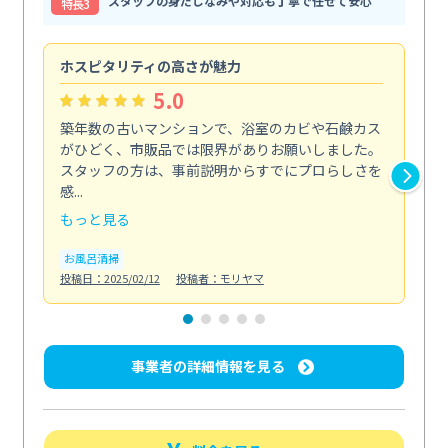
スタッフの身だしなみや対応も丁寧で任せて安心
特⻑3
ホスピタリティの高さが魅力
法
5.0
築年数の古いマンションで、浴室のカビや石鹸カス
会
がひどく、市販品では限界がありお願いしました。
し
スタッフの方は、事前説明からすでにプロらしさを
あ
感...
い...
もっと見る
も
お風呂清掃
ト
投稿日：2025/02/12
投稿者：モリヤマ
投稿日
事業者の詳細情報を見る