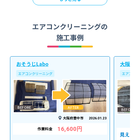
エアコンクリーニングの
施工事例
おそうじLabo
大阪北ク
エアコンクリーニング
エアコンク
BEFORE
AFTER
BEFORE
大阪府豊中市
2026.01.23
16,600円
作業料金
見えない