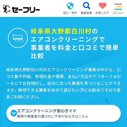
0
安心・安全
業者検索
お気に入り
メニュー
岐阜県大野郡白川村
の
エアコンクリーニングで
事業者を料金と口コミで簡単
比較
岐阜県大野郡白川村のエアコンクリーニング業者の中から、口
コミ数や評価、修理料金や実績、支払い方法やアフターフォロ
ーなどで比較検討し、自分に合った業者を見つけることができ
ます。納得できる業者を自分で選びたい方にお勧めですので是
非ご利用ください。
エアコンクリーニング安心ガイド
費用や事業者の選び方に不安がある方はこちら