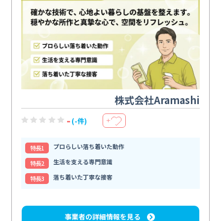
株式会社Aramashi
-
(-件)
＋
プロらしい落ち着いた動作
特⻑1
生活を支える専門意識
特⻑2
落ち着いた丁寧な接客
特⻑3
事業者の詳細情報を見る