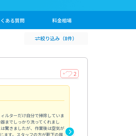
よくある
質問
料金
相場
絞り込み
（8件）
2
＋
浴室が明るく
5.0
フィルターだけ自分で掃除していま
掃除しても取れなかったカビや
換器までしっかり洗ってくれまし
がプロ。浴室が明るく感じるほ
には驚きましたが、作業後は空気が
の説明も丁寧で安心できました
じます。スタッフの方が靴下の履
と気分も全然違います。