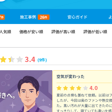
施工
事例
安心
ガイド
7
26
件
件
人気順
価格が安い順
評価が高い順
評価が低い順
3.4
(9件)
空気が変わった
4.0
夏前の点検も兼ねて依頼。以前は
したが、今回は奥のファンや熱交
た。黒い汚れが大量に出てきたの
すっきりして、寝ていても違いを感