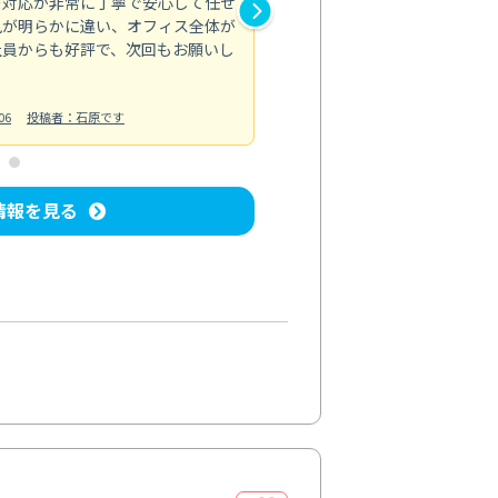
の対応が非常に丁寧で安心して任せ
もスムーズに進行。頑固な汚れ
風が明らかに違い、オフィス全体が
生まれ変わりました。料金も納
社員からも好評で、次回もお願いし
ています。
お風呂清掃
投稿日：2024/06/18
投
06
投稿者：石原です
情報を見る