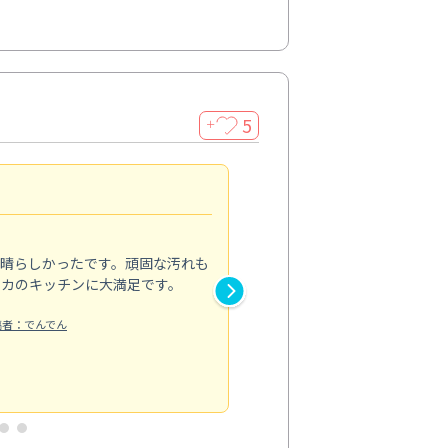
5
＋
親切で丁寧な作業
5.0
素晴らしかったです。頑固な汚れも
スタッフの方は非常に親切で、
ピカのキッチンに大満足です。
き安心感がありました。エアコ
り快適に感じています。丁寧な
稿者：でんでん
エアコンクリーニング
投稿日：2024/