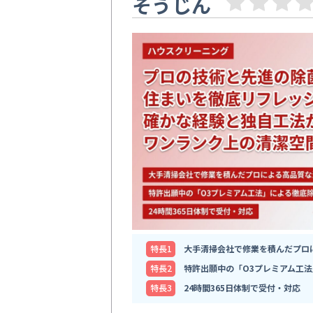
そうじん
特⻑1
大手清掃会社で修業を積んだプロ
特⻑2
特許出願中の「O3プレミアム工
特⻑3
24時間365日体制で受付・対応