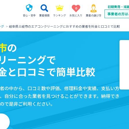
初期費用・掲
0
事業者の方は
安心・安全
業者検索
ランキング
お気に入り
業者の選び方
ング
岐阜県土岐市のエアコンクリーニングにおすすめの業者を料金と口コミで比較
市
の
リーニングで
金と口コミで簡単比較
者の中から、口コミ数や評価、修理料金や実績、支払い方
、自分に合った業者を見つけることができます。納得でき
ので是非ご利用ください。