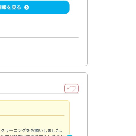
情報を見る
＋
納得のサービス
5.0
のクリーニングをお願いしました。
浴室の清掃を依頼しました。ス