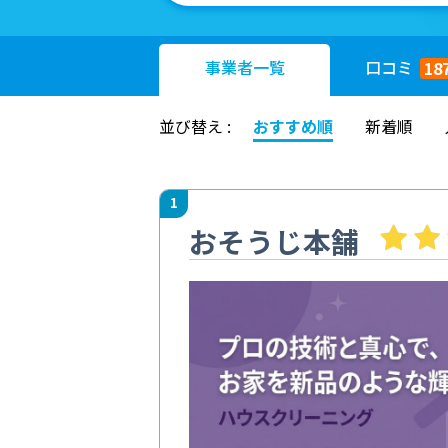
事業者
一覧
口コミ
18
並び替え :
おすすめ順
新着順
1
おそうじ本舗