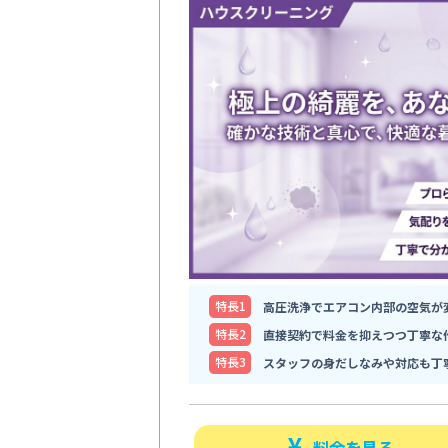
特⻑1
高圧洗浄でエアコン内部の空気が
特⻑2
直接契約で料金を抑えつつ丁寧な
特⻑3
スタッフの身だしなみや対応も丁
料金を見る