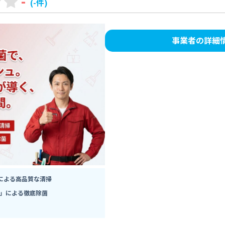
-
(-件)
事業者の詳細
による高品質な清掃
法」による徹底除菌