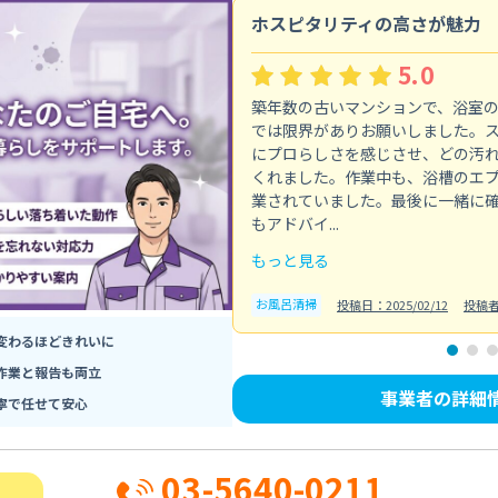
ホスピタリティの高さが魅力
5.0
築年数の古いマンションで、浴室
では限界がありお願いしました。
にプロらしさを感じさせ、どの汚
くれました。作業中も、浴槽のエ
業されていました。最後に一緒に
もアドバイ...
もっと見る
お風呂清掃
投稿日：2025/02/12
投稿
変わるほどきれいに
作業と報告も両立
事業者の詳細
寧で任せて安心
03-5640-0211