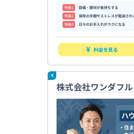
特⻑1
設備・建材が長持ちする
特⻑2
掃除の手間やストレスが軽減され
特⻑3
日々のお手入れがラクになる
料金を見る
4
株式会社ワンダフル