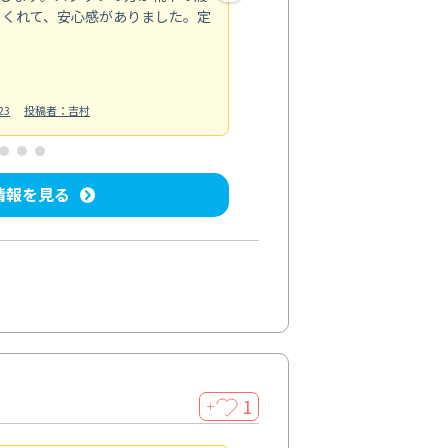
てくれて、安心感がありました。定
お風呂清掃
投稿日：2025/02/12
投
23
投稿者：吉村
情報を見る
1
＋