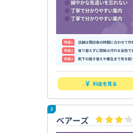
特⻑1
店舗は閉店後の時間に合わせて作
特⻑2
張り替えずに壁紙の汚れを染色で
特⻑3
靴下の履き替えや養生まで気を配
料金を見る
2
ベアーズ