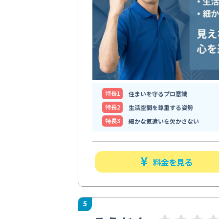
特⻑1
住まいを守るプロ意識
特⻑2
生活空間を尊重する姿勢
特⻑3
細かな気遣いを欠かさない
料金を見る
5