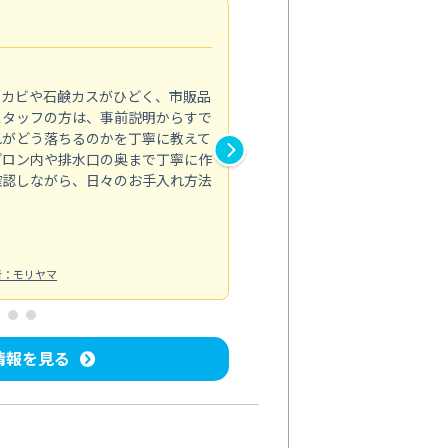
法人利用
5.0
のカビや石鹸カスがひどく、市販品
会社のトイレと洗面台清掃をス
スタッフの方は、事前説明からすで
てはオフィス対応が雑なところ
れがどう落ちるのかを丁寧に教えて
なみから言葉遣い、作業マナー
プロン内や排水口の奥まで丁寧に作
心して任せられました。
確認しながら、日々のお手入れ方法
トイレ清掃
投稿日：2024/09/09
投
者：モリヤマ
情報を見る