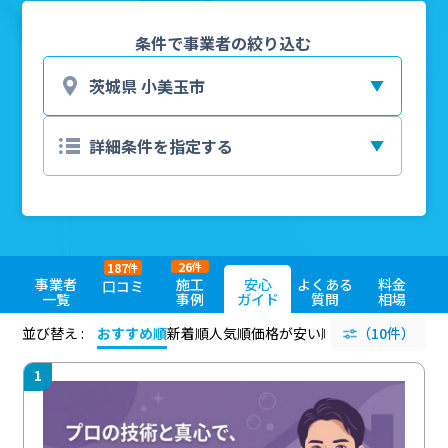
条件で事業者の絞り込む
26
187
件
件
事業者
施工
安心
よくある
料金
口コミ
一覧
事例
ガイド
質問
相場
並び替え :
おすすめ順
新着順
人気順
価格が安い順
評価が高い順
（10件）
評価
1