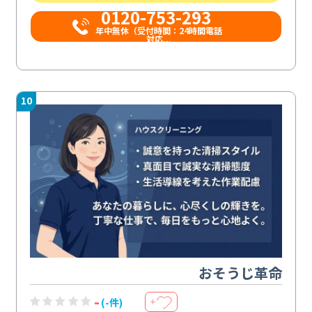
0120-753-293
年中無休（受付時間：24時間電話
対応...
10
おそうじ革命
-
(-件)
＋