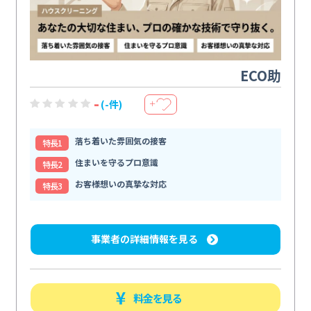
ECO助
-
(-件)
＋
落ち着いた雰囲気の接客
特⻑1
住まいを守るプロ意識
特⻑2
お客様想いの真摯な対応
特⻑3
事業者の詳細情報を見る
料金を見る