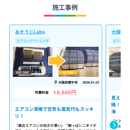
施工事例
おそうじLabo
大阪北ク
エアコンクリーニング
エアコンク
BEFORE
AFTER
BEFORE
大阪府豊中市
2026.01.23
16,600円
作業料金
見えない
掃！空気
エアコン清掃で空気も電気代もスッキ
浄
リ！
「エアコン
「最近エアコンの効きが悪い」「酸っぱいニオイが
た気がする