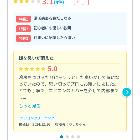
3.1
(4件)
＋
清潔感ある身だしなみ
特⻑1
初心者にも優しい説明
特⻑2
住まいに配慮した心遣い
特⻑3
嫌な臭いが消えた
頼
5.0
冷房をつけるたびにモワッとした臭いがして気にな
毎
っていたので、思い切ってプロにお願いしました。
し
とても丁寧で、エアコンのカバーを外して内部まで
口
し...
な...
もっと見る
も
エアコンクリーニング
水
投稿日：2024/12/16
投稿者：りっちゃん
投稿日