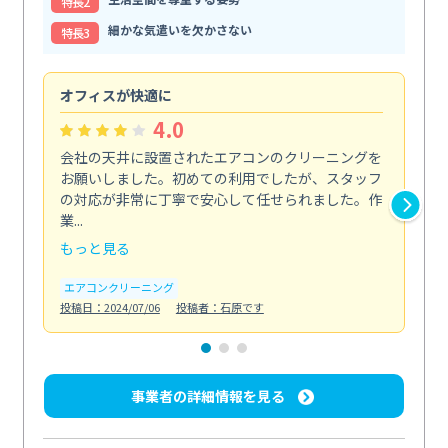
特⻑2
細かな気遣いを欠かさない
特⻑3
オフィスが快適に
納
4.0
会社の天井に設置されたエアコンのクリーニングを
浴
お願いしました。初めての利用でしたが、スタッフ
終
の対応が非常に丁寧で安心して任せられました。作
き
業...
し...
もっと見る
も
エアコンクリーニング
お
投稿日：2024/07/06
投稿者：石原です
投稿日
事業者の詳細情報を見る