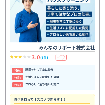
みんなのサポート株式会社
3.0
(1件)
＋
現場を常に丁寧に扱う
特⻑1
生活リズムに配慮した姿勢
特⻑2
プロらしい落ち着いた動作
特⻑3
自信を持ってオススメできます！！