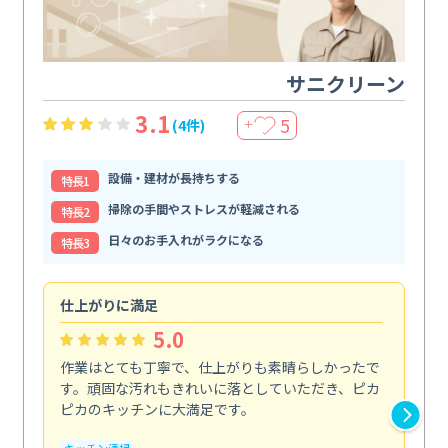
サニクリーン
3.1
5
(4件)
＋
設備・建材が長持ちする
特⻑1
掃除の手間やストレスが軽減される
特⻑2
日々のお手入れがラクになる
特⻑3
仕上がりに満足
親
5.0
作業はとても丁寧で、仕上がりも素晴らしかったで
ス
す。頑固な汚れもきれいに落としていただき、ピカ
説
ピカのキッチンに大満足です。
の
い...
キッチン清掃