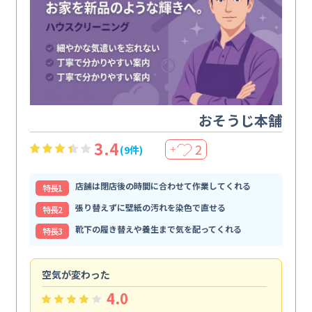
おそうじ本舗
3.4
2
(9件)
＋
店舗は閉店後の時間に合わせて作業してくれる
特⻑1
張り替えずに壁紙の汚れを染色で直せる
特⻑2
靴下の履き替えや養生まで気を配ってくれる
特⻑3
空気が変わった
浴
4.0