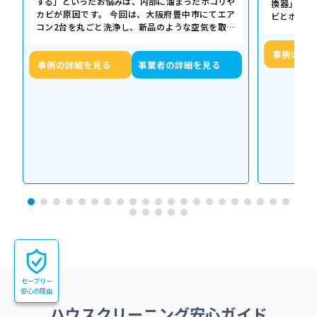
する」といったお悩みは、内部に溜まったホコリや
換器」の汚
カビが原因です。 今回は、大阪府豊中市にてエア
ビとホコリ
コン2台を丸ごと洗浄し、新品のような空気を取り
底洗浄し、
戻した事例をご紹介します。 今回の作…
事例の詳
事例の詳細を見る
事業者の詳細を見る
セーフリー
安心の理由
ハウスクリーニング安心ガイド