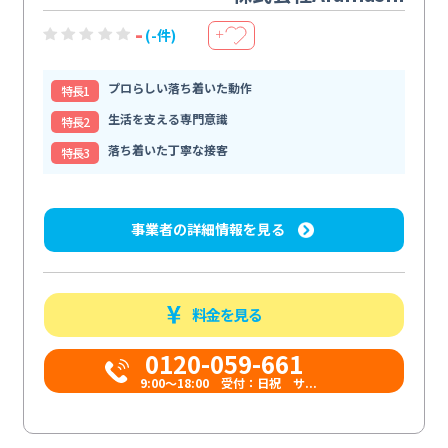
-
(-件)
＋
プロらしい落ち着いた動作
特⻑1
生活を支える専門意識
特⻑2
落ち着いた丁寧な接客
特⻑3
事業者の詳細情報を見る
料金を見る
0120-059-661
9:00〜18:00 受付：日祝 サ...