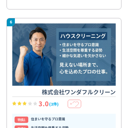
6
株式会社ワンダフルクリーン
3.0
(3件)
＋
住まいを守るプロ意識
特⻑1
生活空間を尊重する姿勢