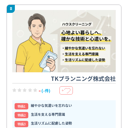
8
TKプランニング株式会社
-
(-件)
＋
細やかな気遣いを忘れない
特⻑1
生活を支える専門意識
特⻑2
生活リズムに配慮した姿勢
特⻑3