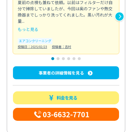
夏前の点検も兼ねて依頼。以前はフィルターだけ自
掃
分で掃除していましたが、今回は奥のファンや熱交
た
換器までしっかり洗ってくれました。黒い汚れが大
キ
量...
安...
もっと見る
も
エアコンクリーニング
お
投稿日：2025/02/23
投稿者：吉村
投稿日
事業者の詳細情報を見る
料金を見る
03-6632-7701