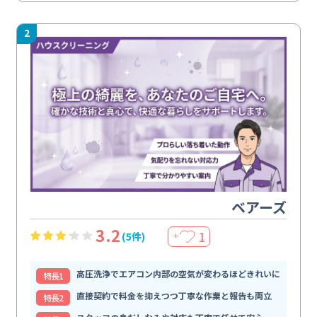
2
ベアーズ
3.2
1
(5件)
＋
高圧洗浄でエアコン内部の空気が変わるほどきれいに
特⻑1
直接契約で料金を抑えつつ丁寧な作業と報告も両立
特⻑2