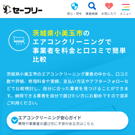
0
安心・安全
業者検索
お気に入り
メニュー
茨城県小美玉市
の
エアコンクリーニングで
事業者を料金と口コミで簡単
比較
茨城県小美玉市のエアコンクリーニング業者の中から、口コミ
数や評価、修理料金や実績、支払い方法やアフターフォローな
どで比較検討し、自分に合った業者を見つけることができま
す。納得できる業者を自分で選びたい方にお勧めですので是非
ご利用ください。
エアコンクリーニング安心ガイド
費用や事業者の選び方に不安がある方はこちら