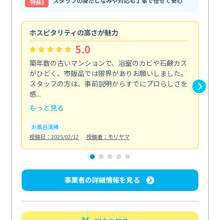
スタッフの身だしなみや対応も丁寧で任せて安心
特⻑3
ホスピタリティの高さが魅力
法
5.0
築年数の古いマンションで、浴室のカビや石鹸カス
会
がひどく、市販品では限界がありお願いしました。
し
スタッフの方は、事前説明からすでにプロらしさを
あ
感...
い...
もっと見る
も
お風呂清掃
ト
投稿日：2025/02/12
投稿者：モリヤマ
投稿日
事業者の詳細情報を見る