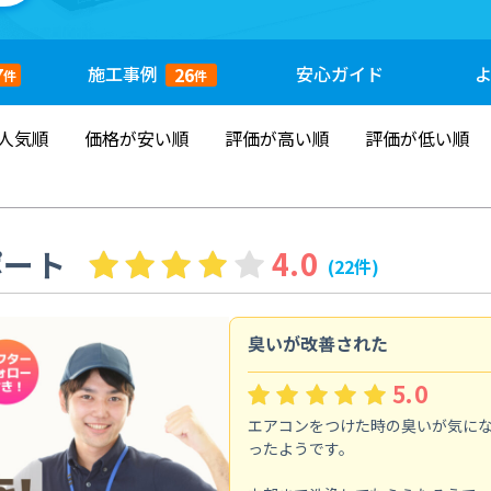
施工
事例
安心
ガイド
7
26
件
件
人気順
価格が安い順
評価が高い順
評価が低い順
ポート
4.0
(22件)
臭いが改善された
5.0
エアコンをつけた時の臭いが気に
ったようです。