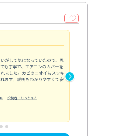
＋
頼れるプロの技術
4.0
臭いがして気になっていたので、思
毎日使う場所だからこそ、プロ
とても丁寧で、エアコンのカバーを
した。浴室の床や壁の黒ずみ、
くれました。カビのニオイもスッキ
では落としきれなかった汚れが
られます。説明もわかりやすくて安
分までピカピカで、見た目も清
洗剤の飛び散りがないようにき
明も丁寧だ...
16
投稿者：りっちゃん
もっと見る
水回り清掃
投稿日：2024/10/05
投