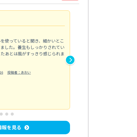
見違える仕上がり
4.0
ルを使っていると聞き、細かいとこ
ベランダの汚れが気になってい
いました。養生もしっかりされてい
かできず、しっかり掃除する機
ったあとは風がすっきり感じられま
てきたので、今回クリーニング
作業では床の汚れや溝に溜まっ
16
投稿者：あおい
らえました。自分では落としに
う...
もっと見る
ベランダ/バルコニー清掃
投稿日：202
情報を見る