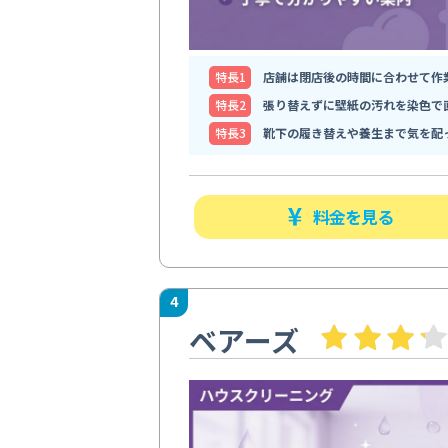
特⻑1
店舗は閉店後の時間に合わせて作
特⻑2
張り替えずに壁紙の汚れを染色で
特⻑3
靴下の履き替えや養生まで気を配
料金を見る
4
ベアーズ