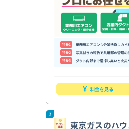
特⻑1
業務用エアコンも分解洗浄しカビ
特⻑2
写真付きの報告で共用部の管理の
特⻑3
ダクト内部まで清掃し臭いと火災
料金を見る
2
東京ガスのハウ