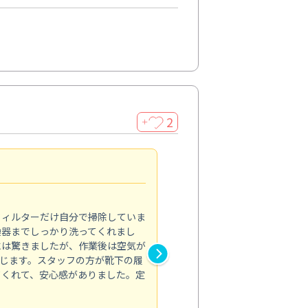
2
＋
浴室が明るく
5.0
フィルターだけ自分で掃除していま
掃除しても取れなかったカビや
換器までしっかり洗ってくれまし
がプロ。浴室が明るく感じるほ
には驚きましたが、作業後は空気が
の説明も丁寧で安心できました
じます。スタッフの方が靴下の履
と気分も全然違います。
てくれて、安心感がありました。定
お風呂清掃
投稿日：2025/02/12
投