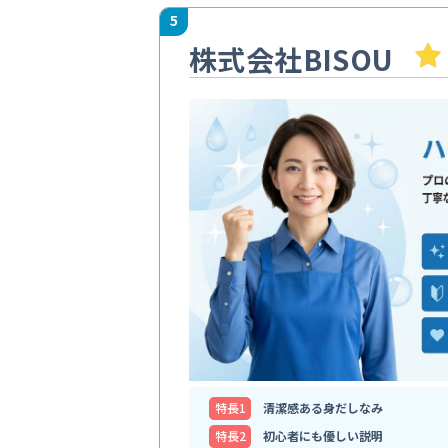
5
株式会社BISOU
特⻑1
清潔感ある身だしなみ
特⻑2
初心者にも優しい説明