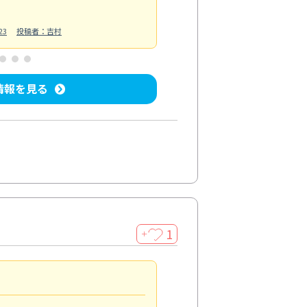
23
投稿者：吉村
情報を見る
1
＋
法人利用