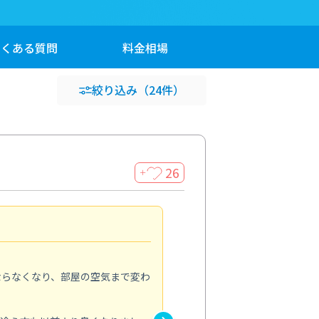
よくある
質問
料金
相場
絞り込み
（24件）
26
＋
とても満足感がありました
5.0
ならなくなり、部屋の空気まで変わ
ずっと気になっていた浴槽のエ
くすみなどを含めて浴室クリー
るように明るくなり、シャワー