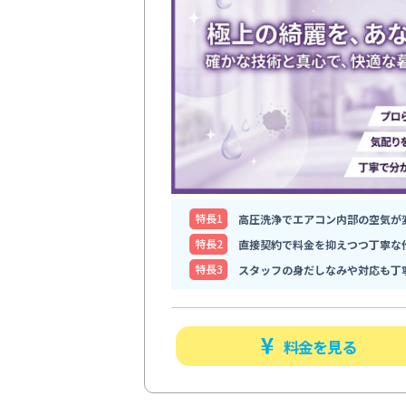
特⻑1
高圧洗浄でエアコン内部の空気が
特⻑2
直接契約で料金を抑えつつ丁寧な
特⻑3
スタッフの身だしなみや対応も丁
料金を見る