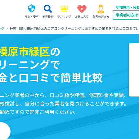
初期費用・掲
0
事業者の方は
安心・安全
業者検索
ランキング
お気に入り
業者の選び方
ング
神奈川県相模原市緑区のエアコンクリーニングにおすすめの業者を料金と口コミで
模原市緑区
の
リーニングで
金と口コミで簡単比較
ニング業者の中から、口コミ数や評価、修理料金や実績、
較検討し、自分に合った業者を見つけることができます。
勧めですので是非ご利用ください。