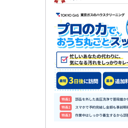
特⻑1
部品を外した高圧洗浄で普段届か
特⻑2
スマホで予約完結し金額も事前明
特⻑3
作業中はしっかり養生するから部