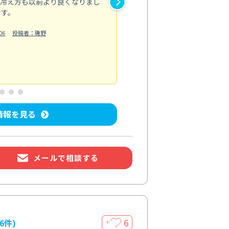
、冷え方も以前より良くなりまし
かない細かい部分まで手が行き
です。
い！」と驚いていました。
お風呂清掃
06
投稿者：磯野
投稿日：2026/06/27
投
情報を見る
メールで相談する
6
16件)
＋