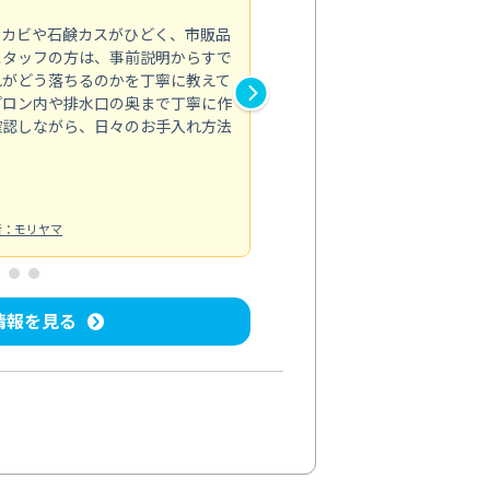
5.0
のカビや石鹸カスがひどく、市販品
会社のトイレと洗面台清掃をス
スタッフの方は、事前説明からすで
てはオフィス対応が雑なところ
れがどう落ちるのかを丁寧に教えて
なみから言葉遣い、作業マナー
プロン内や排水口の奥まで丁寧に作
心して任せられました。
確認しながら、日々のお手入れ方法
トイレ清掃
投稿日：2024/09/09
投
者：モリヤマ
情報を見る