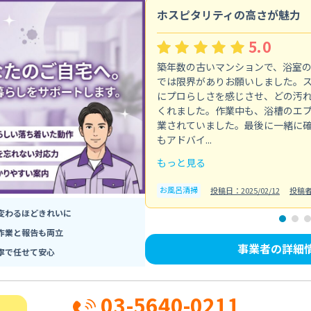
ホスピタリティの高さが魅力
5.0
築年数の古いマンションで、浴室
では限界がありお願いしました。
にプロらしさを感じさせ、どの汚
くれました。作業中も、浴槽のエ
業されていました。最後に一緒に
もアドバイ...
もっと見る
お風呂清掃
投稿日：2025/02/12
投稿
変わるほどきれいに
作業と報告も両立
事業者の詳細
寧で任せて安心
03-5640-0211