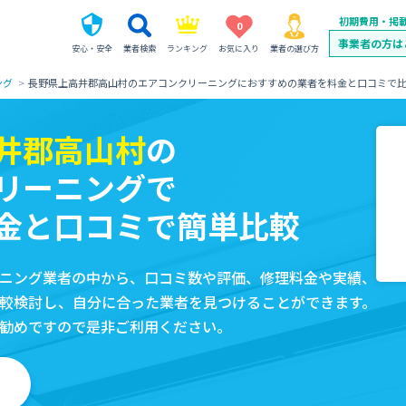
初期費用・掲
0
事業者の方は
安心・安全
業者検索
ランキング
お気に入り
業者の選び方
ング
長野県上高井郡高山村のエアコンクリーニングにおすすめの業者を料金と口コミで
井郡高山村
の
リーニングで
金と口コミで簡単比較
ニング業者の中から、口コミ数や評価、修理料金や実績、
較検討し、自分に合った業者を見つけることができます。
勧めですので是非ご利用ください。