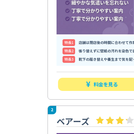
特⻑1
店舗は閉店後の時間に合わせて作
特⻑2
張り替えずに壁紙の汚れを染色で
特⻑3
靴下の履き替えや養生まで気を配
料金を見る
2
ベアーズ