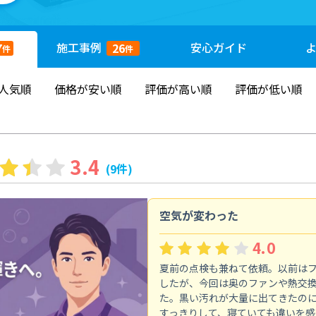
施工
事例
安心
ガイド
7
26
件
件
人気順
価格が安い順
評価が高い順
評価が低い順
3.4
(9件)
空気が変わった
4.0
夏前の点検も兼ねて依頼。以前は
したが、今回は奥のファンや熱交
た。黒い汚れが大量に出てきたの
すっきりして、寝ていても違いを感