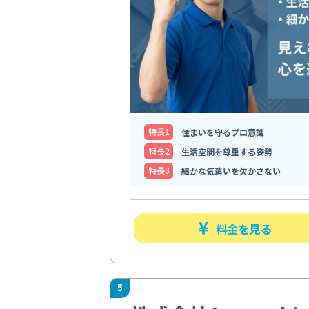
特⻑1
住まいを守るプロ意識
特⻑2
生活空間を尊重する姿勢
特⻑3
細かな気遣いを欠かさない
料金を見る
5