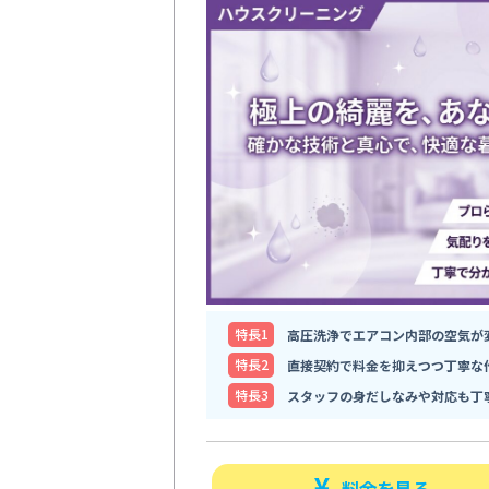
特⻑1
高圧洗浄でエアコン内部の空気が
特⻑2
直接契約で料金を抑えつつ丁寧な
特⻑3
スタッフの身だしなみや対応も丁
料金を見る