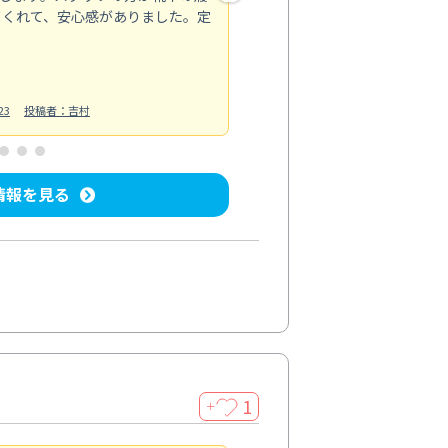
てくれて、安心感がありました。定
お風呂清掃
投稿日：2025/02/12
投
23
投稿者：吉村
情報を見る
1
＋