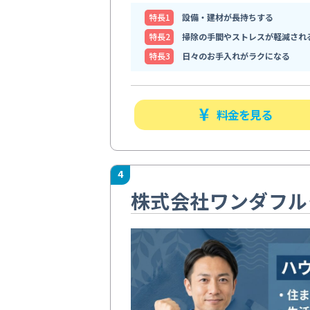
特⻑1
設備・建材が長持ちする
特⻑2
掃除の手間やストレスが軽減され
特⻑3
日々のお手入れがラクになる
料金を見る
4
株式会社ワンダフル