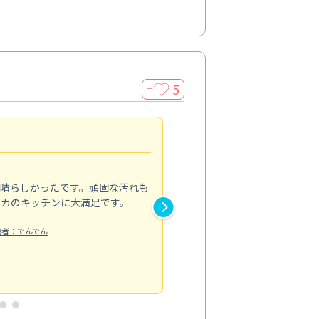
5
＋
親切で丁寧な作業
5.0
素晴らしかったです。頑固な汚れも
スタッフの方は非常に親切で、
ピカのキッチンに大満足です。
き安心感がありました。エアコ
り快適に感じています。丁寧な
稿者：でんでん
エアコンクリーニング
投稿日：2024/