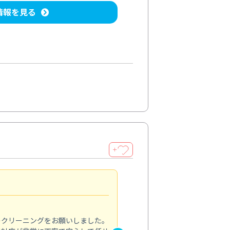
情報を見る
＋
納得のサービス
5.0
のクリーニングをお願いしました。
浴室の清掃を依頼しました。ス