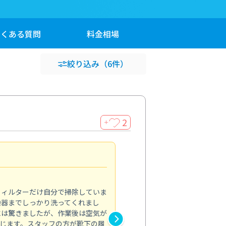
よくある
質問
料金
相場
絞り込み
（6件）
2
＋
浴室が明るく
5.0
フィルターだけ自分で掃除していま
掃除しても取れなかったカビや
換器までしっかり洗ってくれまし
がプロ。浴室が明るく感じるほ
には驚きましたが、作業後は空気が
の説明も丁寧で安心できました
じます。スタッフの方が靴下の履
と気分も全然違います。