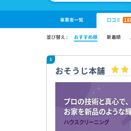
事業者
一覧
口コミ
18
並び替え :
おすすめ順
新着順
1
おそうじ本舗