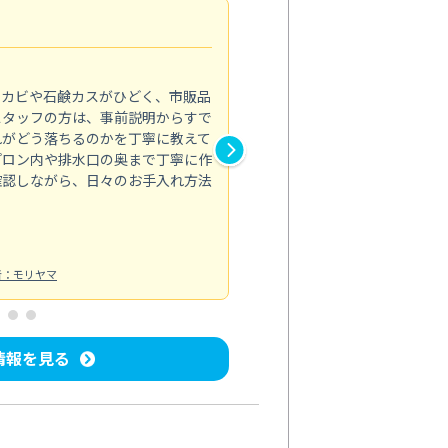
法人利用
5.0
のカビや石鹸カスがひどく、市販品
会社のトイレと洗面台清掃をス
スタッフの方は、事前説明からすで
てはオフィス対応が雑なところ
れがどう落ちるのかを丁寧に教えて
なみから言葉遣い、作業マナー
プロン内や排水口の奥まで丁寧に作
心して任せられました。
確認しながら、日々のお手入れ方法
トイレ清掃
投稿日：2024/09/09
投
者：モリヤマ
情報を見る