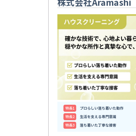
株式会社Aramashi
特⻑1
プロらしい落ち着いた動作
特⻑2
生活を支える専門意識
特⻑3
落ち着いた丁寧な接客