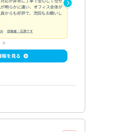
の対応が非常に丁寧で安心して任せ
もスムーズに進行。頑固な汚れ
風が明らかに違い、オフィス全体が
生まれ変わりました。料金も納
社員からも好評で、次回もお願いし
ています。
お風呂清掃
投稿日：2024/06/18
投
06
投稿者：石原です
情報を見る