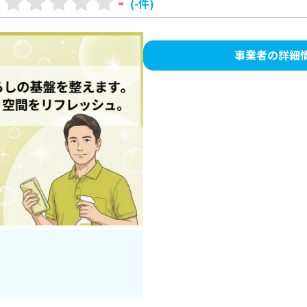
-
(-件)
事業者の詳細