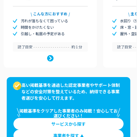
こんな方におすすめ
主
汚れが落ちなくて困っている
水回り（
時間をかけたくない
床・窓・
引越し・転居の予定がある
屋外・空
読了目安
約1分
読了目安
高い掲載基準を通過した認定事業者やサポート体制
などの安全対策を整えているため、納得できる事業
者選びを安心して行えます。
掲載基準をクリアした事業者のみ掲載！安心してお
選びください！
サービスから探す
事業者を探す