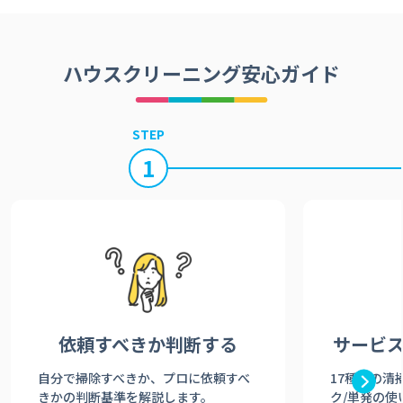
ハウスクリーニング安心ガイド
STEP
1
依頼すべきか
判断する
サービ
自分で掃除すべきか、プロに依頼すべ
17種類の清
きかの判断基準を解説します。
ク/単発の使