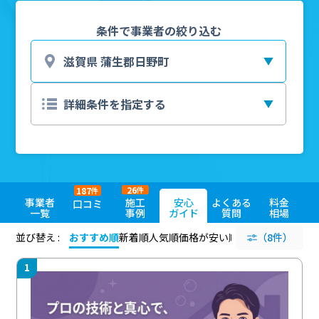
条件で事業者の絞り込む
26
187
件
件
事業者
施工
安心
よくある
料金
口コミ
一覧
事例
ガイド
質問
相場
並び替え :
おすすめ順
新着順
人気順
価格が安い順
評価が高い順
（8件）
評価
1