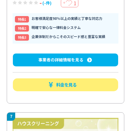
-
1
(-件)
＋
お客様満足度98％以上の実績と丁寧な対応力
特⻑1
明確で安心な一律料金システム
特⻑2
企業体制だからこそのスピード感と豊富な実績
特⻑3
事業者の詳細情報を見る
料金を見る
7