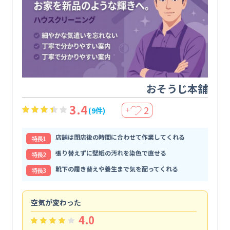
おそうじ本舗
3.4
2
(9件)
＋
店舗は閉店後の時間に合わせて作業してくれる
特⻑1
張り替えずに壁紙の汚れを染色で直せる
特⻑2
靴下の履き替えや養生まで気を配ってくれる
特⻑3
空気が変わった
浴
4.0