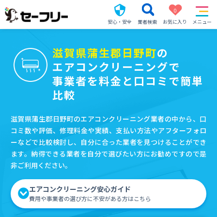
0
安心・安全
業者検索
お気に入り
メニュー
滋賀県蒲生郡日野町
の
エアコンクリーニングで
事業者を料金と口コミで簡単
比較
滋賀県蒲生郡日野町のエアコンクリーニング業者の中から、口
コミ数や評価、修理料金や実績、支払い方法やアフターフォロ
ーなどで比較検討し、自分に合った業者を見つけることができ
ます。納得できる業者を自分で選びたい方にお勧めですので是
非ご利用ください。
エアコンクリーニング安心ガイド
費用や事業者の選び方に不安がある方はこちら