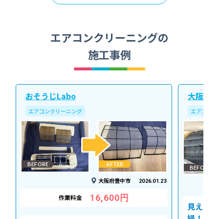
エアコンクリーニングの
施工事例
おそうじLabo
大阪北ク
エアコンクリーニング
エアコンク
BEFORE
AFTER
BEFORE
大阪府豊中市
2026.01.23
16,600円
作業料金
見えない
掃！空気