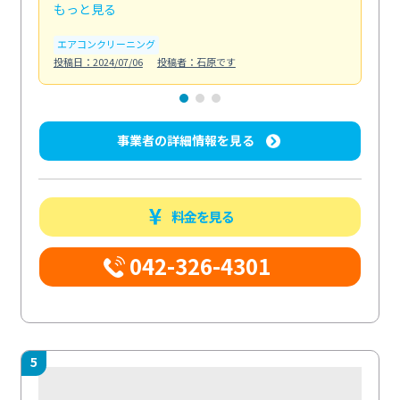
もっと見る
も
エアコンクリーニング
お
投稿日：2024/07/06
投稿者：石原です
投稿日
事業者の詳細情報を見る
料金を見る
042-326-4301
5