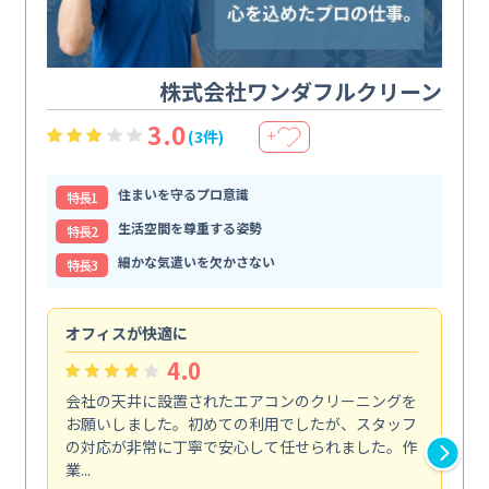
株式会社ワンダフルクリーン
3.0
(3件)
＋
住まいを守るプロ意識
特⻑1
生活空間を尊重する姿勢
特⻑2
細かな気遣いを欠かさない
特⻑3
オフィスが快適に
納
4.0
会社の天井に設置されたエアコンのクリーニングを
浴
お願いしました。初めての利用でしたが、スタッフ
終
の対応が非常に丁寧で安心して任せられました。作
き
業...
し...