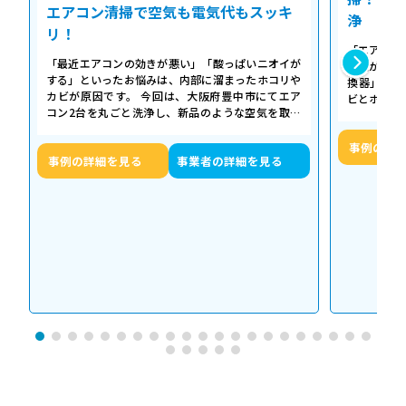
エアコン清掃で空気も電気代もスッキ
浄
リ！
「エアコン
「最近エアコンの効きが悪い」「酸っぱいニオイが
た気がする
する」といったお悩みは、内部に溜まったホコリや
換器」の汚
カビが原因です。 今回は、大阪府豊中市にてエア
ビとホコリ
コン2台を丸ごと洗浄し、新品のような空気を取り
底洗浄し、
戻した事例をご紹介します。 今回の作…
事例の詳
事例の詳細を見る
事業者の詳細を見る