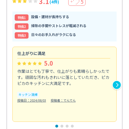
3.1
5
(4件)
＋
設備・建材が長持ちする
特⻑1
掃除の手間やストレスが軽減される
特⻑2
日々のお手入れがラクになる
特⻑3
仕上がりに満足
親
5.0
作業はとても丁寧で、仕上がりも素晴らしかったで
ス
す。頑固な汚れもきれいに落としていただき、ピカ
説
ピカのキッチンに大満足です。
の
い...
キッチン清掃
も
投稿日：2024/08/03
投稿者：でんでん
エ
投稿日