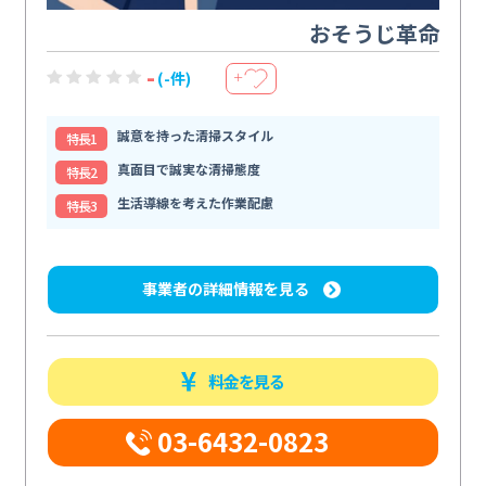
おそうじ革命
-
(-件)
＋
誠意を持った清掃スタイル
特⻑1
真面目で誠実な清掃態度
特⻑2
生活導線を考えた作業配慮
特⻑3
事業者の詳細情報を見る
料金を見る
03-6432-0823