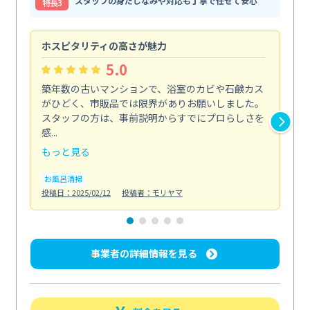
スタッフの身だしなみや対応も丁寧で任せて安心
特⻑3
ホスピタリティの高さが魅力
法
5.0
築年数の古いマンションで、浴室のカビや石鹸カス
会
がひどく、市販品では限界がありお願いしました。
し
スタッフの方は、事前説明からすでにプロらしさを
あ
感...
い...
もっと見る
も
お風呂清掃
ト
投稿日：2025/02/12
投稿者：モリヤマ
投稿日
事業者の詳細情報を見る