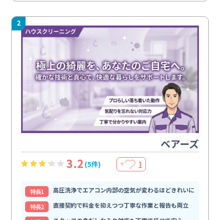
2
ベアーズ
3.2
1
(5件)
＋
高圧洗浄でエアコン内部の空気が変わるほどきれいに
特⻑1
直接契約で料金を抑えつつ丁寧な作業と報告も両立
特⻑2