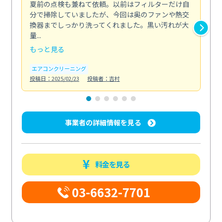
夏前の点検も兼ねて依頼。以前はフィルターだけ自
掃
分で掃除していましたが、今回は奥のファンや熱交
た
換器までしっかり洗ってくれました。黒い汚れが大
キ
量...
安...
もっと見る
も
エアコンクリーニング
お
投稿日：2025/02/23
投稿者：吉村
投稿日
事業者の詳細情報を見る
料金を見る
03-6632-7701