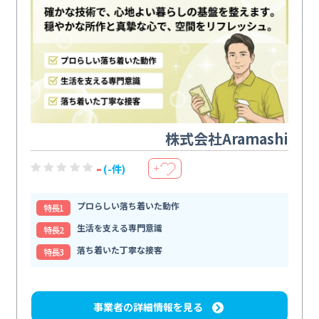
株式会社Aramashi
-
(-件)
＋
プロらしい落ち着いた動作
特⻑1
生活を支える専門意識
特⻑2
落ち着いた丁寧な接客
特⻑3
事業者の詳細情報を見る