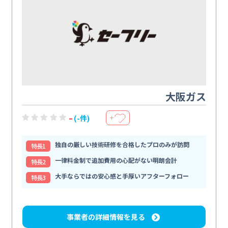
大阪ガス
-
(-件)
＋
独自の厳しい技術研修を合格したプロのみが訪問
特⻑1
一律料金制で追加費用の心配がない明朗会計
特⻑2
大手ならではの安心感と手厚いアフターフォロー
特⻑3
事業者の詳細情報を見る