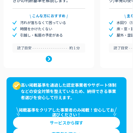
きかの判断基準を解説します。
ク/単発の使
こんな方におすすめ
主
汚れが落ちなくて困っている
水回り（
時間をかけたくない
床・窓・
引越し・転居の予定がある
屋外・空
読了目安
約1分
読了目安
高い掲載基準を通過した認定事業者やサポート体制
などの安全対策を整えているため、納得できる事業
者選びを安心して行えます。
掲載基準をクリアした事業者のみ掲載！安心してお
選びください！
サービスから探す