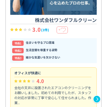
株式会社ワンダフルクリーン
3.0
(3件)
＋
住まいを守るプロ意識
特⻑1
生活空間を尊重する姿勢
特⻑2
細かな気遣いを欠かさない
特⻑3
オフィスが快適に
納
4.0
会社の天井に設置されたエアコンのクリーニングを
浴
お願いしました。初めての利用でしたが、スタッフ
終
の対応が非常に丁寧で安心して任せられました。作
き
業...
し...