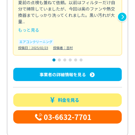
夏前の点検も兼ねて依頼。以前はフィルターだけ自
掃
分で掃除していましたが、今回は奥のファンや熱交
た
換器までしっかり洗ってくれました。黒い汚れが大
キ
量...
安...
もっと見る
も
エアコンクリーニング
お
投稿日：2025/02/23
投稿者：吉村
投稿日
事業者の詳細情報を見る
料金を見る
03-6632-7701