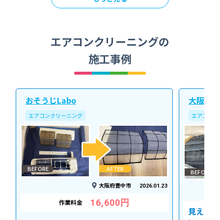
エアコンクリーニングの
施工事例
おそうじLabo
大阪北ク
エアコンクリーニング
エアコンク
BEFORE
AFTER
BEFORE
大阪府豊中市
2026.01.23
16,600円
作業料金
見えない