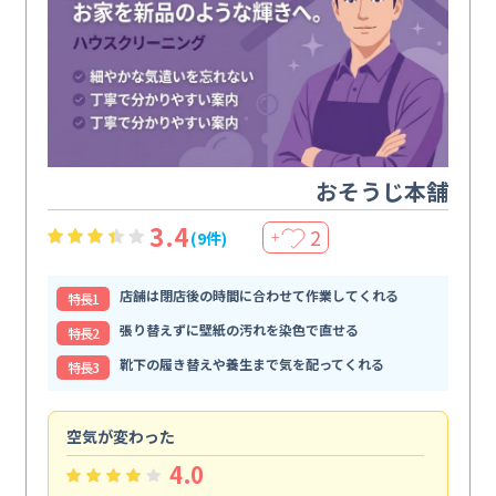
おそうじ本舗
3.4
2
(9件)
＋
店舗は閉店後の時間に合わせて作業してくれる
特⻑1
張り替えずに壁紙の汚れを染色で直せる
特⻑2
靴下の履き替えや養生まで気を配ってくれる
特⻑3
空気が変わった
浴
4.0