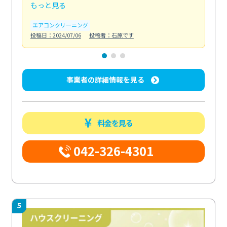
もっと見る
も
エアコンクリーニング
お
投稿日：2024/07/06
投稿者：石原です
投稿日
事業者の詳細情報を見る
料金を見る
042-326-4301
5