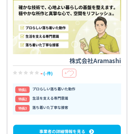
株式会社Aramashi
-
(-件)
＋
プロらしい落ち着いた動作
特⻑1
生活を支える専門意識
特⻑2
落ち着いた丁寧な接客
特⻑3
事業者の詳細情報を見る