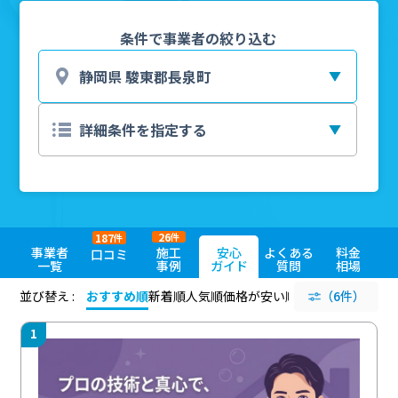
条件で事業者の絞り込む
26
187
件
件
事業者
施工
安心
よくある
料金
口コミ
一覧
事例
ガイド
質問
相場
並び替え :
おすすめ順
新着順
人気順
価格が安い順
評価が高い順
（6件）
評価
1