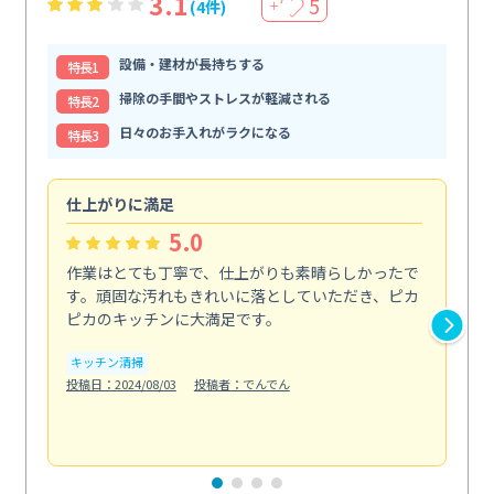
3.1
5
(4件)
＋
設備・建材が長持ちする
特⻑1
掃除の手間やストレスが軽減される
特⻑2
日々のお手入れがラクになる
特⻑3
仕上がりに満足
親
5.0
作業はとても丁寧で、仕上がりも素晴らしかったで
ス
す。頑固な汚れもきれいに落としていただき、ピカ
説
ピカのキッチンに大満足です。
の
い...
キッチン清掃
も
投稿日：2024/08/03
投稿者：でんでん
エ
投稿日