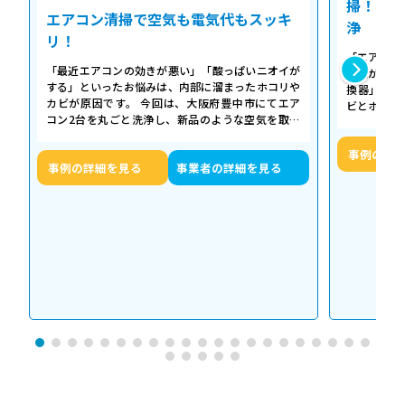
掃！空気
エアコン清掃で空気も電気代もスッキ
浄
リ！
「エアコン
「最近エアコンの効きが悪い」「酸っぱいニオイが
た気がする
する」といったお悩みは、内部に溜まったホコリや
換器」の汚
カビが原因です。 今回は、大阪府豊中市にてエア
ビとホコリ
コン2台を丸ごと洗浄し、新品のような空気を取り
底洗浄し、
戻した事例をご紹介します。 今回の作…
事例の詳
事例の詳細を見る
事業者の詳細を見る