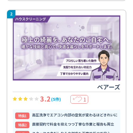
2
ベアーズ
3.2
1
(5件)
＋
高圧洗浄でエアコン内部の空気が変わるほどきれいに
特⻑1
直接契約で料金を抑えつつ丁寧な作業と報告も両立
特⻑2