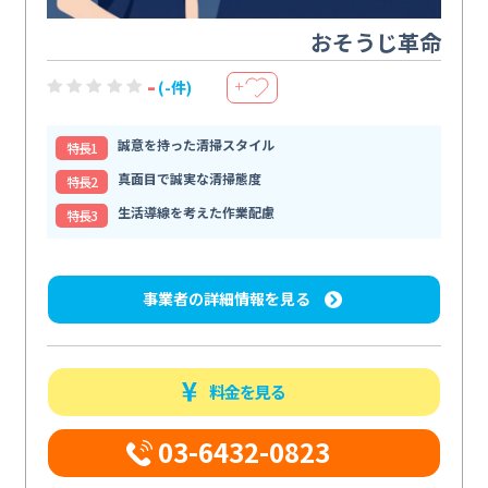
おそうじ革命
-
(-件)
＋
誠意を持った清掃スタイル
特⻑1
真面目で誠実な清掃態度
特⻑2
生活導線を考えた作業配慮
特⻑3
事業者の詳細情報を見る
料金を見る
03-6432-0823