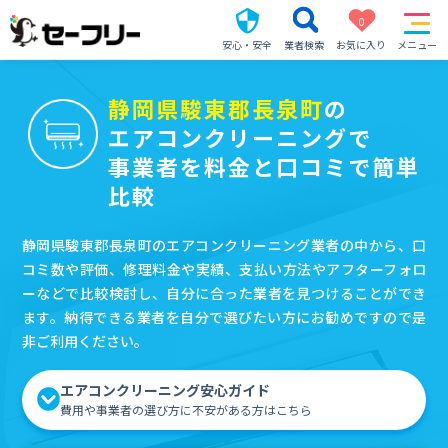
0
安心・安全
業者検索
お気に入り
メニュー
静岡県駿東郡長泉町
の
エアコンクリーニングで
事業者を料金と口コミで簡単
比較
静岡県駿東郡長泉町のエアコンクリーニング業者の中から、口
コミ数や評価、修理料金や実績、支払い方法やアフターフォロ
ーなどで比較検討し、自分に合った業者を見つけることができ
ます。納得できる業者を自分で選びたい方にお勧めですので是
非ご利用ください。
エアコンクリーニング安心ガイド
費用や事業者の選び方に不安がある方はこちら