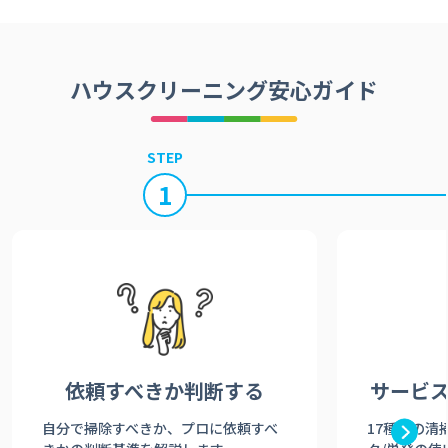
ハウスクリーニング安心ガイド
STEP
1
依頼すべきか
判断する
サービ
自分で掃除すべきか、プロに依頼すべ
17種類の清