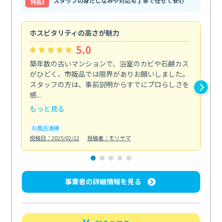
スタッフの身だしなみや対応も丁寧で任せて安心
特⻑3
ホスピタリティの高さが魅力
法
5.0
築年数の古いマンションで、浴室のカビや石鹸カス
会
がひどく、市販品では限界がありお願いしました。
し
スタッフの方は、事前説明からすでにプロらしさを
あ
感...
い...
もっと見る
も
お風呂清掃
ト
投稿日：2025/02/12
投稿者：モリヤマ
投稿日
事業者の詳細情報を見る