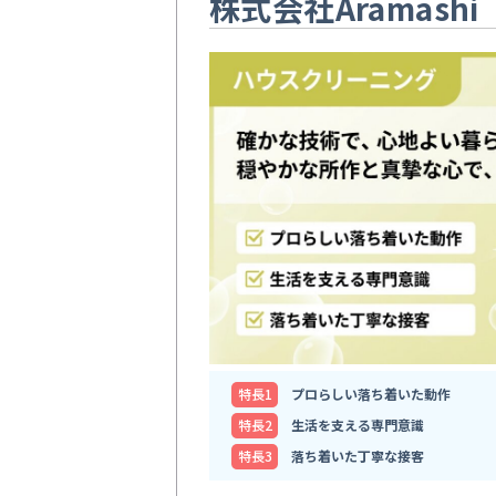
株式会社Aramashi
特⻑1
プロらしい落ち着いた動作
特⻑2
生活を支える専門意識
特⻑3
落ち着いた丁寧な接客