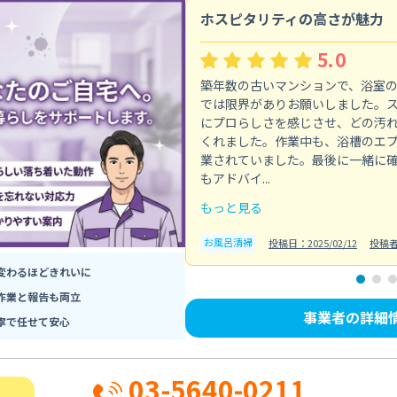
ホスピタリティの高さが魅力
5.0
築年数の古いマンションで、浴室
では限界がありお願いしました。
にプロらしさを感じさせ、どの汚
くれました。作業中も、浴槽のエ
業されていました。最後に一緒に
もアドバイ...
もっと見る
お風呂清掃
投稿日：2025/02/12
投稿
変わるほどきれいに
作業と報告も両立
事業者の詳細
寧で任せて安心
03-5640-0211