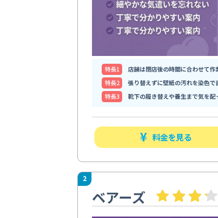
特⻑1
店舗は閉店後の時間に合わせて作
特⻑2
張り替えずに壁紙の汚れを染色で
特⻑3
靴下の履き替えや養生まで気を配
料金を見る
2
ベアーズ