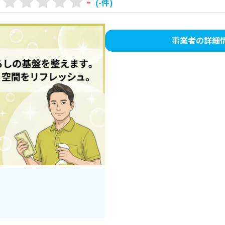
-
(-件)
事業者の詳細