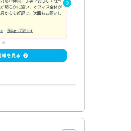
の対応が非常に丁寧で安心して任せ
もスムーズに進行。頑固な汚れ
風が明らかに違い、オフィス全体が
生まれ変わりました。料金も納
社員からも好評で、次回もお願いし
ています。
お風呂清掃
投稿日：2024/06/18
投
06
投稿者：石原です
情報を見る