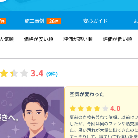
施工
事例
安心
ガイド
7
26
件
件
人気順
価格が安い順
評価が高い順
評価が低い順
3.4
(9件)
空気が変わった
4.0
夏前の点検も兼ねて依頼。以前は
したが、今回は奥のファンや熱交
た。黒い汚れが大量に出てきたの
すっきりして、寝ていても違いを感