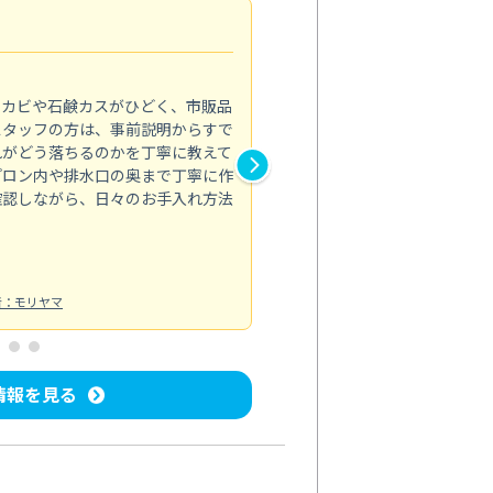
法人利用
5.0
のカビや石鹸カスがひどく、市販品
会社のトイレと洗面台清掃をス
スタッフの方は、事前説明からすで
てはオフィス対応が雑なところ
れがどう落ちるのかを丁寧に教えて
なみから言葉遣い、作業マナー
プロン内や排水口の奥まで丁寧に作
心して任せられました。
確認しながら、日々のお手入れ方法
トイレ清掃
投稿日：2024/09/09
投
者：モリヤマ
情報を見る