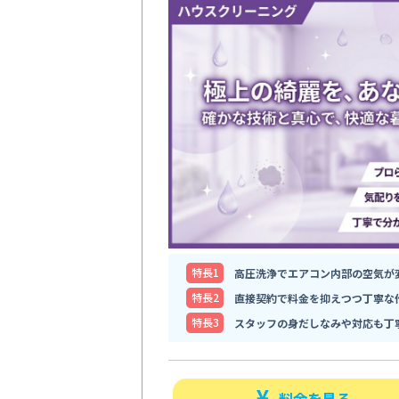
特⻑1
高圧洗浄でエアコン内部の空気が
特⻑2
直接契約で料金を抑えつつ丁寧な
特⻑3
スタッフの身だしなみや対応も丁
料金を見る