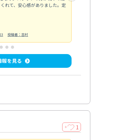
てくれて、安心感がありました。定
お風呂清掃
投稿日：2025/02/12
投
23
投稿者：吉村
情報を見る
1
＋