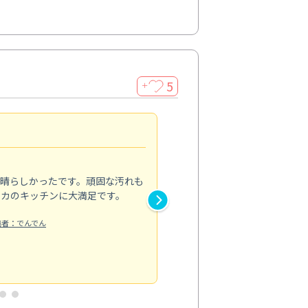
5
＋
親切で丁寧な作業
5.0
素晴らしかったです。頑固な汚れも
スタッフの方は非常に親切で、
ピカのキッチンに大満足です。
き安心感がありました。エアコ
り快適に感じています。丁寧な
稿者：でんでん
エアコンクリーニング
投稿日：2024/