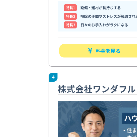
特⻑1
設備・建材が長持ちする
特⻑2
掃除の手間やストレスが軽減され
特⻑3
日々のお手入れがラクになる
料金を見る
4
株式会社ワンダフル