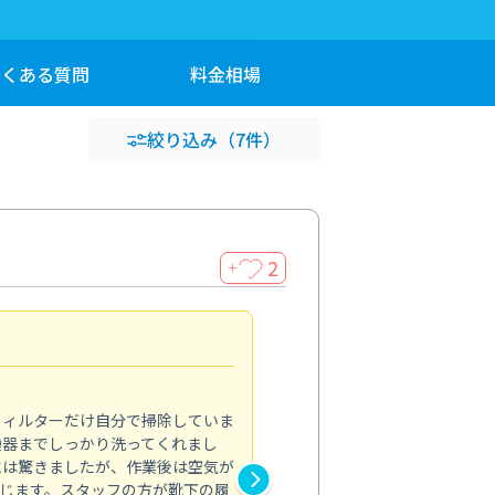
よくある
質問
料金
相場
絞り込み
（7件）
2
＋
浴室が明るく
5.0
フィルターだけ自分で掃除していま
掃除しても取れなかったカビや
換器までしっかり洗ってくれまし
がプロ。浴室が明るく感じるほ
には驚きましたが、作業後は空気が
の説明も丁寧で安心できました
じます。スタッフの方が靴下の履
と気分も全然違います。