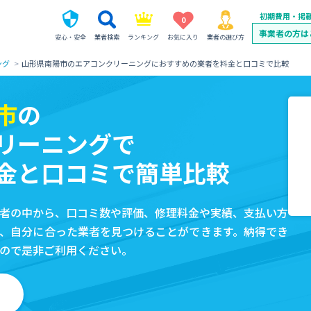
初期費用・掲
0
事業者の方は
安心・安全
業者検索
ランキング
お気に入り
業者の選び方
ング
山形県南陽市のエアコンクリーニングにおすすめの業者を料金と口コミで比較
市
の
リーニングで
金と口コミで簡単比較
者の中から、口コミ数や評価、修理料金や実績、支払い方
、自分に合った業者を見つけることができます。納得でき
ので是非ご利用ください。