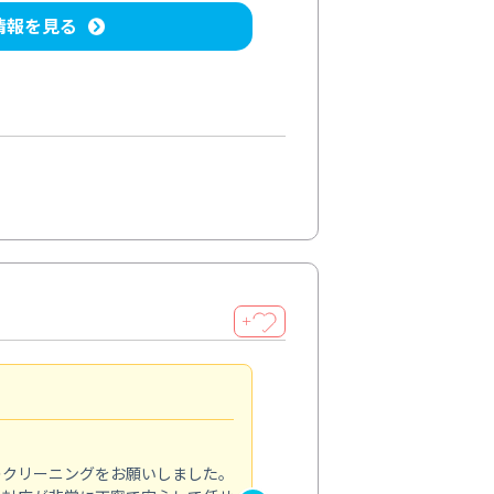
情報を見る
＋
納得のサービス
5.0
のクリーニングをお願いしました。
浴室の清掃を依頼しました。ス