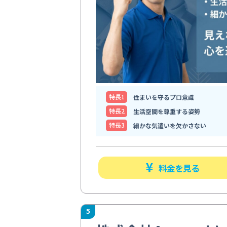
特⻑1
住まいを守るプロ意識
特⻑2
生活空間を尊重する姿勢
特⻑3
細かな気遣いを欠かさない
料金を見る
5