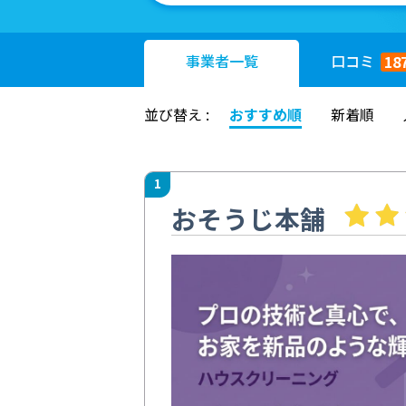
事業者
一覧
口コミ
18
並び替え :
おすすめ順
新着順
1
おそうじ本舗