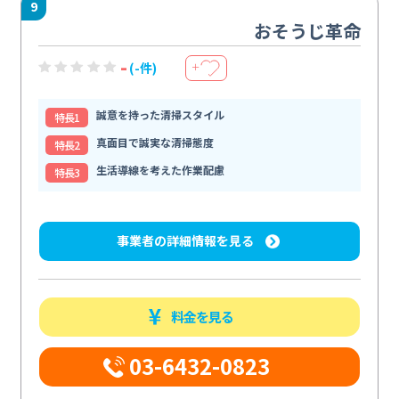
9
おそうじ革命
-
(-件)
＋
誠意を持った清掃スタイル
特⻑1
真面目で誠実な清掃態度
特⻑2
生活導線を考えた作業配慮
特⻑3
事業者の詳細情報を見る
料金を見る
03-6432-0823