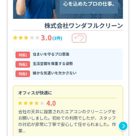
株式会社ワンダフルクリーン
3.0
(3件)
＋
住まいを守るプロ意識
特⻑1
生活空間を尊重する姿勢
特⻑2
細かな気遣いを欠かさない
特⻑3
オフィスが快適に
納
4.0
会社の天井に設置されたエアコンのクリーニングを
浴
お願いしました。初めての利用でしたが、スタッフ
終
の対応が非常に丁寧で安心して任せられました。作
き
業...
し...