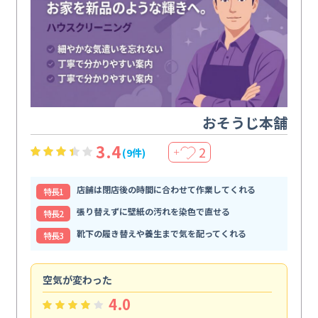
おそうじ本舗
3.4
2
(9件)
＋
店舗は閉店後の時間に合わせて作業してくれる
特⻑1
張り替えずに壁紙の汚れを染色で直せる
特⻑2
靴下の履き替えや養生まで気を配ってくれる
特⻑3
空気が変わった
浴
4.0