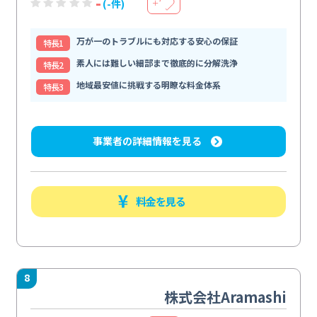
-
(-件)
＋
万が一のトラブルにも対応する安心の保証
特⻑1
素人には難しい細部まで徹底的に分解洗浄
特⻑2
地域最安値に挑戦する明瞭な料金体系
特⻑3
事業者の詳細情報を見る
料金を見る
8
株式会社Aramashi