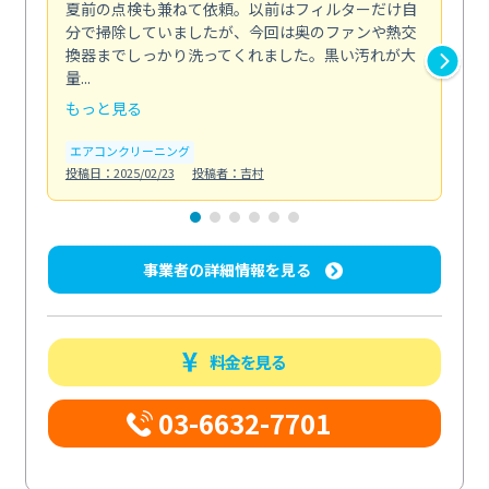
夏前の点検も兼ねて依頼。以前はフィルターだけ自
掃
分で掃除していましたが、今回は奥のファンや熱交
た
換器までしっかり洗ってくれました。黒い汚れが大
キ
量...
安...
もっと見る
も
エアコンクリーニング
お
投稿日：2025/02/23
投稿者：吉村
投稿日
事業者の詳細情報を見る
料金を見る
03-6632-7701