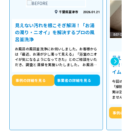
千葉県富津市
2026.01.21
見えない汚れを根こそぎ解消！「お湯
の濁り・ニオイ」を解決するプロの風
BEFORE
呂釜洗浄
お風呂の風呂釜洗浄にお伺いしました。お客様から
は「最近、お湯が少し濁って見える」「浴室のニオ
見えない
イが気になるようになってきた」とのご相談をいた
ト！徹底
だき、調査と清掃を実施いたしました。 お風呂の
浴槽は毎日掃除していても、お湯が循環…
イム
事例の詳細を見る
事業者の詳細を見る
今回の作業
「掃除して
実は浴槽の
ません。 
「浴槽の裏
事例の詳