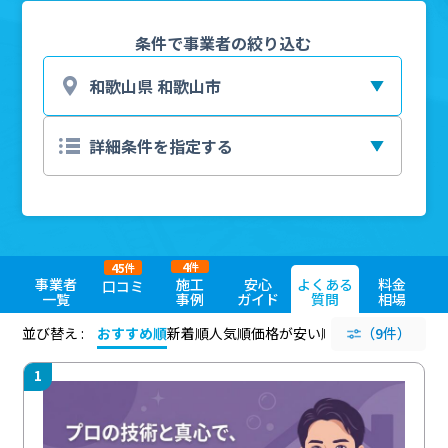
条件で事業者の絞り込む
4
45
件
件
事業者
施工
安心
よくある
料金
口コミ
一覧
事例
ガイド
質問
相場
並び替え :
おすすめ順
新着順
人気順
価格が安い順
評価が高い順
（9件）
評価
1