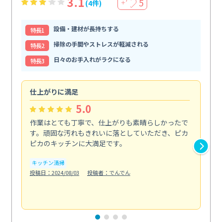
3.1
5
(4件)
＋
設備・建材が長持ちする
特⻑1
掃除の手間やストレスが軽減される
特⻑2
日々のお手入れがラクになる
特⻑3
仕上がりに満足
親
5.0
作業はとても丁寧で、仕上がりも素晴らしかったで
ス
す。頑固な汚れもきれいに落としていただき、ピカ
説
ピカのキッチンに大満足です。
の
い...
キッチン清掃
も
投稿日：2024/08/03
投稿者：でんでん
エ
投稿日