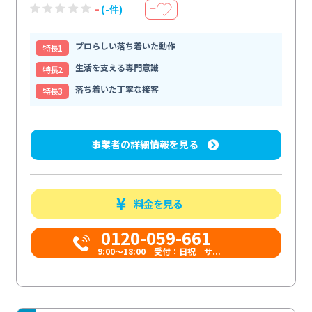
-
(-件)
＋
プロらしい落ち着いた動作
特⻑1
生活を支える専門意識
特⻑2
落ち着いた丁寧な接客
特⻑3
事業者の詳細情報を見る
料金を見る
0120-059-661
9:00〜18:00 受付：日祝 サ...