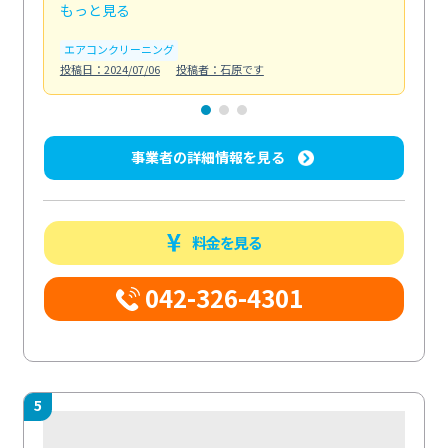
もっと見る
も
エアコンクリーニング
お
投稿日：2024/07/06
投稿者：石原です
投稿日
事業者の詳細情報を見る
料金を見る
042-326-4301
5