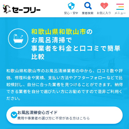
0
安心・安全
業者検索
お気に入り
メニュー
和歌山県和歌山市
の
お風呂清掃で
事業者を料金と口コミで簡単
比較
和歌山県和歌山市のお風呂清掃業者の中から、口コミ数や評
価、修理料金や実績、支払い方法やアフターフォローなどで比
較検討し、自分に合った業者を見つけることができます。納得
できる業者を自分で選びたい方にお勧めですので是非ご利用く
ださい。
お風呂清掃安心ガイド
費用や事業者の選び方に不安がある方はこちら