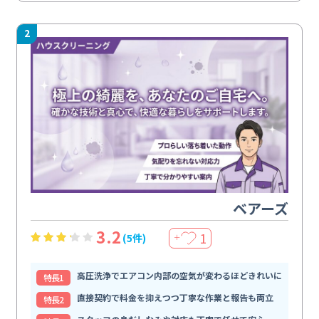
2
ベアーズ
3.2
1
(5件)
＋
高圧洗浄でエアコン内部の空気が変わるほどきれいに
特⻑1
直接契約で料金を抑えつつ丁寧な作業と報告も両立
特⻑2