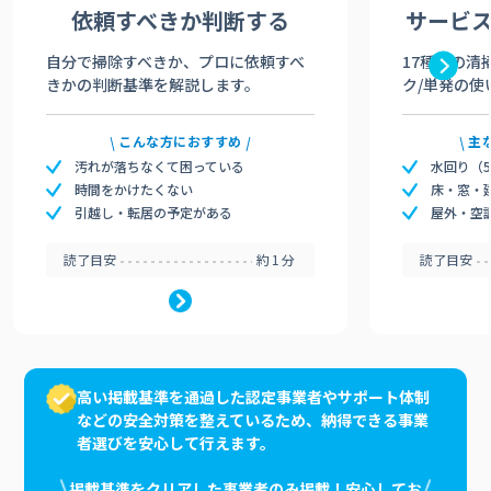
依頼すべきか
判断する
サービ
自分で掃除すべきか、プロに依頼すべ
17種類の清
きかの判断基準を解説します。
ク/単発の使
こんな方におすすめ
主
汚れが落ちなくて困っている
水回り（
時間をかけたくない
床・窓・
引越し・転居の予定がある
屋外・空
読了目安
約1分
読了目安
高い掲載基準を通過した認定事業者やサポート体制
などの安全対策を整えているため、納得できる事業
者選びを安心して行えます。
掲載基準をクリアした事業者のみ掲載！安心してお