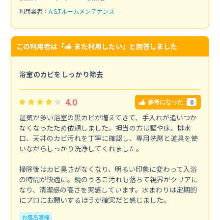
利用業者：
A.S.Tルームメンテナンス
この利用者は「
また利用したい
」と回答しました
浴室のカビをしっかり除去
4.0
0
参考になった
湿気が多い浴室の黒カビが増えてきて、手入れが追いつか
なくなったため依頼しました。担当の方は壁や床、排水
口、天井のカビ汚れを丁寧に確認し、専用洗剤と道具を使
いながらしっかり洗浄してくれました。
掃除後はカビ臭さがなくなり、明るい印象に変わって入浴
の時間が快適に。鏡のうろこ汚れも落ちて視界がクリアに
なり、清潔感の高さを実感しています。水まわりは定期的
にプロにお願いするほうが確実だと感じました。
お風呂清掃