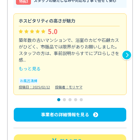
スタッフの身だしなみや対応も丁寧で任せて安心
特⻑3
ホスピタリティの高さが魅力
法
5.0
築年数の古いマンションで、浴室のカビや石鹸カス
会
がひどく、市販品では限界がありお願いしました。
し
スタッフの方は、事前説明からすでにプロらしさを
あ
感...
い...
もっと見る
も
お風呂清掃
ト
投稿日：2025/02/12
投稿者：モリヤマ
投稿日
事業者の詳細情報を見る