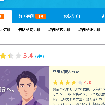
施工
事例
安心
ガイド
1
件
件
人気順
価格が安い順
評価が高い順
評価が低い順
3.4
(9件)
空気が変わった
4.0
夏前の点検も兼ねて依頼。以前は
したが、今回は奥のファンや熱交
た。黒い汚れが大量に出てきたの
すっきりして、寝ていても違いを感