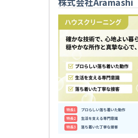
株式会社Aramashi
特⻑1
プロらしい落ち着いた動作
特⻑2
生活を支える専門意識
特⻑3
落ち着いた丁寧な接客