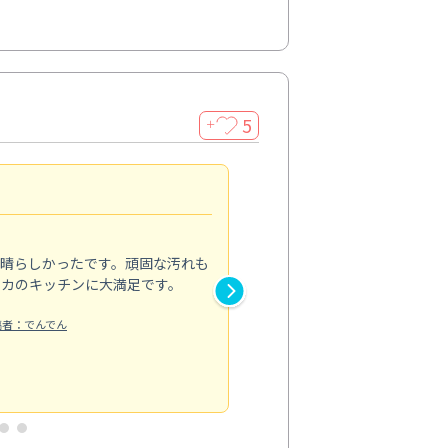
5
＋
親切で丁寧な作業
5.0
素晴らしかったです。頑固な汚れも
スタッフの方は非常に親切で、
ピカのキッチンに大満足です。
き安心感がありました。エアコ
り快適に感じています。丁寧な
稿者：でんでん
エアコンクリーニング
投稿日：2024/