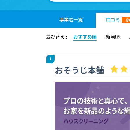
事業者
一覧
口コミ
8
並び替え :
おすすめ順
新着順
1
おそうじ本舗