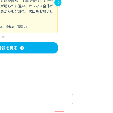
の対応が非常に丁寧で安心して任せ
もスムーズに進行。頑固な汚れ
風が明らかに違い、オフィス全体が
生まれ変わりました。料金も納
社員からも好評で、次回もお願いし
ています。
お風呂清掃
投稿日：2024/06/18
投
06
投稿者：石原です
情報を見る