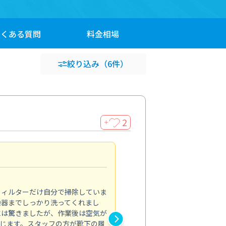
よくある
質問
料金
相場
絞り込み
（6件）
2
＋
浴室が明るく
5.0
フィルターだけ自分で掃除していま
掃除しても取れなかったカビや
換器までしっかり洗ってくれまし
がプロ。浴室が明るく感じるほ
には驚きましたが、作業後は空気が
の説明も丁寧で安心できました
じます。スタッフの方が靴下の履
と気分も全然違います。