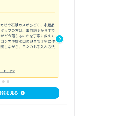
法人利用
5.0
のカビや石鹸カスがひどく、市販品
会社のトイレと洗面台清掃をス
スタッフの方は、事前説明からすで
てはオフィス対応が雑なところ
れがどう落ちるのかを丁寧に教えて
なみから言葉遣い、作業マナー
プロン内や排水口の奥まで丁寧に作
心して任せられました。
確認しながら、日々のお手入れ方法
トイレ清掃
投稿日：2024/09/09
投
者：モリヤマ
情報を見る