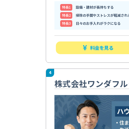
特⻑1
設備・建材が長持ちする
特⻑2
掃除の手間やストレスが軽減され
特⻑3
日々のお手入れがラクになる
料金を見る
4
株式会社ワンダフル