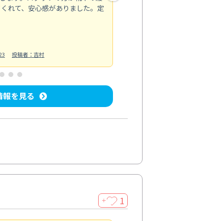
てくれて、安心感がありました。定
お風呂清掃
投稿日：2025/02/12
投
23
投稿者：吉村
情報を見る
1
＋