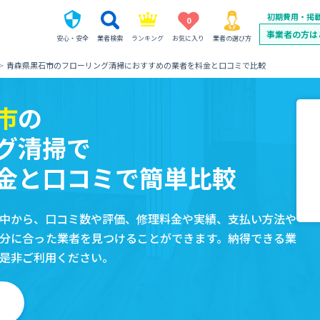
初期費用・掲
0
事業者の方は
安心・安全
業者検索
ランキング
お気に入り
業者の選び方
青森県黒石市のフローリング清掃におすすめの業者を料金と口コミで比較
市
の
グ清掃で
金と口コミで簡単比較
中から、口コミ数や評価、修理料金や実績、支払い方法や
分に合った業者を見つけることができます。納得できる業
是非ご利用ください。