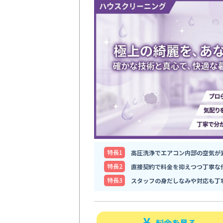
特⻑1
高圧洗浄でエアコン内部の空気が
特⻑2
直接契約で料金を抑えつつ丁寧な
特⻑3
スタッフの身だしなみや対応も丁
料金を見る