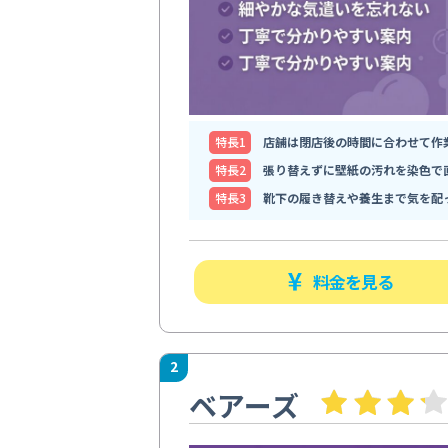
特⻑1
店舗は閉店後の時間に合わせて作
特⻑2
張り替えずに壁紙の汚れを染色で
特⻑3
靴下の履き替えや養生まで気を配
料金を見る
2
ベアーズ