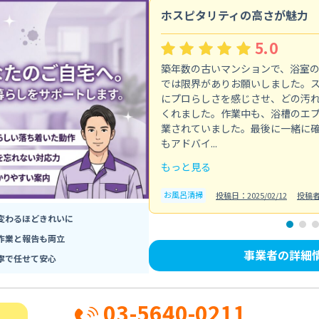
ホスピタリティの高さが魅力
5.0
築年数の古いマンションで、浴室
では限界がありお願いしました。
にプロらしさを感じさせ、どの汚
くれました。作業中も、浴槽のエ
業されていました。最後に一緒に
もアドバイ...
もっと見る
お風呂清掃
投稿日：2025/02/12
投稿
変わるほどきれいに
作業と報告も両立
事業者の詳細
寧で任せて安心
03-5640-0211