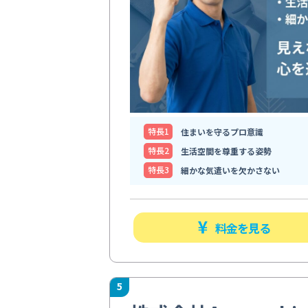
特⻑1
住まいを守るプロ意識
特⻑2
生活空間を尊重する姿勢
特⻑3
細かな気遣いを欠かさない
料金を見る
5