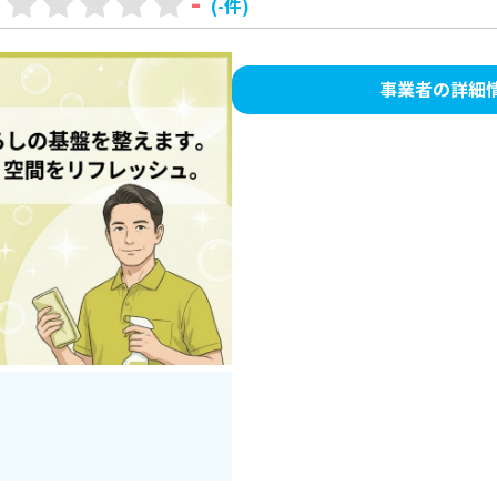
-
(-件)
事業者の詳細