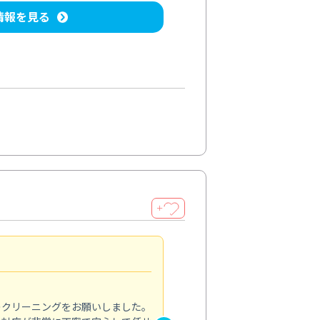
情報を見る
＋
納得のサービス
5.0
のクリーニングをお願いしました。
浴室の清掃を依頼しました。ス