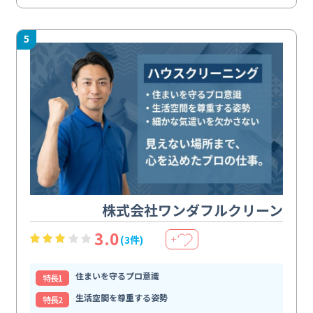
5
株式会社ワンダフルクリーン
3.0
(3件)
＋
住まいを守るプロ意識
特⻑1
生活空間を尊重する姿勢
特⻑2