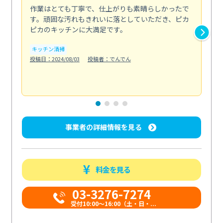
作業はとても丁寧で、仕上がりも素晴らしかったで
ス
す。頑固な汚れもきれいに落としていただき、ピカ
説
ピカのキッチンに大満足です。
の
い...
キッチン清掃
も
投稿日：2024/08/03
投稿者：でんでん
エ
投稿日
事業者の詳細情報を見る
料金を見る
03-3276-7274
受付10:00〜16:00（土・日・...