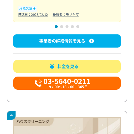
お風呂清掃
ト
投稿日：2025/02/12
投稿者：モリヤマ
投稿日
事業者の詳細情報を見る
料金を見る
03-5640-0211
9：00～18：00 365日
4