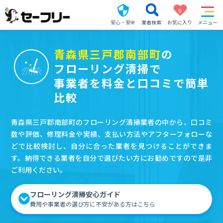
0
安心・安全
業者検索
お気に入り
メニュー
青森県三戸郡南部町
の
フローリング清掃で
事業者を料金と口コミで簡単
比較
青森県三戸郡南部町のフローリング清掃業者の中から、口コミ
数や評価、修理料金や実績、支払い方法やアフターフォローな
どで比較検討し、自分に合った業者を見つけることができま
す。納得できる業者を自分で選びたい方にお勧めですので是非
ご利用ください。
フローリング清掃安心ガイド
費用や事業者の選び方に不安がある方はこちら