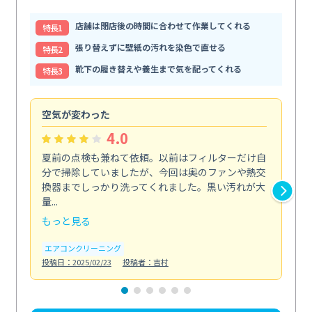
店舗は閉店後の時間に合わせて作業してくれる
特⻑1
張り替えずに壁紙の汚れを染色で直せる
特⻑2
靴下の履き替えや養生まで気を配ってくれる
特⻑3
空気が変わった
浴
4.0
夏前の点検も兼ねて依頼。以前はフィルターだけ自
掃
分で掃除していましたが、今回は奥のファンや熱交
た
換器までしっかり洗ってくれました。黒い汚れが大
キ
量...
安...
もっと見る
も
エアコンクリーニング
お
投稿日：2025/02/23
投稿者：吉村
投稿日