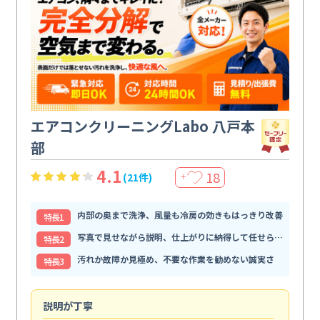
エアコンクリーニングLabo 八戸本
部
4.1
18
(21件)
＋
内部の奥まで洗浄、風量も冷房の効きもはっきり改善
特⻑1
写真で見せながら説明、仕上がりに納得して任せられる
特⻑2
汚れか故障か見極め、不要な作業を勧めない誠実さ
特⻑3
説明が丁寧
専