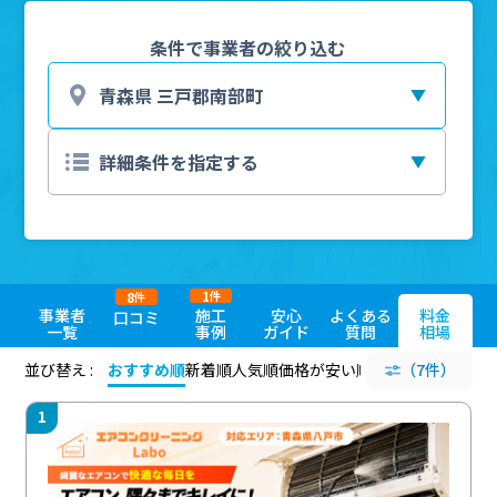
条件で事業者の絞り込む
1
8
件
件
事業者
施工
安心
よくある
料金
口コミ
一覧
事例
ガイド
質問
相場
並び替え :
おすすめ順
新着順
人気順
価格が安い順
評価が高い順
（7件）
評価
1