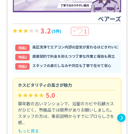
ベアーズ
3.2
1
(5件)
＋
高圧洗浄でエアコン内部の空気が変わるほどきれいに
特⻑1
直接契約で料金を抑えつつ丁寧な作業と報告も両立
特⻑2
スタッフの身だしなみや対応も丁寧で任せて安心
特⻑3
ホスピタリティの高さが魅力
法
5.0
築年数の古いマンションで、浴室のカビや石鹸カス
会
がひどく、市販品では限界がありお願いしました。
し
スタッフの方は、事前説明からすでにプロらしさを
あ
感...
い...
もっと見る
も