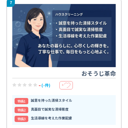
7
おそうじ革命
-
(-件)
＋
誠意を持った清掃スタイル
特⻑1
真面目で誠実な清掃態度
特⻑2
生活導線を考えた作業配慮
特⻑3