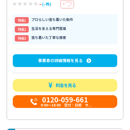
-
(-件)
＋
プロらしい落ち着いた動作
特⻑1
生活を支える専門意識
特⻑2
落ち着いた丁寧な接客
特⻑3
事業者の詳細情報を見る
料金を見る
0120-059-661
9:00〜18:00 受付：日祝 サ...