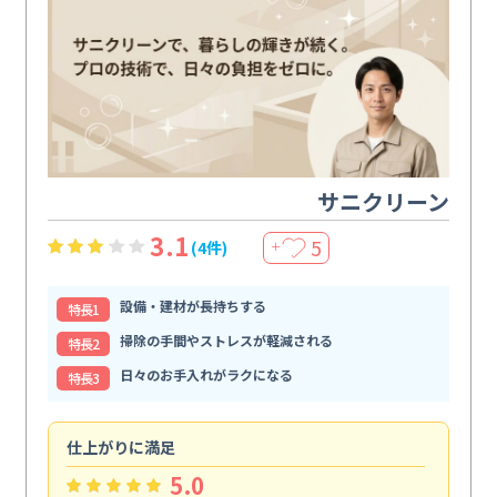
サニクリーン
3.1
5
(4件)
＋
設備・建材が長持ちする
特⻑1
掃除の手間やストレスが軽減される
特⻑2
日々のお手入れがラクになる
特⻑3
仕上がりに満足
親
5.0