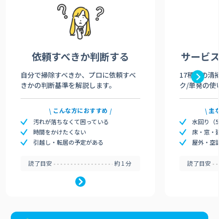
依頼すべきか
判断する
サービ
自分で掃除すべきか、プロに依頼すべ
17種類の清
きかの判断基準を解説します。
ク/単発の使
こんな方におすすめ
主
汚れが落ちなくて困っている
水回り（
時間をかけたくない
床・窓・
引越し・転居の予定がある
屋外・空
読了目安
約1分
読了目安