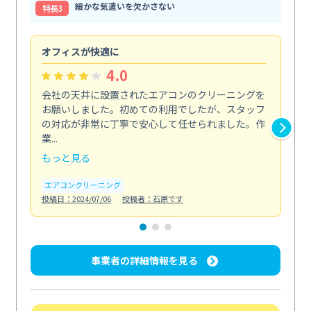
細かな気遣いを欠かさない
特⻑3
オフィスが快適に
納
4.0
会社の天井に設置されたエアコンのクリーニングを
浴
お願いしました。初めての利用でしたが、スタッフ
終
の対応が非常に丁寧で安心して任せられました。作
き
業...
し...
もっと見る
も
エアコンクリーニング
お
投稿日：2024/07/06
投稿者：石原です
投稿日
事業者の詳細情報を見る