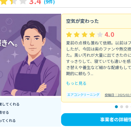
3.4
(9件)
空気が変わった
4.0
夏前の点検も兼ねて依頼。以前は
したが、今回は奥のファンや熱交
た。黒い汚れが大量に出てきたの
すっきりして、寝ていても違いを感
き替えや養生など細かな配慮もし
期的に頼もう...
もっと見る
エアコンクリーニング
投稿日：2025/02/
業してくれる
直せる
事業者の詳細
ってくれる