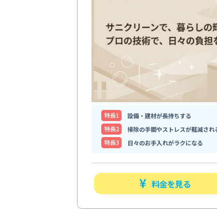
特⻑1
設備・建材が長持ちする
特⻑2
掃除の手間やストレスが軽減され
特⻑3
日々のお手入れがラクになる
料金を見る