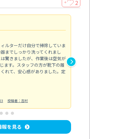
2
＋
浴室が明るく
5.0
フィルターだけ自分で掃除していま
掃除しても取れなかったカビや
換器までしっかり洗ってくれまし
がプロ。浴室が明るく感じるほ
には驚きましたが、作業後は空気が
の説明も丁寧で安心できました
じます。スタッフの方が靴下の履
と気分も全然違います。
てくれて、安心感がありました。定
お風呂清掃
投稿日：2025/02/12
投
23
投稿者：吉村
情報を見る