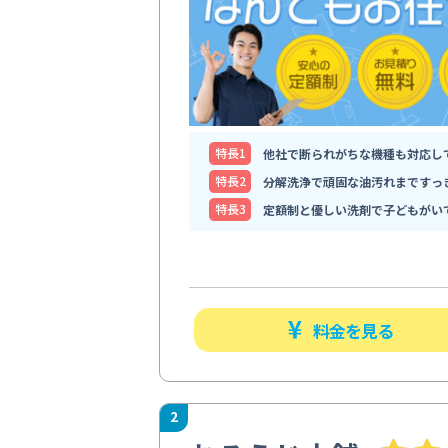
特⻑1
他社で断られがちな機種も対応し
特⻑2
分解洗浄で頑固な油汚れまですっ
特⻑3
定額制と優しい洗剤で子どもがい
料金を見る
2