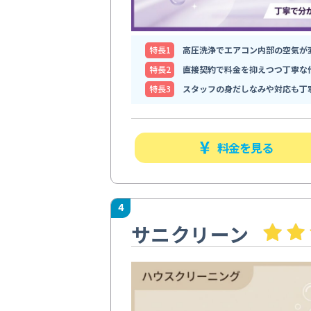
特⻑1
高圧洗浄でエアコン内部の空気が
特⻑2
直接契約で料金を抑えつつ丁寧な
特⻑3
スタッフの身だしなみや対応も丁
料金を見る
4
サニクリーン