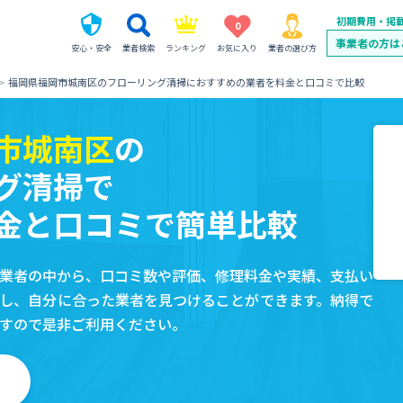
初期費用・掲
0
事業者の方は
安心・安全
業者検索
ランキング
お気に入り
業者の選び方
福岡県福岡市城南区のフローリング清掃におすすめの業者を料金と口コミで比較
市城南区
の
グ清掃で
金と口コミで簡単比較
業者の中から、口コミ数や評価、修理料金や実績、支払い
し、自分に合った業者を見つけることができます。納得で
すので是非ご利用ください。