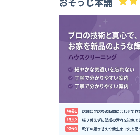
おそうじ本舗
特⻑1
店舗は閉店後の時間に合わせて作
特⻑2
張り替えずに壁紙の汚れを染色で
特⻑3
靴下の履き替えや養生まで気を配