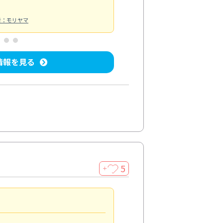
者：モリヤマ
情報を見る
5
＋
親切で丁寧な作業
5.0