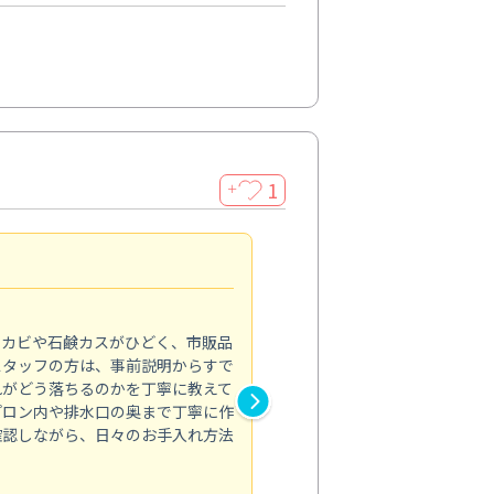
1
＋
法人利用
5.0
のカビや石鹸カスがひどく、市販品
会社のトイレと洗面台清掃をス
スタッフの方は、事前説明からすで
てはオフィス対応が雑なところ
れがどう落ちるのかを丁寧に教えて
なみから言葉遣い、作業マナー
プロン内や排水口の奥まで丁寧に作
心して任せられました。
確認しながら、日々のお手入れ方法
トイレ清掃
投稿日：2024/09/09
投