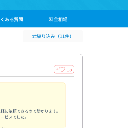
よくある
質問
料金
相場
絞り込み
（11件）
15
＋
また利用します
5.0
気軽に依頼できるので助かります。
定期清掃の一環で、今回は洗面
サービスでした。
カビや水垢が気になっていたの