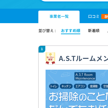
事業者
一覧
口コミ
8
並び替え :
おすすめ順
新着順
1
A.S.Tルーム