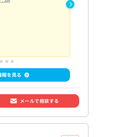
：Jun
応してくれたため、ピカピカの
スタッフの対応も穏やかで、不
距離による追加費用も発生せず
た。
水回り清掃
投稿日：2026/06/27
投
情報を見る
メールで相談する