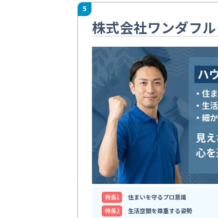
5
株式会社ワンダフル
特⻑1
住まいを守るプロ意識
特⻑2
生活空間を尊重する姿勢