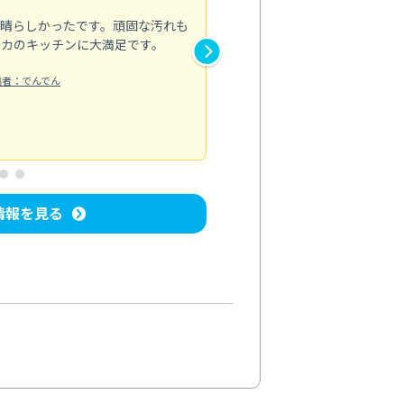
素晴らしかったです。頑固な汚れも
スタッフの方は非常に親切で、
ピカのキッチンに大満足です。
き安心感がありました。エアコ
り快適に感じています。丁寧な
稿者：でんでん
エアコンクリーニング
投稿日：2024/
情報を見る