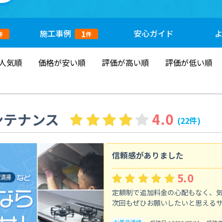
施工
事例
安心
ガイド
1
件
件
人気順
価格が安い順
評価が高い順
評価が低い順
メンテナンス
4.0
(22件)
信頼感がありました
5.0
定額制で追加料金の心配もなく、
次回もぜひお願いしたいと思える