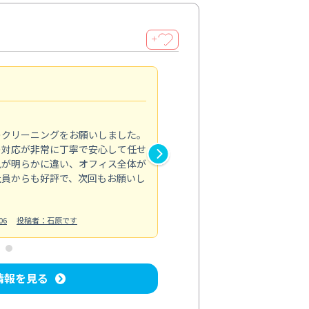
＋
納得のサービス
5.0
のクリーニングをお願いしました。
浴室の清掃を依頼しました。ス
の対応が非常に丁寧で安心して任せ
もスムーズに進行。頑固な汚れ
風が明らかに違い、オフィス全体が
生まれ変わりました。料金も納
社員からも好評で、次回もお願いし
ています。
お風呂清掃
投稿日：2024/06/18
投
06
投稿者：石原です
情報を見る