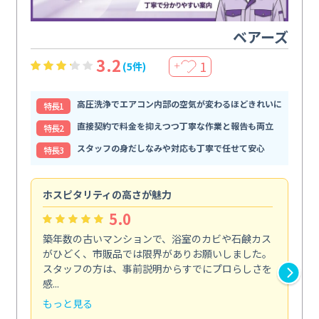
ベアーズ
3.2
1
(5件)
＋
高圧洗浄でエアコン内部の空気が変わるほどきれいに
特⻑1
直接契約で料金を抑えつつ丁寧な作業と報告も両立
特⻑2
スタッフの身だしなみや対応も丁寧で任せて安心
特⻑3
ホスピタリティの高さが魅力
法
5.0
築年数の古いマンションで、浴室のカビや石鹸カス
会
がひどく、市販品では限界がありお願いしました。
し
スタッフの方は、事前説明からすでにプロらしさを
あ
感...
い...
もっと見る
も