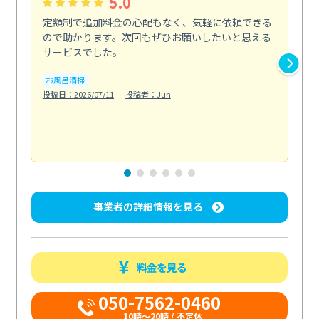
5.0
定額制で追加料金の心配もなく、気軽に依頼できる
定
ので助かります。次回もぜひお願いしたいと思える
し
サービスでした。
カ
お風呂清掃
りま
投稿日：2026/07/11
投稿者：Jun
も
水
投稿日
事業者の詳細情報を見る
料金を見る
050-7562-0460
10時～20時 / 不定休