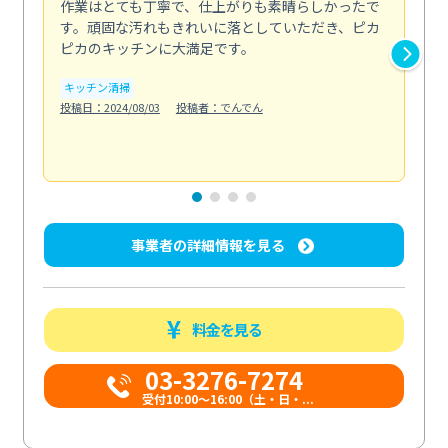
作業はとても丁寧で、仕上がりも素晴らしかったで
ス
す。頑固な汚れもきれいに落としていただき、ピカ
説
ピカのキッチンに大満足です。
の
い...
キッチン清掃
も
投稿日：2024/08/03
投稿者：でんでん
エ
投稿日
事業者の詳細情報を見る
料金を見る
03-3276-7274
受付10:00〜16:00（土・日・...