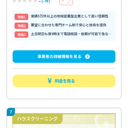
-
(-件)
＋
実績5万件以上の地域密着型企業として高い信頼性
特⻑1
要望に合わせた専門チーム制で安心と技術を提供
特⻑2
土日祝日も夜8時まで電話相談・依頼が可能で急な依頼にも柔軟に
特⻑3
事業者の詳細情報を見る
料金を見る
7