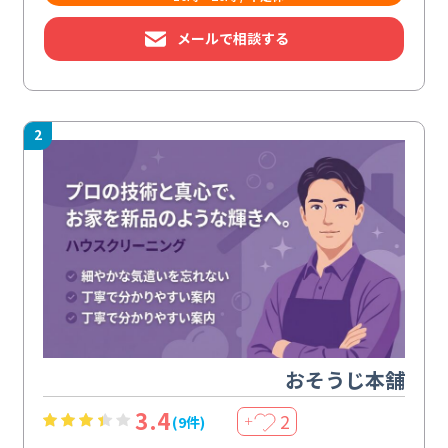
メールで相談する
2
おそうじ本舗
3.4
2
(9件)
＋