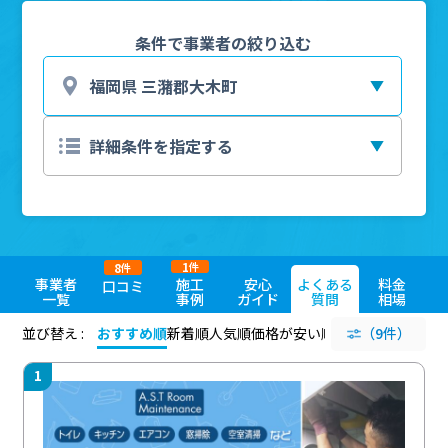
条件で事業者の絞り込む
1
8
件
件
事業者
施工
安心
よくある
料金
口コミ
一覧
事例
ガイド
質問
相場
並び替え :
おすすめ順
新着順
人気順
価格が安い順
評価が高い順
（9件）
評価
1