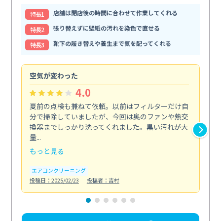
店舗は閉店後の時間に合わせて作業してくれる
特⻑1
張り替えずに壁紙の汚れを染色で直せる
特⻑2
靴下の履き替えや養生まで気を配ってくれる
特⻑3
空気が変わった
浴
4.0
夏前の点検も兼ねて依頼。以前はフィルターだけ自
掃
分で掃除していましたが、今回は奥のファンや熱交
た
換器までしっかり洗ってくれました。黒い汚れが大
キ
量...
安...
もっと見る
も
エアコンクリーニング
お
投稿日：2025/02/23
投稿者：吉村
投稿日