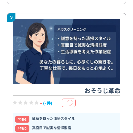
9
おそうじ革命
-
(-件)
＋
誠意を持った清掃スタイル
特⻑1
真面目で誠実な清掃態度
特⻑2