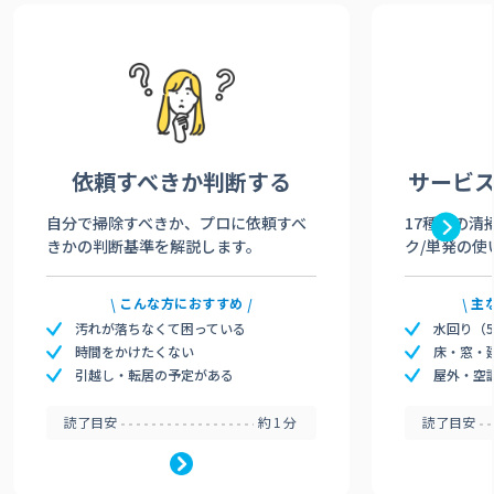
依頼すべきか
判断する
サービ
自分で掃除すべきか、プロに依頼すべ
17種類の清
きかの判断基準を解説します。
ク/単発の使
こんな方におすすめ
主
汚れが落ちなくて困っている
水回り（
時間をかけたくない
床・窓・
引越し・転居の予定がある
屋外・空
読了目安
約1分
読了目安