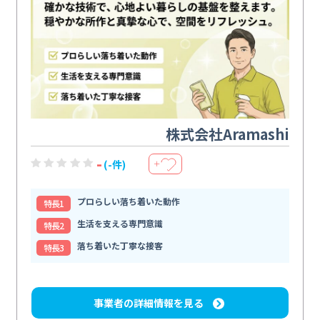
株式会社Aramashi
-
(-件)
＋
プロらしい落ち着いた動作
特⻑1
生活を支える専門意識
特⻑2
落ち着いた丁寧な接客
特⻑3
事業者の詳細情報を見る