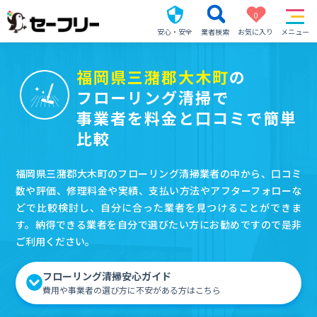
0
安心・安全
業者検索
お気に入り
メニュー
福岡県三潴郡大木町
の
フローリング清掃で
事業者を料金と口コミで簡単
比較
福岡県三潴郡大木町のフローリング清掃業者の中から、口コミ
数や評価、修理料金や実績、支払い方法やアフターフォローな
どで比較検討し、自分に合った業者を見つけることができま
す。納得できる業者を自分で選びたい方にお勧めですので是非
ご利用ください。
フローリング清掃安心ガイド
費用や事業者の選び方に不安がある方はこちら