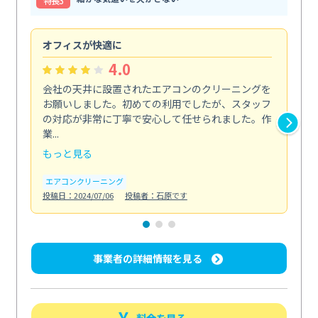
特⻑3
オフィスが快適に
納
4.0
会社の天井に設置されたエアコンのクリーニングを
浴
お願いしました。初めての利用でしたが、スタッフ
終
の対応が非常に丁寧で安心して任せられました。作
き
業...
し...
もっと見る
も
エアコンクリーニング
お
投稿日：2024/07/06
投稿者：石原です
投稿日
事業者の詳細情報を見る