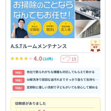
A.S.Tルームメンテナンス
4.0
15
(22件)
＋
他社で断られがちな機種も対応してもらえて助かる
特⻑1
分解洗浄で頑固な油汚れまですっきり落ちて気持ちいい
特⻑2
定額制と優しい洗剤で子どもがいても安心して頼める
特⻑3
信頼感がありました
ま