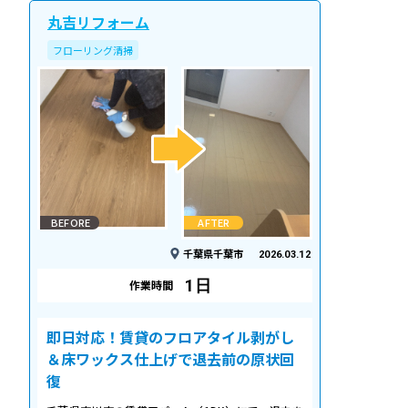
丸吉リフォーム
フローリング清掃
BEFORE
AFTER
千葉県千葉市
2026.03.12
1日
作業時間
即日対応！賃貸のフロアタイル剥がし
＆床ワックス仕上げで退去前の原状回
復