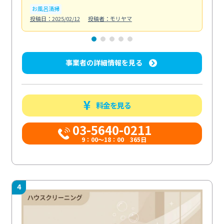
お風呂清掃
ト
投稿日：2025/02/12
投稿者：モリヤマ
投稿日
事業者の詳細情報を見る
料金を見る
03-5640-0211
9：00～18：00 365日
4