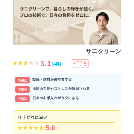
サニクリーン
3.1
5
(4件)
＋
設備・建材が長持ちする
特⻑1
掃除の手間やストレスが軽減される
特⻑2
日々のお手入れがラクになる
特⻑3
仕上がりに満足
親
5.0