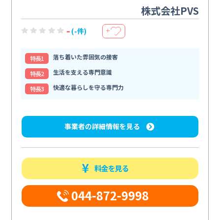
株式会社PVS
-
(-件)
＋
落ち着いた雰囲気の接客
特⻑1
生活を支える専門意識
特⻑2
快適な暮らしを守る専門力
特⻑3
事業者の詳細情報を見る
料金を見る
044-872-9998