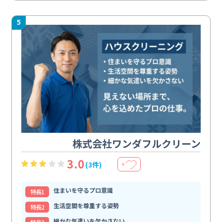
5
株式会社ワンダフルクリーン
3.0
(3件)
＋
住まいを守るプロ意識
特⻑1
生活空間を尊重する姿勢
特⻑2
細かな気遣いを欠かさない