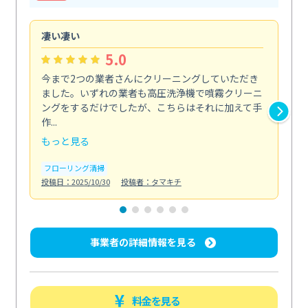
凄い凄い
初
5.0
今まで2つの業者さんにクリーニングしていただき
ハ
ました。いずれの業者も高圧洗浄機で噴霧クリーニ
の
ングをするだけでしたが、こちらはそれに加えて手
し
作...
ラ...
もっと見る
も
フローリング清掃
屋
投稿日：2025/10/30
投稿者：タマキチ
投稿日
事業者の詳細情報を見る
料金を見る