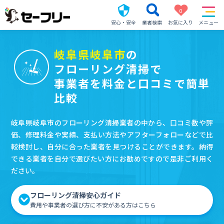
0
安心・安全
業者検索
お気に入り
メニュー
岐阜県岐阜市
の
フローリング清掃で
事業者を料金と口コミで簡単
比較
岐阜県岐阜市のフローリング清掃業者の中から、口コミ数や評
価、修理料金や実績、支払い方法やアフターフォローなどで比
較検討し、自分に合った業者を見つけることができます。納得
できる業者を自分で選びたい方にお勧めですので是非ご利用く
ださい。
フローリング清掃安心ガイド
費用や事業者の選び方に不安がある方はこちら