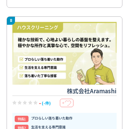
8
株式会社Aramashi
-
(-件)
＋
プロらしい落ち着いた動作
特⻑1
生活を支える専門意識
特⻑2