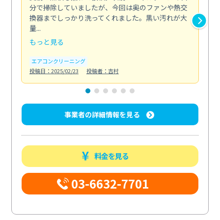
分で掃除していましたが、今回は奥のファンや熱交
た
換器までしっかり洗ってくれました。黒い汚れが大
キ
量...
安...
もっと見る
も
エアコンクリーニング
お
投稿日：2025/02/23
投稿者：吉村
投稿日
事業者の詳細情報を見る
料金を見る
03-6632-7701