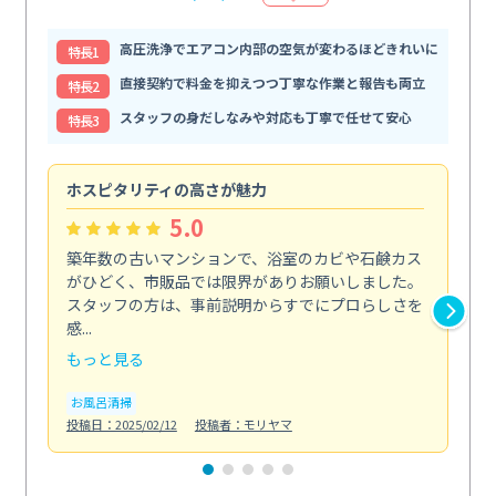
高圧洗浄でエアコン内部の空気が変わるほどきれいに
特⻑1
直接契約で料金を抑えつつ丁寧な作業と報告も両立
特⻑2
スタッフの身だしなみや対応も丁寧で任せて安心
特⻑3
ホスピタリティの高さが魅力
法
5.0
築年数の古いマンションで、浴室のカビや石鹸カス
会
がひどく、市販品では限界がありお願いしました。
し
スタッフの方は、事前説明からすでにプロらしさを
あ
感...
い...
もっと見る
も
お風呂清掃
ト
投稿日：2025/02/12
投稿者：モリヤマ
投稿日