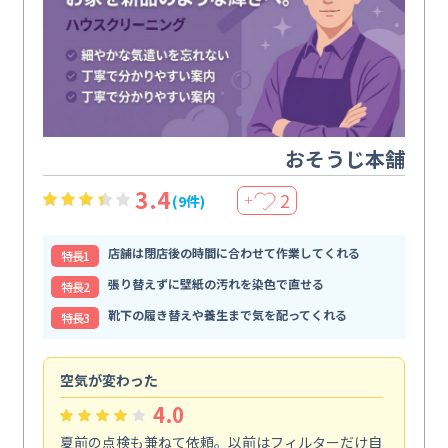
おそうじ本舗
3.4
2
(9件)
＋
店舗は閉店後の時間に合わせて作業してくれる
特⻑1
張り替えずに壁紙の汚れを染色で直せる
特⻑2
靴下の履き替えや養生まで気を配ってくれる
特⻑3
空気が変わった
浴
4.0
夏前の点検も兼ねて依頼。以前はフィルターだけ自
掃