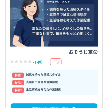
おそうじ革命
-
(-件)
＋
誠意を持った清掃スタイル
特⻑1
真面目で誠実な清掃態度
特⻑2
生活導線を考えた作業配慮
特⻑3