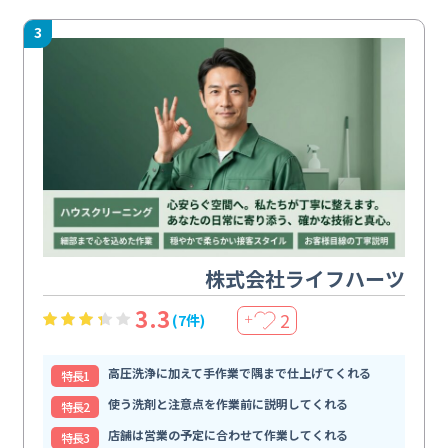
3
株式会社ライフハーツ
3.3
2
(7件)
＋
高圧洗浄に加えて手作業で隅まで仕上げてくれる
特⻑1
使う洗剤と注意点を作業前に説明してくれる
特⻑2
店舗は営業の予定に合わせて作業してくれる
特⻑3