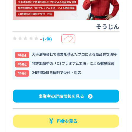
そうじん
-
(-件)
＋
大手清掃会社で修業を積んだプロによる高品質な清掃
特⻑1
特許出願中の「O3プレミアム工法」による徹底除菌
特⻑2
24時間365日体制で受付・対応
特⻑3
事業者の詳細情報を見る
料金を見る