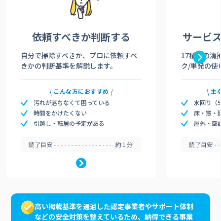
依頼すべきか
判断する
サービ
自分で掃除すべきか、プロに依頼すべ
17種類の清
きかの判断基準を解説します。
ク/単発の使
こんな方におすすめ
主
汚れが落ちなくて困っている
水回り（
時間をかけたくない
床・窓・
引越し・転居の予定がある
屋外・空
読了目安
約1分
読了目安
高い掲載基準を通過した認定事業者やサポート体制
などの安全対策を整えているため、納得できる事業