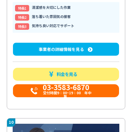
清潔感を大切にした作業
特⻑1
落ち着いた雰囲気の接客
特⻑2
気持ち良い対応でサポート
特⻑3
事業者の詳細情報を見る
料金を見る
03-3583-6870
受付時間9：00~19：00 年中
無...
10