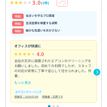
3.0
(3件)
＋
住まいを守るプロ意識
特⻑1
生活空間を尊重する姿勢
特⻑2
細かな気遣いを欠かさない
特⻑3
オフィスが快適に
納
4.0
会社の天井に設置されたエアコンのクリーニングを
浴
お願いしました。初めての利用でしたが、スタッフ
終
の対応が非常に丁寧で安心して任せられました。作
き
業...
し...
もっと見る
も
エアコンクリーニング
お
投稿日：2024/07/06
投稿者：石原です
投稿日