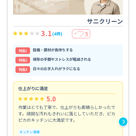
サニクリーン
3.1
5
(4件)
＋
設備・建材が長持ちする
特⻑1
掃除の手間やストレスが軽減される
特⻑2
日々のお手入れがラクになる
特⻑3
仕上がりに満足
親
5.0
作業はとても丁寧で、仕上がりも素晴らしかったで
ス
す。頑固な汚れもきれいに落としていただき、ピカ
説
ピカのキッチンに大満足です。
の
い...
キッチン清掃
も