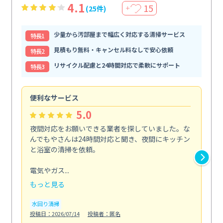
4.1
15
(25件)
＋
少量から汚部屋まで幅広く対応する清掃サービス
特⻑1
見積もり無料・キャンセル料なしで安心依頼
特⻑2
リサイクル配慮と24時間対応で柔軟にサポート
特⻑3
便利なサービス
頼
5.0
夜間対応をお願いできる業者を探していました。な
ペ
んでもやさんは24時間対応と聞き、夜間にキッチン
感
と浴室の清掃を依頼。
簡
ど...
電気やガス...
も
もっと見る
エ
投稿日
水回り清掃
投稿日：2026/07/14
投稿者：匿名