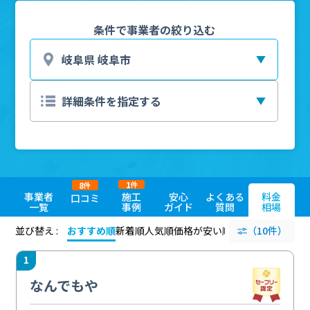
条件で事業者の絞り込む
1
8
件
件
事業者
施工
安心
よくある
料金
口コミ
一覧
事例
ガイド
質問
相場
並び替え :
おすすめ順
新着順
人気順
価格が安い順
評価が高い順
（10件）
評価
1
なんでもや