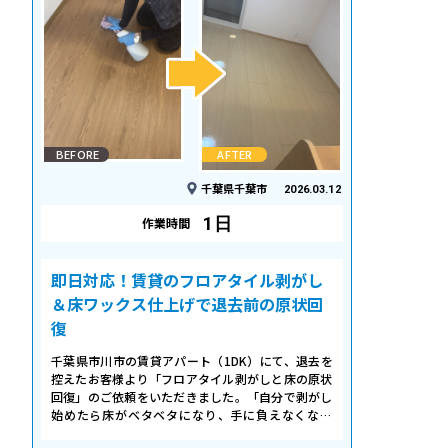
BEFORE
AFTER
千葉県千葉市
2026.03.12
1日
作業時間
即日対応！賃貸のフロアタイル剥がし
＆床ワックス仕上げで退去前の原状回
復
千葉県市川市の賃貸アパート（1DK）にて、退去を
控えたお客様より「フロアタイル剥がしと床の原状
回復」のご依頼をいただきました。「自分で剥がし
始めたら床がベタベタになり、手に負えなくなっ
た」「退去期限が迫っていて時間がない…