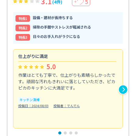
3.1
5
(4件)
＋
設備・建材が長持ちする
特⻑1
掃除の手間やストレスが軽減される
特⻑2
日々のお手入れがラクになる
特⻑3
仕上がりに満足
親
5.0
作業はとても丁寧で、仕上がりも素晴らしかったで
ス
す。頑固な汚れもきれいに落としていただき、ピカ
説
ピカのキッチンに大満足です。
の
い...
キッチン清掃
も
投稿日：2024/08/03
投稿者：でんでん
エ
投稿日