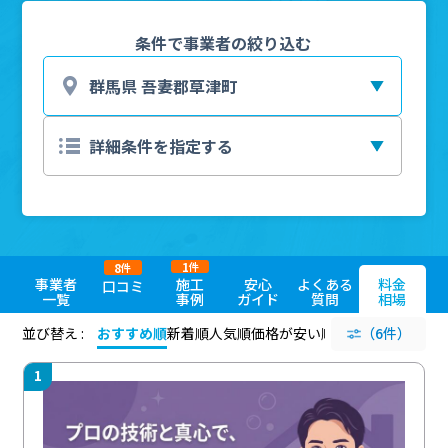
条件で事業者の絞り込む
1
8
件
件
事業者
施工
安心
よくある
料金
口コミ
一覧
事例
ガイド
質問
相場
並び替え :
おすすめ順
新着順
人気順
価格が安い順
評価が高い順
（6件）
評価
1