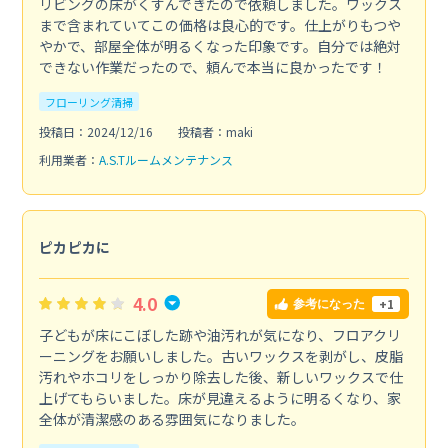
リビングの床がくすんできたので依頼しました。ワックス
まで含まれていてこの価格は良心的です。仕上がりもつや
やかで、部屋全体が明るくなった印象です。自分では絶対
できない作業だったので、頼んで本当に良かったです！
フローリング清掃
投稿日：2024/12/16
投稿者：maki
利用業者：
A.S.Tルームメンテナンス
ピカピカに
4.0
+1
参考になった
子どもが床にこぼした跡や油汚れが気になり、フロアクリ
ーニングをお願いしました。古いワックスを剥がし、皮脂
汚れやホコリをしっかり除去した後、新しいワックスで仕
上げてもらいました。床が見違えるように明るくなり、家
全体が清潔感のある雰囲気になりました。