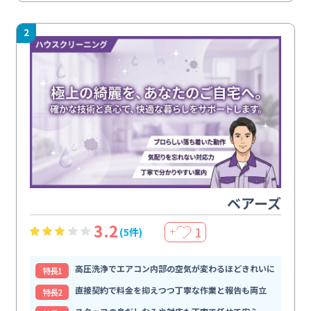
2
ベアーズ
3.2
1
(5件)
＋
高圧洗浄でエアコン内部の空気が変わるほどきれいに
特⻑1
直接契約で料金を抑えつつ丁寧な作業と報告も両立
特⻑2