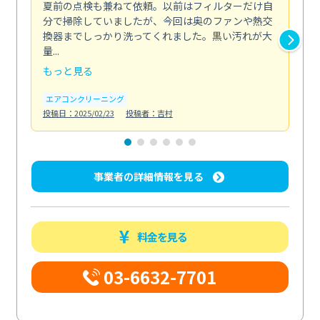
夏前の点検も兼ねて依頼。以前はフィルターだけ自
掃
分で掃除していましたが、今回は奥のファンや熱交
た
換器までしっかり洗ってくれました。黒い汚れが大
キ
量...
安...
もっと見る
も
エアコンクリーニング
お
投稿日：2025/02/23
投稿者：吉村
投稿日
事業者の詳細情報を見る
料金を見る
03-6632-7701