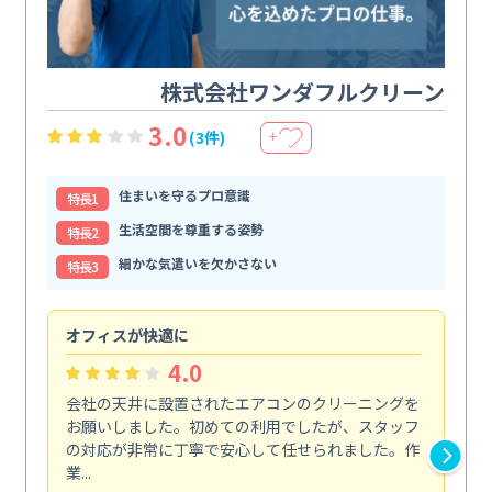
株式会社ワンダフルクリーン
3.0
(3件)
＋
住まいを守るプロ意識
特⻑1
生活空間を尊重する姿勢
特⻑2
細かな気遣いを欠かさない
特⻑3
オフィスが快適に
納
4.0
会社の天井に設置されたエアコンのクリーニングを
浴
お願いしました。初めての利用でしたが、スタッフ
終
の対応が非常に丁寧で安心して任せられました。作
き
業...
し...