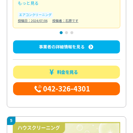
もっと見る
も
エアコンクリーニング
お
投稿日：2024/07/06
投稿者：石原です
投稿日
事業者の詳細情報を見る
料金を見る
042-326-4301
5