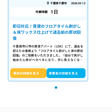
千葉県千葉市
2026.03.12
1日
作業時間
即日対応！賃貸のフロアタイル剥がし
＆床ワックス仕上げで退去前の原状回
復
千葉県市川市の賃貸アパート（1DK）にて、退去を
控えたお客様より「フロアタイル剥がしと床の原状
回復」のご依頼をいただきました。「自分で剥がし
始めたら床がベタベタになり、手に負えなくなっ
た」「退去期限が迫っていて時間がない…
事例の詳細を見る
事業者の詳細を見る