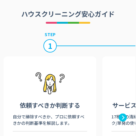
ハウスクリーニング安心ガイド
STEP
1
依頼すべきか
判断する
サービ
自分で掃除すべきか、プロに依頼すべ
17種類の清
きかの判断基準を解説します。
ク/単発の使