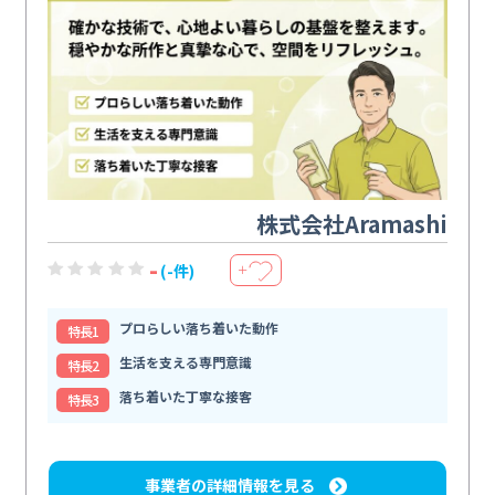
株式会社Aramashi
-
(-件)
＋
プロらしい落ち着いた動作
特⻑1
生活を支える専門意識
特⻑2
落ち着いた丁寧な接客
特⻑3
事業者の詳細情報を見る