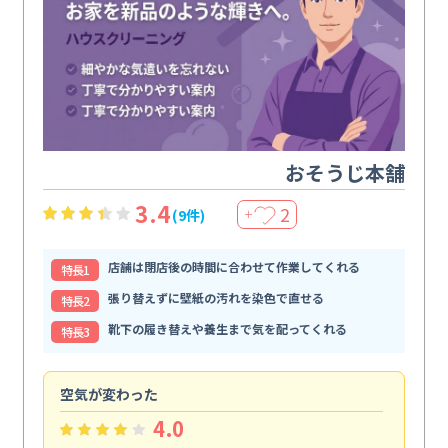
おそうじ本舗
3.4
2
(9件)
＋
店舗は閉店後の時間に合わせて作業してくれる
特⻑1
張り替えずに壁紙の汚れを染色で直せる
特⻑2
靴下の履き替えや養生まで気を配ってくれる
特⻑3
空気が変わった
浴
4.0