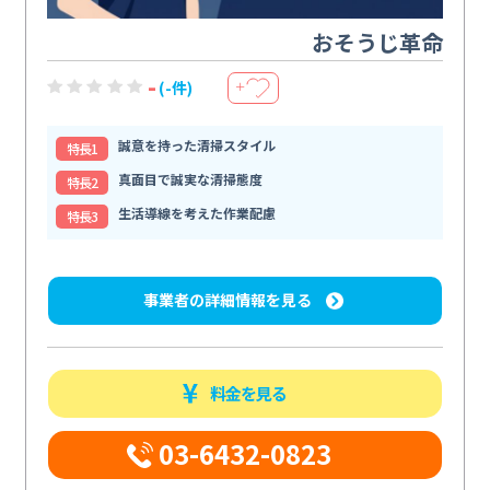
おそうじ革命
-
(-件)
＋
誠意を持った清掃スタイル
特⻑1
真面目で誠実な清掃態度
特⻑2
生活導線を考えた作業配慮
特⻑3
事業者の詳細情報を見る
料金を見る
03-6432-0823