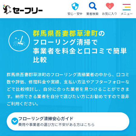
0
安心・安全
業者検索
お気に入り
メニュー
群馬県吾妻郡草津町
の
フローリング清掃で
事業者を料金と口コミで簡単
比較
群馬県吾妻郡草津町のフローリング清掃業者の中から、口コミ
数や評価、修理料金や実績、支払い方法やアフターフォローな
どで比較検討し、自分に合った業者を見つけることができま
す。納得できる業者を自分で選びたい方にお勧めですので是非
ご利用ください。
フローリング清掃安心ガイド
費用や事業者の選び方に不安がある方はこちら