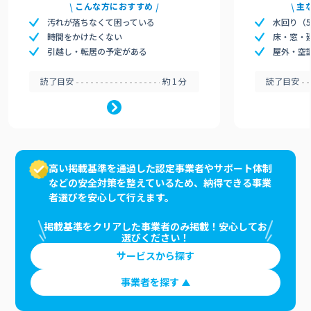
こんな方におすすめ
主
汚れが落ちなくて困っている
水回り（
時間をかけたくない
床・窓・
引越し・転居の予定がある
屋外・空
読了目安
約1分
読了目安
高い掲載基準を通過した認定事業者やサポート体制
などの安全対策を整えているため、納得できる事業
者選びを安心して行えます。
掲載基準をクリアした事業者のみ掲載！安心してお
選びください！
サービスから探す
事業者を探す