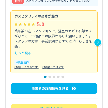
スタッフの身だしなみや対応も丁寧で任せて安心
特⻑3
ホスピタリティの高さが魅力
法
5.0
築年数の古いマンションで、浴室のカビや石鹸カス
会
がひどく、市販品では限界がありお願いしました。
し
スタッフの方は、事前説明からすでにプロらしさを
あ
感...
い...
もっと見る
も
お風呂清掃
ト
投稿日：2025/02/12
投稿者：モリヤマ
投稿日
事業者の詳細情報を見る