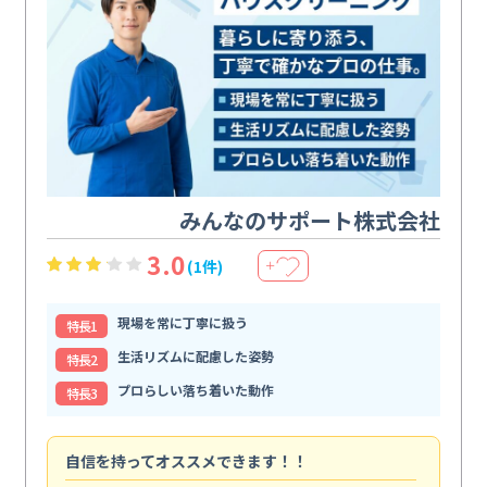
みんなのサポート株式会社
3.0
(1件)
＋
現場を常に丁寧に扱う
特⻑1
生活リズムに配慮した姿勢
特⻑2
プロらしい落ち着いた動作
特⻑3
自信を持ってオススメできます！！