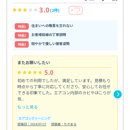
3.0
(2件)
＋
住まいへの敬意を忘れない
特⻑1
お客様目線の丁寧説明
特⻑2
穏やかで優しい接客姿勢
特⻑3
またお願いしたい
仕
5.0
初めての利用でしたが、満足しています。見積もり
エ
時点から丁寧に対応してくださり、安心してお任せ
ー
できる印象でした。エアコン内部のカビやほこりが
で
気...
エ
もっと見る
投稿日
エアコンクリーニング
投稿日：2024/07/17
投稿者：ちかまる