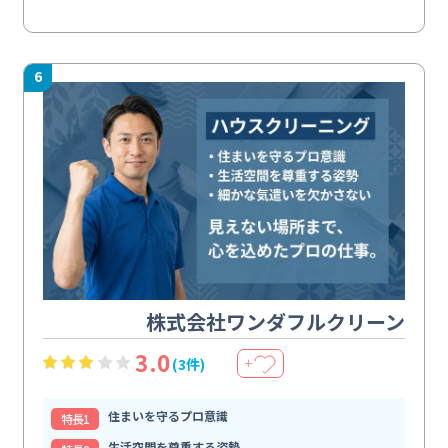
6
株式会社ワンダフルクリーン
3.0
(3件)
＋
住まいを守るプロ意識
特⻑1
生活空間を尊重する姿勢