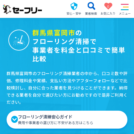
0
安心・安全
業者検索
お気に入り
メニュー
群馬県富岡市
の
フローリング清掃で
事業者を料金と口コミで簡単
比較
群馬県富岡市のフローリング清掃業者の中から、口コミ数や評
価、修理料金や実績、支払い方法やアフターフォローなどで比
較検討し、自分に合った業者を見つけることができます。納得
できる業者を自分で選びたい方にお勧めですので是非ご利用く
ださい。
フローリング清掃安心ガイド
費用や事業者の選び方に不安がある方はこちら