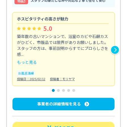
スタッフの身だしなみや対応も丁寧で任せて安心
特⻑3
ホスピタリティの高さが魅力
法
5.0
築年数の古いマンションで、浴室のカビや石鹸カス
会
がひどく、市販品では限界がありお願いしました。
し
スタッフの方は、事前説明からすでにプロらしさを
あ
感...
い...
もっと見る
も
お風呂清掃
ト
投稿日：2025/02/12
投稿者：モリヤマ
投稿日
事業者の詳細情報を見る