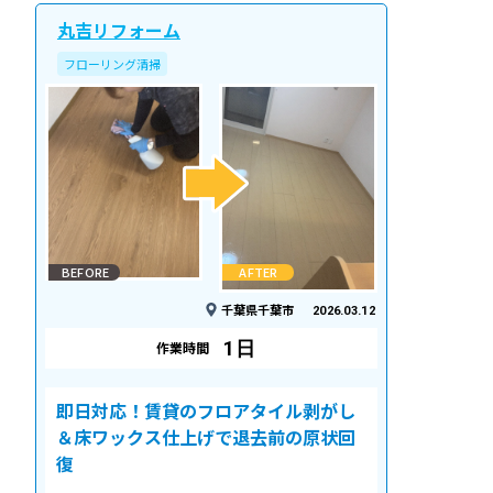
丸吉リフォーム
フローリング清掃
BEFORE
AFTER
千葉県千葉市
2026.03.12
1日
作業時間
即日対応！賃貸のフロアタイル剥がし
＆床ワックス仕上げで退去前の原状回
復