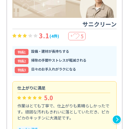
サニクリーン
3.1
5
(4件)
＋
設備・建材が長持ちする
特⻑1
掃除の手間やストレスが軽減される
特⻑2
日々のお手入れがラクになる
特⻑3
仕上がりに満足
親
5.0
作業はとても丁寧で、仕上がりも素晴らしかったで
ス
す。頑固な汚れもきれいに落としていただき、ピカ
説
ピカのキッチンに大満足です。
の
い...
キッチン清掃