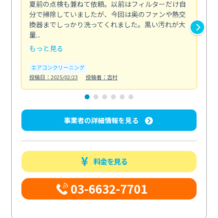
夏前の点検も兼ねて依頼。以前はフィルターだけ自
掃
分で掃除していましたが、今回は奥のファンや熱交
た
換器までしっかり洗ってくれました。黒い汚れが大
キ
量...
安...
もっと見る
も
エアコンクリーニング
お
投稿日：2025/02/23
投稿者：吉村
投稿日
事業者の詳細情報を見る
料金を見る
03-6632-7701