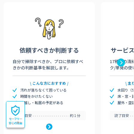
依頼すべきか
判断する
サービ
自分で掃除すべきか、プロに依頼すべ
17種類の清
きかの判断基準を解説します。
ク/単発の使
こんな方におすすめ
主
汚れが落ちなくて困っている
水回り（
時間をかけたくない
床・窓・
引越し・転居の予定がある
屋外・空
読了目安
約1分
読了目安
セーフリー
安心の理由