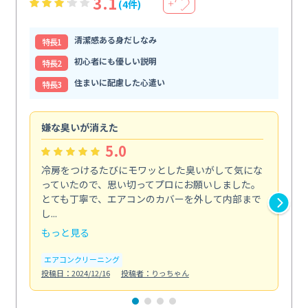
3.1
(4件)
＋
清潔感ある身だしなみ
特⻑1
初心者にも優しい説明
特⻑2
住まいに配慮した心遣い
特⻑3
嫌な臭いが消えた
頼
5.0
冷房をつけるたびにモワッとした臭いがして気にな
毎
っていたので、思い切ってプロにお願いしました。
し
とても丁寧で、エアコンのカバーを外して内部まで
口
し...
な...
もっと見る
も
エアコンクリーニング
水
投稿日：2024/12/16
投稿者：りっちゃん
投稿日