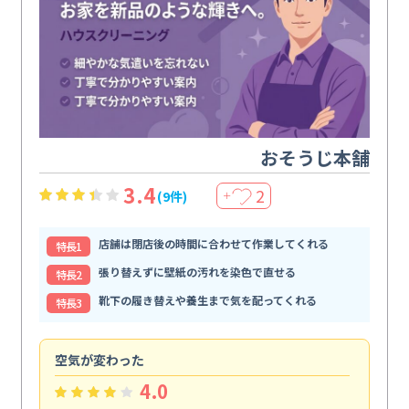
おそうじ本舗
3.4
2
(9件)
＋
店舗は閉店後の時間に合わせて作業してくれる
特⻑1
張り替えずに壁紙の汚れを染色で直せる
特⻑2
靴下の履き替えや養生まで気を配ってくれる
特⻑3
空気が変わった
浴
4.0