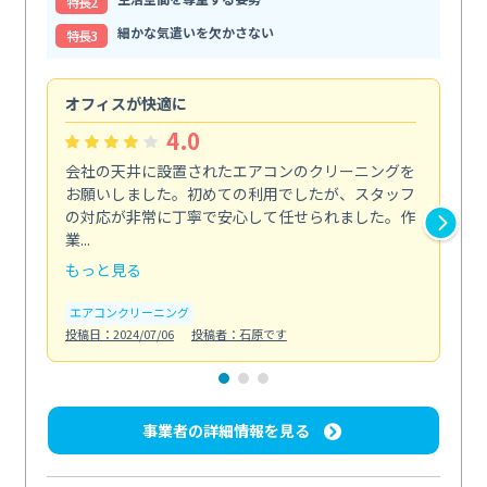
特⻑2
細かな気遣いを欠かさない
特⻑3
オフィスが快適に
納
4.0
会社の天井に設置されたエアコンのクリーニングを
浴
お願いしました。初めての利用でしたが、スタッフ
終
の対応が非常に丁寧で安心して任せられました。作
き
業...
し...
もっと見る
も
エアコンクリーニング
お
投稿日：2024/07/06
投稿者：石原です
投稿日
事業者の詳細情報を見る