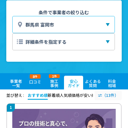
条件で事業者の絞り込む
1
8
件
件
事業者
施工
安心
よくある
料金
口コミ
一覧
事例
ガイド
質問
相場
並び替え :
おすすめ順
新着順
人気順
価格が安い順
評価が高い順
（13件）
評価
1