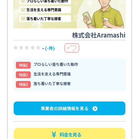
株式会社Aramashi
-
(-件)
＋
プロらしい落ち着いた動作
特⻑1
生活を支える専門意識
特⻑2
落ち着いた丁寧な接客
特⻑3
事業者の詳細情報を見る
料金を見る