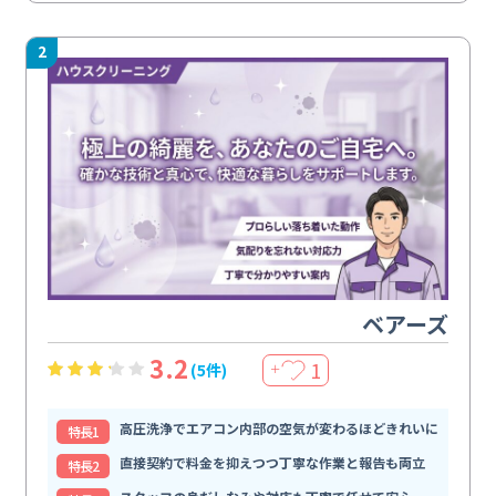
2
ベアーズ
3.2
1
(5件)
＋
高圧洗浄でエアコン内部の空気が変わるほどきれいに
特⻑1
直接契約で料金を抑えつつ丁寧な作業と報告も両立
特⻑2