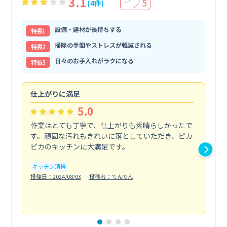
3.1
5
(4件)
＋
設備・建材が長持ちする
特⻑1
掃除の手間やストレスが軽減される
特⻑2
日々のお手入れがラクになる
特⻑3
仕上がりに満足
親
5.0
作業はとても丁寧で、仕上がりも素晴らしかったで
ス
す。頑固な汚れもきれいに落としていただき、ピカ
説
ピカのキッチンに大満足です。
の
い...
キッチン清掃
も
投稿日：2024/08/03
投稿者：でんでん
エ
投稿日