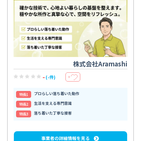
株式会社Aramashi
-
(-件)
＋
プロらしい落ち着いた動作
特⻑1
生活を支える専門意識
特⻑2
落ち着いた丁寧な接客
特⻑3
事業者の詳細情報を見る