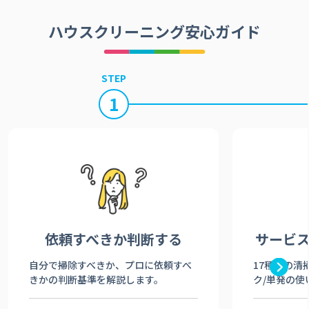
ハウスクリーニング安心ガイド
STEP
1
依頼すべきか
判断する
サービ
自分で掃除すべきか、プロに依頼すべ
17種類の清
きかの判断基準を解説します。
ク/単発の使