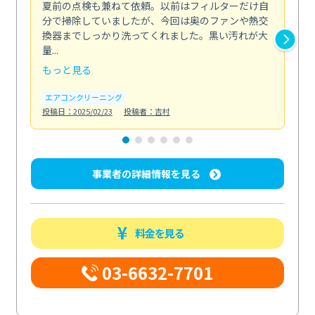
夏前の点検も兼ねて依頼。以前はフィルターだけ自
掃
分で掃除していましたが、今回は奥のファンや熱交
た
換器までしっかり洗ってくれました。黒い汚れが大
キ
量...
安...
もっと見る
も
エアコンクリーニング
お
投稿日：2025/02/23
投稿者：吉村
投稿日
事業者の詳細情報を見る
料金を見る
03-6632-7701