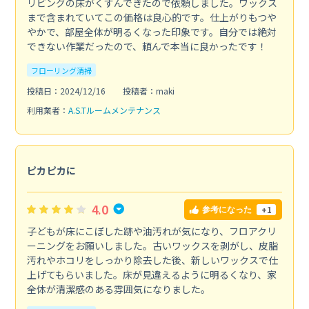
リビングの床がくすんできたので依頼しました。ワックス
まで含まれていてこの価格は良心的です。仕上がりもつや
やかで、部屋全体が明るくなった印象です。自分では絶対
できない作業だったので、頼んで本当に良かったです！
フローリング清掃
投稿日：2024/12/16
投稿者：maki
利用業者：
A.S.Tルームメンテナンス
ピカピカに
4.0
+1
参考になった
子どもが床にこぼした跡や油汚れが気になり、フロアクリ
ーニングをお願いしました。古いワックスを剥がし、皮脂
汚れやホコリをしっかり除去した後、新しいワックスで仕
上げてもらいました。床が見違えるように明るくなり、家
全体が清潔感のある雰囲気になりました。