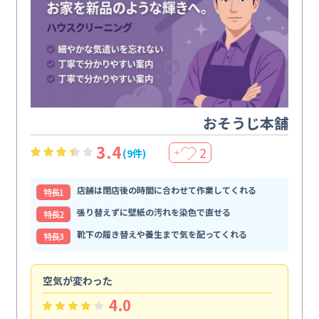
おそうじ本舗
3.4
2
(9件)
＋
店舗は閉店後の時間に合わせて作業してくれる
特⻑1
張り替えずに壁紙の汚れを染色で直せる
特⻑2
靴下の履き替えや養生まで気を配ってくれる
特⻑3
空気が変わった
浴
4.0