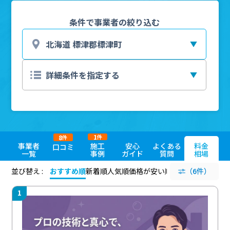
条件で事業者の絞り込む
1
8
件
件
事業者
施工
安心
よくある
料金
口コミ
一覧
事例
ガイド
質問
相場
並び替え :
おすすめ順
新着順
人気順
価格が安い順
評価が高い順
（6件）
評価
1