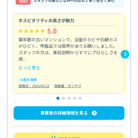
スタッフの身だしなみや対応も丁寧で任せて安心
特⻑3
ホスピタリティの高さが魅力
法
5.0
築年数の古いマンションで、浴室のカビや石鹸カス
会
がひどく、市販品では限界がありお願いしました。
し
スタッフの方は、事前説明からすでにプロらしさを
あ
感...
い...
もっと見る
も
お風呂清掃
ト
投稿日：2025/02/12
投稿者：モリヤマ
投稿日
事業者の詳細情報を見る