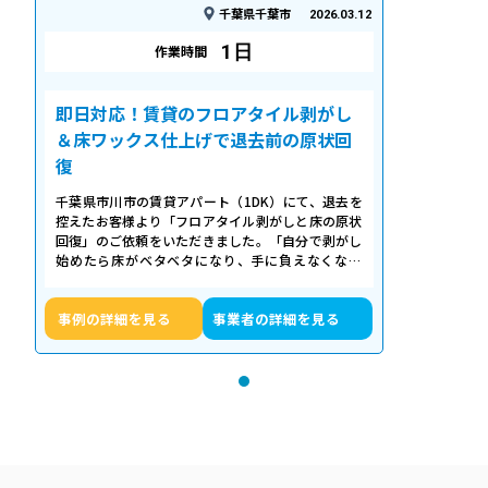
千葉県千葉市
2026.03.12
1日
作業時間
即日対応！賃貸のフロアタイル剥がし
＆床ワックス仕上げで退去前の原状回
復
千葉県市川市の賃貸アパート（1DK）にて、退去を
控えたお客様より「フロアタイル剥がしと床の原状
回復」のご依頼をいただきました。「自分で剥がし
始めたら床がベタベタになり、手に負えなくなっ
た」「退去期限が迫っていて時間がない…
事例の詳細を見る
事業者の詳細を見る