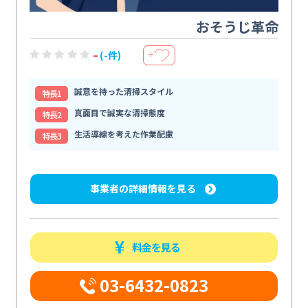
おそうじ革命
-
(-件)
＋
誠意を持った清掃スタイル
特⻑1
真面目で誠実な清掃態度
特⻑2
生活導線を考えた作業配慮
特⻑3
事業者の詳細情報を見る
料金を見る
03-6432-0823