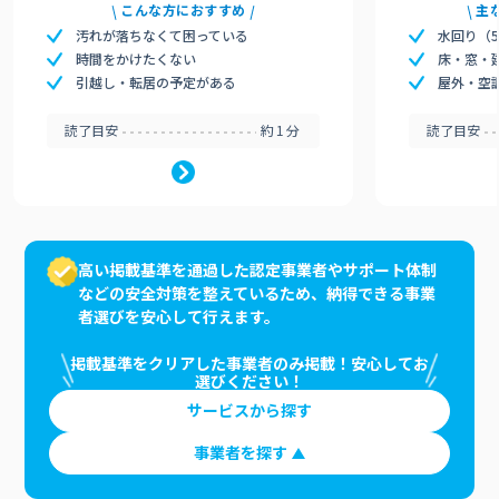
こんな方におすすめ
主
汚れが落ちなくて困っている
水回り（
時間をかけたくない
床・窓・
引越し・転居の予定がある
屋外・空
読了目安
約1分
読了目安
高い掲載基準を通過した認定事業者やサポート体制
などの安全対策を整えているため、納得できる事業
者選びを安心して行えます。
掲載基準をクリアした事業者のみ掲載！安心してお
選びください！
サービスから探す
事業者を探す