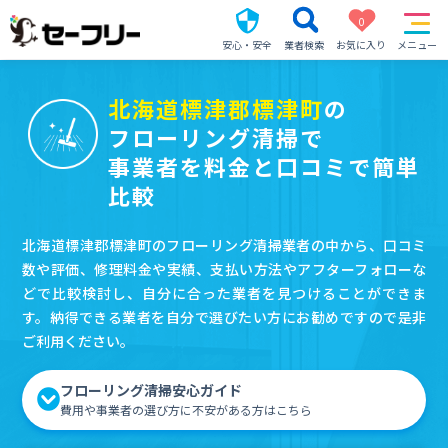
0
安心・安全
業者検索
お気に入り
メニュー
北海道標津郡標津町
の
フローリング清掃で
事業者を料金と口コミで簡単
比較
北海道標津郡標津町のフローリング清掃業者の中から、口コミ
数や評価、修理料金や実績、支払い方法やアフターフォローな
どで比較検討し、自分に合った業者を見つけることができま
す。納得できる業者を自分で選びたい方にお勧めですので是非
ご利用ください。
フローリング清掃安心ガイド
費用や事業者の選び方に不安がある方はこちら