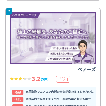
2
ベアーズ
3.2
1
(5件)
＋
高圧洗浄でエアコン内部の空気が変わるほどきれいに
特⻑1
直接契約で料金を抑えつつ丁寧な作業と報告も両立
特⻑2