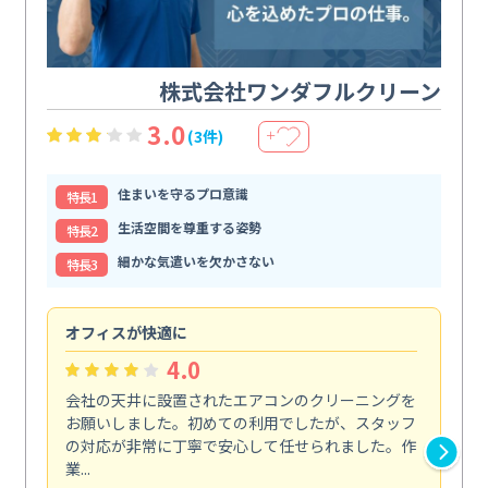
株式会社ワンダフルクリーン
3.0
(3件)
＋
住まいを守るプロ意識
特⻑1
生活空間を尊重する姿勢
特⻑2
細かな気遣いを欠かさない
特⻑3
オフィスが快適に
納
4.0
会社の天井に設置されたエアコンのクリーニングを
浴
お願いしました。初めての利用でしたが、スタッフ
終
の対応が非常に丁寧で安心して任せられました。作
き
業...
し...