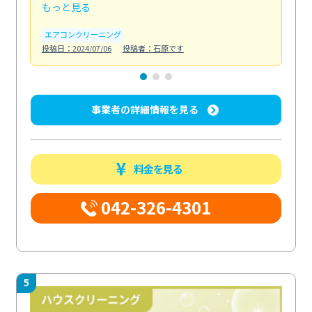
もっと見る
も
エアコンクリーニング
お
投稿日：2024/07/06
投稿者：石原です
投稿日
事業者の詳細情報を見る
料金を見る
042-326-4301
5