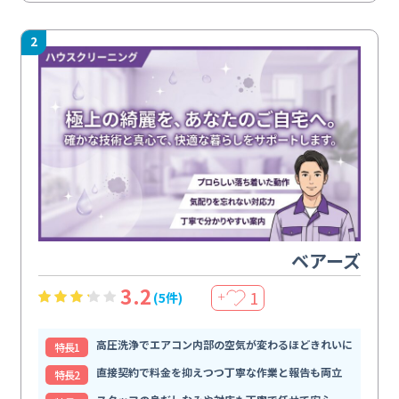
2
ベアーズ
3.2
1
(5件)
＋
高圧洗浄でエアコン内部の空気が変わるほどきれいに
特⻑1
直接契約で料金を抑えつつ丁寧な作業と報告も両立
特⻑2