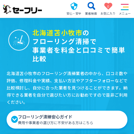
0
安心・安全
業者検索
お気に入り
メニュー
北海道苫小牧市
の
フローリング清掃で
事業者を料金と口コミで簡単
比較
北海道苫小牧市のフローリング清掃業者の中から、口コミ数や
評価、修理料金や実績、支払い方法やアフターフォローなどで
比較検討し、自分に合った業者を見つけることができます。納
得できる業者を自分で選びたい方にお勧めですので是非ご利用
ください。
フローリング清掃安心ガイド
費用や事業者の選び方に不安がある方はこちら