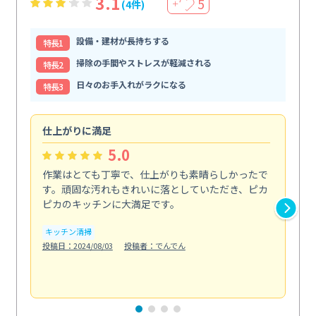
3.1
5
(4件)
＋
設備・建材が長持ちする
特⻑1
掃除の手間やストレスが軽減される
特⻑2
日々のお手入れがラクになる
特⻑3
仕上がりに満足
親
5.0
作業はとても丁寧で、仕上がりも素晴らしかったで
ス
す。頑固な汚れもきれいに落としていただき、ピカ
説
ピカのキッチンに大満足です。
の
い...
キッチン清掃
も
投稿日：2024/08/03
投稿者：でんでん
エ
投稿日