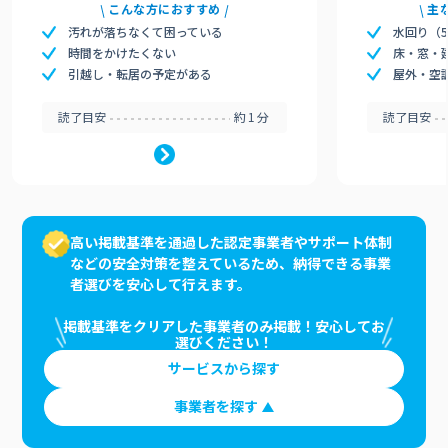
こんな方におすすめ
主
汚れが落ちなくて困っている
水回り（
時間をかけたくない
床・窓・
引越し・転居の予定がある
屋外・空
読了目安
約1分
読了目安
高い掲載基準を通過した認定事業者やサポート体制
などの安全対策を整えているため、納得できる事業
者選びを安心して行えます。
掲載基準をクリアした事業者のみ掲載！安心してお
選びください！
サービスから探す
事業者を探す