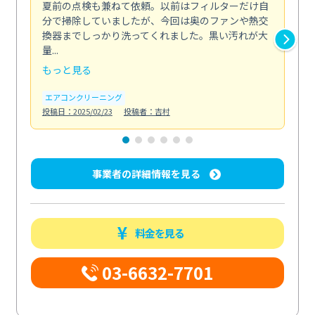
夏前の点検も兼ねて依頼。以前はフィルターだけ自
掃
分で掃除していましたが、今回は奥のファンや熱交
た
換器までしっかり洗ってくれました。黒い汚れが大
キ
量...
安...
もっと見る
も
エアコンクリーニング
お
投稿日：2025/02/23
投稿者：吉村
投稿日
事業者の詳細情報を見る
料金を見る
03-6632-7701