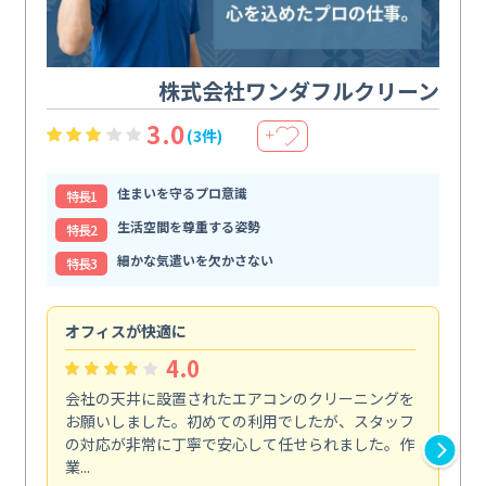
株式会社ワンダフルクリーン
3.0
(3件)
＋
住まいを守るプロ意識
特⻑1
生活空間を尊重する姿勢
特⻑2
細かな気遣いを欠かさない
特⻑3
オフィスが快適に
納
4.0
会社の天井に設置されたエアコンのクリーニングを
浴
お願いしました。初めての利用でしたが、スタッフ
終
の対応が非常に丁寧で安心して任せられました。作
き
業...
し...