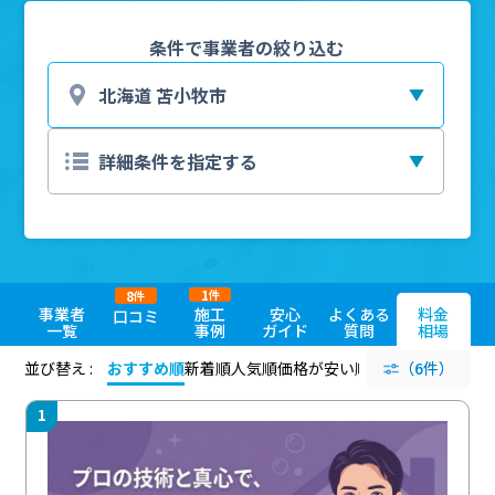
条件で事業者の絞り込む
1
8
件
件
事業者
施工
安心
よくある
料金
口コミ
一覧
事例
ガイド
質問
相場
並び替え :
おすすめ順
新着順
人気順
価格が安い順
評価が高い順
（6件）
評価
1