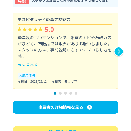
スタッフの身だしなみや対応も丁寧で任せて安心
特⻑3
ホスピタリティの高さが魅力
法
5.0
築年数の古いマンションで、浴室のカビや石鹸カス
会
がひどく、市販品では限界がありお願いしました。
し
スタッフの方は、事前説明からすでにプロらしさを
あ
感...
い...
もっと見る
も
お風呂清掃
ト
投稿日：2025/02/12
投稿者：モリヤマ
投稿日
事業者の詳細情報を見る