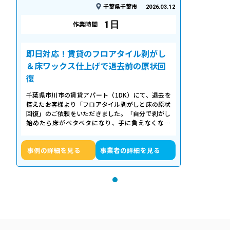
千葉県千葉市
2026.03.12
1日
作業時間
即日対応！賃貸のフロアタイル剥がし
＆床ワックス仕上げで退去前の原状回
復
千葉県市川市の賃貸アパート（1DK）にて、退去を
控えたお客様より「フロアタイル剥がしと床の原状
回復」のご依頼をいただきました。「自分で剥がし
始めたら床がベタベタになり、手に負えなくなっ
た」「退去期限が迫っていて時間がない…
事例の詳細を見る
事業者の詳細を見る