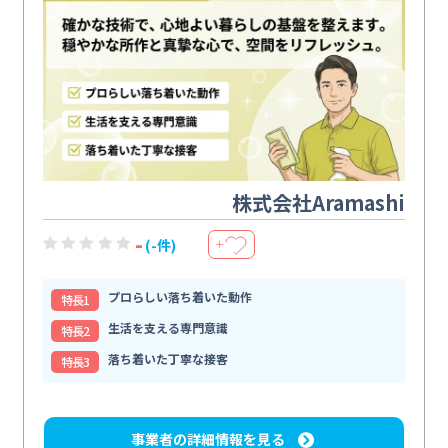
株式会社Aramashi
-
(-件)
＋
プロらしい落ち着いた動作
特⻑1
生活を支える専門意識
特⻑2
落ち着いた丁寧な接客
特⻑3
事業者の詳細情報を見る