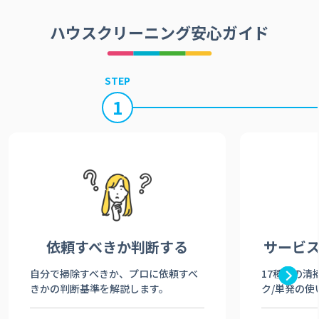
ハウスクリーニング安心ガイド
STEP
1
依頼すべきか
判断する
サービ
自分で掃除すべきか、プロに依頼すべ
17種類の清
きかの判断基準を解説します。
ク/単発の使