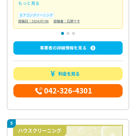
もっと見る
も
エアコンクリーニング
お
投稿日：2024/07/06
投稿者：石原です
投稿日
事業者の詳細情報を見る
料金を見る
042-326-4301
5