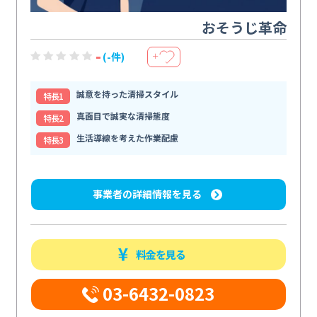
おそうじ革命
-
(-件)
＋
誠意を持った清掃スタイル
特⻑1
真面目で誠実な清掃態度
特⻑2
生活導線を考えた作業配慮
特⻑3
事業者の詳細情報を見る
料金を見る
03-6432-0823