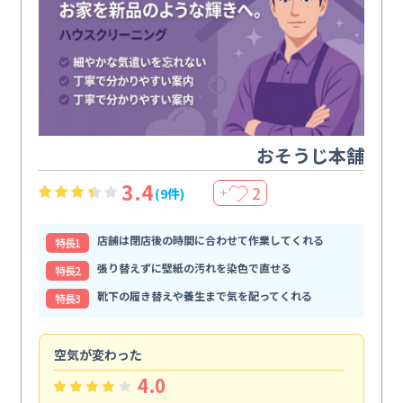
おそうじ本舗
3.4
2
(9件)
＋
店舗は閉店後の時間に合わせて作業してくれる
特⻑1
張り替えずに壁紙の汚れを染色で直せる
特⻑2
靴下の履き替えや養生まで気を配ってくれる
特⻑3
空気が変わった
浴
4.0