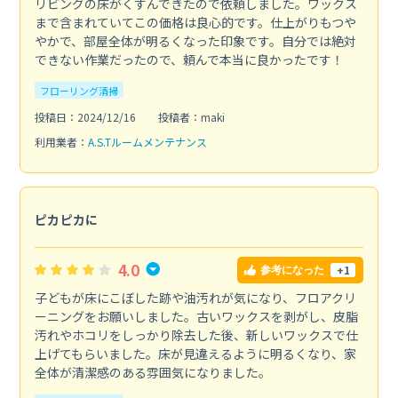
リビングの床がくすんできたので依頼しました。ワックス
まで含まれていてこの価格は良心的です。仕上がりもつや
やかで、部屋全体が明るくなった印象です。自分では絶対
できない作業だったので、頼んで本当に良かったです！
フローリング清掃
投稿日：2024/12/16
投稿者：maki
利用業者：
A.S.Tルームメンテナンス
ピカピカに
4.0
+1
参考になった
子どもが床にこぼした跡や油汚れが気になり、フロアクリ
ーニングをお願いしました。古いワックスを剥がし、皮脂
汚れやホコリをしっかり除去した後、新しいワックスで仕
上げてもらいました。床が見違えるように明るくなり、家
全体が清潔感のある雰囲気になりました。