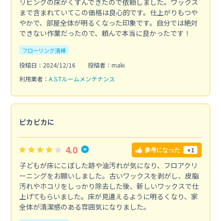
リビングの床がくすんできたので依頼しました。ワックス
まで含まれていてこの価格は良心的です。仕上がりもつや
やかで、部屋全体が明るくなった印象です。自分では絶対
できない作業だったので、頼んで本当に良かったです！
フローリング清掃
投稿日：2024/12/16
投稿者：maki
利用業者：
A.S.Tルームメンテナンス
ピカピカに
4.0
+1
参考になった
子どもが床にこぼした跡や油汚れが気になり、フロアクリ
ーニングをお願いしました。古いワックスを剥がし、皮脂
汚れやホコリをしっかり除去した後、新しいワックスで仕
上げてもらいました。床が見違えるように明るくなり、家
全体が清潔感のある雰囲気になりました。