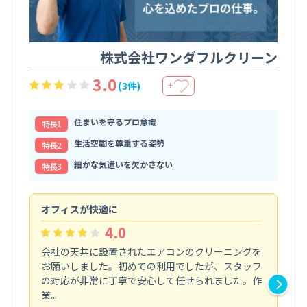
株式会社ワンダフルクリーン
3.0
(3件)
＋
住まいを守るプロ意識
特⻑1
生活空間を尊重する姿勢
特⻑2
細かな気遣いを欠かさない
特⻑3
オフィスが快適に
納
4.0
会社の天井に設置されたエアコンのクリーニングを
浴
お願いしました。初めての利用でしたが、スタッフ
終
の対応が非常に丁寧で安心して任せられました。作
き
業...
し...