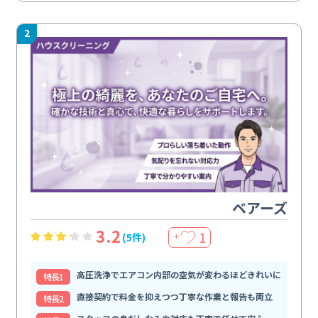
2
ベアーズ
3.2
1
(5件)
＋
高圧洗浄でエアコン内部の空気が変わるほどきれいに
特⻑1
直接契約で料金を抑えつつ丁寧な作業と報告も両立
特⻑2