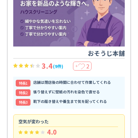
おそうじ本舗
3.4
2
(9件)
＋
店舗は閉店後の時間に合わせて作業してくれる
特⻑1
張り替えずに壁紙の汚れを染色で直せる
特⻑2
靴下の履き替えや養生まで気を配ってくれる
特⻑3
空気が変わった
浴
4.0