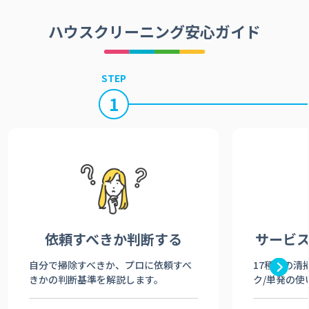
ハウスクリーニング安心ガイド
STEP
1
依頼すべきか
判断する
サービ
自分で掃除すべきか、プロに依頼すべ
17種類の清
きかの判断基準を解説します。
ク/単発の使