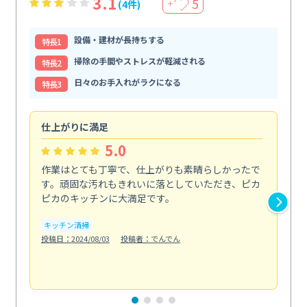
3.1
5
(4件)
＋
設備・建材が長持ちする
特⻑1
掃除の手間やストレスが軽減される
特⻑2
日々のお手入れがラクになる
特⻑3
仕上がりに満足
親
5.0
作業はとても丁寧で、仕上がりも素晴らしかったで
ス
す。頑固な汚れもきれいに落としていただき、ピカ
説
ピカのキッチンに大満足です。
の
い...
キッチン清掃
も
投稿日：2024/08/03
投稿者：でんでん
エ
投稿日