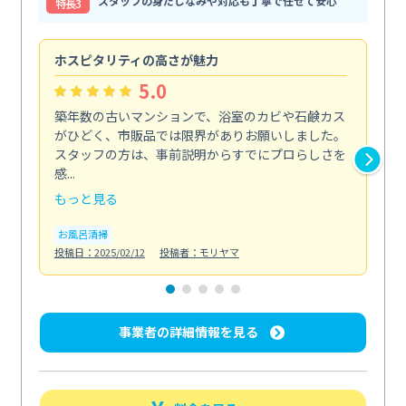
スタッフの身だしなみや対応も丁寧で任せて安心
特⻑3
ホスピタリティの高さが魅力
法
5.0
築年数の古いマンションで、浴室のカビや石鹸カス
会
がひどく、市販品では限界がありお願いしました。
し
スタッフの方は、事前説明からすでにプロらしさを
あ
感...
い...
もっと見る
も
お風呂清掃
ト
投稿日：2025/02/12
投稿者：モリヤマ
投稿日
事業者の詳細情報を見る