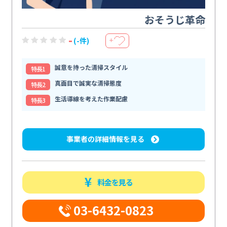
おそうじ革命
-
(-件)
＋
誠意を持った清掃スタイル
特⻑1
真面目で誠実な清掃態度
特⻑2
生活導線を考えた作業配慮
特⻑3
事業者の詳細情報を見る
料金を見る
03-6432-0823