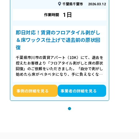
千葉県千葉市
2026.03.12
1日
作業時間
即日対応！賃貸のフロアタイル剥がし
＆床ワックス仕上げで退去前の原状回
復
千葉県市川市の賃貸アパート（1DK）にて、退去を
控えたお客様より「フロアタイル剥がしと床の原状
回復」のご依頼をいただきました。「自分で剥がし
始めたら床がベタベタになり、手に負えなくなっ
た」「退去期限が迫っていて時間がない…
事例の詳細を見る
事業者の詳細を見る