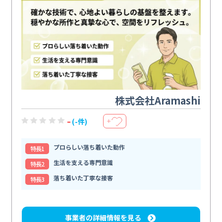
株式会社Aramashi
-
(-件)
＋
プロらしい落ち着いた動作
特⻑1
生活を支える専門意識
特⻑2
落ち着いた丁寧な接客
特⻑3
事業者の詳細情報を見る