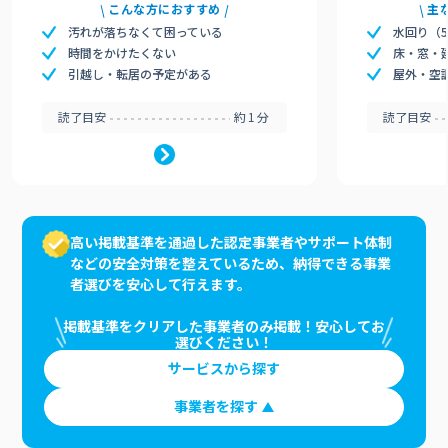
こんな方におすすめ
主
汚れが落ちなくて困っている
水回り（
時間をかけたくない
床・窓・
引越し・転居の予定がある
屋外・空
読了目安
約1分
読了目安
高い掲載基準を通過した認定事業者やサポート体制
などの安全対策を整えているため、納得できる事業
者選びを安心して行えます。
掲載基準をクリアした事業者のみ掲載！安心してお
選びください！
サービスから探す
事業者を探す