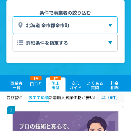
条件で事業者の絞り込む
1
8
件
件
事業者
施工
安心
よくある
料金
口コミ
一覧
事例
ガイド
質問
相場
並び替え :
おすすめ順
新着順
人気順
価格が安い順
評価が高い順
（6件）
評価
1