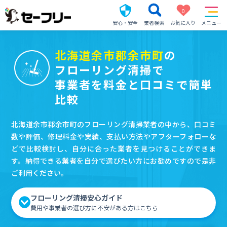
0
安心・安全
業者検索
お気に入り
メニュー
北海道余市郡余市町
の
フローリング清掃で
事業者を料金と口コミで簡単
比較
北海道余市郡余市町のフローリング清掃業者の中から、口コミ
数や評価、修理料金や実績、支払い方法やアフターフォローな
どで比較検討し、自分に合った業者を見つけることができま
す。納得できる業者を自分で選びたい方にお勧めですので是非
ご利用ください。
フローリング清掃安心ガイド
費用や事業者の選び方に不安がある方はこちら