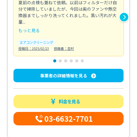
夏前の点検も兼ねて依頼。以前はフィルターだけ自
掃
分で掃除していましたが、今回は奥のファンや熱交
た
換器までしっかり洗ってくれました。黒い汚れが大
キ
量...
安...
もっと見る
も
エアコンクリーニング
お
投稿日：2025/02/23
投稿者：吉村
投稿日
事業者の詳細情報を見る
料金を見る
03-6632-7701