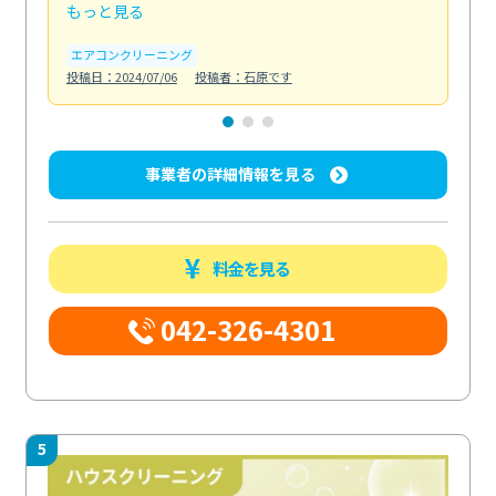
もっと見る
も
エアコンクリーニング
お
投稿日：2024/07/06
投稿者：石原です
投稿日
事業者の詳細情報を見る
料金を見る
042-326-4301
5