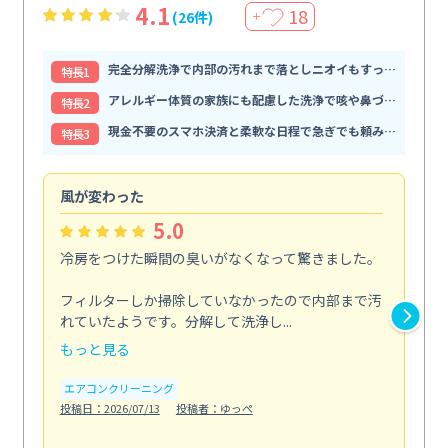
4.1
18
(26件)
＋
完全分解洗浄で内部の汚れまで落としニオイもすっきり解消
特⻑1
アレルギー体質の家族にも配慮した洗浄で咳や鼻づまりが和らぐ
特⻑2
現金不要のスマホ決済と柔軟な日程で急ぎでも頼みやすい
特⻑3
風が変わった
家
5.0
冷房をつけた瞬間の臭いがなくなって驚きました。
季
な
フィルターしか掃除していなかったので内部まで汚
れていたようです。分解して洗浄し...
浴室
もっと見る
も
エアコンクリーニング
水
投稿日：2026/07/13
投稿者：ゆっぺ
投稿日