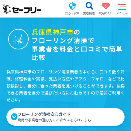
0
安心・安全
業者検索
お気に入り
メニュー
兵庫県神戸市
の
フローリング清掃で
事業者を料金と口コミで簡単
比較
兵庫県神戸市のフローリング清掃業者の中から、口コミ数や評
価、修理料金や実績、支払い方法やアフターフォローなどで比
較検討し、自分に合った業者を見つけることができます。納得
できる業者を自分で選びたい方にお勧めですので是非ご利用く
ださい。
フローリング清掃安心ガイド
費用や事業者の選び方に不安がある方はこちら