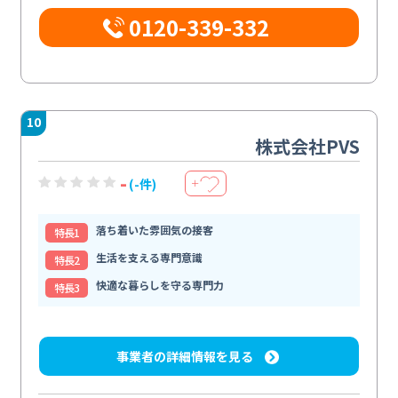
0120-339-332
10
株式会社PVS
-
(-件)
＋
落ち着いた雰囲気の接客
特⻑1
生活を支える専門意識
特⻑2
快適な暮らしを守る専門力
特⻑3
事業者の詳細情報を見る