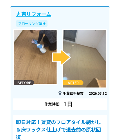
丸吉リフォーム
フローリング清掃
BEFORE
AFTER
千葉県千葉市
2026.03.12
1日
作業時間
即日対応！賃貸のフロアタイル剥がし
＆床ワックス仕上げで退去前の原状回
復