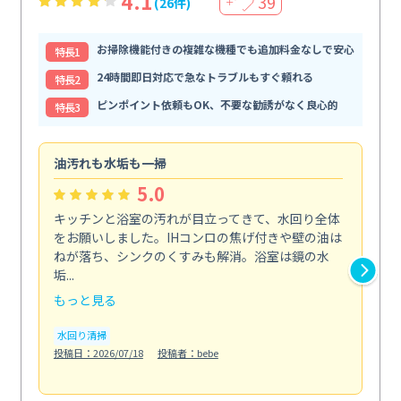
4.1
39
(26件)
＋
お掃除機能付きの複雑な機種でも追加料金なしで安心
特⻑1
24時間即日対応で急なトラブルもすぐ頼れる
特⻑2
ピンポイント依頼もOK、不要な勧誘がなく良心的
特⻑3
油汚れも水垢も一掃
引
5.0
キッチンと浴室の汚れが目立ってきて、水回り全体
引
をお願いしました。IHコンロの焦げ付きや壁の油は
依
ねが落ち、シンクのくすみも解消。浴室は鏡の水
ち
垢...
も...
もっと見る
も
水回り清掃
水
投稿日：2026/07/18
投稿者：bebe
投稿日