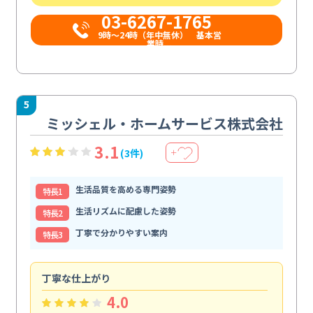
03-6267-1765
9時〜24時（年中無休） 基本営
業時...
5
ミッシェル・ホームサービス株式会社
3.1
(3件)
＋
生活品質を高める専門姿勢
特⻑1
生活リズムに配慮した姿勢
特⻑2
丁寧で分かりやすい案内
特⻑3
丁寧な仕上がり
内
4.0