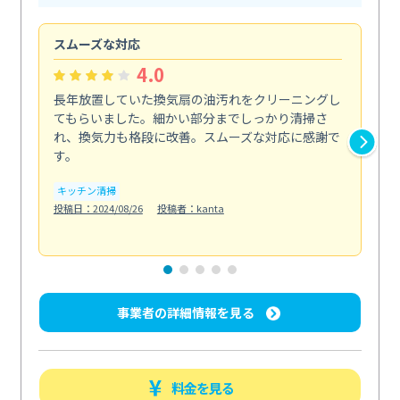
スムーズな対応
汚
4.0
長年放置していた換気扇の油汚れをクリーニングし
バ
てもらいました。細かい部分までしっかり清掃さ
な
れ、換気力も格段に改善。スムーズな対応に感謝で
ら
す。
そ...
も
キッチン清掃
投稿日：2024/08/26
投稿者：kanta
ベラ
投稿日
事業者の詳細情報を見る
料金を見る