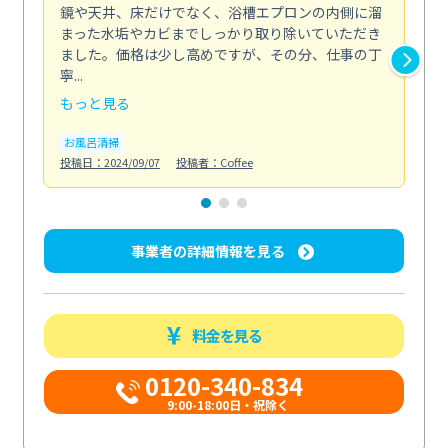
鏡や天井、床だけでなく、浴槽エプロンの内側に溜
エ
まった水垢やカビまでしっかり取り除いていただき
部
ました。価格は少し高めですが、その分、仕事の丁
ま
寧...
え...
もっと見る
も
お風呂清掃
エ
投稿日：2024/09/07
投稿者：Coffee
投稿日
事業者の詳細情報を見る
料金を見る
0120-340-834
9:00-18:00日・祝除く