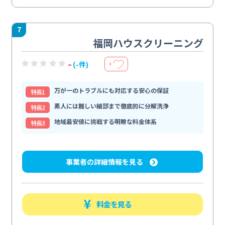
7
福岡ハウスクリーニング
-
(-件)
＋
万が一のトラブルにも対応する安心の保証
特⻑1
素人には難しい細部まで徹底的に分解洗浄
特⻑2
地域最安値に挑戦する明瞭な料金体系
特⻑3
事業者の詳細情報を見る
料金を見る