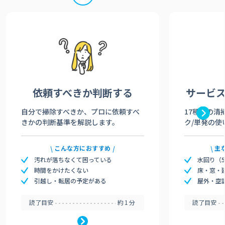
依頼すべきか
判断する
サービ
自分で掃除すべきか、プロに依頼すべ
17種類の清
きかの判断基準を解説します。
ク/単発の使
こんな方におすすめ
主
汚れが落ちなくて困っている
水回り（
時間をかけたくない
床・窓・
引越し・転居の予定がある
屋外・空
読了目安
約1分
読了目安