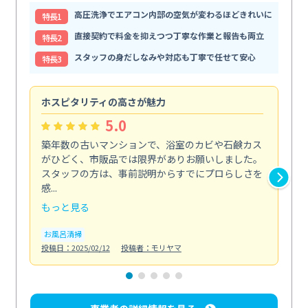
高圧洗浄でエアコン内部の空気が変わるほどきれいに
特⻑1
直接契約で料金を抑えつつ丁寧な作業と報告も両立
特⻑2
スタッフの身だしなみや対応も丁寧で任せて安心
特⻑3
ホスピタリティの高さが魅力
法
5.0
築年数の古いマンションで、浴室のカビや石鹸カス
会
がひどく、市販品では限界がありお願いしました。
し
スタッフの方は、事前説明からすでにプロらしさを
あ
感...
い...
もっと見る
も
お風呂清掃
ト
投稿日：2025/02/12
投稿者：モリヤマ
投稿日