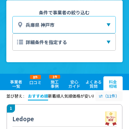
条件で事業者の絞り込む
1
8
件
件
事業者
施工
安心
よくある
料金
口コミ
一覧
事例
ガイド
質問
相場
並び替え :
おすすめ順
新着順
人気順
価格が安い順
評価が高い順
（11件）
評価
1
Ledope