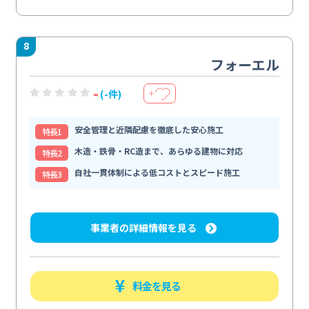
8
フォーエル
-
(-件)
＋
安全管理と近隣配慮を徹底した安心施工
特⻑1
木造・鉄骨・RC造まで、あらゆる建物に対応
特⻑2
自社一貫体制による低コストとスピード施工
特⻑3
事業者の詳細情報を見る
料金を見る