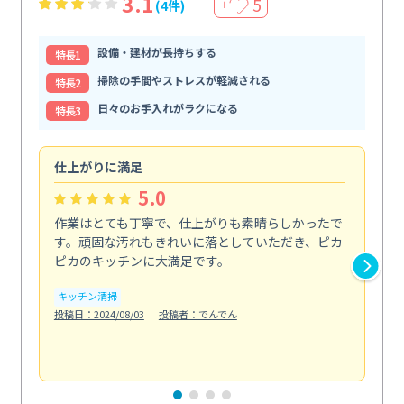
3.1
5
(4件)
＋
設備・建材が長持ちする
特⻑1
掃除の手間やストレスが軽減される
特⻑2
日々のお手入れがラクになる
特⻑3
仕上がりに満足
親
5.0
作業はとても丁寧で、仕上がりも素晴らしかったで
ス
す。頑固な汚れもきれいに落としていただき、ピカ
説
ピカのキッチンに大満足です。
の
い...
キッチン清掃
も
投稿日：2024/08/03
投稿者：でんでん
エ
投稿日