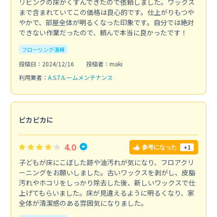
リビングの床がくすんできたので依頼しました。ワックス
まで含まれていてこの価格は良心的です。仕上がりもつや
やかで、部屋全体が明るくなった印象です。自分では絶対
できない作業だったので、頼んで本当に良かったです！
フローリング清掃
投稿日：2024/12/16
投稿者：maki
利用業者：
A.S.Tルームメンテナンス
ピカピカに
4.0
+1
参考になった
子どもが床にこぼした跡や油汚れが気になり、フロアクリ
ーニングをお願いしました。古いワックスを剥がし、皮脂
汚れやホコリをしっかり除去した後、新しいワックスで仕
上げてもらいました。床が見違えるように明るくなり、家
全体が清潔感のある雰囲気になりました。