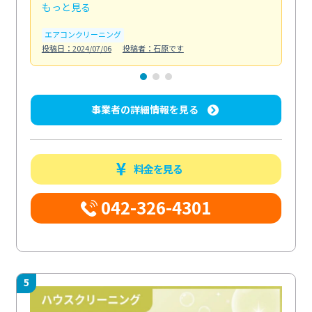
もっと見る
も
エアコンクリーニング
お
投稿日：2024/07/06
投稿者：石原です
投稿日
事業者の詳細情報を見る
料金を見る
042-326-4301
5