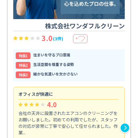
株式会社ワンダフルクリーン
3.0
(3件)
＋
住まいを守るプロ意識
特⻑1
生活空間を尊重する姿勢
特⻑2
細かな気遣いを欠かさない
特⻑3
オフィスが快適に
納
4.0
会社の天井に設置されたエアコンのクリーニングを
浴
お願いしました。初めての利用でしたが、スタッフ
終
の対応が非常に丁寧で安心して任せられました。作
き
業...
し...