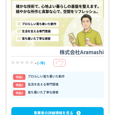
株式会社Aramashi
-
(-件)
＋
プロらしい落ち着いた動作
特⻑1
生活を支える専門意識
特⻑2
落ち着いた丁寧な接客
特⻑3
事業者の詳細情報を見る