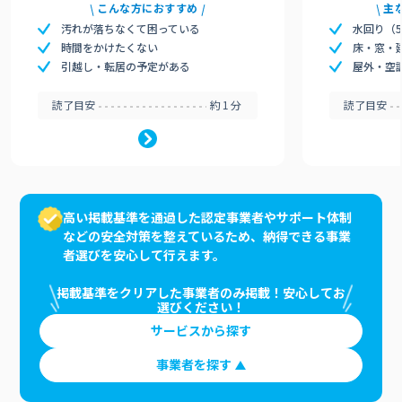
こんな方におすすめ
主
汚れが落ちなくて困っている
水回り（
時間をかけたくない
床・窓・
引越し・転居の予定がある
屋外・空
読了目安
約1分
読了目安
高い掲載基準を通過した認定事業者やサポート体制
などの安全対策を整えているため、納得できる事業
者選びを安心して行えます。
掲載基準をクリアした事業者のみ掲載！安心してお
選びください！
サービスから探す
事業者を探す