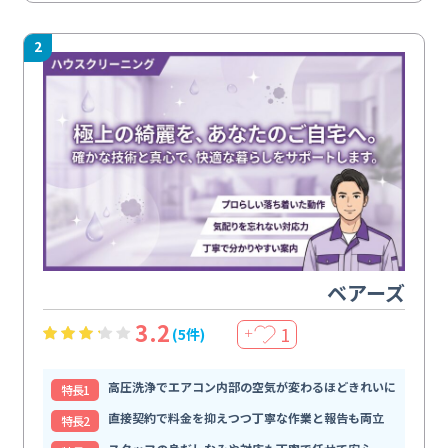
2
ベアーズ
3.2
1
(5件)
＋
高圧洗浄でエアコン内部の空気が変わるほどきれいに
特⻑1
直接契約で料金を抑えつつ丁寧な作業と報告も両立
特⻑2