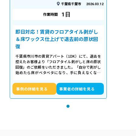
千葉県千葉市
2026.03.12
1日
作業時間
即日対応！賃貸のフロアタイル剥がし
＆床ワックス仕上げで退去前の原状回
復
千葉県市川市の賃貸アパート（1DK）にて、退去を
控えたお客様より「フロアタイル剥がしと床の原状
回復」のご依頼をいただきました。「自分で剥がし
始めたら床がベタベタになり、手に負えなくなっ
た」「退去期限が迫っていて時間がない…
事例の詳細を見る
事業者の詳細を見る