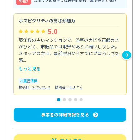
スタッフの身だしなみや対応も丁寧で任せて安心
特⻑3
ホスピタリティの高さが魅力
法
5.0
築年数の古いマンションで、浴室のカビや石鹸カス
会
がひどく、市販品では限界がありお願いしました。
し
スタッフの方は、事前説明からすでにプロらしさを
あ
感...
い...
もっと見る
も
お風呂清掃
ト
投稿日：2025/02/12
投稿者：モリヤマ
投稿日
事業者の詳細情報を見る