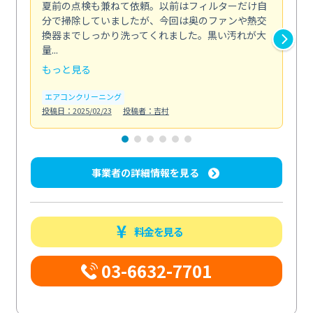
夏前の点検も兼ねて依頼。以前はフィルターだけ自
掃
分で掃除していましたが、今回は奥のファンや熱交
た
換器までしっかり洗ってくれました。黒い汚れが大
キ
量...
安...
もっと見る
も
エアコンクリーニング
お
投稿日：2025/02/23
投稿者：吉村
投稿日
事業者の詳細情報を見る
料金を見る
03-6632-7701