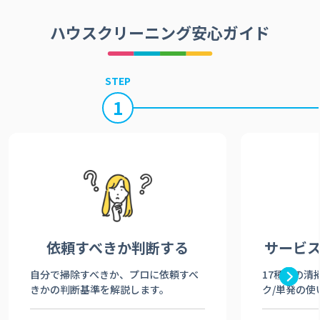
ハウスクリーニング安心ガイド
STEP
1
依頼すべきか
判断する
サービ
自分で掃除すべきか、プロに依頼すべ
17種類の清
きかの判断基準を解説します。
ク/単発の使