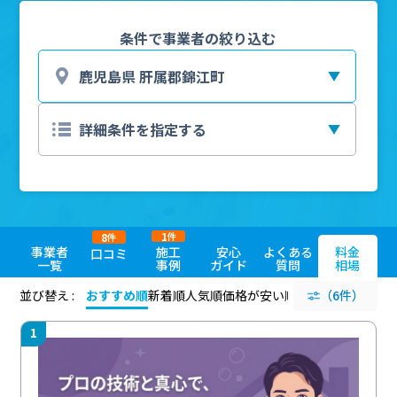
条件で事業者の絞り込む
1
8
件
件
事業者
施工
安心
よくある
料金
口コミ
一覧
事例
ガイド
質問
相場
並び替え :
おすすめ順
新着順
人気順
価格が安い順
評価が高い順
（6件）
評価
1