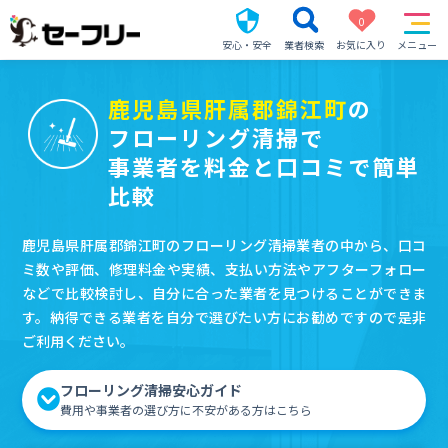
0
安心・安全
業者検索
お気に入り
メニュー
鹿児島県肝属郡錦江町
の
フローリング清掃で
事業者を料金と口コミで簡単
比較
鹿児島県肝属郡錦江町のフローリング清掃業者の中から、口コ
ミ数や評価、修理料金や実績、支払い方法やアフターフォロー
などで比較検討し、自分に合った業者を見つけることができま
す。納得できる業者を自分で選びたい方にお勧めですので是非
ご利用ください。
フローリング清掃安心ガイド
費用や事業者の選び方に不安がある方はこちら