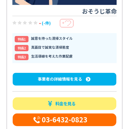
おそうじ革命
-
(-件)
＋
誠意を持った清掃スタイル
特⻑1
真面目で誠実な清掃態度
特⻑2
生活導線を考えた作業配慮
特⻑3
事業者の詳細情報を見る
料金を見る
03-6432-0823