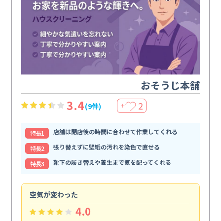
おそうじ本舗
3.4
2
(9件)
＋
店舗は閉店後の時間に合わせて作業してくれる
特⻑1
張り替えずに壁紙の汚れを染色で直せる
特⻑2
靴下の履き替えや養生まで気を配ってくれる
特⻑3
空気が変わった
浴
4.0