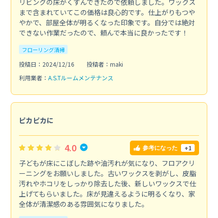
リビングの床がくすんできたので依頼しました。ワックス
まで含まれていてこの価格は良心的です。仕上がりもつや
やかで、部屋全体が明るくなった印象です。自分では絶対
できない作業だったので、頼んで本当に良かったです！
フローリング清掃
投稿日：2024/12/16
投稿者：maki
利用業者：
A.S.Tルームメンテナンス
ピカピカに
4.0
+1
参考になった
子どもが床にこぼした跡や油汚れが気になり、フロアクリ
ーニングをお願いしました。古いワックスを剥がし、皮脂
汚れやホコリをしっかり除去した後、新しいワックスで仕
上げてもらいました。床が見違えるように明るくなり、家
全体が清潔感のある雰囲気になりました。