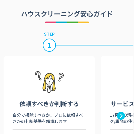
ハウスクリーニング安心ガイド
STEP
1
依頼すべきか
判断する
サービ
自分で掃除すべきか、プロに依頼すべ
17種類の清
きかの判断基準を解説します。
ク/単発の使