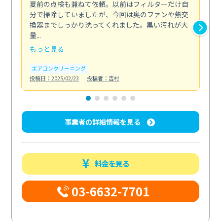
夏前の点検も兼ねて依頼。以前はフィルターだけ自
掃
分で掃除していましたが、今回は奥のファンや熱交
た
換器までしっかり洗ってくれました。黒い汚れが大
キ
量...
安...
もっと見る
も
エアコンクリーニング
お
投稿日：2025/02/23
投稿者：吉村
投稿日
事業者の詳細情報を見る
料金を見る
03-6632-7701