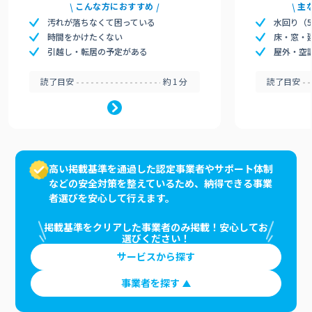
こんな方におすすめ
主
汚れが落ちなくて困っている
水回り（
時間をかけたくない
床・窓・
引越し・転居の予定がある
屋外・空
読了目安
約1分
読了目安
高い掲載基準を通過した認定事業者やサポート体制
などの安全対策を整えているため、納得できる事業
者選びを安心して行えます。
掲載基準をクリアした事業者のみ掲載！安心してお
選びください！
サービスから探す
事業者を探す