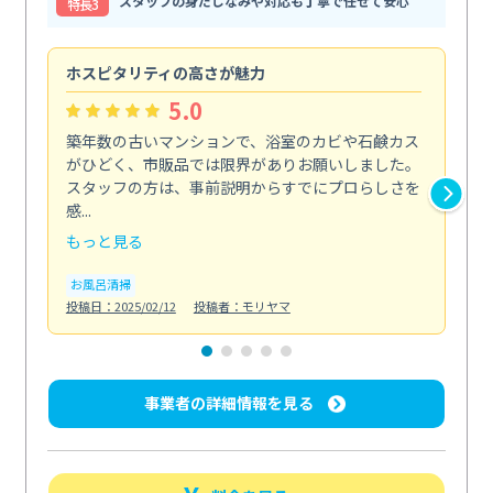
スタッフの身だしなみや対応も丁寧で任せて安心
特⻑3
ホスピタリティの高さが魅力
法
5.0
築年数の古いマンションで、浴室のカビや石鹸カス
会
がひどく、市販品では限界がありお願いしました。
し
スタッフの方は、事前説明からすでにプロらしさを
あ
感...
い...
もっと見る
も
お風呂清掃
ト
投稿日：2025/02/12
投稿者：モリヤマ
投稿日
事業者の詳細情報を見る