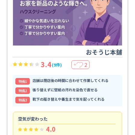
おそうじ本舗
3.4
2
(9件)
＋
店舗は閉店後の時間に合わせて作業してくれる
特⻑1
張り替えずに壁紙の汚れを染色で直せる
特⻑2
靴下の履き替えや養生まで気を配ってくれる
特⻑3
空気が変わった
浴
4.0