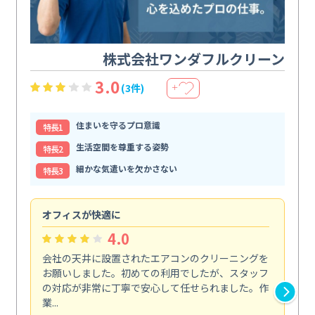
株式会社ワンダフルクリーン
3.0
(3件)
＋
住まいを守るプロ意識
特⻑1
生活空間を尊重する姿勢
特⻑2
細かな気遣いを欠かさない
特⻑3
オフィスが快適に
納
4.0
会社の天井に設置されたエアコンのクリーニングを
浴
お願いしました。初めての利用でしたが、スタッフ
終
の対応が非常に丁寧で安心して任せられました。作
き
業...
し...