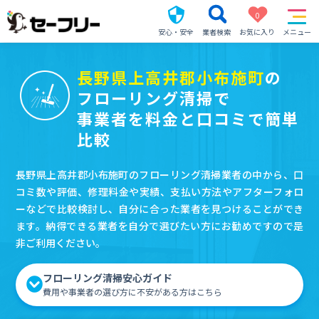
0
安心・安全
業者検索
お気に入り
メニュー
長野県上高井郡小布施町
の
フローリング清掃で
事業者を料金と口コミで簡単
比較
長野県上高井郡小布施町のフローリング清掃業者の中から、口
コミ数や評価、修理料金や実績、支払い方法やアフターフォロ
ーなどで比較検討し、自分に合った業者を見つけることができ
ます。納得できる業者を自分で選びたい方にお勧めですので是
非ご利用ください。
フローリング清掃安心ガイド
費用や事業者の選び方に不安がある方はこちら