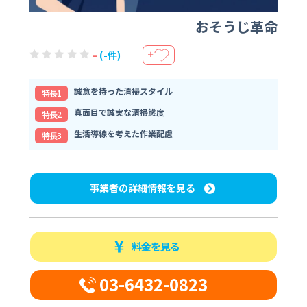
おそうじ革命
-
(-件)
＋
誠意を持った清掃スタイル
特⻑1
真面目で誠実な清掃態度
特⻑2
生活導線を考えた作業配慮
特⻑3
事業者の詳細情報を見る
料金を見る
03-6432-0823