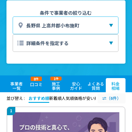
条件で事業者の絞り込む
1
8
件
件
事業者
施工
安心
よくある
料金
口コミ
一覧
事例
ガイド
質問
相場
並び替え :
おすすめ順
新着順
人気順
価格が安い順
評価が高い順
（6件）
評価
1