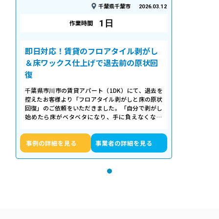
千葉県千葉市
2026.03.12
1日
作業時間
即日対応！賃貸のフロアタイル剥がし
＆床ワックス仕上げで退去前の原状回
復
千葉県市川市の賃貸アパート（1DK）にて、退去を
控えたお客様より「フロアタイル剥がしと床の原状
回復」のご依頼をいただきました。「自分で剥がし
始めたら床がベタベタになり、手に負えなくなっ
た」「退去期限が迫っていて時間がない…
事例の詳細を見る
事業者の詳細を見る