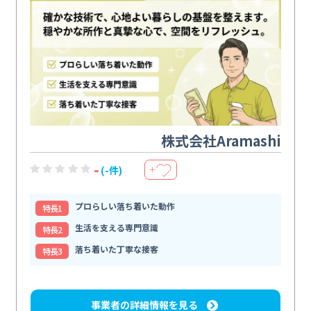
株式会社Aramashi
-
(-件)
＋
プロらしい落ち着いた動作
特⻑1
生活を支える専門意識
特⻑2
落ち着いた丁寧な接客
特⻑3
事業者の詳細情報を見る