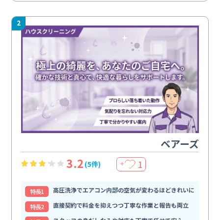
2
ベアーズ
3.2
1
(5件)
＋
高圧洗浄でエアコン内部の空気が変わるほどきれいに
特⻑1
直接契約で料金を抑えつつ丁寧な作業と報告も両立
特⻑2