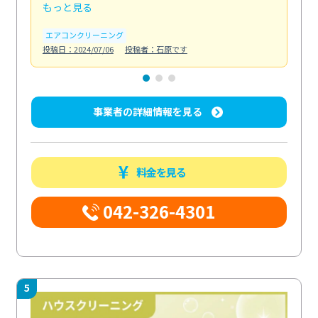
もっと見る
も
エアコンクリーニング
お
投稿日：2024/07/06
投稿者：石原です
投稿日
事業者の詳細情報を見る
料金を見る
042-326-4301
5