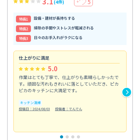
3.1
5
(4件)
＋
設備・建材が長持ちする
特⻑1
掃除の手間やストレスが軽減される
特⻑2
日々のお手入れがラクになる
特⻑3
仕上がりに満足
親
5.0
作業はとても丁寧で、仕上がりも素晴らしかったで
ス
す。頑固な汚れもきれいに落としていただき、ピカ
説
ピカのキッチンに大満足です。
の
い...
キッチン清掃
も
投稿日：2024/08/03
投稿者：でんでん
エ
投稿日