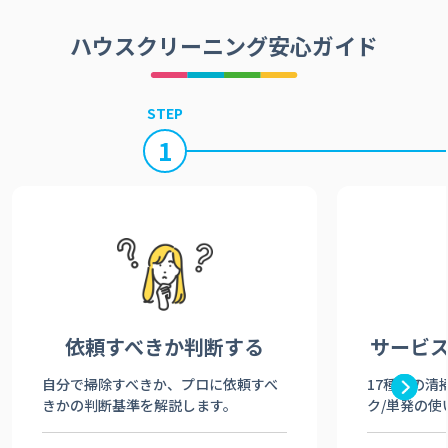
ハウスクリーニング安心ガイド
STEP
1
依頼すべきか
判断する
サービ
自分で掃除すべきか、プロに依頼すべ
17種類の清
きかの判断基準を解説します。
ク/単発の使