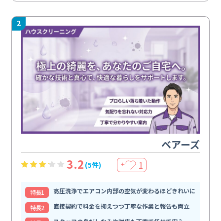
2
ベアーズ
3.2
1
(5件)
＋
高圧洗浄でエアコン内部の空気が変わるほどきれいに
特⻑1
直接契約で料金を抑えつつ丁寧な作業と報告も両立
特⻑2