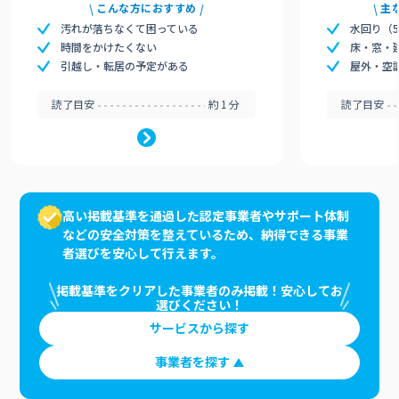
こんな方におすすめ
主
汚れが落ちなくて困っている
水回り（
時間をかけたくない
床・窓・
引越し・転居の予定がある
屋外・空
読了目安
約1分
読了目安
高い掲載基準を通過した認定事業者やサポート体制
などの安全対策を整えているため、納得できる事業
者選びを安心して行えます。
掲載基準をクリアした事業者のみ掲載！安心してお
選びください！
サービスから探す
事業者を探す