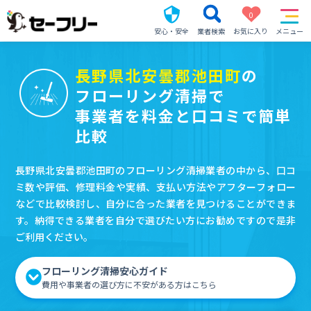
0
安心・安全
業者検索
お気に入り
メニュー
長野県北安曇郡池田町
の
フローリング清掃で
事業者を料金と口コミで簡単
比較
長野県北安曇郡池田町のフローリング清掃業者の中から、口コ
ミ数や評価、修理料金や実績、支払い方法やアフターフォロー
などで比較検討し、自分に合った業者を見つけることができま
す。納得できる業者を自分で選びたい方にお勧めですので是非
ご利用ください。
フローリング清掃安心ガイド
費用や事業者の選び方に不安がある方はこちら