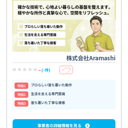
株式会社Aramashi
-
(-件)
＋
プロらしい落ち着いた動作
特⻑1
生活を支える専門意識
特⻑2
落ち着いた丁寧な接客
特⻑3
事業者の詳細情報を見る