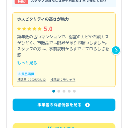
スタッフの身だしなみや対応も丁寧で任せて安心
特⻑3
ホスピタリティの高さが魅力
法
5.0
築年数の古いマンションで、浴室のカビや石鹸カス
会
がひどく、市販品では限界がありお願いしました。
し
スタッフの方は、事前説明からすでにプロらしさを
あ
感...
い...
もっと見る
も
お風呂清掃
ト
投稿日：2025/02/12
投稿者：モリヤマ
投稿日
事業者の詳細情報を見る