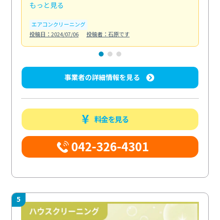
もっと見る
も
エアコンクリーニング
お
投稿日：2024/07/06
投稿者：石原です
投稿日
事業者の詳細情報を見る
料金を見る
042-326-4301
5