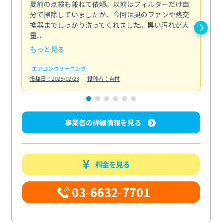
夏前の点検も兼ねて依頼。以前はフィルターだけ自
掃
分で掃除していましたが、今回は奥のファンや熱交
た
換器までしっかり洗ってくれました。黒い汚れが大
キ
量...
安...
もっと見る
も
エアコンクリーニング
お
投稿日：2025/02/23
投稿者：吉村
投稿日
事業者の詳細情報を見る
料金を見る
03-6632-7701