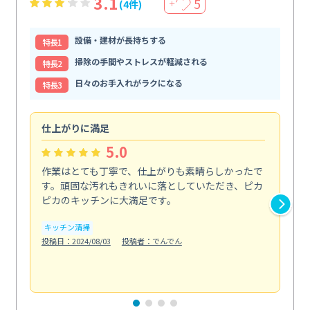
3.1
5
(4件)
＋
設備・建材が長持ちする
特⻑1
掃除の手間やストレスが軽減される
特⻑2
日々のお手入れがラクになる
特⻑3
仕上がりに満足
親
5.0
作業はとても丁寧で、仕上がりも素晴らしかったで
ス
す。頑固な汚れもきれいに落としていただき、ピカ
説
ピカのキッチンに大満足です。
の
い...
キッチン清掃
も
投稿日：2024/08/03
投稿者：でんでん
エ
投稿日