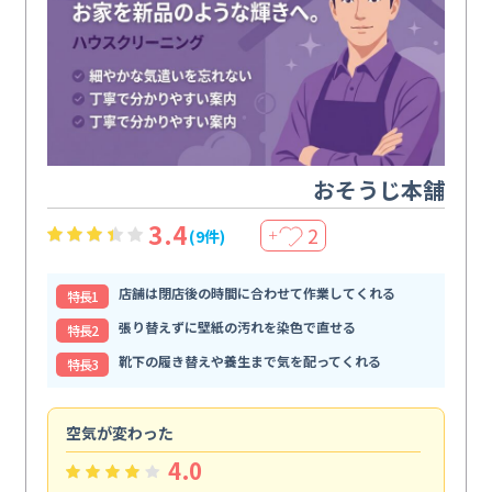
おそうじ本舗
3.4
2
(9件)
＋
店舗は閉店後の時間に合わせて作業してくれる
特⻑1
張り替えずに壁紙の汚れを染色で直せる
特⻑2
靴下の履き替えや養生まで気を配ってくれる
特⻑3
空気が変わった
浴
4.0