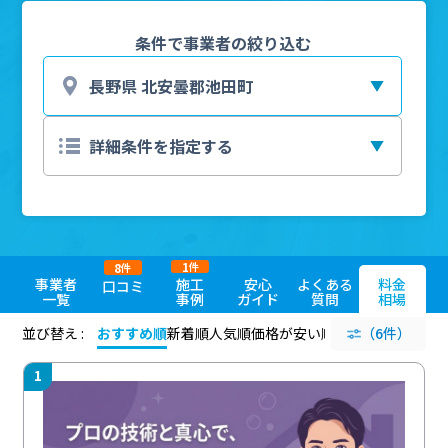
条件で事業者の絞り込む
1
8
件
件
事業者
施工
安心
よくある
料金
口コミ
一覧
事例
ガイド
質問
相場
並び替え :
おすすめ順
新着順
人気順
価格が安い順
評価が高い順
（6件）
評価
1