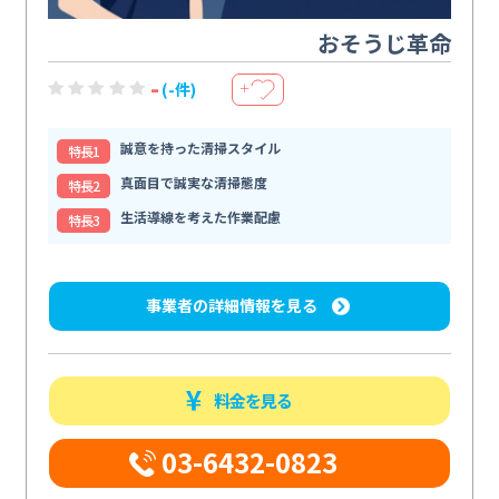
おそうじ革命
-
(-件)
＋
誠意を持った清掃スタイル
特⻑1
真面目で誠実な清掃態度
特⻑2
生活導線を考えた作業配慮
特⻑3
事業者の詳細情報を見る
料金を見る
03-6432-0823