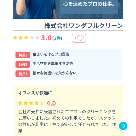
株式会社ワンダフルクリーン
3.0
(3件)
＋
住まいを守るプロ意識
特⻑1
生活空間を尊重する姿勢
特⻑2
細かな気遣いを欠かさない
特⻑3
オフィスが快適に
納
4.0
会社の天井に設置されたエアコンのクリーニングを
浴
お願いしました。初めての利用でしたが、スタッフ
終
の対応が非常に丁寧で安心して任せられました。作
き
業...
し...