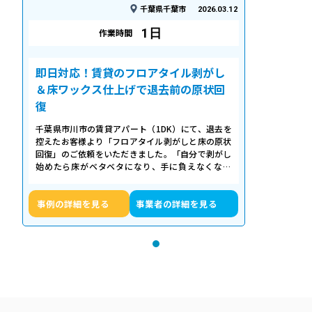
千葉県千葉市
2026.03.12
1日
作業時間
即日対応！賃貸のフロアタイル剥がし
＆床ワックス仕上げで退去前の原状回
復
千葉県市川市の賃貸アパート（1DK）にて、退去を
控えたお客様より「フロアタイル剥がしと床の原状
回復」のご依頼をいただきました。「自分で剥がし
始めたら床がベタベタになり、手に負えなくなっ
た」「退去期限が迫っていて時間がない…
事例の詳細を見る
事業者の詳細を見る