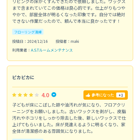
リビングの床がくすんできたので依頼しました。ワックス
まで含まれていてこの価格は良心的です。仕上がりもつや
やかで、部屋全体が明るくなった印象です。自分では絶対
できない作業だったので、頼んで本当に良かったです！
フローリング清掃
投稿日：2024/12/16
投稿者：maki
利用業者：
A.S.Tルームメンテナンス
ピカピカに
4.0
+1
参考になった
子どもが床にこぼした跡や油汚れが気になり、フロアクリ
ーニングをお願いしました。古いワックスを剥がし、皮脂
汚れやホコリをしっかり除去した後、新しいワックスで仕
上げてもらいました。床が見違えるように明るくなり、家
全体が清潔感のある雰囲気になりました。