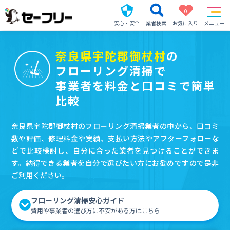
0
安心・安全
業者検索
お気に入り
メニュー
奈良県宇陀郡御杖村
の
フローリング清掃で
事業者を料金と口コミで簡単
比較
奈良県宇陀郡御杖村のフローリング清掃業者の中から、口コミ
数や評価、修理料金や実績、支払い方法やアフターフォローな
どで比較検討し、自分に合った業者を見つけることができま
す。納得できる業者を自分で選びたい方にお勧めですので是非
ご利用ください。
フローリング清掃安心ガイド
費用や事業者の選び方に不安がある方はこちら