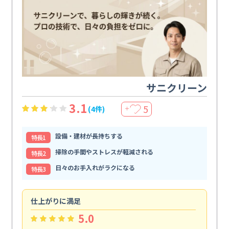
サニクリーン
3.1
5
(4件)
＋
設備・建材が長持ちする
特⻑1
掃除の手間やストレスが軽減される
特⻑2
日々のお手入れがラクになる
特⻑3
仕上がりに満足
親
5.0