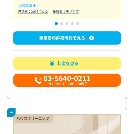
お風呂清掃
ト
投稿日：2025/02/12
投稿者：モリヤマ
投稿日
事業者の詳細情報を見る
料金を見る
03-5640-0211
9：00～18：00 365日
4