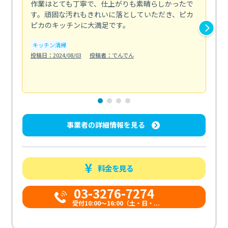
作業はとても丁寧で、仕上がりも素晴らしかったで
ス
す。頑固な汚れもきれいに落としていただき、ピカ
説
ピカのキッチンに大満足です。
の
い...
キッチン清掃
も
投稿日：2024/08/03
投稿者：でんでん
エ
投稿日
事業者の詳細情報を見る
料金を見る
03-3276-7274
受付10:00〜16:00（土・日・...