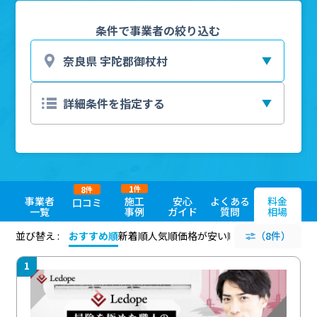
条件で事業者の絞り込む
1
8
件
件
事業者
施工
安心
よくある
料金
口コミ
一覧
事例
ガイド
質問
相場
並び替え :
おすすめ順
新着順
人気順
価格が安い順
評価が高い順
（8件）
評価
1