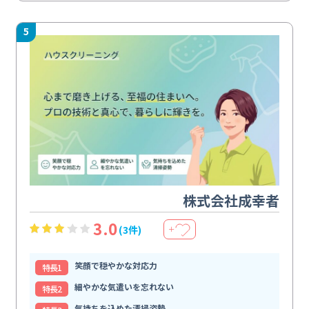
5
株式会社成幸者
3.0
(3件)
＋
笑顔で穏やかな対応力
特⻑1
細やかな気遣いを忘れない
特⻑2
気持ちを込めた清掃姿勢