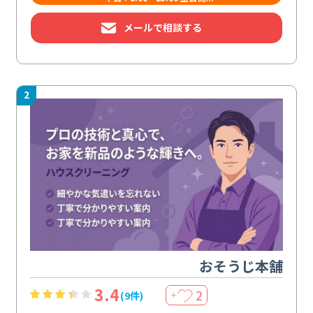
メールで相談する
2
おそうじ本舗
3.4
2
(9件)
＋