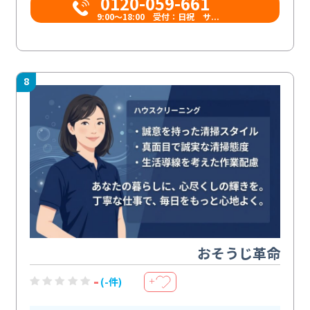
0120-059-661
9:00〜18:00 受付：日祝 サ...
8
おそうじ革命
-
(-件)
＋