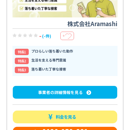
株式会社Aramashi
-
(-件)
＋
プロらしい落ち着いた動作
特⻑1
生活を支える専門意識
特⻑2
落ち着いた丁寧な接客
特⻑3
事業者の詳細情報を見る
料金を見る