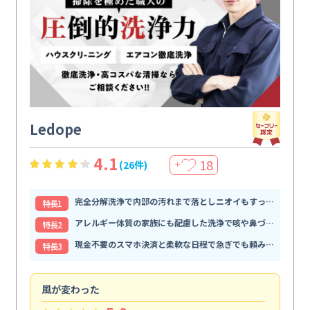
Ledope
4.1
18
(26件)
＋
完全分解洗浄で内部の汚れまで落としニオイもすっきり解消
特⻑1
アレルギー体質の家族にも配慮した洗浄で咳や鼻づまりが和らぐ
特⻑2
現金不要のスマホ決済と柔軟な日程で急ぎでも頼みやすい
特⻑3
風が変わった
家