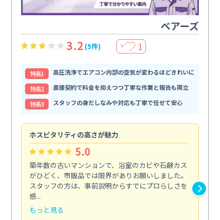
ベアーズ
3.2
1
(5件)
＋
高圧洗浄でエアコン内部の空気が変わるほどきれいに
特⻑1
直接契約で料金を抑えつつ丁寧な作業と報告も両立
特⻑2
スタッフの身だしなみや対応も丁寧で任せて安心
特⻑3
ホスピタリティの高さが魅力
法
5.0
築年数の古いマンションで、浴室のカビや石鹸カス
会
がひどく、市販品では限界がありお願いしました。
し
スタッフの方は、事前説明からすでにプロらしさを
あ
感...
い...
もっと見る
も