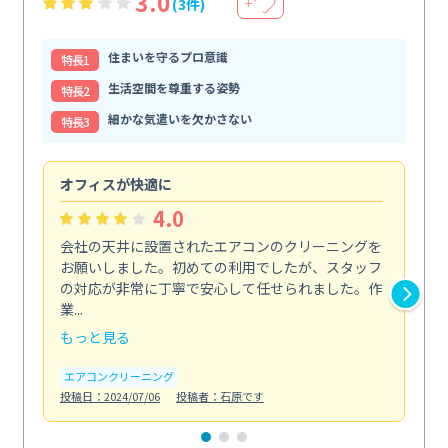
3.0
(3件)
＋
住まいを守るプロ意識
特⻑1
生活空間を尊重する姿勢
特⻑2
細かな気遣いを欠かさない
特⻑3
オフィスが快適に
納
4.0
会社の天井に設置されたエアコンのクリーニングを
浴
お願いしました。初めての利用でしたが、スタッフ
終
の対応が非常に丁寧で安心して任せられました。作
き
業...
し...
もっと見る
も
エアコンクリーニング
お
投稿日：2024/07/06
投稿者：石原です
投稿日