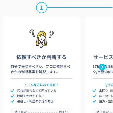
1
依頼すべきか
判断する
サービ
自分で掃除すべきか、プロに依頼すべ
17種類の清
きかの判断基準を解説します。
ク/単発の使
こんな方におすすめ
主
汚れが落ちなくて困っている
水回り（
時間をかけたくない
床・窓・
引越し・転居の予定がある
屋外・空
読了目安
約1分
読了目安