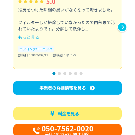
5.0
冷房をつけた瞬間の臭いがなくなって驚きました。
季
な
フィルターしか掃除していなかったので内部まで汚
れていたようです。分解して洗浄し...
浴室
もっと見る
も
エアコンクリーニング
水
投稿日：2026/07/13
投稿者：ゆっぺ
投稿日
事業者の詳細情報を見る
料金を見る
050-7562-0020
平日：8:00〜25:00 土日祝...