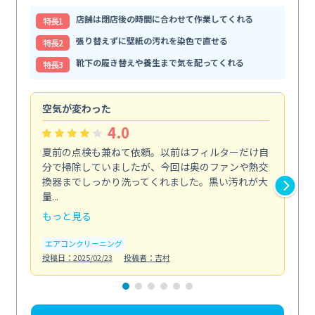
店舗は閉店後の時間に合わせて作業してくれる
特⻑1
張り替えずに壁紙の汚れを染色で直せる
特⻑2
靴下の履き替えや養生まで気を配ってくれる
特⻑3
空気が変わった
浴
4.0
夏前の点検も兼ねて依頼。以前はフィルターだけ自
掃
分で掃除していましたが、今回は奥のファンや熱交
た
換器までしっかり洗ってくれました。黒い汚れが大
キ
量...
安...
もっと見る
も
エアコンクリーニング
お
投稿日：2025/02/23
投稿者：吉村
投稿日