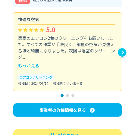
特⻑3
快適な空気
ア
5.0
実家のエアコン2台のクリーニングをお願いしまし
お
た。すべての作業が手際良く、部屋の空気が見違え
り
るほど綺麗になりました。次回は浴室のクリーニン
家
グ...
した.
もっと見る
も
エアコンクリーニング
エ
投稿日：2024/07/14
投稿者：ゆいまーる
投稿日
事業者の詳細情報を見る