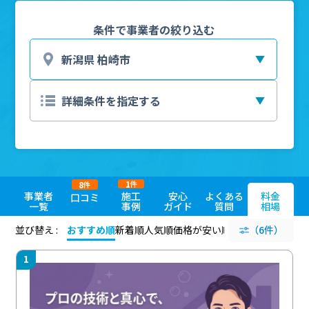
条件で事業者の絞り込む
1
8
件
件
事業者
施工
安心
よくある
料金
口コミ
一覧
事例
ガイド
質問
相場
並び替え :
おすすめ順
新着順
人気順
価格が安い順
評価が高い順
（6件）
評価
1