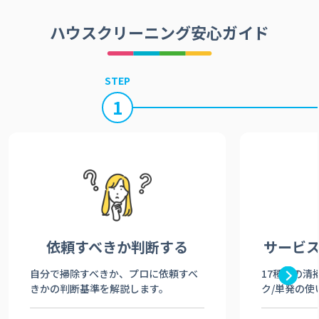
ハウスクリーニング安心ガイド
STEP
1
依頼すべきか
判断する
サービ
自分で掃除すべきか、プロに依頼すべ
17種類の清
きかの判断基準を解説します。
ク/単発の使