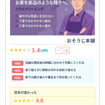
おそうじ本舗
3.4
2
(9件)
＋
店舗は閉店後の時間に合わせて作業してくれる
特⻑1
張り替えずに壁紙の汚れを染色で直せる
特⻑2
靴下の履き替えや養生まで気を配ってくれる
特⻑3
空気が変わった
浴
4.0