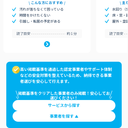
こんな方におすすめ
主
汚れが落ちなくて困っている
水回り（
時間をかけたくない
床・窓・
引越し・転居の予定がある
屋外・空
読了目安
約1分
読了目安
高い掲載基準を通過した認定事業者やサポート体制
などの安全対策を整えているため、納得できる事業
者選びを安心して行えます。
掲載基準をクリアした事業者のみ掲載！安心してお
選びください！
サービスから探す
事業者を探す