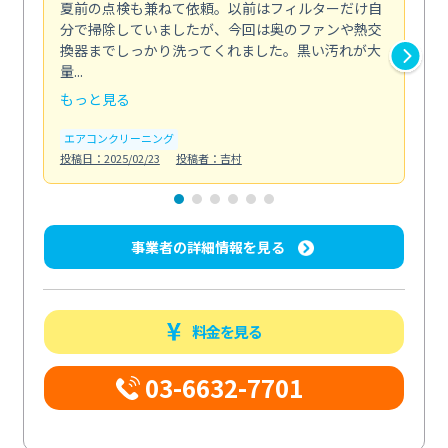
夏前の点検も兼ねて依頼。以前はフィルターだけ自
掃
分で掃除していましたが、今回は奥のファンや熱交
た
換器までしっかり洗ってくれました。黒い汚れが大
キ
量...
安...
もっと見る
も
エアコンクリーニング
お
投稿日：2025/02/23
投稿者：吉村
投稿日
事業者の詳細情報を見る
料金を見る
03-6632-7701