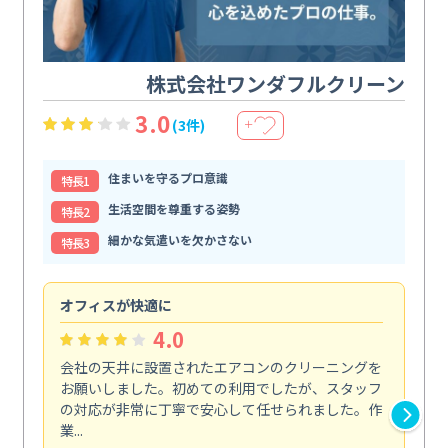
株式会社ワンダフルクリーン
3.0
(3件)
＋
住まいを守るプロ意識
特⻑1
生活空間を尊重する姿勢
特⻑2
細かな気遣いを欠かさない
特⻑3
オフィスが快適に
納
4.0
会社の天井に設置されたエアコンのクリーニングを
浴
お願いしました。初めての利用でしたが、スタッフ
終
の対応が非常に丁寧で安心して任せられました。作
き
業...
し...