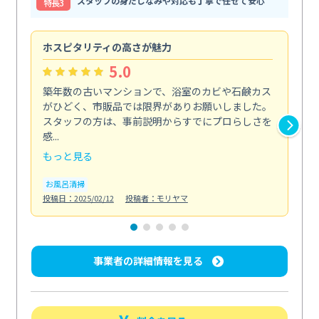
スタッフの身だしなみや対応も丁寧で任せて安心
特⻑3
ホスピタリティの高さが魅力
法
5.0
築年数の古いマンションで、浴室のカビや石鹸カス
会
がひどく、市販品では限界がありお願いしました。
し
スタッフの方は、事前説明からすでにプロらしさを
あ
感...
い...
もっと見る
も
お風呂清掃
ト
投稿日：2025/02/12
投稿者：モリヤマ
投稿日
事業者の詳細情報を見る