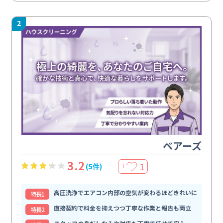
2
ベアーズ
3.2
1
(5件)
＋
高圧洗浄でエアコン内部の空気が変わるほどきれいに
特⻑1
直接契約で料金を抑えつつ丁寧な作業と報告も両立
特⻑2