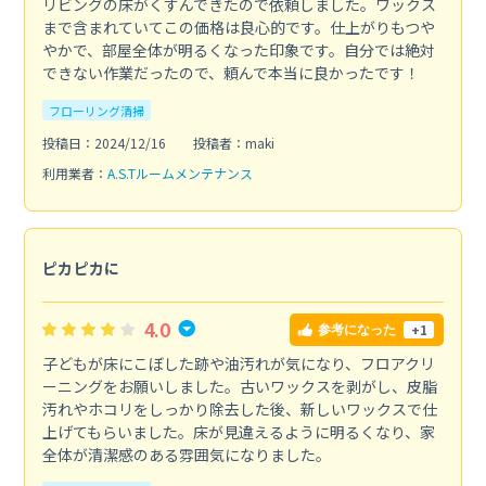
リビングの床がくすんできたので依頼しました。ワックス
まで含まれていてこの価格は良心的です。仕上がりもつや
やかで、部屋全体が明るくなった印象です。自分では絶対
できない作業だったので、頼んで本当に良かったです！
フローリング清掃
投稿日：2024/12/16
投稿者：maki
利用業者：
A.S.Tルームメンテナンス
ピカピカに
4.0
+1
参考になった
子どもが床にこぼした跡や油汚れが気になり、フロアクリ
ーニングをお願いしました。古いワックスを剥がし、皮脂
汚れやホコリをしっかり除去した後、新しいワックスで仕
上げてもらいました。床が見違えるように明るくなり、家
全体が清潔感のある雰囲気になりました。