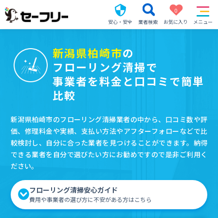
0
安心・安全
業者検索
お気に入り
メニュー
新潟県柏崎市
の
フローリング清掃で
事業者を料金と口コミで簡単
比較
新潟県柏崎市のフローリング清掃業者の中から、口コミ数や評
価、修理料金や実績、支払い方法やアフターフォローなどで比
較検討し、自分に合った業者を見つけることができます。納得
できる業者を自分で選びたい方にお勧めですので是非ご利用く
ださい。
フローリング清掃安心ガイド
費用や事業者の選び方に不安がある方はこちら