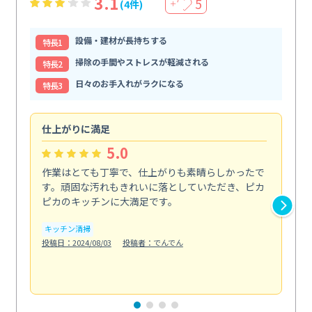
3.1
5
(4件)
＋
設備・建材が長持ちする
特⻑1
掃除の手間やストレスが軽減される
特⻑2
日々のお手入れがラクになる
特⻑3
仕上がりに満足
親
5.0
作業はとても丁寧で、仕上がりも素晴らしかったで
ス
す。頑固な汚れもきれいに落としていただき、ピカ
説
ピカのキッチンに大満足です。
の
い...
キッチン清掃
も
投稿日：2024/08/03
投稿者：でんでん
エ
投稿日