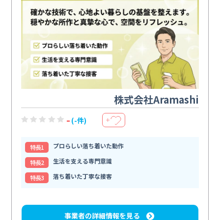
株式会社Aramashi
-
(-件)
＋
プロらしい落ち着いた動作
特⻑1
生活を支える専門意識
特⻑2
落ち着いた丁寧な接客
特⻑3
事業者の詳細情報を見る