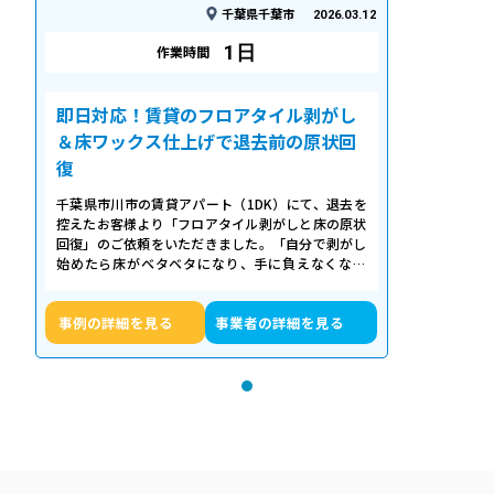
千葉県千葉市
2026.03.12
1日
作業時間
即日対応！賃貸のフロアタイル剥がし
＆床ワックス仕上げで退去前の原状回
復
千葉県市川市の賃貸アパート（1DK）にて、退去を
控えたお客様より「フロアタイル剥がしと床の原状
回復」のご依頼をいただきました。「自分で剥がし
始めたら床がベタベタになり、手に負えなくなっ
た」「退去期限が迫っていて時間がない…
事例の詳細を見る
事業者の詳細を見る