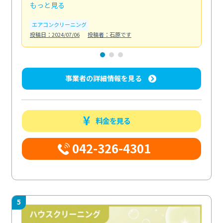
もっと見る
も
エアコンクリーニング
お
投稿日：2024/07/06
投稿者：石原です
投稿日
事業者の詳細情報を見る
料金を見る
042-326-4301
5