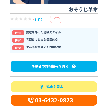
おそうじ革命
-
(-件)
＋
誠意を持った清掃スタイル
特⻑1
真面目で誠実な清掃態度
特⻑2
生活導線を考えた作業配慮
特⻑3
事業者の詳細情報を見る
料金を見る
03-6432-0823