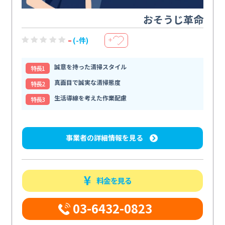
おそうじ革命
-
(-件)
＋
誠意を持った清掃スタイル
特⻑1
真面目で誠実な清掃態度
特⻑2
生活導線を考えた作業配慮
特⻑3
事業者の詳細情報を見る
料金を見る
03-6432-0823