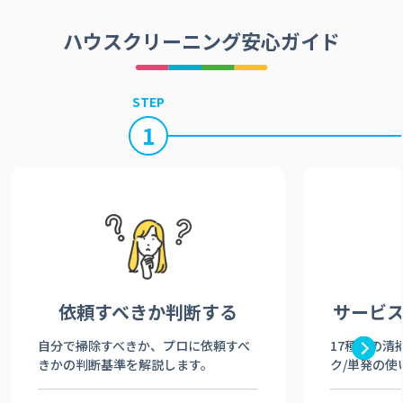
ハウスクリーニング安心ガイド
STEP
1
依頼すべきか
判断する
サービ
自分で掃除すべきか、プロに依頼すべ
17種類の清
きかの判断基準を解説します。
ク/単発の使