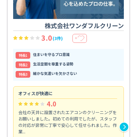
株式会社ワンダフルクリーン
3.0
(3件)
＋
住まいを守るプロ意識
特⻑1
生活空間を尊重する姿勢
特⻑2
細かな気遣いを欠かさない
特⻑3
オフィスが快適に
納
4.0
会社の天井に設置されたエアコンのクリーニングを
浴
お願いしました。初めての利用でしたが、スタッフ
終
の対応が非常に丁寧で安心して任せられました。作
き
業...
し...