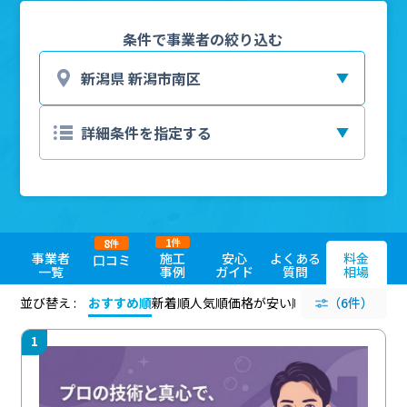
条件で事業者の絞り込む
1
8
件
件
事業者
施工
安心
よくある
料金
口コミ
一覧
事例
ガイド
質問
相場
並び替え :
おすすめ順
新着順
人気順
価格が安い順
評価が高い順
（6件）
評価
1