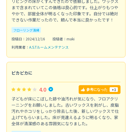
リビングの床がくすんできたので依頼しました。ワックス
まで含まれていてこの価格は良心的です。仕上がりもつや
やかで、部屋全体が明るくなった印象です。自分では絶対
できない作業だったので、頼んで本当に良かったです！
フローリング清掃
投稿日：2024/12/16
投稿者：maki
利用業者：
A.S.Tルームメンテナンス
ピカピカに
4.0
+1
参考になった
子どもが床にこぼした跡や油汚れが気になり、フロアクリ
ーニングをお願いしました。古いワックスを剥がし、皮脂
汚れやホコリをしっかり除去した後、新しいワックスで仕
上げてもらいました。床が見違えるように明るくなり、家
全体が清潔感のある雰囲気になりました。