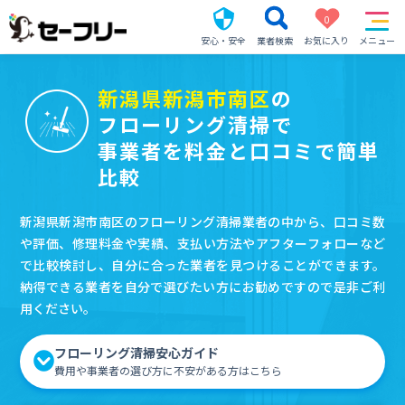
0
安心・安全
業者検索
お気に入り
メニュー
新潟県新潟市南区
の
フローリング清掃で
事業者を料金と口コミで簡単
比較
新潟県新潟市南区のフローリング清掃業者の中から、口コミ数
や評価、修理料金や実績、支払い方法やアフターフォローなど
で比較検討し、自分に合った業者を見つけることができます。
納得できる業者を自分で選びたい方にお勧めですので是非ご利
用ください。
フローリング清掃安心ガイド
費用や事業者の選び方に不安がある方はこちら