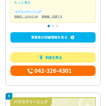
もっと見る
も
エアコンクリーニング
お
投稿日：2024/07/06
投稿者：石原です
投稿日
事業者の詳細情報を見る
料金を見る
042-326-4301
5