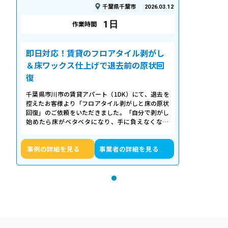
千葉県千葉市
2026.03.12
1日
作業時間
即日対応！賃貸のフロアタイル剥がし
＆床ワックス仕上げで退去前の原状回
復
千葉県市川市の賃貸アパート（1DK）にて、退去を
控えたお客様より「フロアタイル剥がしと床の原状
回復」のご依頼をいただきました。「自分で剥がし
始めたら床がベタベタになり、手に負えなくなっ
た」「退去期限が迫っていて時間がない…
事例の詳細を見る
事業者の詳細を見る