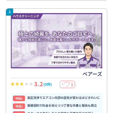
2
ベアーズ
3.2
1
(5件)
＋
高圧洗浄でエアコン内部の空気が変わるほどきれいに
特⻑1
直接契約で料金を抑えつつ丁寧な作業と報告も両立
特⻑2