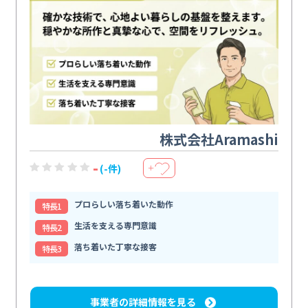
株式会社Aramashi
-
(-件)
＋
プロらしい落ち着いた動作
特⻑1
生活を支える専門意識
特⻑2
落ち着いた丁寧な接客
特⻑3
事業者の詳細情報を見る