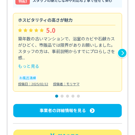
スタッフの身だしなみや対応も丁寧で任せて安心
特⻑3
ホスピタリティの高さが魅力
法
5.0
築年数の古いマンションで、浴室のカビや石鹸カス
会
がひどく、市販品では限界がありお願いしました。
し
スタッフの方は、事前説明からすでにプロらしさを
あ
感...
い...
もっと見る
も
お風呂清掃
ト
投稿日：2025/02/12
投稿者：モリヤマ
投稿日
事業者の詳細情報を見る