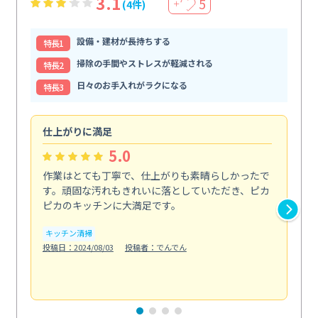
3.1
5
(4件)
＋
設備・建材が長持ちする
特⻑1
掃除の手間やストレスが軽減される
特⻑2
日々のお手入れがラクになる
特⻑3
仕上がりに満足
親
5.0
作業はとても丁寧で、仕上がりも素晴らしかったで
ス
す。頑固な汚れもきれいに落としていただき、ピカ
説
ピカのキッチンに大満足です。
の
い...
キッチン清掃
も
投稿日：2024/08/03
投稿者：でんでん
エ
投稿日