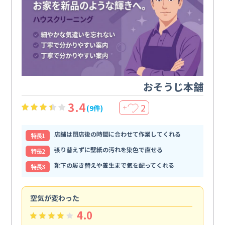
おそうじ本舗
3.4
2
(9件)
＋
店舗は閉店後の時間に合わせて作業してくれる
特⻑1
張り替えずに壁紙の汚れを染色で直せる
特⻑2
靴下の履き替えや養生まで気を配ってくれる
特⻑3
空気が変わった
浴
4.0