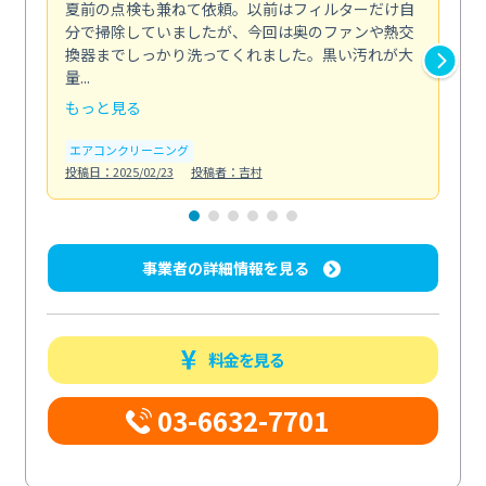
夏前の点検も兼ねて依頼。以前はフィルターだけ自
掃
分で掃除していましたが、今回は奥のファンや熱交
た
換器までしっかり洗ってくれました。黒い汚れが大
キ
量...
安...
もっと見る
も
エアコンクリーニング
お
投稿日：2025/02/23
投稿者：吉村
投稿日
事業者の詳細情報を見る
料金を見る
03-6632-7701