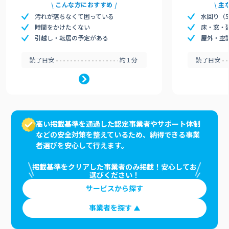
こんな方におすすめ
主
汚れが落ちなくて困っている
水回り（
時間をかけたくない
床・窓・
引越し・転居の予定がある
屋外・空
読了目安
約1分
読了目安
高い掲載基準を通過した認定事業者やサポート体制
などの安全対策を整えているため、納得できる事業
者選びを安心して行えます。
掲載基準をクリアした事業者のみ掲載！安心してお
選びください！
サービスから探す
事業者を探す