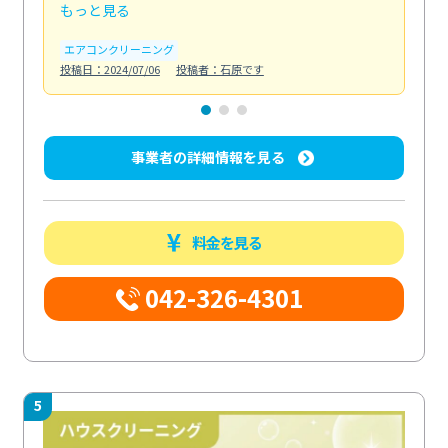
もっと見る
も
エアコンクリーニング
お
投稿日：2024/07/06
投稿者：石原です
投稿日
事業者の詳細情報を見る
料金を見る
042-326-4301
5