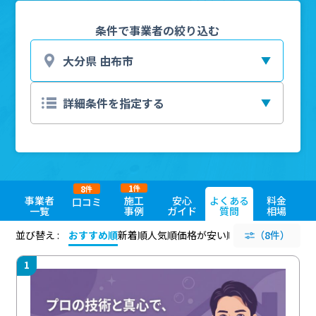
条件で事業者の絞り込む
1
8
件
件
事業者
施工
安心
よくある
料金
口コミ
一覧
事例
ガイド
質問
相場
並び替え :
おすすめ順
新着順
人気順
価格が安い順
評価が高い順
（8件）
評価
1