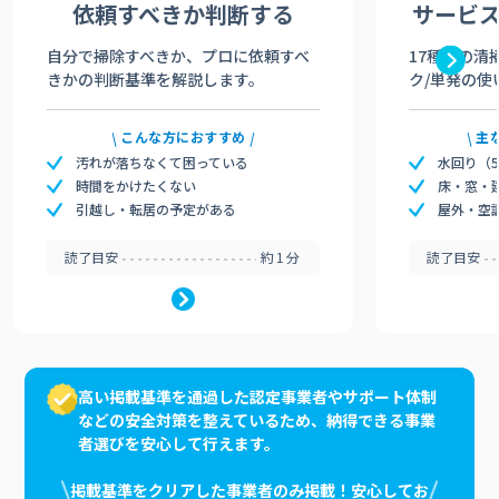
依頼すべきか
判断する
サービ
自分で掃除すべきか、プロに依頼すべ
17種類の清
きかの判断基準を解説します。
ク/単発の使
こんな方におすすめ
主
汚れが落ちなくて困っている
水回り（
時間をかけたくない
床・窓・
引越し・転居の予定がある
屋外・空
読了目安
約1分
読了目安
高い掲載基準を通過した認定事業者やサポート体制
などの安全対策を整えているため、納得できる事業
者選びを安心して行えます。
掲載基準をクリアした事業者のみ掲載！安心してお