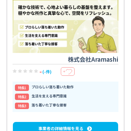
株式会社Aramashi
-
(-件)
＋
プロらしい落ち着いた動作
特⻑1
生活を支える専門意識
特⻑2
落ち着いた丁寧な接客
特⻑3
事業者の詳細情報を見る