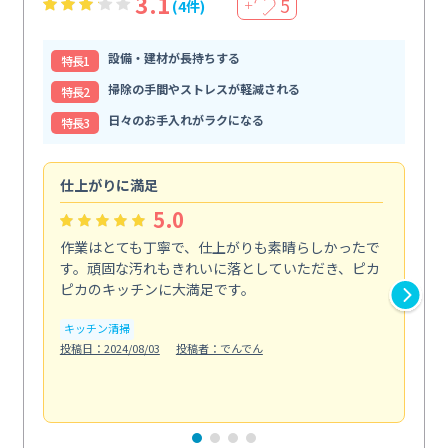
3.1
5
(4件)
＋
設備・建材が長持ちする
特⻑1
掃除の手間やストレスが軽減される
特⻑2
日々のお手入れがラクになる
特⻑3
仕上がりに満足
親
5.0
作業はとても丁寧で、仕上がりも素晴らしかったで
ス
す。頑固な汚れもきれいに落としていただき、ピカ
説
ピカのキッチンに大満足です。
の
い...
キッチン清掃
も
投稿日：2024/08/03
投稿者：でんでん
エ
投稿日