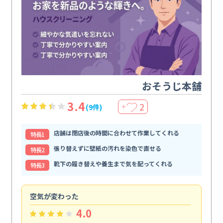
おそうじ本舗
3.4
2
(9件)
＋
店舗は閉店後の時間に合わせて作業してくれる
特⻑1
張り替えずに壁紙の汚れを染色で直せる
特⻑2
靴下の履き替えや養生まで気を配ってくれる
特⻑3
空気が変わった
浴
4.0