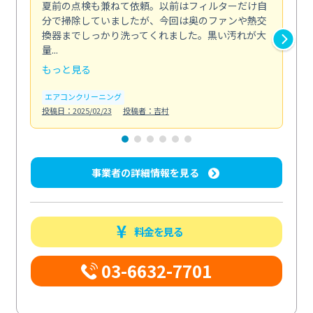
夏前の点検も兼ねて依頼。以前はフィルターだけ自
掃
分で掃除していましたが、今回は奥のファンや熱交
た
換器までしっかり洗ってくれました。黒い汚れが大
キ
量...
安...
もっと見る
も
エアコンクリーニング
お
投稿日：2025/02/23
投稿者：吉村
投稿日
事業者の詳細情報を見る
料金を見る
03-6632-7701