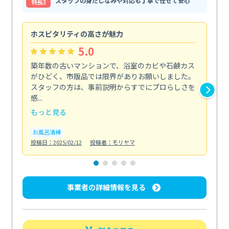
スタッフの身だしなみや対応も丁寧で任せて安心
特⻑3
ホスピタリティの高さが魅力
法
5.0
築年数の古いマンションで、浴室のカビや石鹸カス
会
がひどく、市販品では限界がありお願いしました。
し
スタッフの方は、事前説明からすでにプロらしさを
あ
感...
い...
もっと見る
も
お風呂清掃
ト
投稿日：2025/02/12
投稿者：モリヤマ
投稿日
事業者の詳細情報を見る