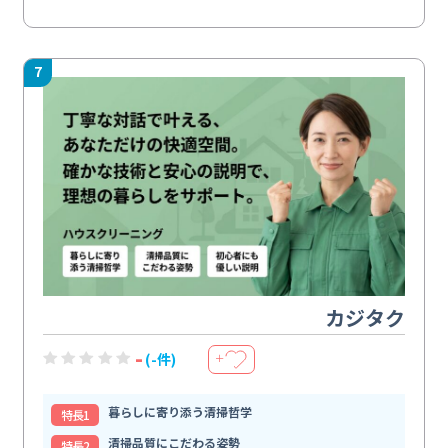
7
カジタク
-
(-件)
＋
暮らしに寄り添う清掃哲学
特⻑1
清掃品質にこだわる姿勢
特⻑2