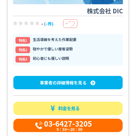
株式会社 DIC
-
(-件)
＋
生活導線を考えた作業配慮
特⻑1
穏やかで優しい接客姿勢
特⻑2
初心者にも優しい説明
特⻑3
事業者の詳細情報を見る
料金を見る
03-6427-3205
9：30～20：00