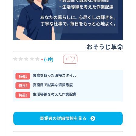
おそうじ革命
-
(-件)
＋
誠意を持った清掃スタイル
特⻑1
真面目で誠実な清掃態度
特⻑2
生活導線を考えた作業配慮
特⻑3
事業者の詳細情報を見る