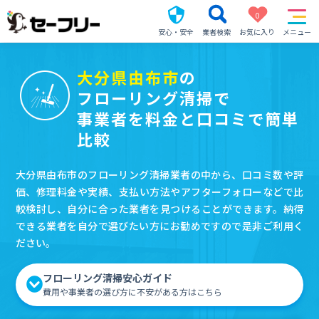
0
安心・安全
業者検索
お気に入り
メニュー
大分県由布市
の
フローリング清掃で
事業者を料金と口コミで簡単
比較
大分県由布市のフローリング清掃業者の中から、口コミ数や評
価、修理料金や実績、支払い方法やアフターフォローなどで比
較検討し、自分に合った業者を見つけることができます。納得
できる業者を自分で選びたい方にお勧めですので是非ご利用く
ださい。
フローリング清掃安心ガイド
費用や事業者の選び方に不安がある方はこちら