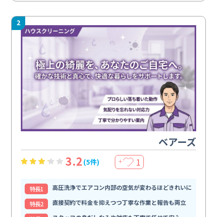
2
ベアーズ
3.2
1
(5件)
＋
高圧洗浄でエアコン内部の空気が変わるほどきれいに
特⻑1
直接契約で料金を抑えつつ丁寧な作業と報告も両立
特⻑2