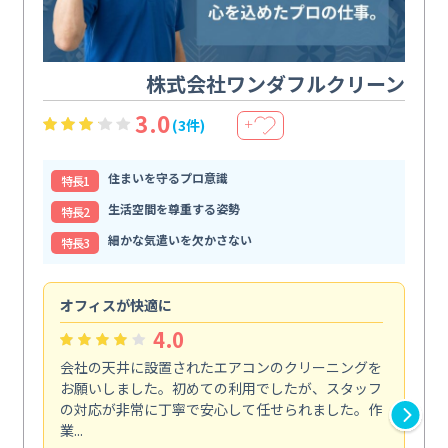
株式会社ワンダフルクリーン
3.0
(3件)
＋
住まいを守るプロ意識
特⻑1
生活空間を尊重する姿勢
特⻑2
細かな気遣いを欠かさない
特⻑3
オフィスが快適に
納
4.0
会社の天井に設置されたエアコンのクリーニングを
浴
お願いしました。初めての利用でしたが、スタッフ
終
の対応が非常に丁寧で安心して任せられました。作
き
業...
し...