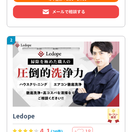
メールで相談する
2
Ledope
4.1
18
(26件)
＋