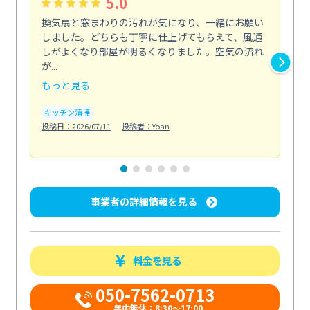
5.0
換気扇と窓まわりの汚れが気になり、一緒にお願い
夏
しました。どちらも丁寧に仕上げてもらえて、風通
さ
しがよくなり部屋が明るくなりました。空気の流れ
洗
が...
改...
もっと見る
も
キッチン清掃
エ
投稿日：2026/07/11
投稿者：Yoan
投稿日
事業者の詳細情報を見る
料金を見る
050-7562-0713
年中無休：8:30〜17:00