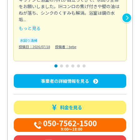
をお願いしました。IHコンロの焦げ付きや壁の油は
依
ねが落ち、シンクのくすみも解消。浴室は鏡の水
ち
垢...
も...
もっと見る
も
水回り清掃
水
投稿日：2026/07/18
投稿者：bebe
投稿日
事業者の詳細情報を見る
料金を見る
050-7562-1500
9:00～18:00