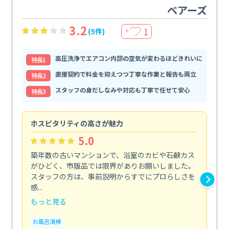
ベアーズ
3.2
1
(5件)
＋
高圧洗浄でエアコン内部の空気が変わるほどきれいに
特⻑1
直接契約で料金を抑えつつ丁寧な作業と報告も両立
特⻑2
スタッフの身だしなみや対応も丁寧で任せて安心
特⻑3
ホスピタリティの高さが魅力
法
5.0
築年数の古いマンションで、浴室のカビや石鹸カス
会
がひどく、市販品では限界がありお願いしました。
し
スタッフの方は、事前説明からすでにプロらしさを
あ
感...
い...
もっと見る
も
お風呂清掃
ト