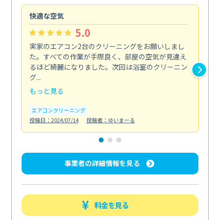
快適な空気
ア
5.0
実家のエアコン2台のクリーニングをお願いしまし
お
た。すべての作業が手際良く、部屋の空気が見違え
り
るほど綺麗になりました。次回は浴室のクリーニン
家
グ...
した.
もっと見る
も
エアコンクリーニング
エ
投稿日：2024/07/14
投稿者：ゆいまーる
投稿日
事業者の詳細情報を見る
料金を見る