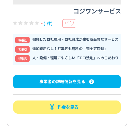
コジワンサービス
-
(-件)
＋
徹底した自社雇用・自社育成が生む高品質なサービス
特⻑1
追加費用なし！駐車代も無料の「完全定額制」
特⻑2
人・設備・環境にやさしい「エコ洗剤」へのこだわり
特⻑3
事業者の詳細情報を見る
料金を見る