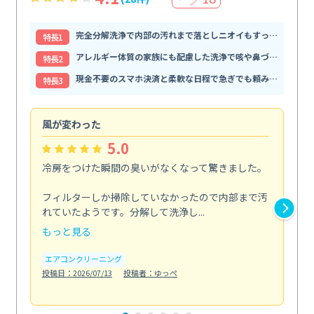
完全分解洗浄で内部の汚れまで落としニオイもすっきり解消
特⻑1
アレルギー体質の家族にも配慮した洗浄で咳や鼻づまりが和らぐ
特⻑2
現金不要のスマホ決済と柔軟な日程で急ぎでも頼みやすい
特⻑3
風が変わった
家
5.0
冷房をつけた瞬間の臭いがなくなって驚きました。
季
な
フィルターしか掃除していなかったので内部まで汚
れていたようです。分解して洗浄し...
浴室
もっと見る
も
エアコンクリーニング
水
投稿日：2026/07/13
投稿者：ゆっぺ
投稿日