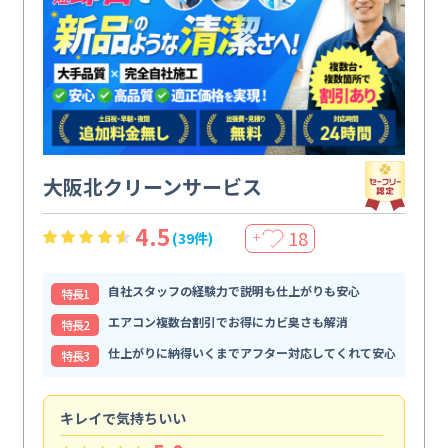
大阪北クリーンサービス
4.5
18
(39件)
＋
自社スタッフの経験力で説明も仕上がりも安心
特⻑1
エアコン複数台割引でお得にカビ臭さも解消
特⻑2
仕上がりに納得いくまでアフター対応してくれて安心
特⻑3
キレイで気持ちいい
効