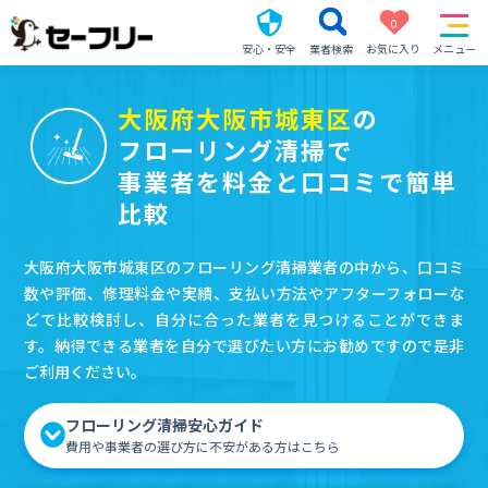
0
安心・安全
業者検索
お気に入り
メニュー
大阪府大阪市城東区
の
フローリング清掃で
事業者を料金と口コミで簡単
比較
大阪府大阪市城東区のフローリング清掃業者の中から、口コミ
数や評価、修理料金や実績、支払い方法やアフターフォローな
どで比較検討し、自分に合った業者を見つけることができま
す。納得できる業者を自分で選びたい方にお勧めですので是非
ご利用ください。
フローリング清掃安心ガイド
費用や事業者の選び方に不安がある方はこちら