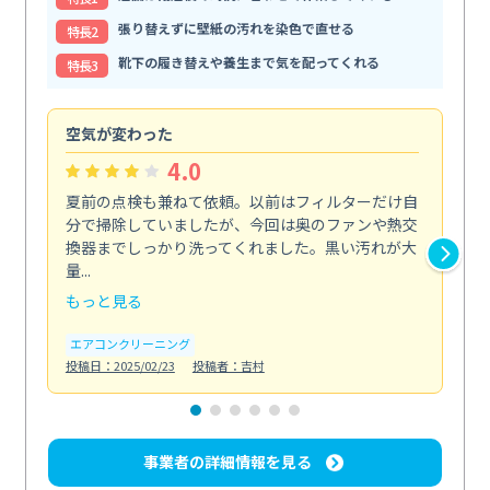
張り替えずに壁紙の汚れを染色で直せる
特⻑2
靴下の履き替えや養生まで気を配ってくれる
特⻑3
空気が変わった
浴
4.0
夏前の点検も兼ねて依頼。以前はフィルターだけ自
掃
分で掃除していましたが、今回は奥のファンや熱交
た
換器までしっかり洗ってくれました。黒い汚れが大
キ
量...
安...
もっと見る
も
エアコンクリーニング
お
投稿日：2025/02/23
投稿者：吉村
投稿日
事業者の詳細情報を見る