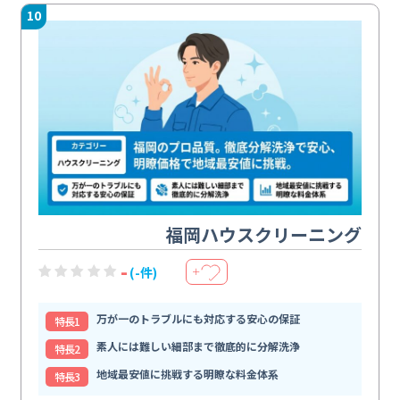
10
福岡ハウスクリーニング
-
(-件)
＋
万が一のトラブルにも対応する安心の保証
特⻑1
素人には難しい細部まで徹底的に分解洗浄
特⻑2
地域最安値に挑戦する明瞭な料金体系
特⻑3