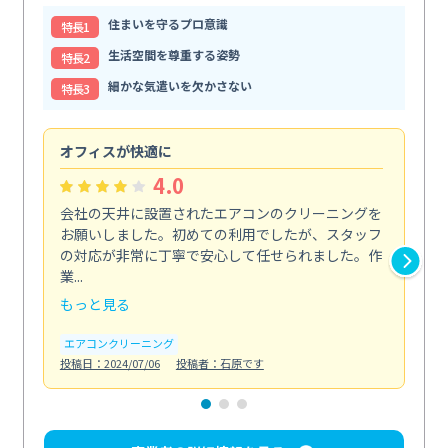
住まいを守るプロ意識
特⻑1
生活空間を尊重する姿勢
特⻑2
細かな気遣いを欠かさない
特⻑3
オフィスが快適に
納
4.0
会社の天井に設置されたエアコンのクリーニングを
浴
お願いしました。初めての利用でしたが、スタッフ
終
の対応が非常に丁寧で安心して任せられました。作
き
業...
し...
もっと見る
も
エアコンクリーニング
お
投稿日：2024/07/06
投稿者：石原です
投稿日