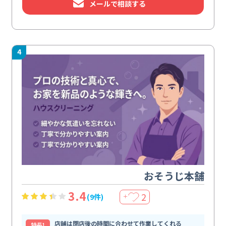
メールで相談する
4
おそうじ本舗
3.4
2
(9件)
＋
店舗は閉店後の時間に合わせて作業してくれる
特⻑1