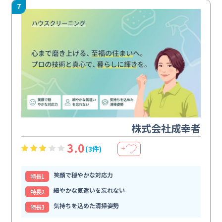
7
株式会社成幸者
3.0
(3件)
＋
笑顔で穏やかな対応力
特⻑1
細やかな気遣いを忘れない
特⻑2
気持ちを込めた清掃姿勢
特⻑3