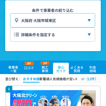
条件で事業者の絞り込む
1
8
件
件
事業者
施工
安心
よくある
料金
口コミ
一覧
事例
ガイド
質問
相場
並び替え :
おすすめ順
新着順
人気順
価格が安い順
評価が高い順
（13件）
評価
1