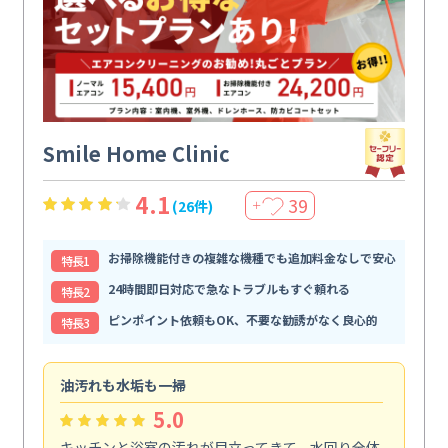
Smile Home Clinic
4.1
39
(26件)
＋
お掃除機能付きの複雑な機種でも追加料金なしで安心
特⻑1
24時間即日対応で急なトラブルもすぐ頼れる
特⻑2
ピンポイント依頼もOK、不要な勧誘がなく良心的
特⻑3
油汚れも水垢も一掃
引
5.0
キッチンと浴室の汚れが目立ってきて、水回り全体
引