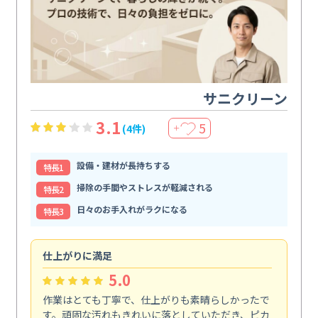
サニクリーン
3.1
5
(4件)
＋
設備・建材が長持ちする
特⻑1
掃除の手間やストレスが軽減される
特⻑2
日々のお手入れがラクになる
特⻑3
仕上がりに満足
親
5.0
作業はとても丁寧で、仕上がりも素晴らしかったで
ス
す。頑固な汚れもきれいに落としていただき、ピカ
説