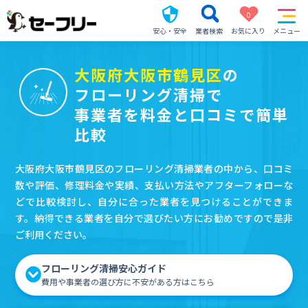
0
安心・安全
業者検索
お気に入り
メニュー
大阪府大阪市鶴見区
の
フローリング清掃で
事業者を料金と口コミで簡単
比較
大阪府大阪市鶴見区のフローリング清掃業者の中から、口コミ
数や評価、修理料金や実績、支払い方法やアフターフォローな
どで比較検討し、自分に合った業者を見つけることができま
す。納得できる業者を自分で選びたい方にお勧めですので是非
ご利用ください。
フローリング清掃安心ガイド
費用や事業者の選び方に不安がある方はこちら