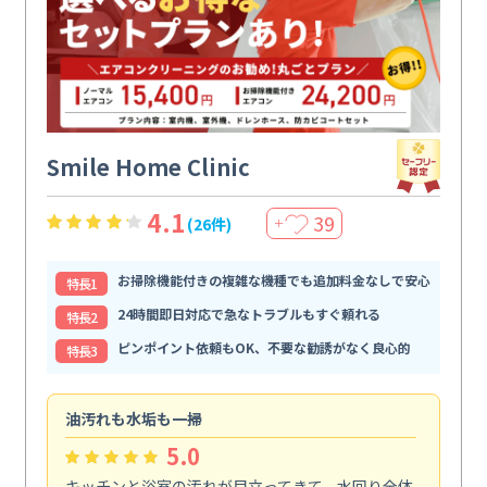
Smile Home Clinic
4.1
39
(26件)
＋
お掃除機能付きの複雑な機種でも追加料金なしで安心
特⻑1
24時間即日対応で急なトラブルもすぐ頼れる
特⻑2
ピンポイント依頼もOK、不要な勧誘がなく良心的
特⻑3
油汚れも水垢も一掃
引
5.0
キッチンと浴室の汚れが目立ってきて、水回り全体
引