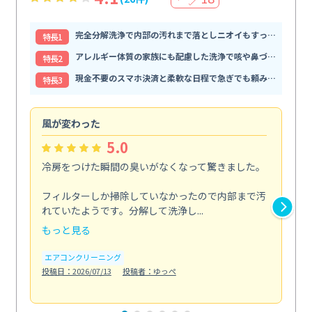
完全分解洗浄で内部の汚れまで落としニオイもすっきり解消
特⻑1
アレルギー体質の家族にも配慮した洗浄で咳や鼻づまりが和らぐ
特⻑2
現金不要のスマホ決済と柔軟な日程で急ぎでも頼みやすい
特⻑3
風が変わった
家
5.0
冷房をつけた瞬間の臭いがなくなって驚きました。
季
な
フィルターしか掃除していなかったので内部まで汚
れていたようです。分解して洗浄し...
浴室
もっと見る
も
エアコンクリーニング
水
投稿日：2026/07/13
投稿者：ゆっぺ
投稿日