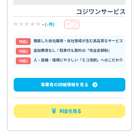
コジワンサービス
-
(-件)
＋
徹底した自社雇用・自社育成が生む高品質なサービス
特⻑1
追加費用なし！駐車代も無料の「完全定額制」
特⻑2
人・設備・環境にやさしい「エコ洗剤」へのこだわり
特⻑3
事業者の詳細情報を見る
料金を見る