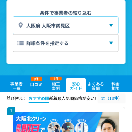
条件で事業者の絞り込む
1
8
件
件
事業者
施工
安心
よくある
料金
口コミ
一覧
事例
ガイド
質問
相場
並び替え :
おすすめ順
新着順
人気順
価格が安い順
評価が高い順
（13件）
評価
1