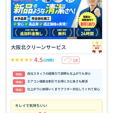
大阪北クリーンサービス
4.5
18
(39件)
＋
自社スタッフの経験力で説明も仕上がりも安心
特⻑1
エアコン複数台割引でお得にカビ臭さも解消
特⻑2
仕上がりに納得いくまでアフター対応してくれて安心
特⻑3
キレイで気持ちいい
効