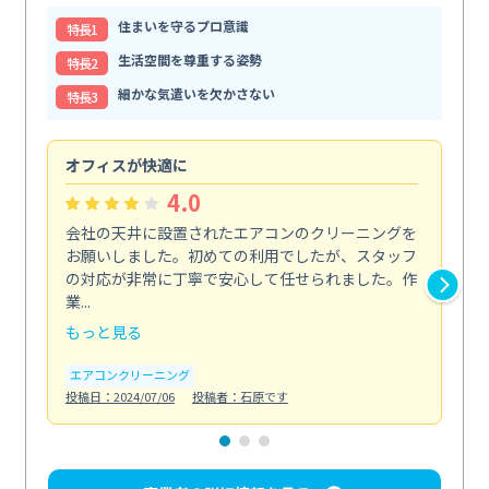
住まいを守るプロ意識
特⻑1
生活空間を尊重する姿勢
特⻑2
細かな気遣いを欠かさない
特⻑3
オフィスが快適に
納
4.0
会社の天井に設置されたエアコンのクリーニングを
浴
お願いしました。初めての利用でしたが、スタッフ
終
の対応が非常に丁寧で安心して任せられました。作
き
業...
し...
もっと見る
も
エアコンクリーニング
お
投稿日：2024/07/06
投稿者：石原です
投稿日