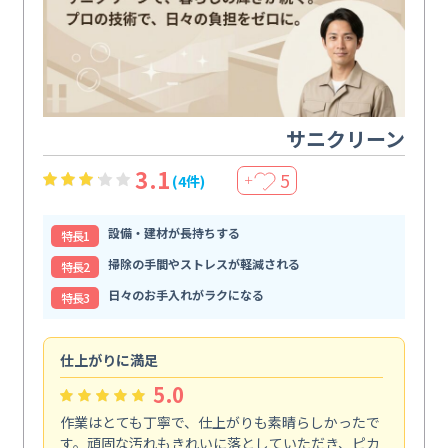
サニクリーン
3.1
5
(4件)
＋
設備・建材が長持ちする
特⻑1
掃除の手間やストレスが軽減される
特⻑2
日々のお手入れがラクになる
特⻑3
仕上がりに満足
親
5.0
作業はとても丁寧で、仕上がりも素晴らしかったで
ス
す。頑固な汚れもきれいに落としていただき、ピカ
説