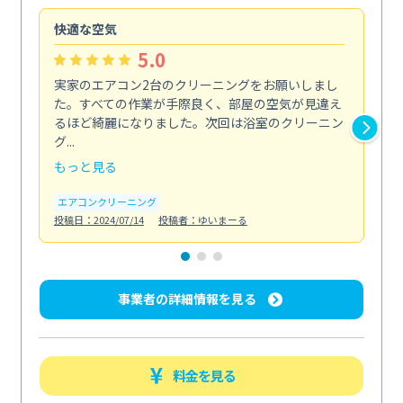
快適な空気
ア
5.0
実家のエアコン2台のクリーニングをお願いしまし
お
た。すべての作業が手際良く、部屋の空気が見違え
り
るほど綺麗になりました。次回は浴室のクリーニン
家
グ...
した.
もっと見る
も
エアコンクリーニング
エ
投稿日：2024/07/14
投稿者：ゆいまーる
投稿日
事業者の詳細情報を見る
料金を見る