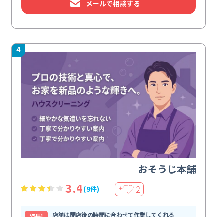
メールで相談する
4
おそうじ本舗
3.4
2
(9件)
＋
店舗は閉店後の時間に合わせて作業してくれる
特⻑1