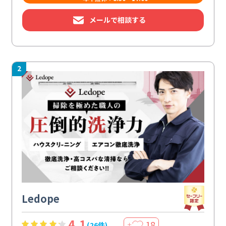
メールで相談する
2
Ledope
4.1
18
(26件)
＋