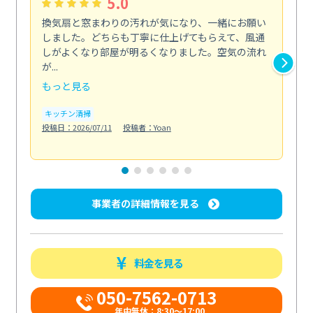
5.0
換気扇と窓まわりの汚れが気になり、一緒にお願い
夏
しました。どちらも丁寧に仕上げてもらえて、風通
さ
しがよくなり部屋が明るくなりました。空気の流れ
洗
が...
改...
もっと見る
も
キッチン清掃
エ
投稿日：2026/07/11
投稿者：Yoan
投稿日
事業者の詳細情報を見る
料金を見る
050-7562-0713
年中無休：8:30〜17:00