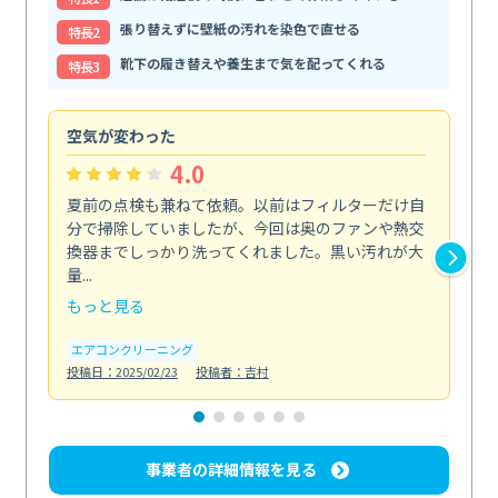
張り替えずに壁紙の汚れを染色で直せる
特⻑2
靴下の履き替えや養生まで気を配ってくれる
特⻑3
空気が変わった
浴
4.0
夏前の点検も兼ねて依頼。以前はフィルターだけ自
掃
分で掃除していましたが、今回は奥のファンや熱交
た
換器までしっかり洗ってくれました。黒い汚れが大
キ
量...
安...
もっと見る
も
エアコンクリーニング
お
投稿日：2025/02/23
投稿者：吉村
投稿日
事業者の詳細情報を見る