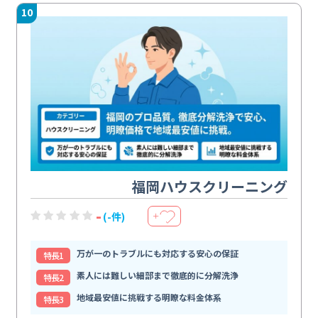
10
福岡ハウスクリーニング
-
(-件)
＋
万が一のトラブルにも対応する安心の保証
特⻑1
素人には難しい細部まで徹底的に分解洗浄
特⻑2
地域最安値に挑戦する明瞭な料金体系
特⻑3