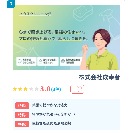
7
株式会社成幸者
3.0
(3件)
＋
笑顔で穏やかな対応力
特⻑1
細やかな気遣いを忘れない
特⻑2
気持ちを込めた清掃姿勢
特⻑3