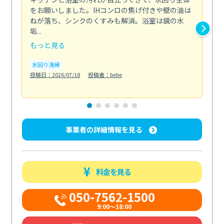
をお願いしました。IHコンロの焦げ付きや壁の油は
依
ねが落ち、シンクのくすみも解消。浴室は鏡の水
ち
垢...
も...
もっと見る
も
水回り清掃
水
投稿日：2026/07/18
投稿者：bebe
投稿日
事業者の詳細情報を見る
料金を見る
050-7562-1500
9:00～18:00