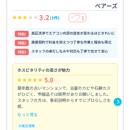
ベアーズ
3.2
1
(5件)
＋
高圧洗浄でエアコン内部の空気が変わるほどきれいに
特⻑1
直接契約で料金を抑えつつ丁寧な作業と報告も両立
特⻑2
スタッフの身だしなみや対応も丁寧で任せて安心
特⻑3
ホスピタリティの高さが魅力
法
5.0
築年数の古いマンションで、浴室のカビや石鹸カス
会
がひどく、市販品では限界がありお願いしました。
し
スタッフの方は、事前説明からすでにプロらしさを
あ
感...
い...
もっと見る
も
お風呂清掃
ト