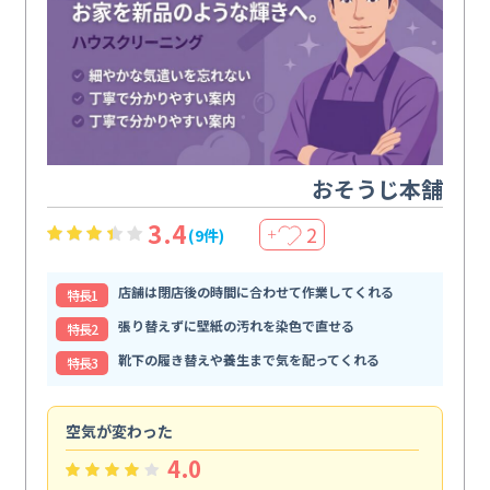
おそうじ本舗
3.4
2
(9件)
＋
店舗は閉店後の時間に合わせて作業してくれる
特⻑1
張り替えずに壁紙の汚れを染色で直せる
特⻑2
靴下の履き替えや養生まで気を配ってくれる
特⻑3
空気が変わった
浴
4.0