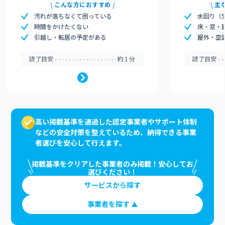
こんな方におすすめ
主
汚れが落ちなくて困っている
水回り（
時間をかけたくない
床・窓・
引越し・転居の予定がある
屋外・空
読了目安
約1分
読了目安
高い掲載基準を通過した認定事業者やサポート体制
などの安全対策を整えているため、納得できる事業
者選びを安心して行えます。
掲載基準をクリアした事業者のみ掲載！安心してお
選びください！
サービスから探す
事業者を探す