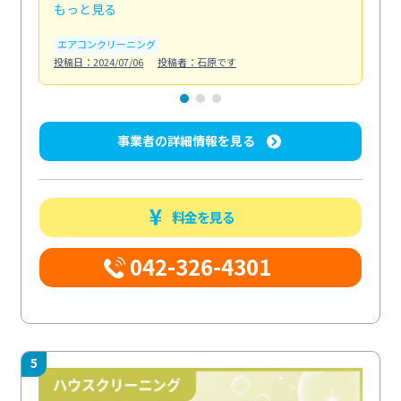
もっと見る
も
エアコンクリーニング
お
投稿日：2024/07/06
投稿者：石原です
投稿日
事業者の詳細情報を見る
料金を見る
042-326-4301
5