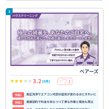
2
ベアーズ
3.2
1
(5件)
＋
高圧洗浄でエアコン内部の空気が変わるほどきれいに
特⻑1
直接契約で料金を抑えつつ丁寧な作業と報告も両立
特⻑2