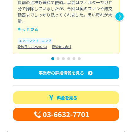
夏前の点検も兼ねて依頼。以前はフィルターだけ自
掃
分で掃除していましたが、今回は奥のファンや熱交
た
換器までしっかり洗ってくれました。黒い汚れが大
キ
量...
安...
もっと見る
も
エアコンクリーニング
お
投稿日：2025/02/23
投稿者：吉村
投稿日
事業者の詳細情報を見る
料金を見る
03-6632-7701