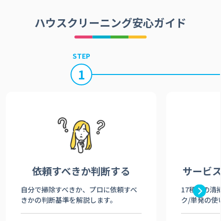
ハウスクリーニング安心ガイド
STEP
1
依頼すべきか
判断する
サービ
自分で掃除すべきか、プロに依頼すべ
17種類の清
きかの判断基準を解説します。
ク/単発の使