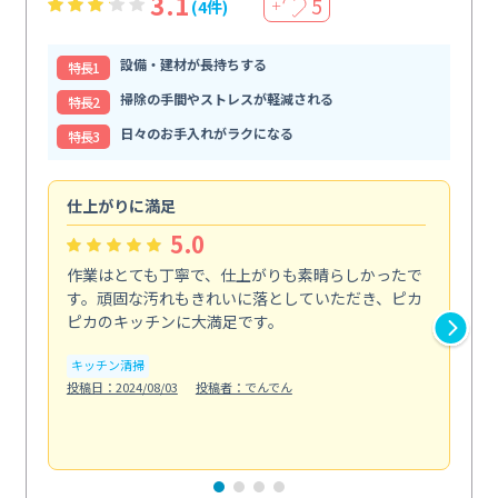
3.1
5
(4件)
＋
設備・建材が長持ちする
特⻑1
掃除の手間やストレスが軽減される
特⻑2
日々のお手入れがラクになる
特⻑3
仕上がりに満足
親
5.0
作業はとても丁寧で、仕上がりも素晴らしかったで
ス
す。頑固な汚れもきれいに落としていただき、ピカ
説
ピカのキッチンに大満足です。
の
い...
キッチン清掃
も
投稿日：2024/08/03
投稿者：でんでん
エ
投稿日