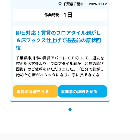
千葉県千葉市
2026.03.12
1日
作業時間
即日対応！賃貸のフロアタイル剥がし
＆床ワックス仕上げで退去前の原状回
復
千葉県市川市の賃貸アパート（1DK）にて、退去を
控えたお客様より「フロアタイル剥がしと床の原状
回復」のご依頼をいただきました。「自分で剥がし
始めたら床がベタベタになり、手に負えなくなっ
た」「退去期限が迫っていて時間がない…
事例の詳細を見る
事業者の詳細を見る