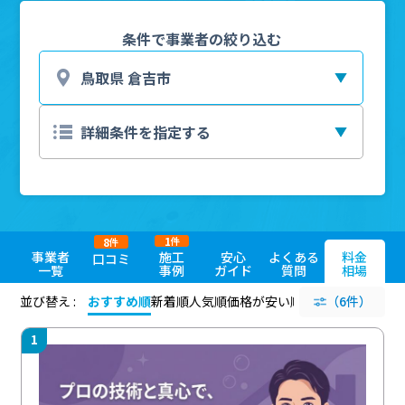
条件で事業者の絞り込む
1
8
件
件
事業者
施工
安心
よくある
料金
口コミ
一覧
事例
ガイド
質問
相場
並び替え :
おすすめ順
新着順
人気順
価格が安い順
評価が高い順
（6件）
評価
1