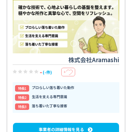
株式会社Aramashi
-
(-件)
＋
プロらしい落ち着いた動作
特⻑1
生活を支える専門意識
特⻑2
落ち着いた丁寧な接客
特⻑3
事業者の詳細情報を見る