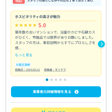
スタッフの身だしなみや対応も丁寧で任せて安心
特⻑3
ホスピタリティの高さが魅力
法
5.0
築年数の古いマンションで、浴室のカビや石鹸カス
会
がひどく、市販品では限界がありお願いしました。
し
スタッフの方は、事前説明からすでにプロらしさを
あ
感...
い...
もっと見る
も
お風呂清掃
ト
投稿日：2025/02/12
投稿者：モリヤマ
投稿日
事業者の詳細情報を見る