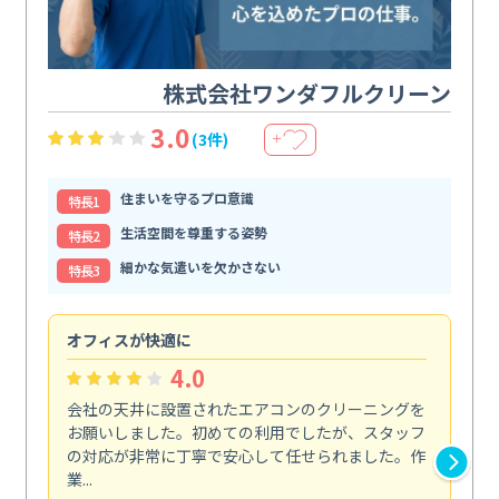
株式会社ワンダフルクリーン
3.0
(3件)
＋
住まいを守るプロ意識
特⻑1
生活空間を尊重する姿勢
特⻑2
細かな気遣いを欠かさない
特⻑3
オフィスが快適に
納
4.0
会社の天井に設置されたエアコンのクリーニングを
浴
お願いしました。初めての利用でしたが、スタッフ
終
の対応が非常に丁寧で安心して任せられました。作
き
業...
し...