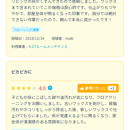
リビングの床がくすんできたので依頼しました。ワックス
まで含まれていてこの価格は良心的です。仕上がりもつや
やかで、部屋全体が明るくなった印象です。自分では絶対
できない作業だったので、頼んで本当に良かったです！
フローリング清掃
投稿日：2024/12/16
投稿者：maki
利用業者：
A.S.Tルームメンテナンス
ピカピカに
4.0
+1
参考になった
子どもが床にこぼした跡や油汚れが気になり、フロアクリ
ーニングをお願いしました。古いワックスを剥がし、皮脂
汚れやホコリをしっかり除去した後、新しいワックスで仕
上げてもらいました。床が見違えるように明るくなり、家
全体が清潔感のある雰囲気になりました。