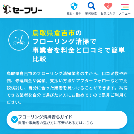
0
安心・安全
業者検索
お気に入り
メニュー
鳥取県倉吉市
の
フローリング清掃で
事業者を料金と口コミで簡単
比較
鳥取県倉吉市のフローリング清掃業者の中から、口コミ数や評
価、修理料金や実績、支払い方法やアフターフォローなどで比
較検討し、自分に合った業者を見つけることができます。納得
できる業者を自分で選びたい方にお勧めですので是非ご利用く
ださい。
フローリング清掃安心ガイド
費用や事業者の選び方に不安がある方はこちら