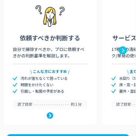
依頼すべきか
判断する
サービ
自分で掃除すべきか、プロに依頼すべ
17種類の清
きかの判断基準を解説します。
ク/単発の使
こんな方におすすめ
主
汚れが落ちなくて困っている
水回り（
時間をかけたくない
床・窓・
引越し・転居の予定がある
屋外・空
読了目安
約1分
読了目安