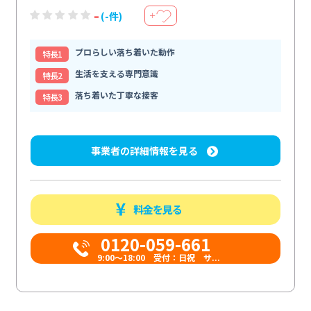
-
(-件)
＋
プロらしい落ち着いた動作
特⻑1
生活を支える専門意識
特⻑2
落ち着いた丁寧な接客
特⻑3
事業者の詳細情報を見る
料金を見る
0120-059-661
9:00〜18:00 受付：日祝 サ...