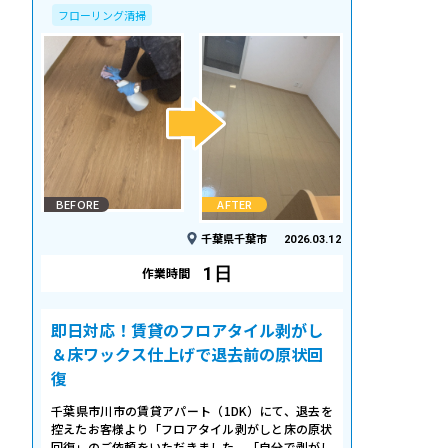
フローリング清掃
BEFORE
AFTER
千葉県千葉市
2026.03.12
1日
作業時間
即日対応！賃貸のフロアタイル剥がし
＆床ワックス仕上げで退去前の原状回
復
千葉県市川市の賃貸アパート（1DK）にて、退去を
控えたお客様より「フロアタイル剥がしと床の原状
回復」のご依頼をいただきました。「自分で剥がし