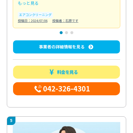
もっと見る
も
エアコンクリーニング
お
投稿日：2024/07/06
投稿者：石原です
投稿日
事業者の詳細情報を見る
料金を見る
042-326-4301
5