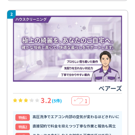
2
ベアーズ
3.2
1
(5件)
＋
高圧洗浄でエアコン内部の空気が変わるほどきれいに
特⻑1
直接契約で料金を抑えつつ丁寧な作業と報告も両立
特⻑2