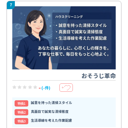
7
おそうじ革命
-
(-件)
＋
誠意を持った清掃スタイル
特⻑1
真面目で誠実な清掃態度
特⻑2
生活導線を考えた作業配慮
特⻑3