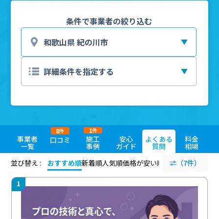
条件で事業者の絞り込む
1
8
件
件
事業者
施工
安心
よくある
料金
口コミ
一覧
事例
ガイド
質問
相場
並び替え :
おすすめ順
新着順
人気順
価格が安い順
評価が高い順
（7件）
評価
1