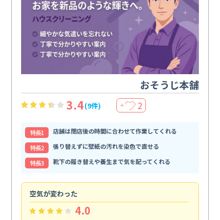
おそうじ本舗
3.4
2
(9件)
＋
店舗は閉店後の時間に合わせて作業してくれる
特⻑1
張り替えずに壁紙の汚れを染色で直せる
特⻑2
靴下の履き替えや養生まで気を配ってくれる
特⻑3
空気が変わった
浴
4.0