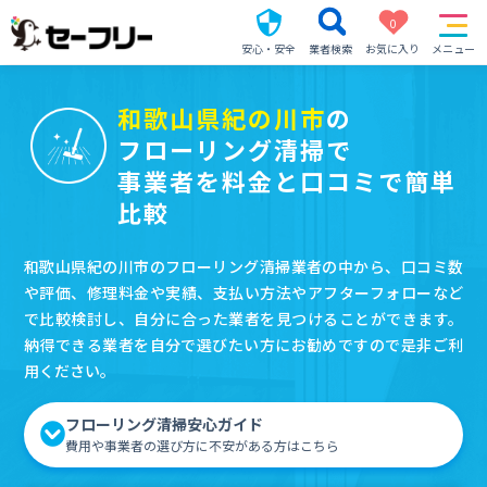
0
安心・安全
業者検索
お気に入り
メニュー
和歌山県紀の川市
の
フローリング清掃で
事業者を料金と口コミで簡単
比較
和歌山県紀の川市のフローリング清掃業者の中から、口コミ数
や評価、修理料金や実績、支払い方法やアフターフォローなど
で比較検討し、自分に合った業者を見つけることができます。
納得できる業者を自分で選びたい方にお勧めですので是非ご利
用ください。
フローリング清掃安心ガイド
費用や事業者の選び方に不安がある方はこちら