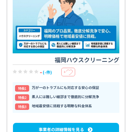
福岡ハウスクリーニング
-
(-件)
＋
万が一のトラブルにも対応する安心の保証
特⻑1
素人には難しい細部まで徹底的に分解洗浄
特⻑2
地域最安値に挑戦する明瞭な料金体系
特⻑3
事業者の詳細情報を見る