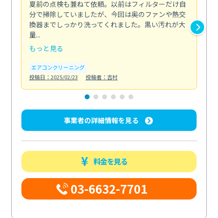
夏前の点検も兼ねて依頼。以前はフィルターだけ自
掃
分で掃除していましたが、今回は奥のファンや熱交
た
換器までしっかり洗ってくれました。黒い汚れが大
キ
量...
安...
もっと見る
も
エアコンクリーニング
お
投稿日：2025/02/23
投稿者：吉村
投稿日
事業者の詳細情報を見る
料金を見る
03-6632-7701