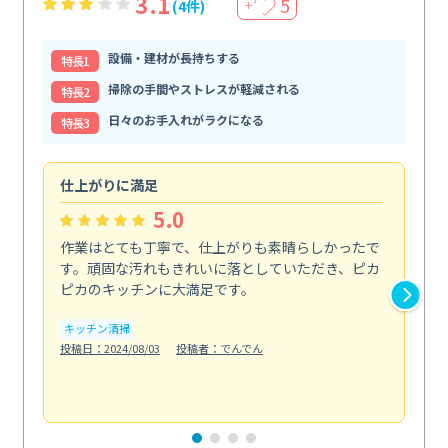
3.1
5
(4件)
＋
設備・建材が長持ちする
特⻑1
掃除の手間やストレスが軽減される
特⻑2
日々のお手入れがラクになる
特⻑3
仕上がりに満足
親
5.0
作業はとても丁寧で、仕上がりも素晴らしかったで
ス
す。頑固な汚れもきれいに落としていただき、ピカ
説
ピカのキッチンに大満足です。
の
い...
キッチン清掃
も
投稿日：2024/08/03
投稿者：でんでん
エ
投稿日