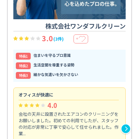
株式会社ワンダフルクリーン
3.0
(3件)
＋
住まいを守るプロ意識
特⻑1
生活空間を尊重する姿勢
特⻑2
細かな気遣いを欠かさない
特⻑3
オフィスが快適に
納
4.0
会社の天井に設置されたエアコンのクリーニングを
浴
お願いしました。初めての利用でしたが、スタッフ
終
の対応が非常に丁寧で安心して任せられました。作
き
業...
し...