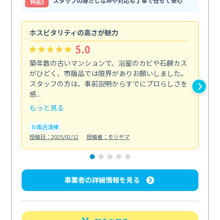
スタッフの身だしなみや対応も丁寧で任せて安心
特⻑3
ホスピタリティの高さが魅力
法
5.0
築年数の古いマンションで、浴室のカビや石鹸カス
会
がひどく、市販品では限界がありお願いしました。
し
スタッフの方は、事前説明からすでにプロらしさを
あ
感...
い...
もっと見る
も
お風呂清掃
ト
投稿日：2025/02/12
投稿者：モリヤマ
投稿日
事業者の詳細情報を見る