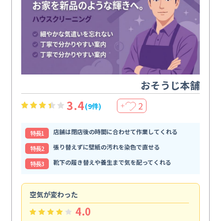
おそうじ本舗
3.4
2
(9件)
＋
店舗は閉店後の時間に合わせて作業してくれる
特⻑1
張り替えずに壁紙の汚れを染色で直せる
特⻑2
靴下の履き替えや養生まで気を配ってくれる
特⻑3
空気が変わった
浴
4.0