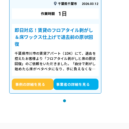
千葉県千葉市
2026.03.12
1日
作業時間
即日対応！賃貸のフロアタイル剥がし
＆床ワックス仕上げで退去前の原状回
復
千葉県市川市の賃貸アパート（1DK）にて、退去を
控えたお客様より「フロアタイル剥がしと床の原状
回復」のご依頼をいただきました。「自分で剥がし
始めたら床がベタベタになり、手に負えなくなっ
た」「退去期限が迫っていて時間がない…
事例の詳細を見る
事業者の詳細を見る