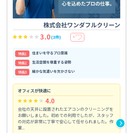
株式会社ワンダフルクリーン
3.0
(3件)
＋
住まいを守るプロ意識
特⻑1
生活空間を尊重する姿勢
特⻑2
細かな気遣いを欠かさない
特⻑3
オフィスが快適に
納
4.0
会社の天井に設置されたエアコンのクリーニングを
浴
お願いしました。初めての利用でしたが、スタッフ
終
の対応が非常に丁寧で安心して任せられました。作
き
業...
し...