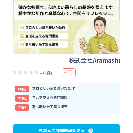
株式会社Aramashi
-
(-件)
＋
プロらしい落ち着いた動作
特⻑1
生活を支える専門意識
特⻑2
落ち着いた丁寧な接客
特⻑3
事業者の詳細情報を見る