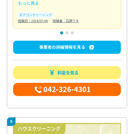
もっと見る
も
エアコンクリーニング
お
投稿日：2024/07/06
投稿者：石原です
投稿日
事業者の詳細情報を見る
料金を見る
042-326-4301
5