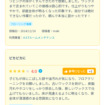
リビングの床がくすんできたので依頼しました。ワックス
まで含まれていてこの価格は良心的です。仕上がりもつや
やかで、部屋全体が明るくなった印象です。自分では絶対
できない作業だったので、頼んで本当に良かったです！
フローリング清掃
投稿日：2024/12/16
投稿者：maki
利用業者：
A.S.Tルームメンテナンス
ピカピカに
4.0
+1
参考になった
子どもが床にこぼした跡や油汚れが気になり、フロアクリ
ーニングをお願いしました。古いワックスを剥がし、皮脂
汚れやホコリをしっかり除去した後、新しいワックスで仕
上げてもらいました。床が見違えるように明るくなり、家
全体が清潔感のある雰囲気になりました。