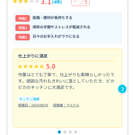
3.1
5
(4件)
＋
設備・建材が長持ちする
特⻑1
掃除の手間やストレスが軽減される
特⻑2
日々のお手入れがラクになる
特⻑3
仕上がりに満足
親
5.0
作業はとても丁寧で、仕上がりも素晴らしかったで
ス
す。頑固な汚れもきれいに落としていただき、ピカ
説
ピカのキッチンに大満足です。
の
い...
キッチン清掃
も
投稿日：2024/08/03
投稿者：でんでん
エ
投稿日