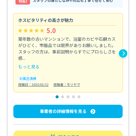
スタッフの身だしなみや対応も丁寧で任せて安心
特⻑3
ホスピタリティの高さが魅力
法
5.0
築年数の古いマンションで、浴室のカビや石鹸カス
会
がひどく、市販品では限界がありお願いしました。
し
スタッフの方は、事前説明からすでにプロらしさを
あ
感...
い...
もっと見る
も
お風呂清掃
ト
投稿日：2025/02/12
投稿者：モリヤマ
投稿日
事業者の詳細情報を見る