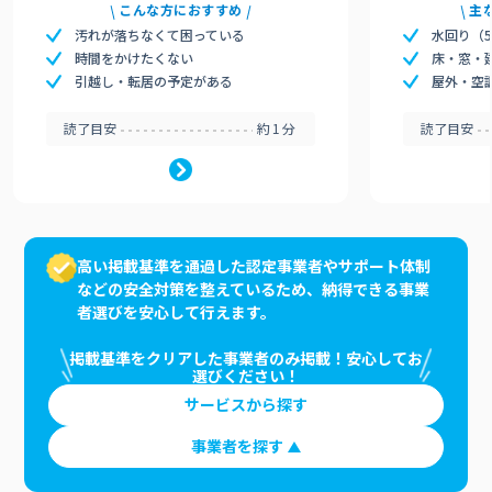
こんな方におすすめ
主
汚れが落ちなくて困っている
水回り（
時間をかけたくない
床・窓・
引越し・転居の予定がある
屋外・空
読了目安
約1分
読了目安
高い掲載基準を通過した認定事業者やサポート体制
などの安全対策を整えているため、納得できる事業
者選びを安心して行えます。
掲載基準をクリアした事業者のみ掲載！安心してお
選びください！
サービスから探す
事業者を探す