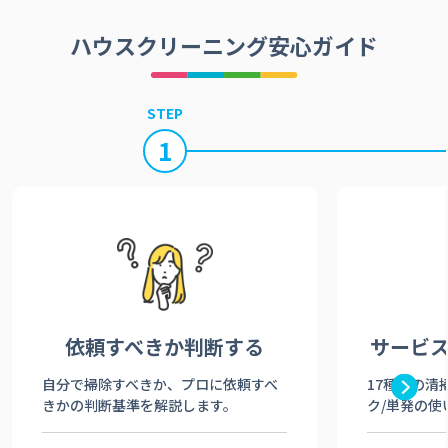
ハウスクリーニング安心ガイド
STEP
1
依頼すべきか
判断する
サービ
自分で掃除すべきか、プロに依頼すべ
17種類の清
きかの判断基準を解説します。
ク/単発の使