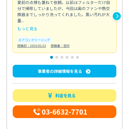
夏前の点検も兼ねて依頼。以前はフィルターだけ自
掃
分で掃除していましたが、今回は奥のファンや熱交
た
換器までしっかり洗ってくれました。黒い汚れが大
キ
量...
安...
もっと見る
も
エアコンクリーニング
お
投稿日：2025/02/23
投稿者：吉村
投稿日
事業者の詳細情報を見る
料金を見る
03-6632-7701