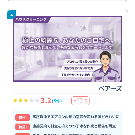
2
ベアーズ
3.2
1
(5件)
＋
高圧洗浄でエアコン内部の空気が変わるほどきれいに
特⻑1
直接契約で料金を抑えつつ丁寧な作業と報告も両立
特⻑2