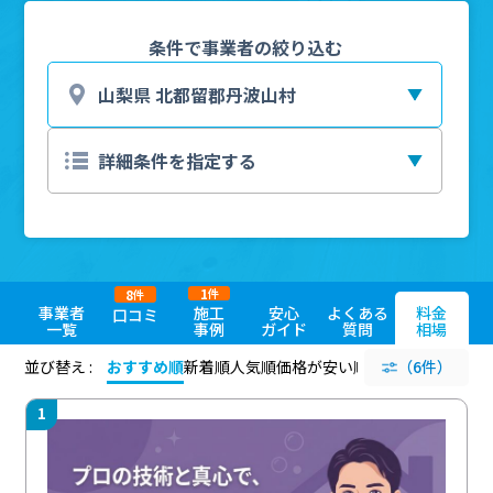
条件で事業者の絞り込む
1
8
件
件
事業者
施工
安心
よくある
料金
口コミ
一覧
事例
ガイド
質問
相場
並び替え :
おすすめ順
新着順
人気順
価格が安い順
評価が高い順
（6件）
評価
1