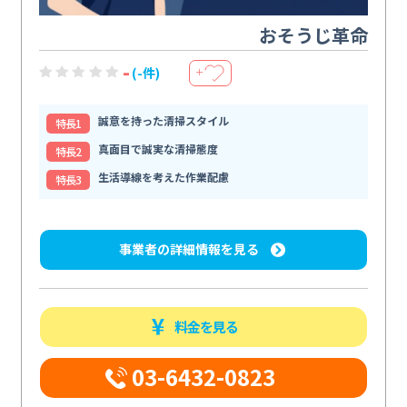
おそうじ革命
-
(-件)
＋
誠意を持った清掃スタイル
特⻑1
真面目で誠実な清掃態度
特⻑2
生活導線を考えた作業配慮
特⻑3
事業者の詳細情報を見る
料金を見る
03-6432-0823