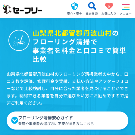
0
安心・安全
業者検索
お気に入り
メニュー
山梨県北都留郡丹波山村
の
フローリング清掃で
事業者を料金と口コミで簡単
比較
山梨県北都留郡丹波山村のフローリング清掃業者の中から、口
コミ数や評価、修理料金や実績、支払い方法やアフターフォロ
ーなどで比較検討し、自分に合った業者を見つけることができ
ます。納得できる業者を自分で選びたい方にお勧めですので是
非ご利用ください。
フローリング清掃安心ガイド
費用や事業者の選び方に不安がある方はこちら