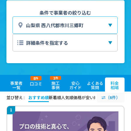
条件で事業者の絞り込む
1
8
件
件
事業者
施工
安心
よくある
料金
口コミ
一覧
事例
ガイド
質問
相場
並び替え :
おすすめ順
新着順
人気順
価格が安い順
評価が高い順
（6件）
評価
1