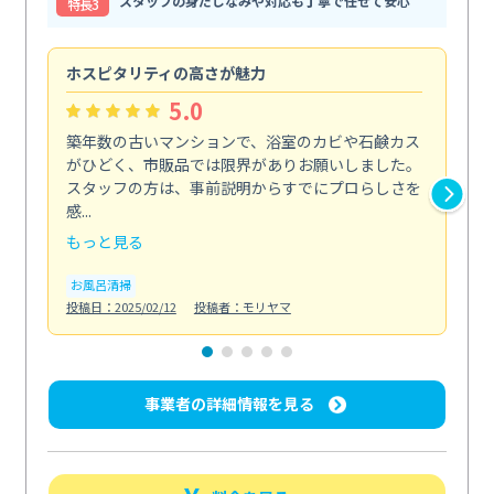
スタッフの身だしなみや対応も丁寧で任せて安心
特⻑3
ホスピタリティの高さが魅力
法
5.0
築年数の古いマンションで、浴室のカビや石鹸カス
会
がひどく、市販品では限界がありお願いしました。
し
スタッフの方は、事前説明からすでにプロらしさを
あ
感...
い...
もっと見る
も
お風呂清掃
ト
投稿日：2025/02/12
投稿者：モリヤマ
投稿日
事業者の詳細情報を見る