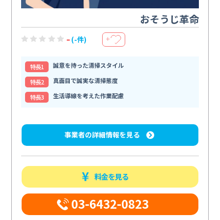
おそうじ革命
-
(-件)
＋
誠意を持った清掃スタイル
特⻑1
真面目で誠実な清掃態度
特⻑2
生活導線を考えた作業配慮
特⻑3
事業者の詳細情報を見る
料金を見る
03-6432-0823