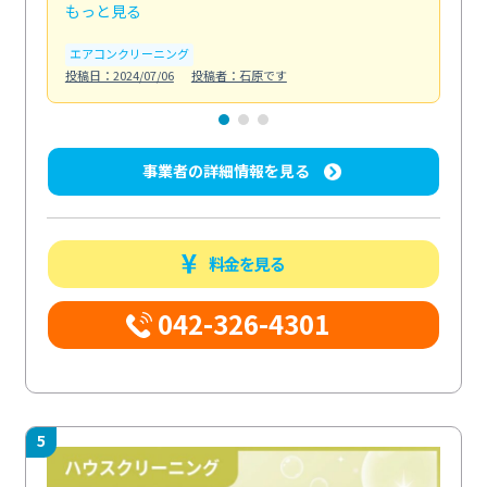
もっと見る
も
エアコンクリーニング
お
投稿日：2024/07/06
投稿者：石原です
投稿日
事業者の詳細情報を見る
料金を見る
042-326-4301
5