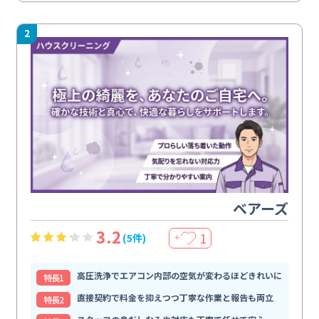
2
ベアーズ
3.2
1
(5件)
＋
高圧洗浄でエアコン内部の空気が変わるほどきれいに
特⻑1
直接契約で料金を抑えつつ丁寧な作業と報告も両立
特⻑2