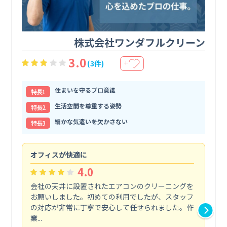
株式会社ワンダフルクリーン
3.0
(3件)
＋
住まいを守るプロ意識
特⻑1
生活空間を尊重する姿勢
特⻑2
細かな気遣いを欠かさない
特⻑3
オフィスが快適に
納
4.0
会社の天井に設置されたエアコンのクリーニングを
浴
お願いしました。初めての利用でしたが、スタッフ
終
の対応が非常に丁寧で安心して任せられました。作
き
業...
し...