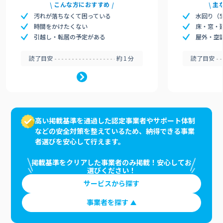
こんな方におすすめ
主
汚れが落ちなくて困っている
水回り（
時間をかけたくない
床・窓・
引越し・転居の予定がある
屋外・空
読了目安
約1分
読了目安
高い掲載基準を通過した認定事業者やサポート体制
などの安全対策を整えているため、納得できる事業
者選びを安心して行えます。
掲載基準をクリアした事業者のみ掲載！安心してお
選びください！
サービスから探す
事業者を探す