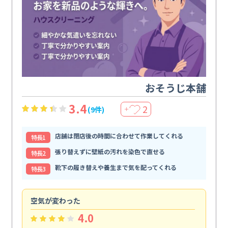
おそうじ本舗
3.4
2
(9件)
＋
店舗は閉店後の時間に合わせて作業してくれる
特⻑1
張り替えずに壁紙の汚れを染色で直せる
特⻑2
靴下の履き替えや養生まで気を配ってくれる
特⻑3
空気が変わった
浴
4.0