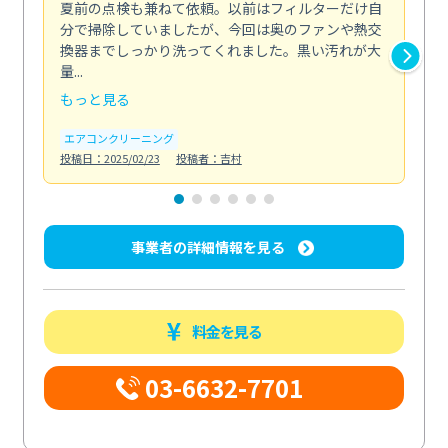
夏前の点検も兼ねて依頼。以前はフィルターだけ自
掃
分で掃除していましたが、今回は奥のファンや熱交
た
換器までしっかり洗ってくれました。黒い汚れが大
キ
量...
安...
もっと見る
も
エアコンクリーニング
お
投稿日：2025/02/23
投稿者：吉村
投稿日
事業者の詳細情報を見る
料金を見る
03-6632-7701