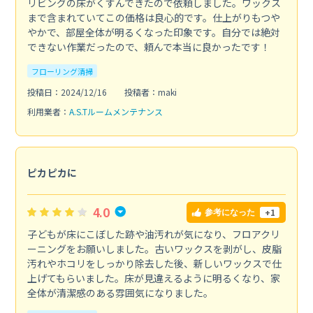
リビングの床がくすんできたので依頼しました。ワックス
まで含まれていてこの価格は良心的です。仕上がりもつや
やかで、部屋全体が明るくなった印象です。自分では絶対
できない作業だったので、頼んで本当に良かったです！
フローリング清掃
投稿日：2024/12/16
投稿者：maki
利用業者：
A.S.Tルームメンテナンス
ピカピカに
4.0
+1
参考になった
子どもが床にこぼした跡や油汚れが気になり、フロアクリ
ーニングをお願いしました。古いワックスを剥がし、皮脂
汚れやホコリをしっかり除去した後、新しいワックスで仕
上げてもらいました。床が見違えるように明るくなり、家
全体が清潔感のある雰囲気になりました。