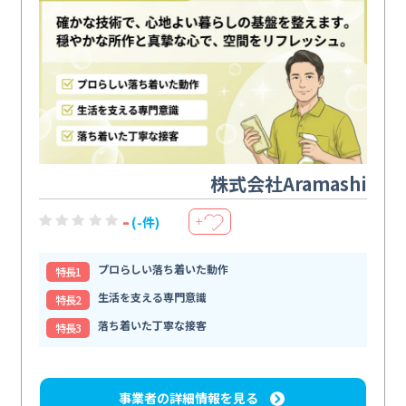
株式会社Aramashi
-
(-件)
＋
プロらしい落ち着いた動作
特⻑1
生活を支える専門意識
特⻑2
落ち着いた丁寧な接客
特⻑3
事業者の詳細情報を見る