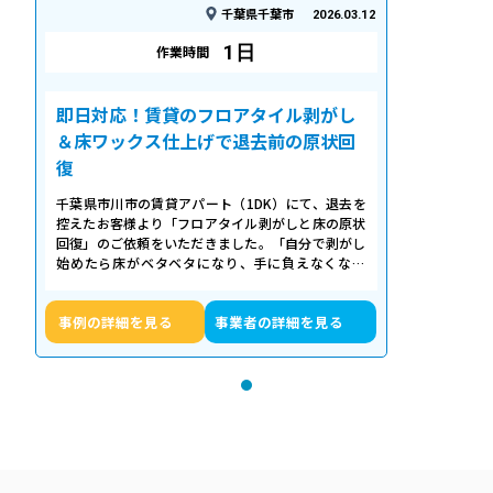
千葉県千葉市
2026.03.12
1日
作業時間
即日対応！賃貸のフロアタイル剥がし
＆床ワックス仕上げで退去前の原状回
復
千葉県市川市の賃貸アパート（1DK）にて、退去を
控えたお客様より「フロアタイル剥がしと床の原状
回復」のご依頼をいただきました。「自分で剥がし
始めたら床がベタベタになり、手に負えなくなっ
た」「退去期限が迫っていて時間がない…
事例の詳細を見る
事業者の詳細を見る