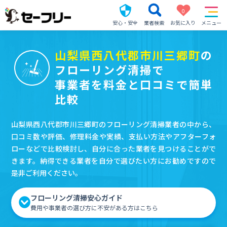
0
安心・安全
業者検索
お気に入り
メニュー
山梨県西八代郡市川三郷町
の
フローリング清掃で
事業者を料金と口コミで簡単
比較
山梨県西八代郡市川三郷町のフローリング清掃業者の中から、
口コミ数や評価、修理料金や実績、支払い方法やアフターフォ
ローなどで比較検討し、自分に合った業者を見つけることがで
きます。納得できる業者を自分で選びたい方にお勧めですので
是非ご利用ください。
フローリング清掃安心ガイド
費用や事業者の選び方に不安がある方はこちら