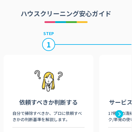
ハウスクリーニング安心ガイド
STEP
1
依頼すべきか
判断する
サービ
自分で掃除すべきか、プロに依頼すべ
17種類の清
きかの判断基準を解説します。
ク/単発の使