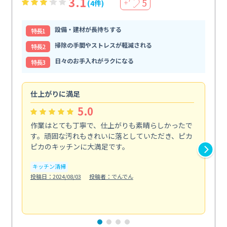
3.1
5
(4件)
＋
設備・建材が長持ちする
特⻑1
掃除の手間やストレスが軽減される
特⻑2
日々のお手入れがラクになる
特⻑3
仕上がりに満足
親
5.0
作業はとても丁寧で、仕上がりも素晴らしかったで
ス
す。頑固な汚れもきれいに落としていただき、ピカ
説
ピカのキッチンに大満足です。
の
い...
キッチン清掃
も
投稿日：2024/08/03
投稿者：でんでん
エ
投稿日