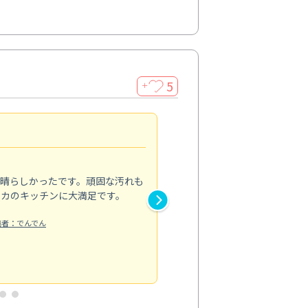
5
＋
親切で丁寧な作業
5.0
素晴らしかったです。頑固な汚れも
スタッフの方は非常に親切で、
ピカのキッチンに大満足です。
き安心感がありました。エアコ
り快適に感じています。丁寧な
稿者：でんでん
エアコンクリーニング
投稿日：2024/