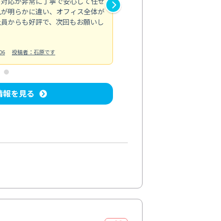
の対応が非常に丁寧で安心して任せ
もスムーズに進行。頑固な汚れ
風が明らかに違い、オフィス全体が
生まれ変わりました。料金も納
社員からも好評で、次回もお願いし
ています。
お風呂清掃
投稿日：2024/06/18
投
06
投稿者：石原です
情報を見る