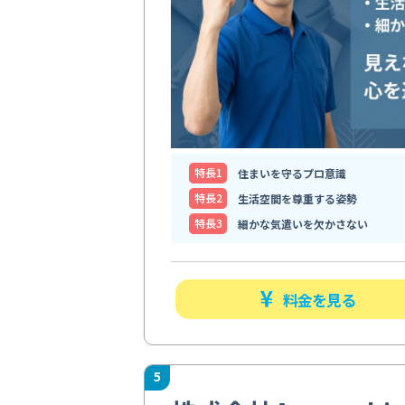
特⻑1
住まいを守るプロ意識
特⻑2
生活空間を尊重する姿勢
特⻑3
細かな気遣いを欠かさない
料金を見る
5