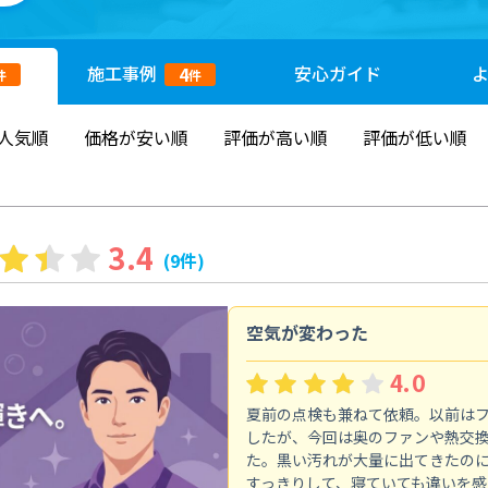
施工
事例
安心
ガイド
4
件
件
人気順
価格が安い順
評価が高い順
評価が低い順
3.4
(9件)
空気が変わった
4.0
夏前の点検も兼ねて依頼。以前は
したが、今回は奥のファンや熱交
た。黒い汚れが大量に出てきたの
すっきりして、寝ていても違いを感