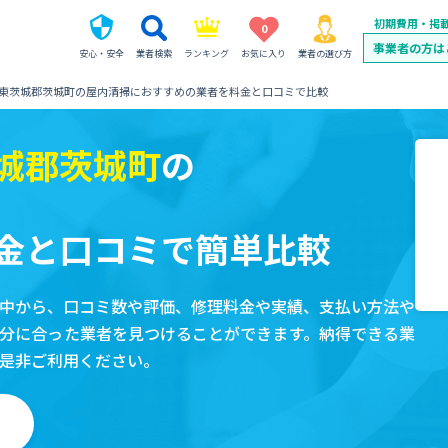
初期費用・掲
0
事業者の方は
安心・安全
業者検索
ランキング
お気に入り
業者の選び方
東茨城郡茨城町の屋内清掃におすすめの業者を料金と口コミで比較
城郡茨城町
の
金と口コミで簡単比較
中から、口コミ数や評価、修理料金や実績、支払い方法や
分に合った業者を見つけることができます。納得できる業
是非ご利用ください。