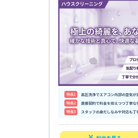
特⻑1
高圧洗浄でエアコン内部の空気が
特⻑2
直接契約で料金を抑えつつ丁寧な
特⻑3
スタッフの身だしなみや対応も丁
料金を見る