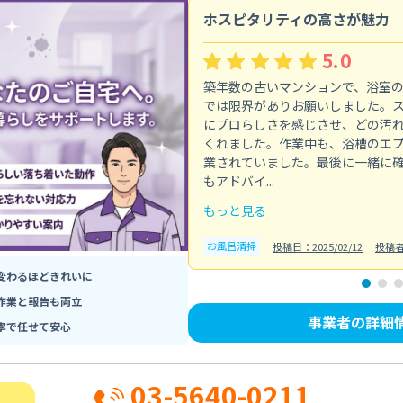
ホスピタリティの高さが魅力
5.0
築年数の古いマンションで、浴室
では限界がありお願いしました。
にプロらしさを感じさせ、どの汚
くれました。作業中も、浴槽のエ
業されていました。最後に一緒に
もアドバイ...
もっと見る
お風呂清掃
投稿日：2025/02/12
投稿
変わるほどきれいに
作業と報告も両立
事業者の詳細
寧で任せて安心
03-5640-0211