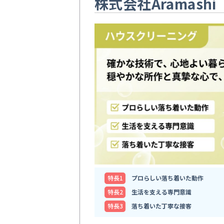
株式会社Aramashi
特⻑1
プロらしい落ち着いた動作
特⻑2
生活を支える専門意識
特⻑3
落ち着いた丁寧な接客