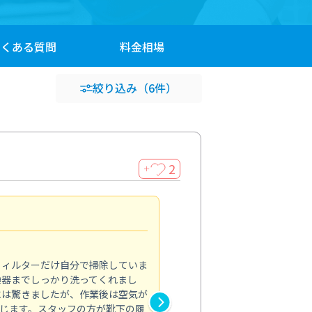
よくある
質問
料金
相場
絞り込み
（6件）
2
＋
浴室が明るく
5.0
フィルターだけ自分で掃除していま
掃除しても取れなかったカビや
換器までしっかり洗ってくれまし
がプロ。浴室が明るく感じるほ
には驚きましたが、作業後は空気が
の説明も丁寧で安心できました
じます。スタッフの方が靴下の履
と気分も全然違います。