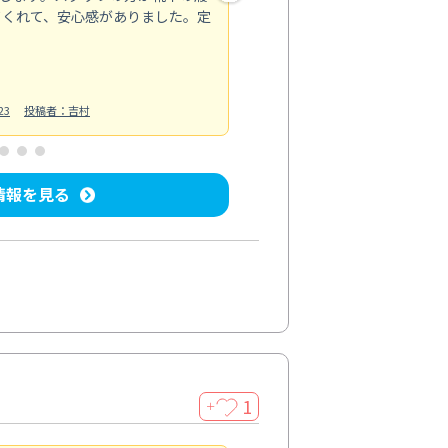
てくれて、安心感がありました。定
お風呂清掃
投稿日：2025/02/12
投
23
投稿者：吉村
情報を見る
1
＋