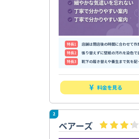
特⻑1
店舗は閉店後の時間に合わせて作
特⻑2
張り替えずに壁紙の汚れを染色で
特⻑3
靴下の履き替えや養生まで気を配
料金を見る
2
ベアーズ