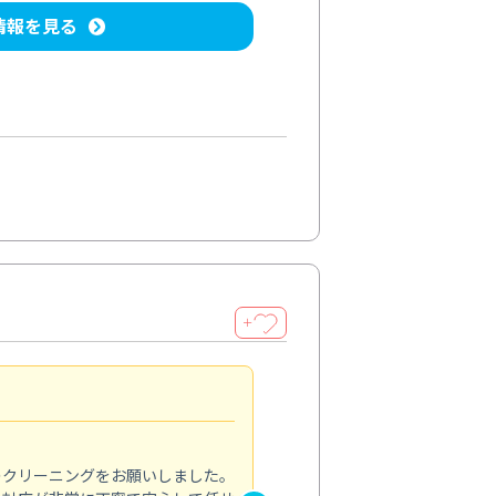
情報を見る
＋
納得のサービス
5.0
のクリーニングをお願いしました。
浴室の清掃を依頼しました。ス