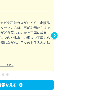
法人利用
5.0
のカビや石鹸カスがひどく、市販品
会社のトイレと洗面台清掃をス
スタッフの方は、事前説明からすで
てはオフィス対応が雑なところ
れがどう落ちるのかを丁寧に教えて
なみから言葉遣い、作業マナー
プロン内や排水口の奥まで丁寧に作
心して任せられました。
確認しながら、日々のお手入れ方法
トイレ清掃
投稿日：2024/09/09
投
者：モリヤマ
情報を見る