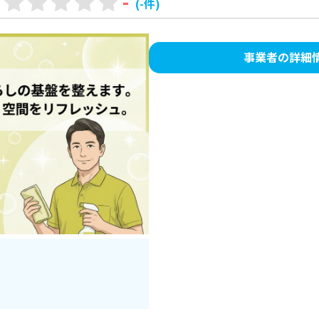
-
(-件)
事業者の詳細