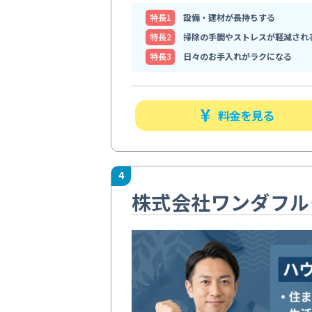
特⻑1
設備・建材が長持ちする
特⻑2
掃除の手間やストレスが軽減され
特⻑3
日々のお手入れがラクになる
料金を見る
4
株式会社ワンダフル