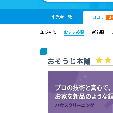
事業者
一覧
口コミ
1
並び替え :
おすすめ順
新着順
1
おそうじ本舗