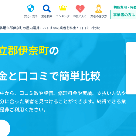
初期費用・掲
0
事業者の方は
安心・安全
業者検索
ランキング
お気に入り
業者の選び方
北足立郡伊奈町の屋内清掃におすすめの業者を料金と口コミで比較
立郡伊奈町
の
金と口コミで簡単比較
中から、口コミ数や評価、修理料金や実績、支払い方法や
分に合った業者を見つけることができます。納得できる業
是非ご利用ください。