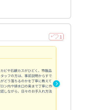
1
＋
法人利用
5.0
のカビや石鹸カスがひどく、市販品
会社のトイレと洗面台清掃をス
スタッフの方は、事前説明からすで
てはオフィス対応が雑なところ
れがどう落ちるのかを丁寧に教えて
なみから言葉遣い、作業マナー
プロン内や排水口の奥まで丁寧に作
心して任せられました。
確認しながら、日々のお手入れ方法
トイレ清掃
投稿日：2024/09/09
投