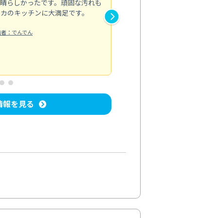
素晴らしかったです。頑固な汚れも
スタッフの方は非常に親切で、
ピカのキッチンに大満足です。
き安心感がありました。エアコ
り快適に感じています。丁寧な
稿者：でんでん
エアコンクリーニング
投稿日：2024/
情報を見る