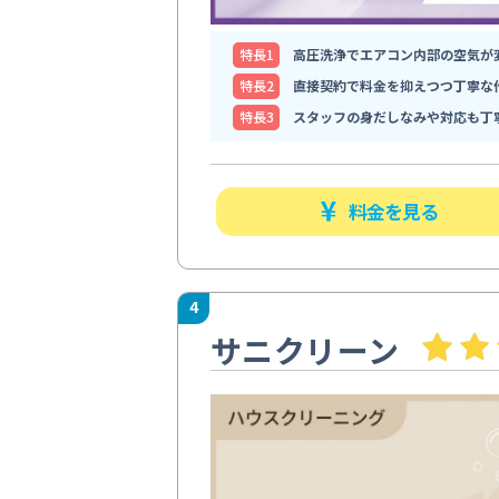
特⻑1
高圧洗浄でエアコン内部の空気が
特⻑2
直接契約で料金を抑えつつ丁寧な
特⻑3
スタッフの身だしなみや対応も丁
料金を見る
4
サニクリーン