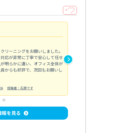
＋
納得のサービス
5.0
のクリーニングをお願いしました。
浴室の清掃を依頼しました。ス
の対応が非常に丁寧で安心して任せ
もスムーズに進行。頑固な汚れ
風が明らかに違い、オフィス全体が
生まれ変わりました。料金も納
社員からも好評で、次回もお願いし
ています。
お風呂清掃
投稿日：2024/06/18
投
06
投稿者：石原です
情報を見る