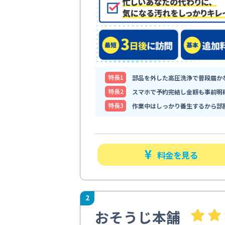
特⻑1
部品を外した高圧洗浄で普段届か
特⻑2
スマホで予約完結し金額も事前明
特⻑3
作業中はしっかり養生するから部
料金を見る
2
おそうじ本舗