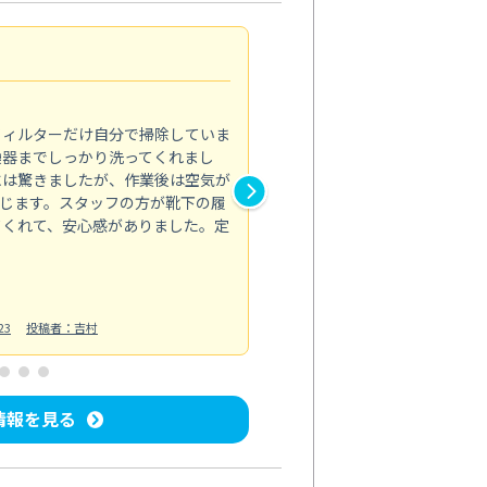
浴室が明るく
5.0
フィルターだけ自分で掃除していま
掃除しても取れなかったカビや
換器までしっかり洗ってくれまし
がプロ。浴室が明るく感じるほ
には驚きましたが、作業後は空気が
の説明も丁寧で安心できました
じます。スタッフの方が靴下の履
と気分も全然違います。
てくれて、安心感がありました。定
お風呂清掃
投稿日：2025/02/12
投
23
投稿者：吉村
情報を見る