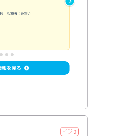
作業では床の汚れや溝に溜まっ
16
投稿者：あおい
らえました。自分では落としに
う...
もっと見る
ベランダ/バルコニー清掃
投稿日：202
情報を見る
2
＋