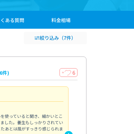
よくある
質問
料金
相場
絞り込み
（7件）
6
16件)
＋
見違える仕上がり
4.0
ルを使っていると聞き、細かいとこ
ベランダの汚れが気になってい
いました。養生もしっかりされてい
かできず、しっかり掃除する機
ったあとは風がすっきり感じられま
てきたので、今回クリーニング