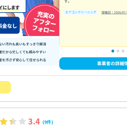
す。
エアコンクリーニング
投稿日：2026/07/
ない汚れも臭いもすっきり解消
確だから忙しくても頼みやすい
屋を汚さず安心して任せられる
事業者の詳細
3.4
(9件)