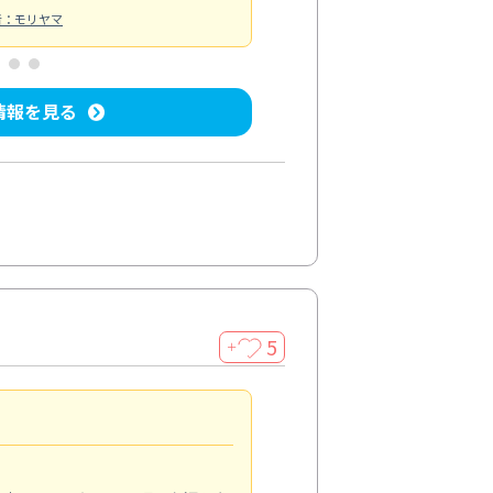
者：モリヤマ
情報を見る
5
＋
親切で丁寧な作業
5.0