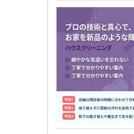
特⻑1
店舗は閉店後の時間に合わせて作
特⻑2
張り替えずに壁紙の汚れを染色で
特⻑3
靴下の履き替えや養生まで気を配