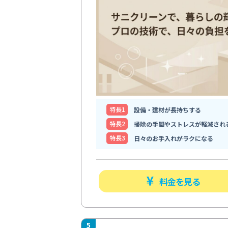
特⻑1
設備・建材が長持ちする
特⻑2
掃除の手間やストレスが軽減され
特⻑3
日々のお手入れがラクになる
料金を見る
5