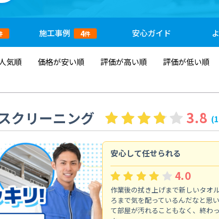
施工
事例
安心
ガイド
4
件
件
人気順
価格が安い順
評価が高い順
評価が低い順
スクリーニング
3.8
(
安心して任せられる
4.0
作業後の拭き上げまで新しいタオ
ろまで気を配っているんだなと思
て部屋が汚れることもなく、終わ