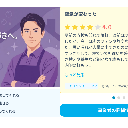
空気が変わった
4.0
夏前の点検も兼ねて依頼。以前は
したが、今回は奥のファンや熱交
た。黒い汚れが大量に出てきたの
すっきりして、寝ていても違いを感
き替えや養生など細かな配慮もし
期的に頼もう...
もっと見る
エアコンクリーニング
投稿日：2025/02/
業してくれる
直せる
事業者の詳細
ってくれる