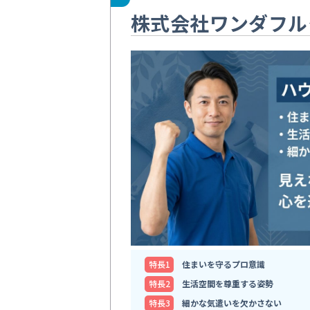
株式会社ワンダフル
特⻑1
住まいを守るプロ意識
特⻑2
生活空間を尊重する姿勢
特⻑3
細かな気遣いを欠かさない