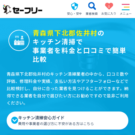
0
安心・安全
業者検索
お気に入り
メニュー
青森県下北郡佐井村
の
キッチン清掃で
事業者を料金と口コミで簡単
比較
青森県下北郡佐井村のキッチン清掃業者の中から、口コミ数や
評価、修理料金や実績、支払い方法やアフターフォローなどで
比較検討し、自分に合った業者を見つけることができます。納
得できる業者を自分で選びたい方にお勧めですので是非ご利用
ください。
キッチン清掃安心ガイド
費用や事業者の選び方に不安がある方はこちら