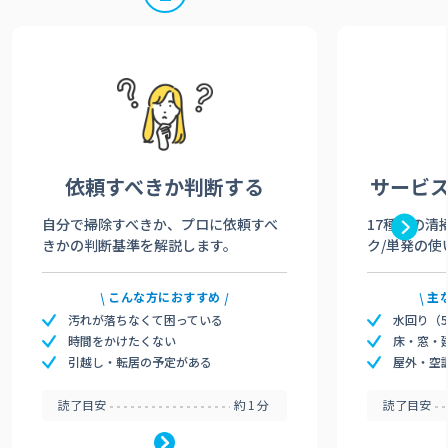
依頼すべきか
判断する
サービ
自分で掃除すべきか、プロに依頼すべ
17種類の清
きかの判断基準を解説します。
ク/単発の使
こんな方におすすめ
主
汚れが落ちなくて困っている
水回り（
時間をかけたくない
床・窓・
引越し・転居の予定がある
屋外・空
読了目安
約1分
読了目安