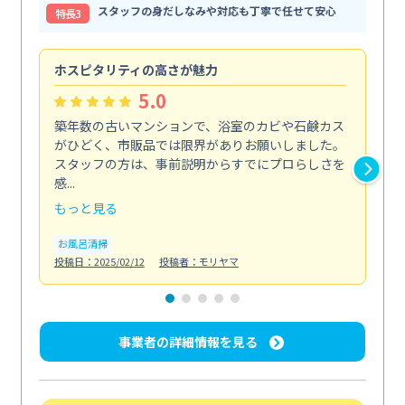
スタッフの身だしなみや対応も丁寧で任せて安心
特⻑3
ホスピタリティの高さが魅力
法
5.0
築年数の古いマンションで、浴室のカビや石鹸カス
会
がひどく、市販品では限界がありお願いしました。
し
スタッフの方は、事前説明からすでにプロらしさを
あ
感...
い...
もっと見る
も
お風呂清掃
ト
投稿日：2025/02/12
投稿者：モリヤマ
投稿日
事業者の詳細情報を見る