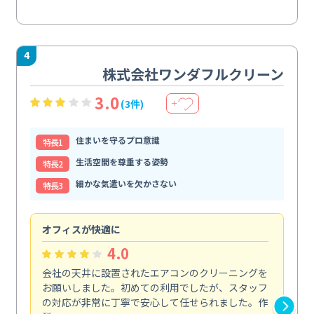
4
株式会社ワンダフルクリーン
3.0
(3件)
＋
住まいを守るプロ意識
特⻑1
生活空間を尊重する姿勢
特⻑2
細かな気遣いを欠かさない
特⻑3
オフィスが快適に
納
4.0
会社の天井に設置されたエアコンのクリーニングを
浴
お願いしました。初めての利用でしたが、スタッフ
終
の対応が非常に丁寧で安心して任せられました。作
き