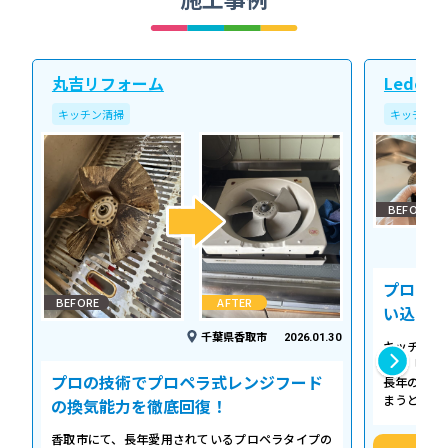
丸吉リフォーム
Ledope
キッチン清掃
キッチン清
BEFORE
プロの温
BEFORE
AFTER
い込み力
千葉県香取市
2026.01.30
キッチンの
える「シロ
プロの技術でプロペラ式レンジフード
長年の調理
まうとご家
の換気能力を徹底回復！
せん。お預
香取市にて、長年愛用されているプロペラタイプの