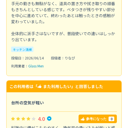
手元の動きも無駄がなく、道具の置き方や拭き取りの順番
もきちんとしている感じです。ベタつきが残りやすい部分
を中心に進めていて、終わったあとは触ったときの感触が
変わっていました。
全体的に派手さはないですが、普段使いでの違いはしっか
り出ています。
キッチン清掃
投稿日：2026/06/14
投稿者：りなぴ
利用業者：
Glass Men
この利用者は「
また利用したい
」と回答しました
台所の空気が軽い
4.0
0
参考になった
料理中に煙がこもりやすく、換気扇の吸い込みが弱いと感