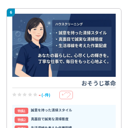
6
おそうじ革命
-
(-件)
＋
誠意を持った清掃スタイル
特⻑1
真面目で誠実な清掃態度
特⻑2
生活導線を考えた作業配慮