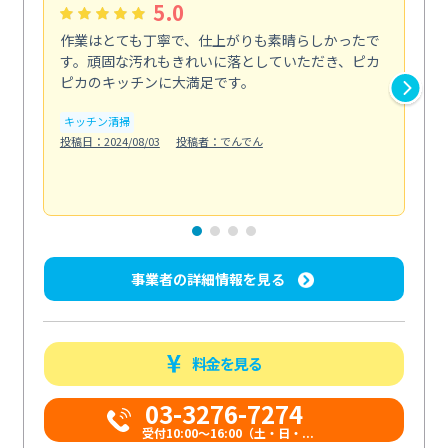
5.0
作業はとても丁寧で、仕上がりも素晴らしかったで
ス
す。頑固な汚れもきれいに落としていただき、ピカ
説
ピカのキッチンに大満足です。
の
い...
キッチン清掃
も
投稿日：2024/08/03
投稿者：でんでん
エ
投稿日
事業者の詳細情報を見る
料金を見る
03-3276-7274
受付10:00〜16:00（土・日・...