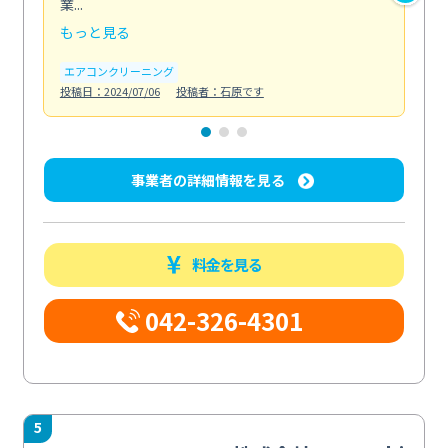
業...
し...
もっと見る
も
エアコンクリーニング
お
投稿日：2024/07/06
投稿者：石原です
投稿日
事業者の詳細情報を見る
料金を見る
042-326-4301
5