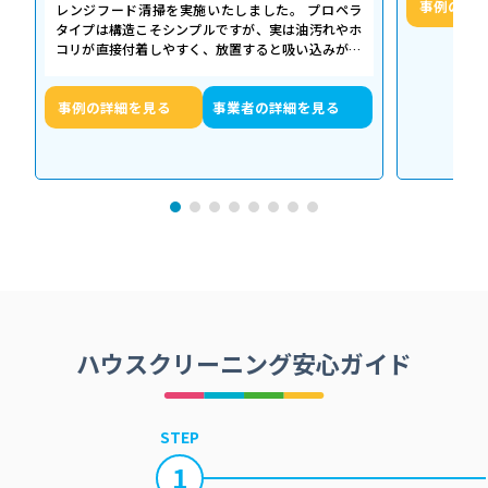
事例の詳
レンジフード清掃を実施いたしました。 プロペラ
タイプは構造こそシンプルですが、実は油汚れやホ
コリが直接付着しやすく、放置すると吸い込みが悪
くなるだけでなく、異音や故障の原因に…
事例の詳細を見る
事業者の詳細を見る
ハウスクリーニング安心ガイド
STEP
1