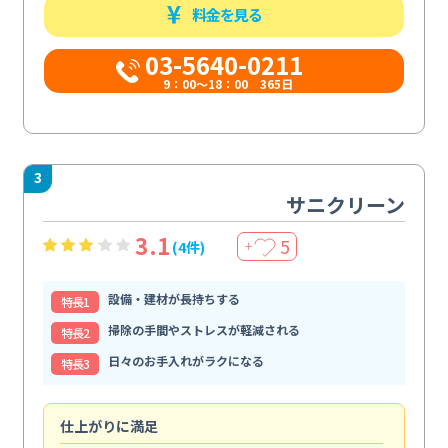
料金を見る
03-5640-0211
9：00～18：00 365日
3
サニクリーン
3.1
5
(4件)
＋
設備・建材が長持ちする
特⻑1
掃除の手間やストレスが軽減される
特⻑2
日々のお手入れがラクになる
特⻑3
仕上がりに満足
親