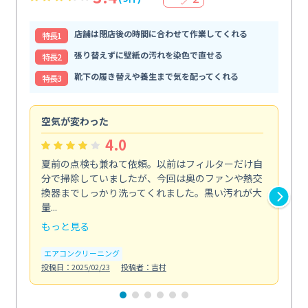
店舗は閉店後の時間に合わせて作業してくれる
特⻑1
張り替えずに壁紙の汚れを染色で直せる
特⻑2
靴下の履き替えや養生まで気を配ってくれる
特⻑3
空気が変わった
浴
4.0
夏前の点検も兼ねて依頼。以前はフィルターだけ自
掃
分で掃除していましたが、今回は奥のファンや熱交
た
換器までしっかり洗ってくれました。黒い汚れが大
キ
量...
安...
もっと見る
も
エアコンクリーニング
お
投稿日：2025/02/23
投稿者：吉村
投稿日