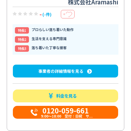
株式会社Aramashi
-
(-件)
＋
プロらしい落ち着いた動作
特⻑1
生活を支える専門意識
特⻑2
落ち着いた丁寧な接客
特⻑3
事業者の詳細情報を見る
料金を見る
0120-059-661
9:00〜18:00 受付：日祝 サ...