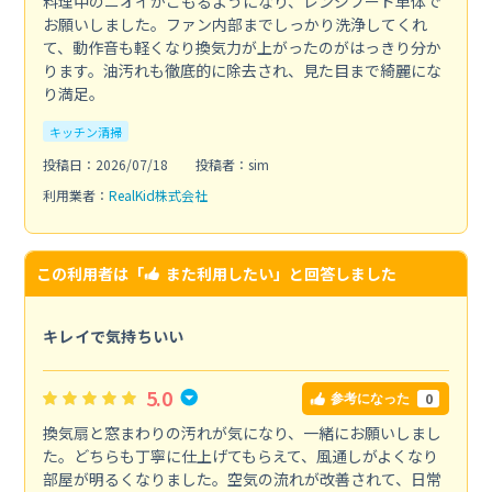
料理中のニオイがこもるようになり、レンジフード単体で
お願いしました。ファン内部までしっかり洗浄してくれ
て、動作音も軽くなり換気力が上がったのがはっきり分か
ります。油汚れも徹底的に除去され、見た目まで綺麗にな
り満足。
キッチン清掃
投稿日：2026/07/18
投稿者：sim
利用業者：
RealKid株式会社
この利用者は「
また利用したい
」と回答しました
キレイで気持ちいい
5.0
0
参考になった
換気扇と窓まわりの汚れが気になり、一緒にお願いしまし
た。どちらも丁寧に仕上げてもらえて、風通しがよくなり
部屋が明るくなりました。空気の流れが改善されて、日常