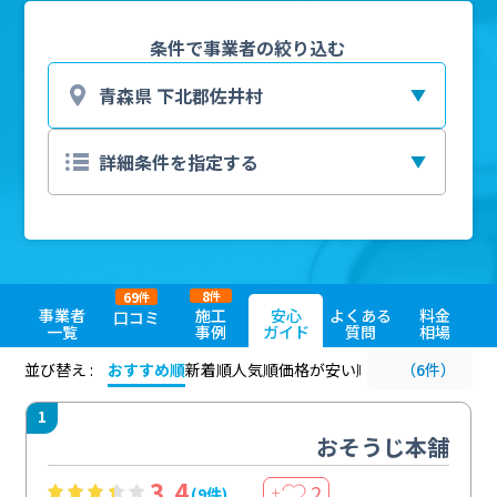
条件で事業者の絞り込む
8
69
件
件
事業者
施工
安心
よくある
料金
口コミ
一覧
事例
ガイド
質問
相場
並び替え :
おすすめ順
新着順
人気順
価格が安い順
評価が高い順
（6件）
評価
1
おそうじ本舗
3.4
2
(9件)
＋