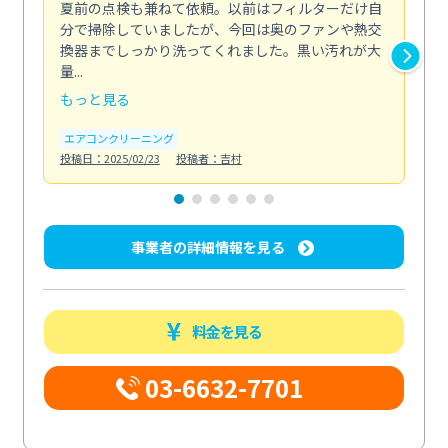
夏前の点検も兼ねて依頼。以前はフィルターだけ自
掃
分で掃除していましたが、今回は奥のファンや熱交
た
換器までしっかり洗ってくれました。黒い汚れが大
キ
量...
安...
もっと見る
も
エアコンクリーニング
お
投稿日：2025/02/23
投稿者：吉村
投稿日
事業者の詳細情報を見る
料金を見る
03-6632-7701