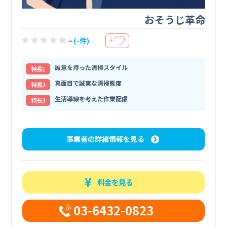
おそうじ革命
-
(-件)
＋
誠意を持った清掃スタイル
特⻑1
真面目で誠実な清掃態度
特⻑2
生活導線を考えた作業配慮
特⻑3
事業者の詳細情報を見る
料金を見る
03-6432-0823