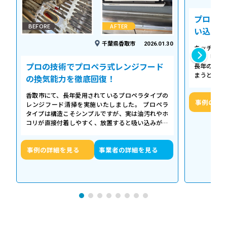
プロの温
BEFORE
AFTER
い込み力
千葉県香取市
2026.01.30
キッチンの
える「シロ
プロの技術でプロペラ式レンジフード
長年の調理
まうとご家
の換気能力を徹底回復！
せん。お預
香取市にて、長年愛用されているプロペラタイプの
事例の詳
レンジフード清掃を実施いたしました。 プロペラ
タイプは構造こそシンプルですが、実は油汚れやホ
コリが直接付着しやすく、放置すると吸い込みが悪
くなるだけでなく、異音や故障の原因に…
事例の詳細を見る
事業者の詳細を見る