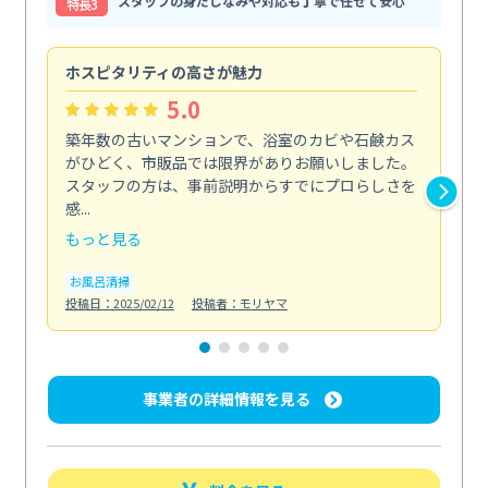
スタッフの身だしなみや対応も丁寧で任せて安心
特⻑3
ホスピタリティの高さが魅力
法
5.0
築年数の古いマンションで、浴室のカビや石鹸カス
会
がひどく、市販品では限界がありお願いしました。
し
スタッフの方は、事前説明からすでにプロらしさを
あ
感...
い...
もっと見る
も
お風呂清掃
ト
投稿日：2025/02/12
投稿者：モリヤマ
投稿日
事業者の詳細情報を見る