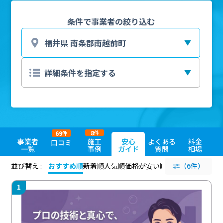
条件で事業者の絞り込む
8
69
件
件
事業者
施工
安心
よくある
料金
口コミ
一覧
事例
ガイド
質問
相場
並び替え :
おすすめ順
新着順
人気順
価格が安い順
評価が高い順
（6件）
評価
1