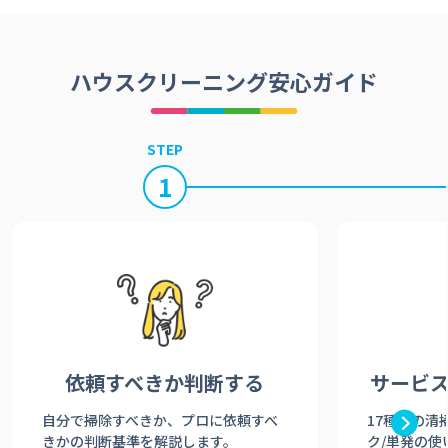
ハウスクリーニング安心ガイド
STEP
1
依頼すべきか
判断する
サービ
自分で掃除すべきか、プロに依頼すべ
17種類の清
きかの判断基準を解説します。
ク/単発の使