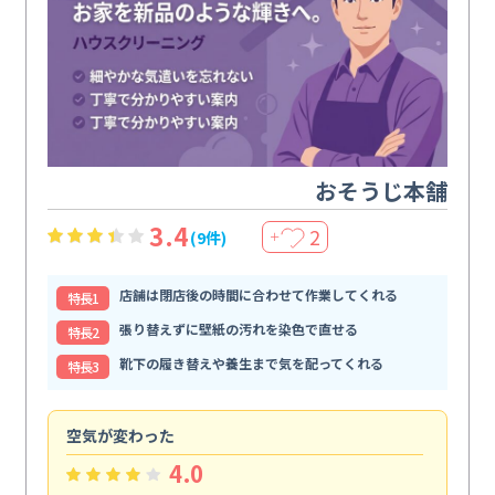
おそうじ本舗
3.4
2
(9件)
＋
店舗は閉店後の時間に合わせて作業してくれる
特⻑1
張り替えずに壁紙の汚れを染色で直せる
特⻑2
靴下の履き替えや養生まで気を配ってくれる
特⻑3
空気が変わった
浴
4.0