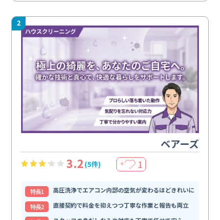
2
ベアーズ
3.2
1
(5件)
＋
高圧洗浄でエアコン内部の空気が変わるほどきれいに
特⻑1
直接契約で料金を抑えつつ丁寧な作業と報告も両立
特⻑2