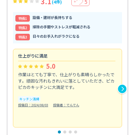
3.1
5
(4件)
＋
設備・建材が長持ちする
特⻑1
掃除の手間やストレスが軽減される
特⻑2
日々のお手入れがラクになる
特⻑3
仕上がりに満足
親
5.0
作業はとても丁寧で、仕上がりも素晴らしかったで
ス
す。頑固な汚れもきれいに落としていただき、ピカ
説
ピカのキッチンに大満足です。
の
い...
キッチン清掃
も
投稿日：2024/08/03
投稿者：でんでん
エ
投稿日