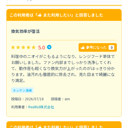
この利用者は「
また利用したい
」と回答しました
換気効率が復活
5.0
0
参考になった
料理中のニオイがこもるようになり、レンジフード単体で
お願いしました。ファン内部までしっかり洗浄してくれ
て、動作音も軽くなり換気力が上がったのがはっきり分か
ります。油汚れも徹底的に除去され、見た目まで綺麗にな
り満足。
キッチン清掃
投稿日：2026/07/18
投稿者：sim
利用業者：
RealKid株式会社
この利用者は「
また利用したい
」と回答しました