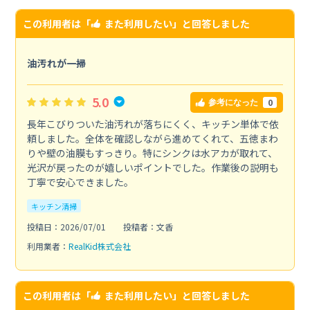
この利用者は「
また利用したい
」と回答しました
油汚れが一掃
5.0
0
参考になった
長年こびりついた油汚れが落ちにくく、キッチン単体で依
頼しました。全体を確認しながら進めてくれて、五徳まわ
りや壁の油膜もすっきり。特にシンクは水アカが取れて、
光沢が戻ったのが嬉しいポイントでした。作業後の説明も
丁寧で安心できました。
キッチン清掃
投稿日：2026/07/01
投稿者：文香
利用業者：
RealKid株式会社
この利用者は「
また利用したい
」と回答しました