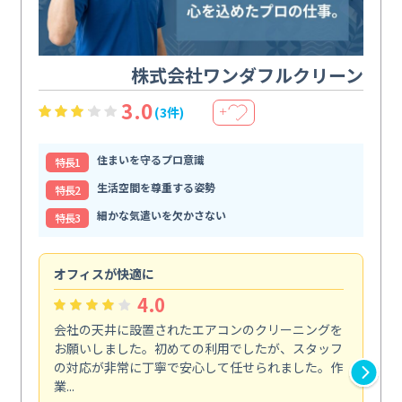
株式会社ワンダフルクリーン
3.0
(3件)
＋
住まいを守るプロ意識
特⻑1
生活空間を尊重する姿勢
特⻑2
細かな気遣いを欠かさない
特⻑3
オフィスが快適に
納
4.0
会社の天井に設置されたエアコンのクリーニングを
浴
お願いしました。初めての利用でしたが、スタッフ
終
の対応が非常に丁寧で安心して任せられました。作
き
業...
し...