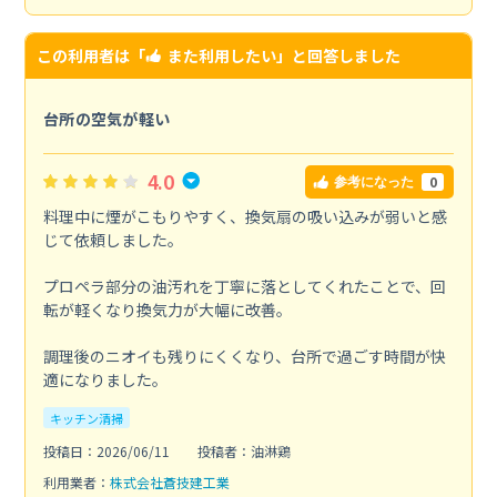
この利用者は「
また利用したい
」と回答しました
台所の空気が軽い
4.0
0
参考になった
料理中に煙がこもりやすく、換気扇の吸い込みが弱いと感
じて依頼しました。
プロペラ部分の油汚れを丁寧に落としてくれたことで、回
転が軽くなり換気力が大幅に改善。
調理後のニオイも残りにくくなり、台所で過ごす時間が快
適になりました。
キッチン清掃
投稿日：2026/06/11
投稿者：油淋鶏
利用業者：
株式会社蒼技建工業