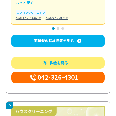
もっと見る
も
エアコンクリーニング
お
投稿日：2024/07/06
投稿者：石原です
投稿日
事業者の詳細情報を見る
料金を見る
042-326-4301
5