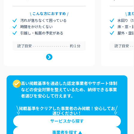
こんな方におすすめ
主
汚れが落ちなくて困っている
水回り（
時間をかけたくない
床・窓・
引越し・転居の予定がある
屋外・空
読了目安
約1分
読了目安
高い掲載基準を通過した認定事業者やサポート体制
などの安全対策を整えているため、納得できる事業
者選びを安心して行えます。
掲載基準をクリアした事業者のみ掲載！安心してお
選びください！
サービスから探す
事業者を探す