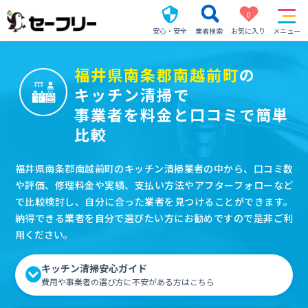
0
安心・安全
業者検索
お気に入り
メニュー
福井県南条郡南越前町
の
キッチン清掃で
事業者を料金と口コミで簡単
比較
福井県南条郡南越前町のキッチン清掃業者の中から、口コミ数
や評価、修理料金や実績、支払い方法やアフターフォローなど
で比較検討し、自分に合った業者を見つけることができます。
納得できる業者を自分で選びたい方にお勧めですので是非ご利
用ください。
キッチン清掃安心ガイド
費用や事業者の選び方に不安がある方はこちら