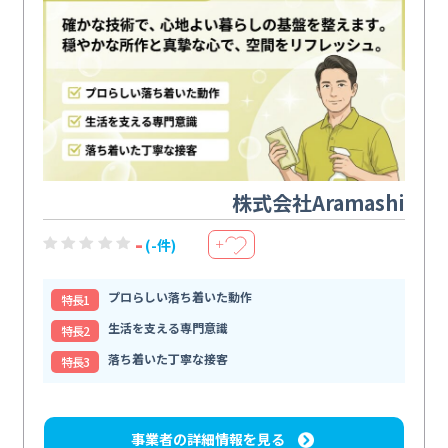
株式会社Aramashi
-
(-件)
＋
プロらしい落ち着いた動作
特⻑1
生活を支える専門意識
特⻑2
落ち着いた丁寧な接客
特⻑3
事業者の詳細情報を見る