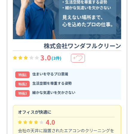
株式会社ワンダフルクリーン
3.0
(3件)
＋
住まいを守るプロ意識
特⻑1
生活空間を尊重する姿勢
特⻑2
細かな気遣いを欠かさない
特⻑3
オフィスが快適に
納
4.0
会社の天井に設置されたエアコンのクリーニングを
浴