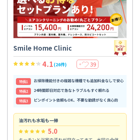
Smile Home Clinic
4.1
39
(26件)
＋
お掃除機能付きの複雑な機種でも追加料金なしで安心
特⻑1
24時間即日対応で急なトラブルもすぐ頼れる
特⻑2
ピンポイント依頼もOK、不要な勧誘がなく良心的
特⻑3
油汚れも水垢も一掃
引
5.0
キッチンと浴室の汚れが目立ってきて、水回り全体
引