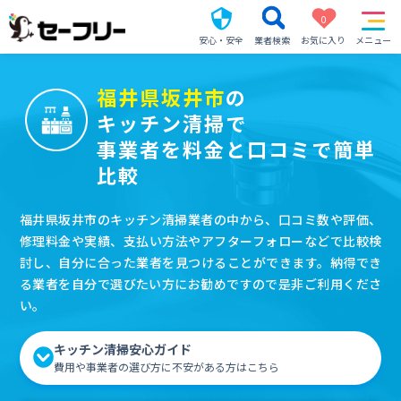
0
安心・安全
業者検索
お気に入り
メニュー
福井県坂井市
の
キッチン清掃で
事業者を料金と口コミで簡単
比較
福井県坂井市のキッチン清掃業者の中から、口コミ数や評価、
修理料金や実績、支払い方法やアフターフォローなどで比較検
討し、自分に合った業者を見つけることができます。納得でき
る業者を自分で選びたい方にお勧めですので是非ご利用くださ
い。
キッチン清掃安心ガイド
費用や事業者の選び方に不安がある方はこちら