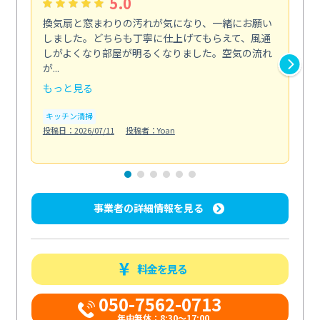
5.0
換気扇と窓まわりの汚れが気になり、一緒にお願い
夏
しました。どちらも丁寧に仕上げてもらえて、風通
さ
しがよくなり部屋が明るくなりました。空気の流れ
洗
が...
改...
もっと見る
も
キッチン清掃
エ
投稿日：2026/07/11
投稿者：Yoan
投稿日
事業者の詳細情報を見る
料金を見る
050-7562-0713
年中無休：8:30〜17:00