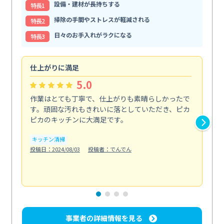
設備・建材が長持ちする
特⻑1
掃除の手間やストレスが軽減される
特⻑2
日々のお手入れがラクになる
特⻑3
仕上がりに満足
親
5.0
作業はとても丁寧で、仕上がりも素晴らしかったで
ス
す。頑固な汚れもきれいに落としていただき、ピカ
説
ピカのキッチンに大満足です。
の
い...
キッチン清掃
も
投稿日：2024/08/03
投稿者：でんでん
エ
投稿日
事業者の詳細情報を見る