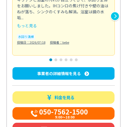
をお願いしました。IHコンロの焦げ付きや壁の油は
依
ねが落ち、シンクのくすみも解消。浴室は鏡の水
ち
垢...
も...
もっと見る
も
水回り清掃
水
投稿日：2026/07/18
投稿者：bebe
投稿日
事業者の詳細情報を見る
料金を見る
050-7562-1500
9:00～18:00