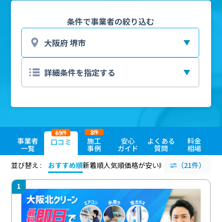
条件で事業者の絞り込む
8
69
件
件
事業者
施工
安心
よくある
料金
口コミ
一覧
事例
ガイド
質問
相場
並び替え :
おすすめ順
新着順
人気順
価格が安い順
評価が高い順
（21件）
評価
1