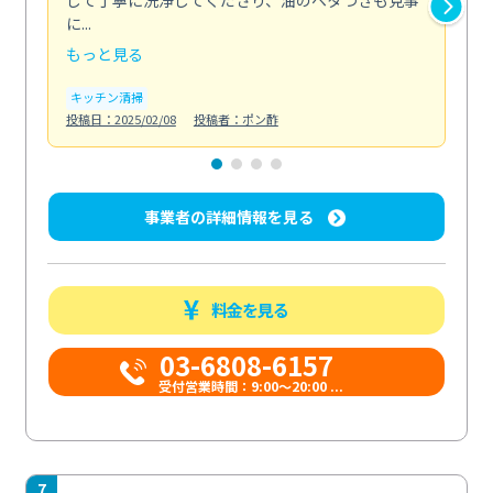
して丁寧に洗浄してくださり、油のベタつきも見事
れ
に...
け...
もっと見る
も
キッチン清掃
お
投稿日：2025/02/08
投稿者：ポン酢
投稿日
事業者の詳細情報を見る
料金を見る
03-6808-6157
受付営業時間：9:00〜20:00 ...
7