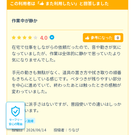
この利用者は「
また利用したい
」と回答しました
作業中が静か
4.0
0
参考になった
在宅で仕事をしながらの依頼だったので、音や動きが気に
なっていましたが、作業は全体的に静かで思っていたより
気になりませんでした。
手元の動きも無駄がなく、道具の置き方や拭き取りの順番
もきちんとしている感じです。ベタつきが残りやすい部分
を中心に進めていて、終わったあとは触ったときの感触が
変わっていました。
全体的に派手さはないですが、普段使いでの違いはしっか
り出ています。
セーフリー
キッチン清掃
安心の理由
投稿日：2026/06/14
投稿者：りなぴ