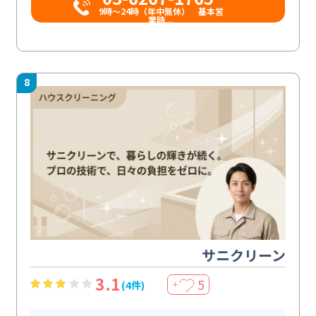
9時〜24時（年中無休） 基本営
業時...
8
サニクリーン
3.1
5
(4件)
＋