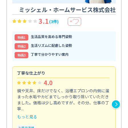
ミッシェル・ホームサービス株式会社
3.1
(3件)
＋
生活品質を高める専門姿勢
特⻑1
生活リズムに配慮した姿勢
特⻑2
丁寧で分かりやすい案内
特⻑3
丁寧な仕上がり
内
4.0
鏡や天井、床だけでなく、浴槽エプロンの内側に溜
エ
まった水垢やカビまでしっかり取り除いていただき
部
ました。価格は少し高めですが、その分、仕事の丁
ま
寧...
え...
もっと見る
も
お風呂清掃
エ