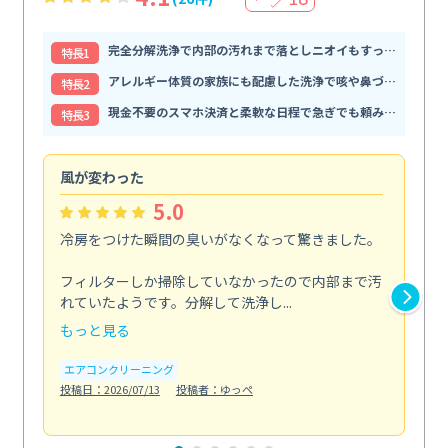
完全分解洗浄で内部の汚れまで落としニオイもすっきり解消
特⻑1
アレルギー体質の家族にも配慮した洗浄で咳や鼻づまりが和らぐ
特⻑2
現金不要のスマホ決済と柔軟な日程で急ぎでも頼みやすい
特⻑3
風が変わった
家
5.0
冷房をつけた瞬間の臭いがなくなって驚きました。
季
な
フィルターしか掃除していなかったので内部まで汚
れていたようです。分解して洗浄し...
浴室
もっと見る
も
エアコンクリーニング
水
投稿日：2026/07/13
投稿者：ゆっぺ
投稿日