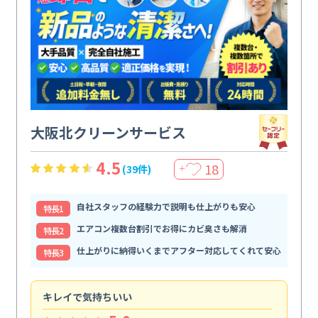
大阪北クリーンサービス
4.5
18
(39件)
＋
自社スタッフの経験力で説明も仕上がりも安心
特⻑1
エアコン複数台割引でお得にカビ臭さも解消
特⻑2
仕上がりに納得いくまでアフター対応してくれて安心
特⻑3
キレイで気持ちいい
効