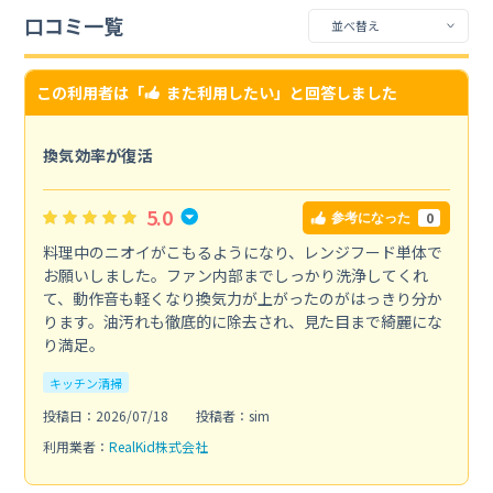
口コミ一覧
この利用者は「
また利用したい
」と回答しました
換気効率が復活
5.0
0
参考になった
料理中のニオイがこもるようになり、レンジフード単体で
お願いしました。ファン内部までしっかり洗浄してくれ
て、動作音も軽くなり換気力が上がったのがはっきり分か
ります。油汚れも徹底的に除去され、見た目まで綺麗にな
り満足。
キッチン清掃
投稿日：2026/07/18
投稿者：sim
利用業者：
RealKid株式会社