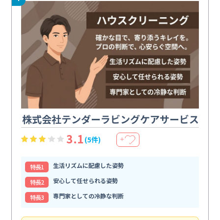
株式会社テンダーラビングケアサービス
3.1
(5件)
＋
生活リズムに配慮した姿勢
特⻑1
安心して任せられる姿勢
特⻑2
専門家としての冷静な判断
特⻑3