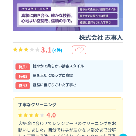
株式会社 志事人
3.1
(4件)
＋
穏やかで柔らかい接客スタイル
特⻑1
家を大切に扱うプロ意識
特⻑2
経験に裏打ちされた丁寧さ
特⻑3
丁寧なクリーニング
サ
4.0
大掃除に合わせてレンジフードのクリーニングをお
ト
願いしました。自分では手が届かない部分まで分解
の