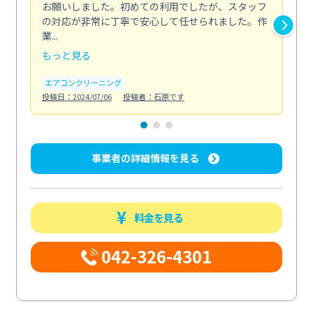
お願いしました。初めての利用でしたが、スタッフ
終
の対応が非常に丁寧で安心して任せられました。作
き
業...
し...
もっと見る
も
エアコンクリーニング
お
投稿日：2024/07/06
投稿者：石原です
投稿日
事業者の詳細情報を見る
料金を見る
042-326-4301