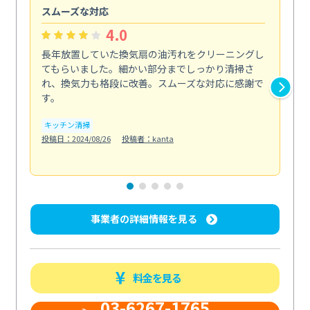
スムーズな対応
汚
4.0
長年放置していた換気扇の油汚れをクリーニングし
バ
てもらいました。細かい部分までしっかり清掃さ
な
れ、換気力も格段に改善。スムーズな対応に感謝で
ら
す。
そ...
も
キッチン清掃
投稿日：2024/08/26
投稿者：kanta
ベラ
投稿日
事業者の詳細情報を見る
料金を見る
03-6267-1765