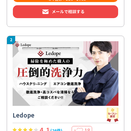
メールで相談する
2
Ledope
4.1
18
(26件)
＋