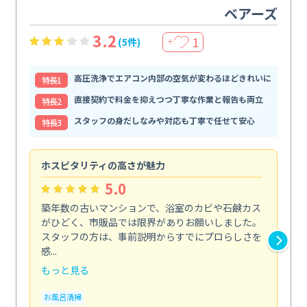
ベアーズ
3.2
1
(5件)
＋
高圧洗浄でエアコン内部の空気が変わるほどきれいに
特⻑1
直接契約で料金を抑えつつ丁寧な作業と報告も両立
特⻑2
スタッフの身だしなみや対応も丁寧で任せて安心
特⻑3
ホスピタリティの高さが魅力
法
5.0
築年数の古いマンションで、浴室のカビや石鹸カス
会
がひどく、市販品では限界がありお願いしました。
し
スタッフの方は、事前説明からすでにプロらしさを
あ
感...
い...
もっと見る
も
お風呂清掃
ト