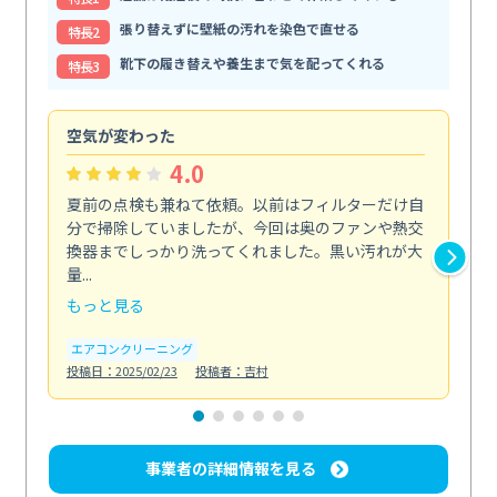
張り替えずに壁紙の汚れを染色で直せる
特⻑2
靴下の履き替えや養生まで気を配ってくれる
特⻑3
空気が変わった
浴
4.0
夏前の点検も兼ねて依頼。以前はフィルターだけ自
掃
分で掃除していましたが、今回は奥のファンや熱交
た
換器までしっかり洗ってくれました。黒い汚れが大
キ
量...
安...
もっと見る
も
エアコンクリーニング
お
投稿日：2025/02/23
投稿者：吉村
投稿日
事業者の詳細情報を見る