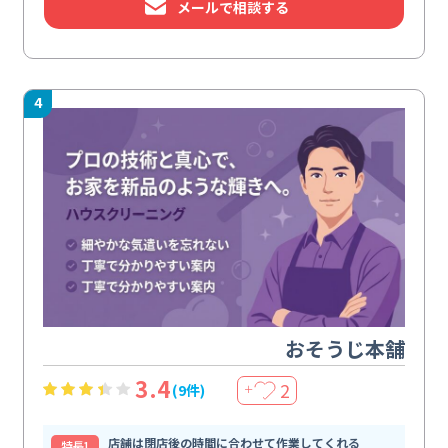
メールで相談する
4
おそうじ本舗
3.4
2
(9件)
＋
店舗は閉店後の時間に合わせて作業してくれる
特⻑1