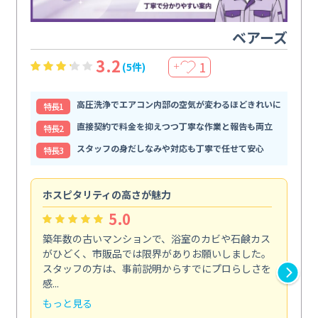
ベアーズ
3.2
1
(5件)
＋
高圧洗浄でエアコン内部の空気が変わるほどきれいに
特⻑1
直接契約で料金を抑えつつ丁寧な作業と報告も両立
特⻑2
スタッフの身だしなみや対応も丁寧で任せて安心
特⻑3
ホスピタリティの高さが魅力
法
5.0
築年数の古いマンションで、浴室のカビや石鹸カス
会
がひどく、市販品では限界がありお願いしました。
し
スタッフの方は、事前説明からすでにプロらしさを
あ
感...
い...
もっと見る
も