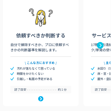
依頼すべきか
判断する
サービ
自分で掃除すべきか、プロに依頼すべ
17種類の清
きかの判断基準を解説します。
ク/単発の使
こんな方におすすめ
主
汚れが落ちなくて困っている
水回り（
時間をかけたくない
床・窓・
引越し・転居の予定がある
屋外・空
読了目安
約1分
読了目安