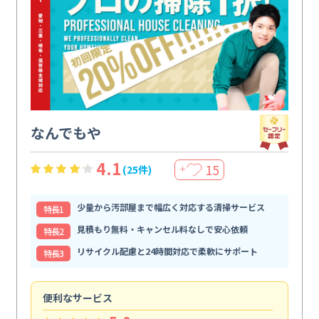
なんでもや
4.1
15
(25件)
＋
少量から汚部屋まで幅広く対応する清掃サービス
特⻑1
見積もり無料・キャンセル料なしで安心依頼
特⻑2
リサイクル配慮と24時間対応で柔軟にサポート
特⻑3
便利なサービス
頼