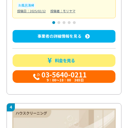
お風呂清掃
ト
投稿日：2025/02/12
投稿者：モリヤマ
投稿日
事業者の詳細情報を見る
料金を見る
03-5640-0211
9：00～18：00 365日
4