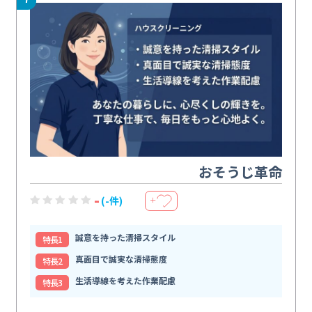
おそうじ革命
-
(-件)
＋
誠意を持った清掃スタイル
特⻑1
真面目で誠実な清掃態度
特⻑2
生活導線を考えた作業配慮
特⻑3