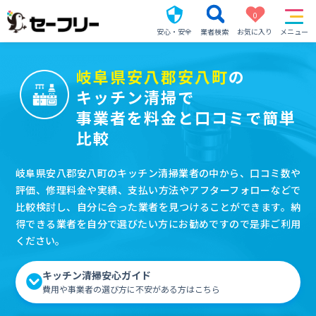
0
安心・安全
業者検索
お気に入り
メニュー
岐阜県安八郡安八町
の
キッチン清掃で
事業者を料金と口コミで簡単
比較
岐阜県安八郡安八町のキッチン清掃業者の中から、口コミ数や
評価、修理料金や実績、支払い方法やアフターフォローなどで
比較検討し、自分に合った業者を見つけることができます。納
得できる業者を自分で選びたい方にお勧めですので是非ご利用
ください。
キッチン清掃安心ガイド
費用や事業者の選び方に不安がある方はこちら