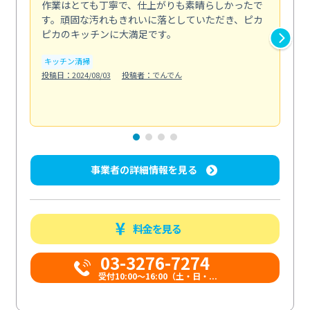
作業はとても丁寧で、仕上がりも素晴らしかったで
ス
す。頑固な汚れもきれいに落としていただき、ピカ
説
ピカのキッチンに大満足です。
の
い...
キッチン清掃
も
投稿日：2024/08/03
投稿者：でんでん
エ
投稿日
事業者の詳細情報を見る
料金を見る
03-3276-7274
受付10:00〜16:00（土・日・...