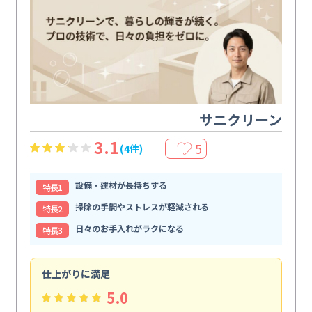
サニクリーン
3.1
5
(4件)
＋
設備・建材が長持ちする
特⻑1
掃除の手間やストレスが軽減される
特⻑2
日々のお手入れがラクになる
特⻑3
仕上がりに満足
親
5.0