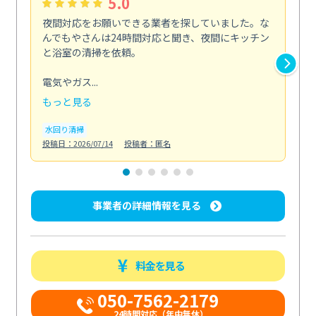
5.0
夜間対応をお願いできる業者を探していました。な
ペ
んでもやさんは24時間対応と聞き、夜間にキッチン
感
と浴室の清掃を依頼。
簡
ど...
電気やガス...
も
もっと見る
エ
投稿日
水回り清掃
投稿日：2026/07/14
投稿者：匿名
事業者の詳細情報を見る
料金を見る
050-7562-2179
24時間対応（年中無休）