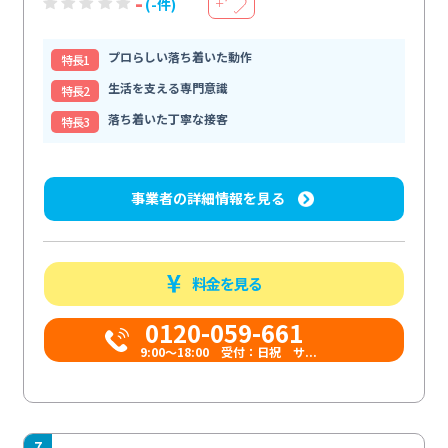
-
(-件)
＋
プロらしい落ち着いた動作
特⻑1
生活を支える専門意識
特⻑2
落ち着いた丁寧な接客
特⻑3
事業者の詳細情報を見る
料金を見る
0120-059-661
9:00〜18:00 受付：日祝 サ...
7