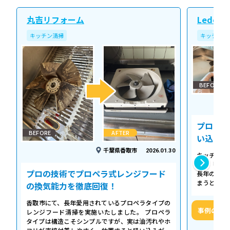
丸吉リフォーム
Ledope
キッチン清掃
キッチン清
BEFORE
プロの温
BEFORE
AFTER
い込み力
千葉県香取市
2026.01.30
キッチンの
える「シロ
プロの技術でプロペラ式レンジフード
長年の調理
まうとご家
の換気能力を徹底回復！
せん。お預
香取市にて、長年愛用されているプロペラタイプの
事例の詳
レンジフード清掃を実施いたしました。 プロペラ
タイプは構造こそシンプルですが、実は油汚れやホ