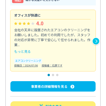
特⻑3
オフィスが快適に
納
4.0
会社の天井に設置されたエアコンのクリーニングを
浴
お願いしました。初めての利用でしたが、スタッフ
終
の対応が非常に丁寧で安心して任せられました。作
き
業...
し...
もっと見る
も
エアコンクリーニング
お
投稿日：2024/07/06
投稿者：石原です
投稿日
事業者の詳細情報を見る