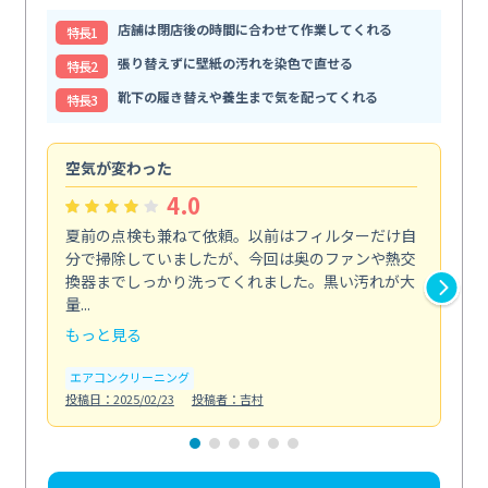
店舗は閉店後の時間に合わせて作業してくれる
特⻑1
張り替えずに壁紙の汚れを染色で直せる
特⻑2
靴下の履き替えや養生まで気を配ってくれる
特⻑3
空気が変わった
浴
4.0
夏前の点検も兼ねて依頼。以前はフィルターだけ自
掃
分で掃除していましたが、今回は奥のファンや熱交
た
換器までしっかり洗ってくれました。黒い汚れが大
キ
量...
安...
もっと見る
も
エアコンクリーニング
お
投稿日：2025/02/23
投稿者：吉村
投稿日