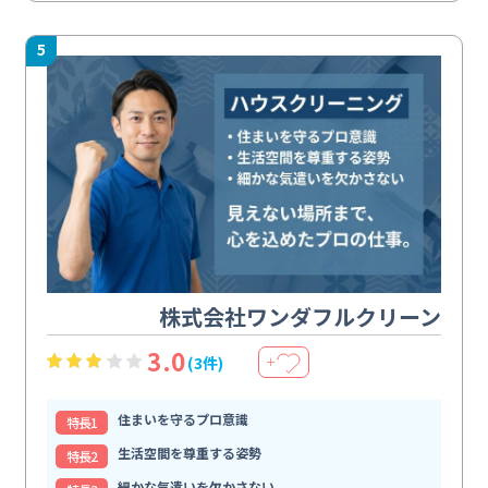
5
株式会社ワンダフルクリーン
3.0
(3件)
＋
住まいを守るプロ意識
特⻑1
生活空間を尊重する姿勢
特⻑2
細かな気遣いを欠かさない