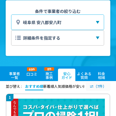
条件で事業者の絞り込む
8
69
件
件
事業者
施工
安心
よくある
料金
口コミ
一覧
事例
ガイド
質問
相場
並び替え :
おすすめ順
新着順
人気順
価格が安い順
評価が高い順
（7件）
評価
1