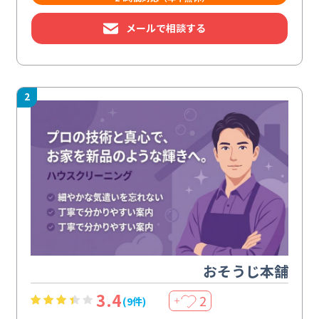
メールで相談する
2
おそうじ本舗
3.4
2
(9件)
＋