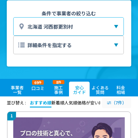
条件で事業者の絞り込む
8
69
件
件
事業者
施工
安心
よくある
料金
口コミ
一覧
事例
ガイド
質問
相場
並び替え :
おすすめ順
新着順
人気順
価格が安い順
評価が高い順
（7件）
評価
1