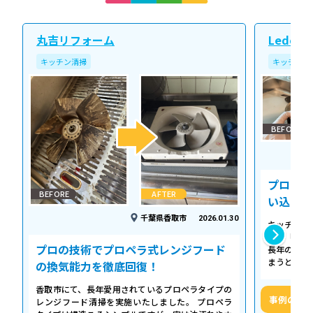
丸吉リフォーム
Ledope
キッチン清掃
キッチン清
BEFORE
プロの温
BEFORE
AFTER
い込み力
千葉県香取市
2026.01.30
キッチンの
える「シロ
プロの技術でプロペラ式レンジフード
長年の調理
まうとご家
の換気能力を徹底回復！
せん。お預
香取市にて、長年愛用されているプロペラタイプの
事例の詳
レンジフード清掃を実施いたしました。 プロペラ