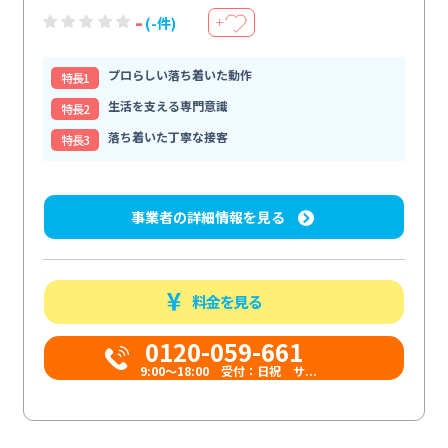
-
(-件)
＋
プロらしい落ち着いた動作
特⻑1
生活を支える専門意識
特⻑2
落ち着いた丁寧な接客
特⻑3
事業者の詳細情報を見る
料金を見る
0120-059-661
9:00〜18:00 受付：日祝 サ...