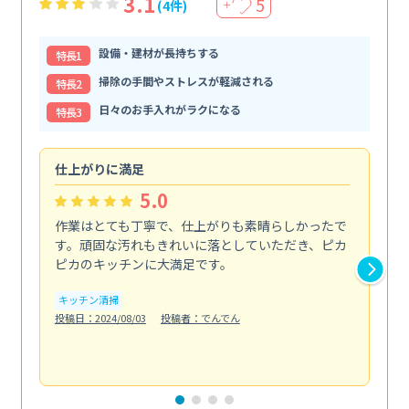
3.1
5
(4件)
＋
設備・建材が長持ちする
特⻑1
掃除の手間やストレスが軽減される
特⻑2
日々のお手入れがラクになる
特⻑3
仕上がりに満足
親
5.0
作業はとても丁寧で、仕上がりも素晴らしかったで
ス
す。頑固な汚れもきれいに落としていただき、ピカ
説
ピカのキッチンに大満足です。
の
い...
キッチン清掃
も
投稿日：2024/08/03
投稿者：でんでん
エ
投稿日