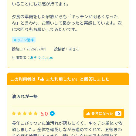
いることにも好感が持てます。
夕食の準備をした家族からも「キッチンが明るくなった
ね」と言われ、お願いして良かったと実感しています。次
は水回りもお願いしてみたいです。
キッチン清掃
投稿日：2026/07/09
投稿者：あきこ
利用業者：
おそうじLabo
この利用者は「
また利用したい
」と回答しました
油汚れが一掃
5.0
0
参考になった
長年こびりついた油汚れが落ちにくく、キッチン単体で依
頼しました。全体を確認しながら進めてくれて、五徳まわ
りや壁の油膜もすっきり。特にシンクは水アカが取れて、