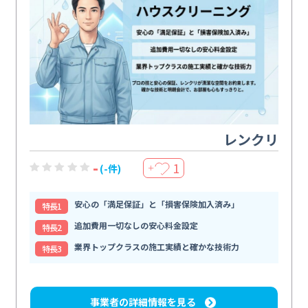
レンクリ
-
1
(-件)
＋
安心の「満足保証」と「損害保険加入済み」
特⻑1
追加費用一切なしの安心料金設定
特⻑2
業界トップクラスの施工実績と確かな技術力
特⻑3
事業者の詳細情報を見る