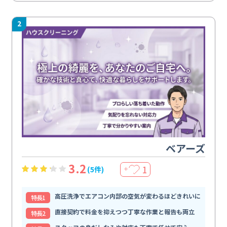
2
ベアーズ
3.2
1
(5件)
＋
高圧洗浄でエアコン内部の空気が変わるほどきれいに
特⻑1
直接契約で料金を抑えつつ丁寧な作業と報告も両立
特⻑2