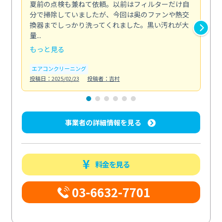
夏前の点検も兼ねて依頼。以前はフィルターだけ自
掃
分で掃除していましたが、今回は奥のファンや熱交
た
換器までしっかり洗ってくれました。黒い汚れが大
キ
量...
安...
もっと見る
も
エアコンクリーニング
お
投稿日：2025/02/23
投稿者：吉村
投稿日
事業者の詳細情報を見る
料金を見る
03-6632-7701