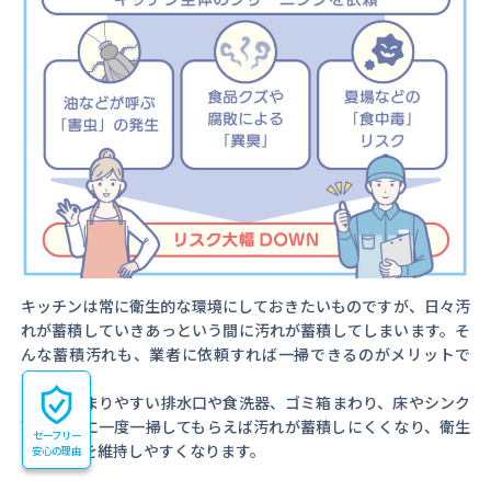
キッチンは常に衛生的な環境にしておきたいものですが、日々汚
れが蓄積していきあっという間に汚れが蓄積してしまいます。そ
んな蓄積汚れも、業者に依頼すれば一掃できるのがメリットで
す。
汚れがたまりやすい排水口や食洗器、ゴミ箱まわり、床やシンク
下は、特に一度一掃してもらえば汚れが蓄積しにくくなり、衛生
セーフリー
的な環境を維持しやすくなります。
安心の理由