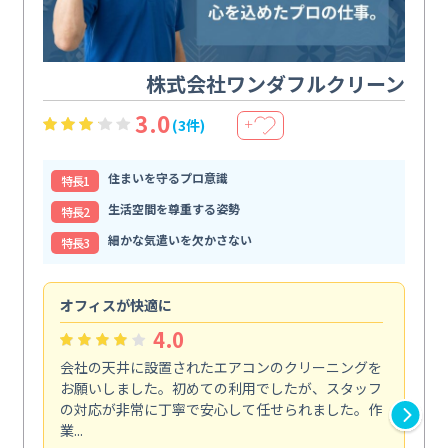
株式会社ワンダフルクリーン
3.0
(3件)
＋
住まいを守るプロ意識
特⻑1
生活空間を尊重する姿勢
特⻑2
細かな気遣いを欠かさない
特⻑3
オフィスが快適に
納
4.0
会社の天井に設置されたエアコンのクリーニングを
浴
お願いしました。初めての利用でしたが、スタッフ
終
の対応が非常に丁寧で安心して任せられました。作
き
業...
し...