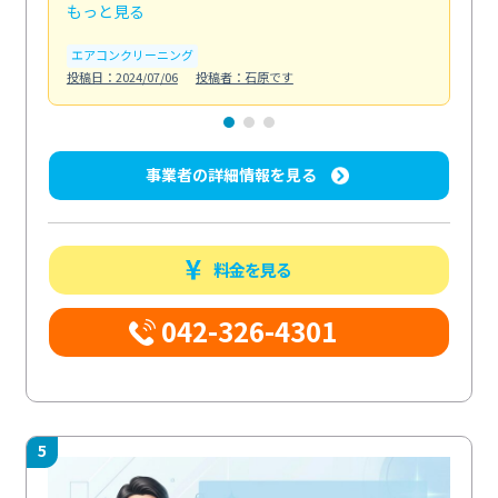
もっと見る
も
エアコンクリーニング
お
投稿日：2024/07/06
投稿者：石原です
投稿日
事業者の詳細情報を見る
料金を見る
042-326-4301
5