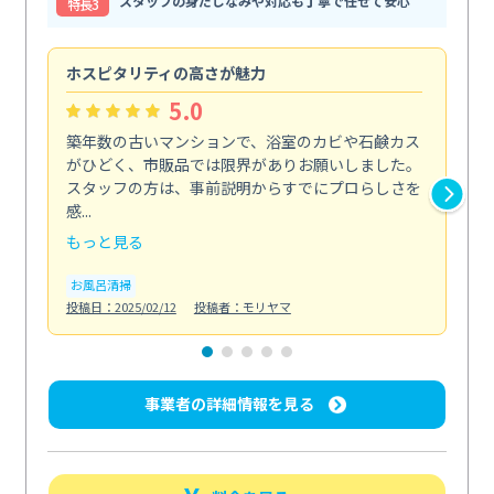
スタッフの身だしなみや対応も丁寧で任せて安心
特⻑3
ホスピタリティの高さが魅力
法
5.0
築年数の古いマンションで、浴室のカビや石鹸カス
会
がひどく、市販品では限界がありお願いしました。
し
スタッフの方は、事前説明からすでにプロらしさを
あ
感...
い...
もっと見る
も
お風呂清掃
ト
投稿日：2025/02/12
投稿者：モリヤマ
投稿日
事業者の詳細情報を見る