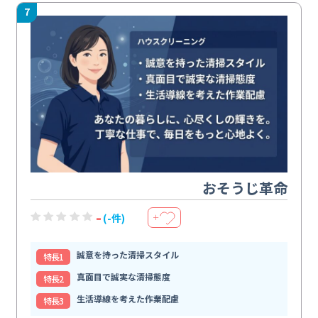
7
おそうじ革命
-
(-件)
＋
誠意を持った清掃スタイル
特⻑1
真面目で誠実な清掃態度
特⻑2
生活導線を考えた作業配慮
特⻑3