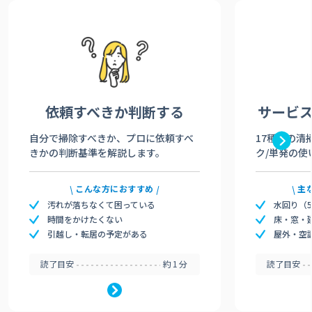
依頼すべきか
判断する
サービ
自分で掃除すべきか、プロに依頼すべ
17種類の清
きかの判断基準を解説します。
ク/単発の使
こんな方におすすめ
主
汚れが落ちなくて困っている
水回り（
時間をかけたくない
床・窓・
引越し・転居の予定がある
屋外・空
読了目安
約1分
読了目安