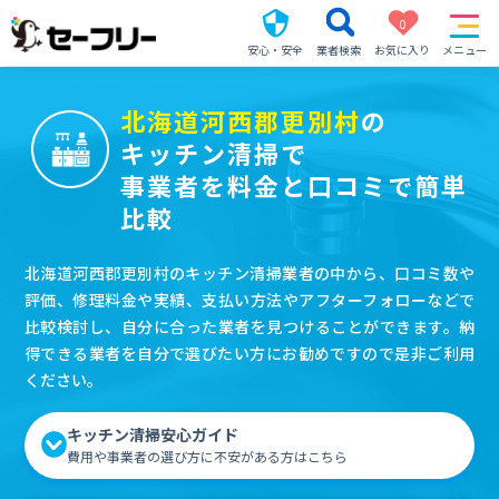
0
安心・安全
業者検索
お気に入り
メニュー
北海道河西郡更別村
の
キッチン清掃で
事業者を料金と口コミで簡単
比較
北海道河西郡更別村のキッチン清掃業者の中から、口コミ数や
評価、修理料金や実績、支払い方法やアフターフォローなどで
比較検討し、自分に合った業者を見つけることができます。納
得できる業者を自分で選びたい方にお勧めですので是非ご利用
ください。
キッチン清掃安心ガイド
費用や事業者の選び方に不安がある方はこちら