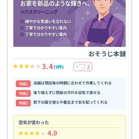
おそうじ本舗
3.4
2
(9件)
＋
店舗は閉店後の時間に合わせて作業してくれる
特⻑1
張り替えずに壁紙の汚れを染色で直せる
特⻑2
靴下の履き替えや養生まで気を配ってくれる
特⻑3
空気が変わった
浴
4.0