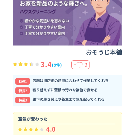
おそうじ本舗
3.4
2
(9件)
＋
店舗は閉店後の時間に合わせて作業してくれる
特⻑1
張り替えずに壁紙の汚れを染色で直せる
特⻑2
靴下の履き替えや養生まで気を配ってくれる
特⻑3
空気が変わった
浴
4.0