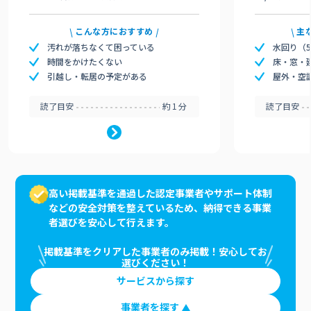
こんな方におすすめ
主
汚れが落ちなくて困っている
水回り（
時間をかけたくない
床・窓・
引越し・転居の予定がある
屋外・空
読了目安
約1分
読了目安
高い掲載基準を通過した認定事業者やサポート体制
などの安全対策を整えているため、納得できる事業
者選びを安心して行えます。
掲載基準をクリアした事業者のみ掲載！安心してお
選びください！
サービスから探す
事業者を探す