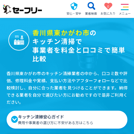
0
安心・安全
業者検索
お気に入り
メニュー
香川県東かがわ市
の
キッチン清掃で
事業者を料金と口コミで簡単
比較
香川県東かがわ市のキッチン清掃業者の中から、口コミ数や評
価、修理料金や実績、支払い方法やアフターフォローなどで比
較検討し、自分に合った業者を見つけることができます。納得
できる業者を自分で選びたい方にお勧めですので是非ご利用く
ださい。
キッチン清掃安心ガイド
費用や事業者の選び方に不安がある方はこちら