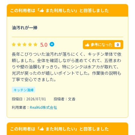
この利用者は「
また利用したい
」と回答しました
油汚れが一掃
5.0
0
参考になった
長年こびりついた油汚れが落ちにくく、キッチン単体で依
頼しました。全体を確認しながら進めてくれて、五徳まわ
りや壁の油膜もすっきり。特にシンクは水アカが取れて、
光沢が戻ったのが嬉しいポイントでした。作業後の説明も
丁寧で安心できました。
キッチン清掃
投稿日：2026/07/01
投稿者：文香
利用業者：
RealKid株式会社
この利用者は「
また利用したい
」と回答しました