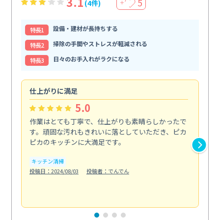
3.1
5
(4件)
＋
設備・建材が長持ちする
特⻑1
掃除の手間やストレスが軽減される
特⻑2
日々のお手入れがラクになる
特⻑3
仕上がりに満足
親
5.0
作業はとても丁寧で、仕上がりも素晴らしかったで
ス
す。頑固な汚れもきれいに落としていただき、ピカ
説
ピカのキッチンに大満足です。
の
い...
キッチン清掃
も
投稿日：2024/08/03
投稿者：でんでん
エ
投稿日