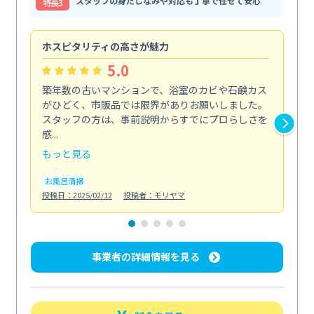
スタッフの身だしなみや対応も丁寧で任せて安心
特⻑3
ホスピタリティの高さが魅力
法
5.0
築年数の古いマンションで、浴室のカビや石鹸カス
会
がひどく、市販品では限界がありお願いしました。
し
スタッフの方は、事前説明からすでにプロらしさを
あ
感...
い...
もっと見る
も
お風呂清掃
ト
投稿日：2025/02/12
投稿者：モリヤマ
投稿日
事業者の詳細情報を見る