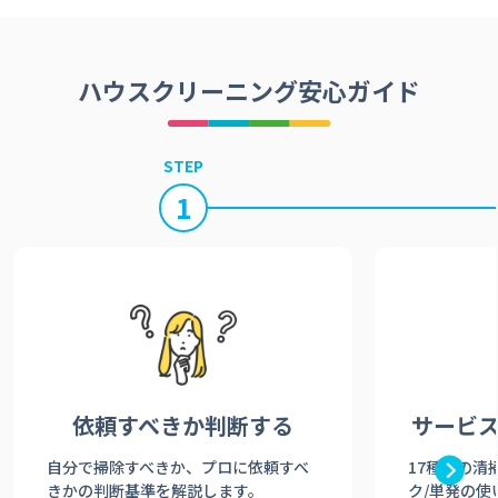
ハウスクリーニング安心ガイド
STEP
1
依頼すべきか
判断する
サービ
自分で掃除すべきか、プロに依頼すべ
17種類の清
きかの判断基準を解説します。
ク/単発の使