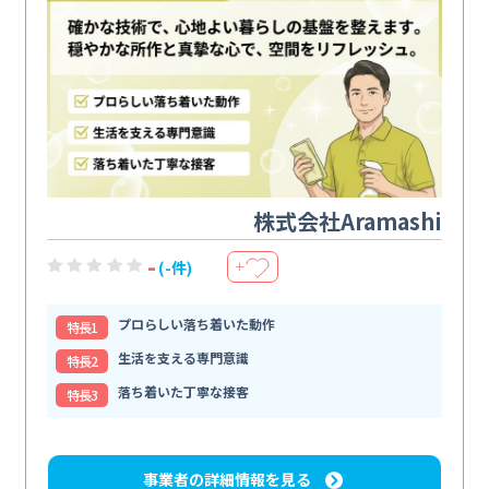
株式会社Aramashi
-
(-件)
＋
プロらしい落ち着いた動作
特⻑1
生活を支える専門意識
特⻑2
落ち着いた丁寧な接客
特⻑3
事業者の詳細情報を見る