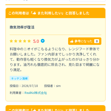
この利用者は「
また利用したい
」と回答しました
換気効率が復活
5.0
0
参考になった
料理中のニオイがこもるようになり、レンジフード単体で
お願いしました。ファン内部までしっかり洗浄してくれ
て、動作音も軽くなり換気力が上がったのがはっきり分か
ります。油汚れも徹底的に除去され、見た目まで綺麗にな
り満足。
キッチン清掃
投稿日：2026/07/18
投稿者：sim
利用業者：
RealKid株式会社
この利用者は「
また利用したい
」と回答しました