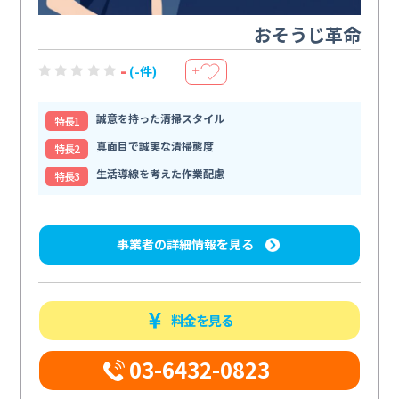
おそうじ革命
-
(-件)
＋
誠意を持った清掃スタイル
特⻑1
真面目で誠実な清掃態度
特⻑2
生活導線を考えた作業配慮
特⻑3
事業者の詳細情報を見る
料金を見る
03-6432-0823