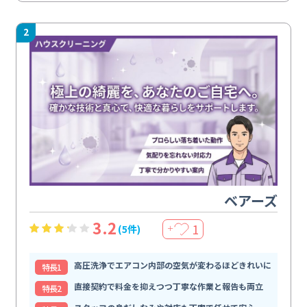
2
ベアーズ
3.2
1
(5件)
＋
高圧洗浄でエアコン内部の空気が変わるほどきれいに
特⻑1
直接契約で料金を抑えつつ丁寧な作業と報告も両立
特⻑2