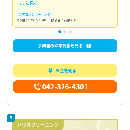
もっと見る
も
エアコンクリーニング
お
投稿日：2024/07/06
投稿者：石原です
投稿日
事業者の詳細情報を見る
料金を見る
042-326-4301
5