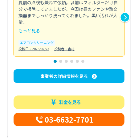
夏前の点検も兼ねて依頼。以前はフィルターだけ自
掃
分で掃除していましたが、今回は奥のファンや熱交
た
換器までしっかり洗ってくれました。黒い汚れが大
キ
量...
安...
もっと見る
も
エアコンクリーニング
お
投稿日：2025/02/23
投稿者：吉村
投稿日
事業者の詳細情報を見る
料金を見る
03-6632-7701