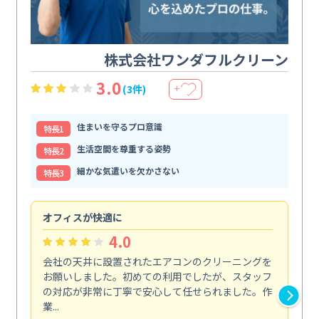
株式会社ワンダフルクリーン
3.0
(3件)
＋
住まいを守るプロ意識
特⻑1
生活空間を尊重する姿勢
特⻑2
細かな気遣いを欠かさない
特⻑3
オフィスが快適に
納
4.0
会社の天井に設置されたエアコンのクリーニングを
浴
お願いしました。初めての利用でしたが、スタッフ
終
の対応が非常に丁寧で安心して任せられました。作
き
業...
し...