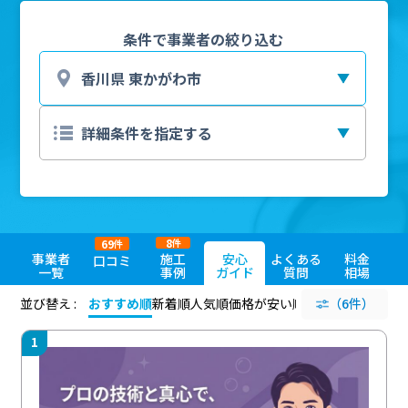
条件で事業者の絞り込む
8
69
件
件
事業者
施工
安心
よくある
料金
口コミ
一覧
事例
ガイド
質問
相場
並び替え :
おすすめ順
新着順
人気順
価格が安い順
評価が高い順
（6件）
評価
1