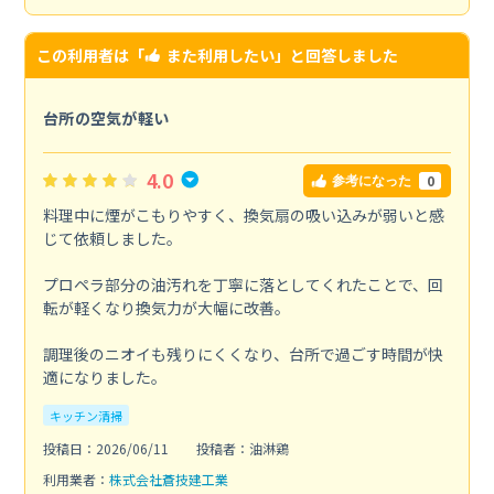
この利用者は「
また利用したい
」と回答しました
台所の空気が軽い
4.0
0
参考になった
料理中に煙がこもりやすく、換気扇の吸い込みが弱いと感
じて依頼しました。
プロペラ部分の油汚れを丁寧に落としてくれたことで、回
転が軽くなり換気力が大幅に改善。
調理後のニオイも残りにくくなり、台所で過ごす時間が快
適になりました。
キッチン清掃
投稿日：2026/06/11
投稿者：油淋鶏
利用業者：
株式会社蒼技建工業