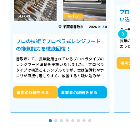
プロの温
BEFORE
AFTER
い込み力
千葉県香取市
2026.01.30
キッチンの
える「シロ
プロの技術でプロペラ式レンジフード
長年の調理
まうとご家
の換気能力を徹底回復！
せん。お預
香取市にて、長年愛用されているプロペラタイプの
事例の詳
レンジフード清掃を実施いたしました。 プロペラ
タイプは構造こそシンプルですが、実は油汚れやホ
コリが直接付着しやすく、放置すると吸い込みが悪
くなるだけでなく、異音や故障の原因に…
事例の詳細を見る
事業者の詳細を見る