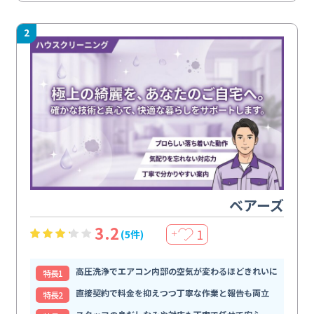
2
ベアーズ
3.2
1
(5件)
＋
高圧洗浄でエアコン内部の空気が変わるほどきれいに
特⻑1
直接契約で料金を抑えつつ丁寧な作業と報告も両立
特⻑2