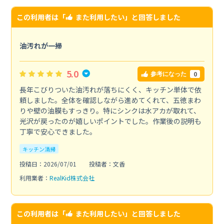
この利用者は「
また利用したい
」と回答しました
油汚れが一掃
5.0
0
参考になった
長年こびりついた油汚れが落ちにくく、キッチン単体で依
頼しました。全体を確認しながら進めてくれて、五徳まわ
りや壁の油膜もすっきり。特にシンクは水アカが取れて、
光沢が戻ったのが嬉しいポイントでした。作業後の説明も
丁寧で安心できました。
キッチン清掃
投稿日：2026/07/01
投稿者：文香
利用業者：
RealKid株式会社
この利用者は「
また利用したい
」と回答しました