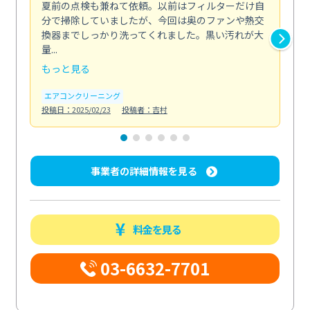
夏前の点検も兼ねて依頼。以前はフィルターだけ自
掃
分で掃除していましたが、今回は奥のファンや熱交
た
換器までしっかり洗ってくれました。黒い汚れが大
キ
量...
安...
もっと見る
も
エアコンクリーニング
お
投稿日：2025/02/23
投稿者：吉村
投稿日
事業者の詳細情報を見る
料金を見る
03-6632-7701