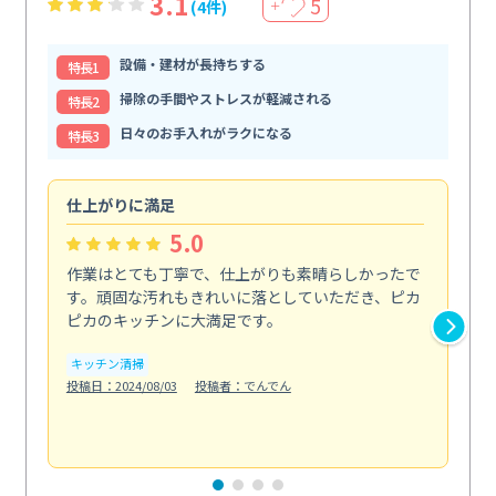
3.1
5
(4件)
＋
設備・建材が長持ちする
特⻑1
掃除の手間やストレスが軽減される
特⻑2
日々のお手入れがラクになる
特⻑3
仕上がりに満足
親
5.0
作業はとても丁寧で、仕上がりも素晴らしかったで
ス
す。頑固な汚れもきれいに落としていただき、ピカ
説
ピカのキッチンに大満足です。
の
い...
キッチン清掃
も
投稿日：2024/08/03
投稿者：でんでん
エ
投稿日