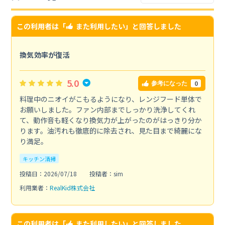
この利用者は「
また利用したい
」と回答しました
換気効率が復活
5.0
0
参考になった
料理中のニオイがこもるようになり、レンジフード単体で
お願いしました。ファン内部までしっかり洗浄してくれ
て、動作音も軽くなり換気力が上がったのがはっきり分か
ります。油汚れも徹底的に除去され、見た目まで綺麗にな
り満足。
キッチン清掃
投稿日：2026/07/18
投稿者：sim
利用業者：
RealKid株式会社
この利用者は「
また利用したい
」と回答しました