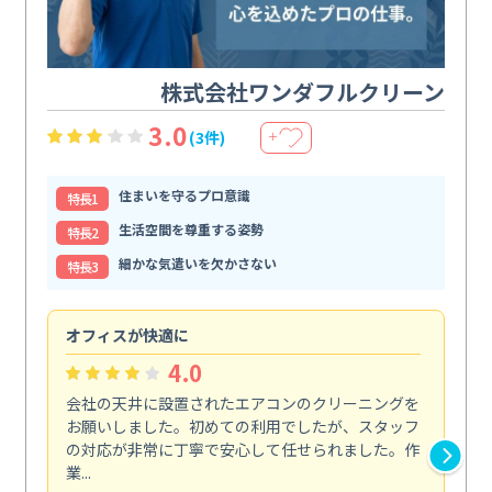
株式会社ワンダフルクリーン
3.0
(3件)
＋
住まいを守るプロ意識
特⻑1
生活空間を尊重する姿勢
特⻑2
細かな気遣いを欠かさない
特⻑3
オフィスが快適に
納
4.0
会社の天井に設置されたエアコンのクリーニングを
浴
お願いしました。初めての利用でしたが、スタッフ
終
の対応が非常に丁寧で安心して任せられました。作
き
業...
し...