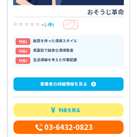
おそうじ革命
-
(-件)
＋
誠意を持った清掃スタイル
特⻑1
真面目で誠実な清掃態度
特⻑2
生活導線を考えた作業配慮
特⻑3
事業者の詳細情報を見る
料金を見る
03-6432-0823