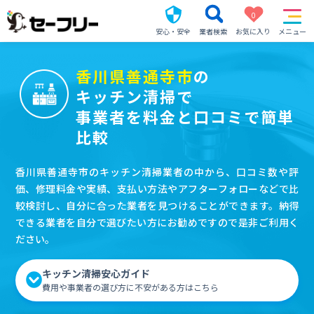
0
安心・安全
業者検索
お気に入り
メニュー
香川県善通寺市
の
キッチン清掃で
事業者を料金と口コミで簡単
比較
香川県善通寺市のキッチン清掃業者の中から、口コミ数や評
価、修理料金や実績、支払い方法やアフターフォローなどで比
較検討し、自分に合った業者を見つけることができます。納得
できる業者を自分で選びたい方にお勧めですので是非ご利用く
ださい。
キッチン清掃安心ガイド
費用や事業者の選び方に不安がある方はこちら