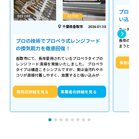
プロの温
BEFORE
AFTER
い込み力
千葉県香取市
2026.01.30
キッチンの
える「シロ
プロの技術でプロペラ式レンジフード
長年の調理
まうとご家
の換気能力を徹底回復！
せん。お預
香取市にて、長年愛用されているプロペラタイプの
事例の詳
レンジフード清掃を実施いたしました。 プロペラ
タイプは構造こそシンプルですが、実は油汚れやホ
コリが直接付着しやすく、放置すると吸い込みが悪
くなるだけでなく、異音や故障の原因に…
事例の詳細を見る
事業者の詳細を見る