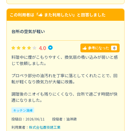
この利用者は「
また利用したい
」と回答しました
台所の空気が軽い
4.0
0
参考になった
料理中に煙がこもりやすく、換気扇の吸い込みが弱いと感
じて依頼しました。
プロペラ部分の油汚れを丁寧に落としてくれたことで、回
転が軽くなり換気力が大幅に改善。
調理後のニオイも残りにくくなり、台所で過ごす時間が快
適になりました。
キッチン清掃
投稿日：2026/06/11
投稿者：油淋鶏
利用業者：
株式会社蒼技建工業