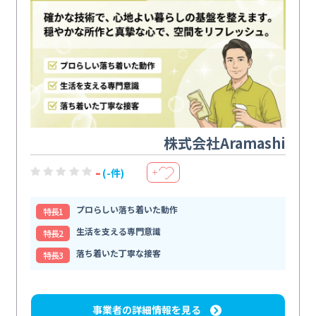
株式会社Aramashi
-
(-件)
＋
プロらしい落ち着いた動作
特⻑1
生活を支える専門意識
特⻑2
落ち着いた丁寧な接客
特⻑3
事業者の詳細情報を見る