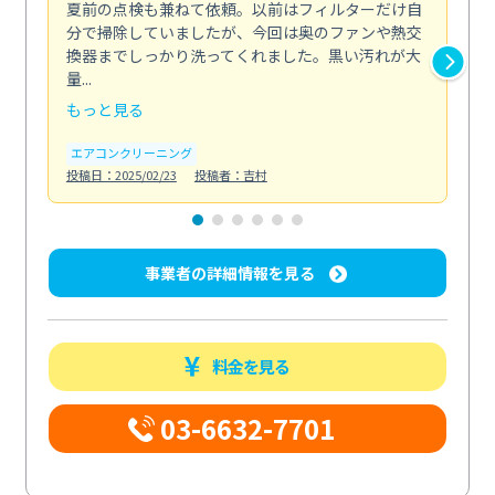
夏前の点検も兼ねて依頼。以前はフィルターだけ自
掃
分で掃除していましたが、今回は奥のファンや熱交
た
換器までしっかり洗ってくれました。黒い汚れが大
キ
量...
安...
もっと見る
も
エアコンクリーニング
お
投稿日：2025/02/23
投稿者：吉村
投稿日
事業者の詳細情報を見る
料金を見る
03-6632-7701