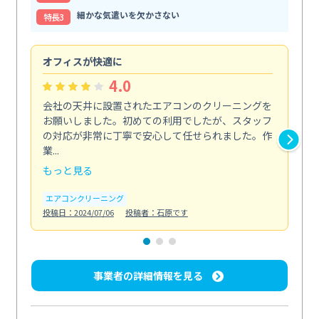
細かな気遣いを欠かさない
特⻑3
オフィスが快適に
納
4.0
会社の天井に設置されたエアコンのクリーニングを
浴
お願いしました。初めての利用でしたが、スタッフ
終
の対応が非常に丁寧で安心して任せられました。作
き
業...
し...
もっと見る
も
エアコンクリーニング
お
投稿日：2024/07/06
投稿者：石原です
投稿日
事業者の詳細情報を見る