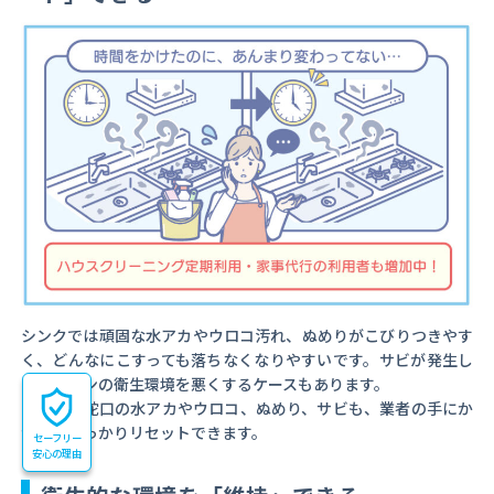
シンクでは頑固な水アカやウロコ汚れ、ぬめりがこびりつきやす
く、どんなにこすっても落ちなくなりやすいです。サビが発生し
てキッチンの衛生環境を悪くするケースもあります。
シンクや蛇口の水アカやウロコ、ぬめり、サビも、業者の手にか
かればしっかりリセットできます。
セーフリー
安心の理由