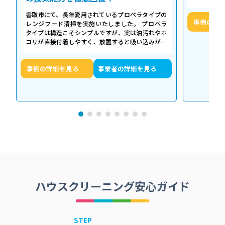
せん。お預
香取市にて、長年愛用されているプロペラタイプの
事例の詳
レンジフード清掃を実施いたしました。 プロペラ
タイプは構造こそシンプルですが、実は油汚れやホ
コリが直接付着しやすく、放置すると吸い込みが悪
くなるだけでなく、異音や故障の原因に…
事例の詳細を見る
事業者の詳細を見る
ハウスクリーニング安心ガイド
STEP