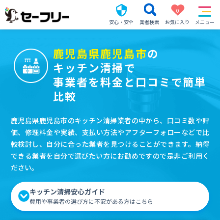
0
安心・安全
業者検索
お気に入り
メニュー
鹿児島県鹿児島市
の
キッチン清掃で
事業者を料金と口コミで簡単
比較
鹿児島県鹿児島市のキッチン清掃業者の中から、口コミ数や評
価、修理料金や実績、支払い方法やアフターフォローなどで比
較検討し、自分に合った業者を見つけることができます。納得
できる業者を自分で選びたい方にお勧めですので是非ご利用く
ださい。
キッチン清掃安心ガイド
費用や事業者の選び方に不安がある方はこちら