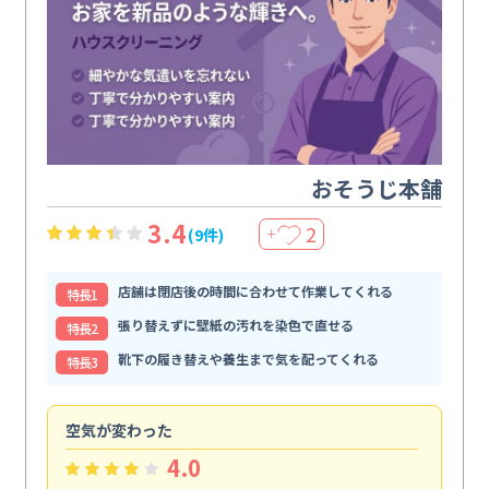
おそうじ本舗
3.4
2
(9件)
＋
店舗は閉店後の時間に合わせて作業してくれる
特⻑1
張り替えずに壁紙の汚れを染色で直せる
特⻑2
靴下の履き替えや養生まで気を配ってくれる
特⻑3
空気が変わった
浴
4.0