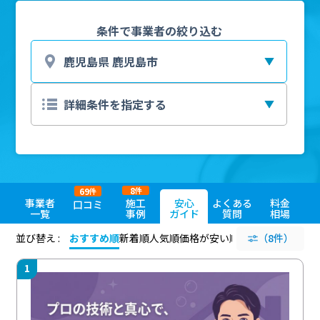
条件で事業者の絞り込む
8
69
件
件
事業者
施工
安心
よくある
料金
口コミ
一覧
事例
ガイド
質問
相場
並び替え :
おすすめ順
新着順
人気順
価格が安い順
評価が高い順
（8件）
評価
1