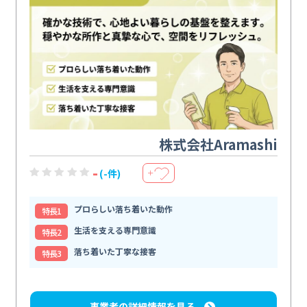
株式会社Aramashi
-
(-件)
＋
プロらしい落ち着いた動作
特⻑1
生活を支える専門意識
特⻑2
落ち着いた丁寧な接客
特⻑3
事業者の詳細情報を見る