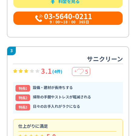
料金を見る
03-5640-0211
9：00～18：00 365日
3
サニクリーン
3.1
5
(4件)
＋
設備・建材が長持ちする
特⻑1
掃除の手間やストレスが軽減される
特⻑2
日々のお手入れがラクになる
特⻑3
仕上がりに満足
親