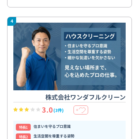
4
株式会社ワンダフルクリーン
3.0
(3件)
＋
住まいを守るプロ意識
特⻑1
生活空間を尊重する姿勢
特⻑2