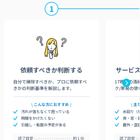
1
依頼すべきか
判断する
サービ
自分で掃除すべきか、プロに依頼すべ
17種類の清
きかの判断基準を解説します。
ク/単発の使
こんな方におすすめ
主
汚れが落ちなくて困っている
水回り（
時間をかけたくない
床・窓・
引越し・転居の予定がある
屋外・空
読了目安
約1分
読了目安