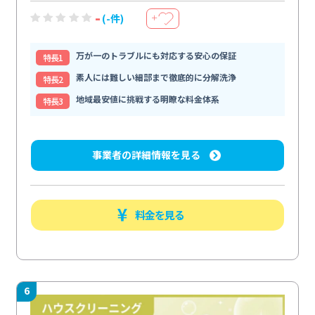
-
(-件)
＋
万が一のトラブルにも対応する安心の保証
特⻑1
素人には難しい細部まで徹底的に分解洗浄
特⻑2
地域最安値に挑戦する明瞭な料金体系
特⻑3
事業者の詳細情報を見る
料金を見る
6