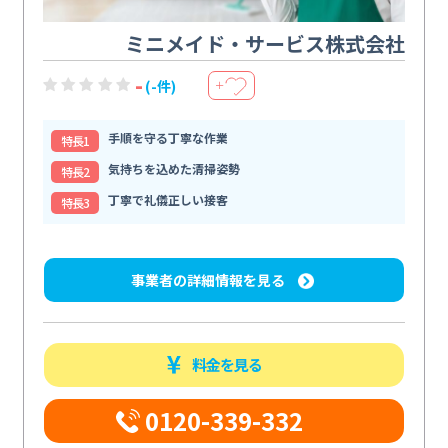
ミニメイド・サービス株式会社
-
(-件)
＋
手順を守る丁寧な作業
特⻑1
気持ちを込めた清掃姿勢
特⻑2
丁寧で礼儀正しい接客
特⻑3
事業者の詳細情報を見る
料金を見る
0120-339-332