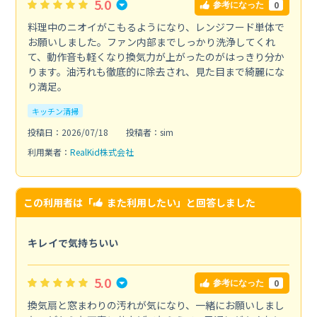
5.0
0
参考になった
料理中のニオイがこもるようになり、レンジフード単体で
お願いしました。ファン内部までしっかり洗浄してくれ
て、動作音も軽くなり換気力が上がったのがはっきり分か
ります。油汚れも徹底的に除去され、見た目まで綺麗にな
り満足。
キッチン清掃
投稿日：2026/07/18
投稿者：sim
利用業者：
RealKid株式会社
この利用者は「
また利用したい
」と回答しました
キレイで気持ちいい
5.0
0
参考になった
換気扇と窓まわりの汚れが気になり、一緒にお願いしまし