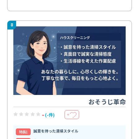
8
おそうじ革命
-
(-件)
＋
誠意を持った清掃スタイル
特⻑1