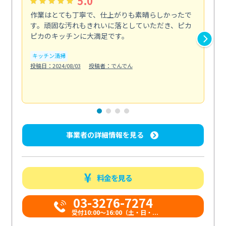
5.0
作業はとても丁寧で、仕上がりも素晴らしかったで
ス
す。頑固な汚れもきれいに落としていただき、ピカ
説
ピカのキッチンに大満足です。
の
い...
キッチン清掃
も
投稿日：2024/08/03
投稿者：でんでん
エ
投稿日
事業者の詳細情報を見る
料金を見る
03-3276-7274
受付10:00〜16:00（土・日・...