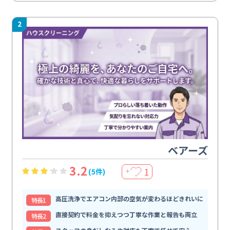
2
ベアーズ
3.2
1
(5件)
＋
高圧洗浄でエアコン内部の空気が変わるほどきれいに
特⻑1
直接契約で料金を抑えつつ丁寧な作業と報告も両立
特⻑2