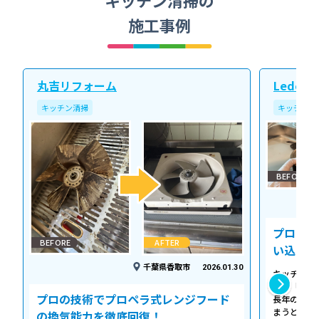
キッチン清掃の
施工事例
丸吉リフォーム
Ledope
キッチン清掃
キッチン清
BEFORE
プロの温
BEFORE
AFTER
い込み力
千葉県香取市
2026.01.30
キッチンの
える「シロ
プロの技術でプロペラ式レンジフード
長年の調理
まうとご家
の換気能力を徹底回復！