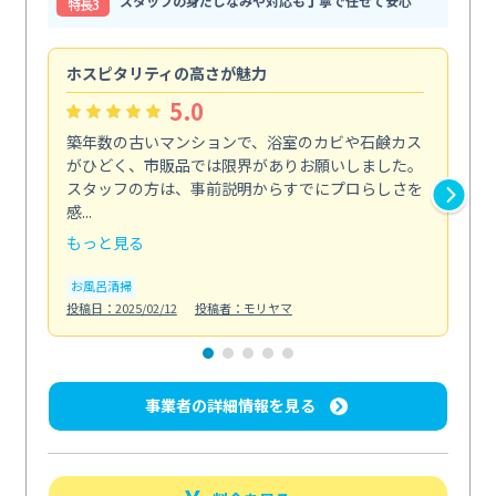
スタッフの身だしなみや対応も丁寧で任せて安心
特⻑3
ホスピタリティの高さが魅力
法
5.0
築年数の古いマンションで、浴室のカビや石鹸カス
会
がひどく、市販品では限界がありお願いしました。
し
スタッフの方は、事前説明からすでにプロらしさを
あ
感...
い...
もっと見る
も
お風呂清掃
ト
投稿日：2025/02/12
投稿者：モリヤマ
投稿日
事業者の詳細情報を見る