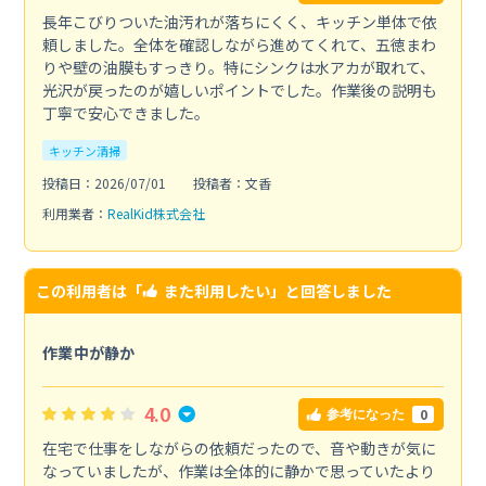
長年こびりついた油汚れが落ちにくく、キッチン単体で依
頼しました。全体を確認しながら進めてくれて、五徳まわ
りや壁の油膜もすっきり。特にシンクは水アカが取れて、
光沢が戻ったのが嬉しいポイントでした。作業後の説明も
丁寧で安心できました。
キッチン清掃
投稿日：2026/07/01
投稿者：文香
利用業者：
RealKid株式会社
この利用者は「
また利用したい
」と回答しました
作業中が静か
4.0
0
参考になった
在宅で仕事をしながらの依頼だったので、音や動きが気に
なっていましたが、作業は全体的に静かで思っていたより