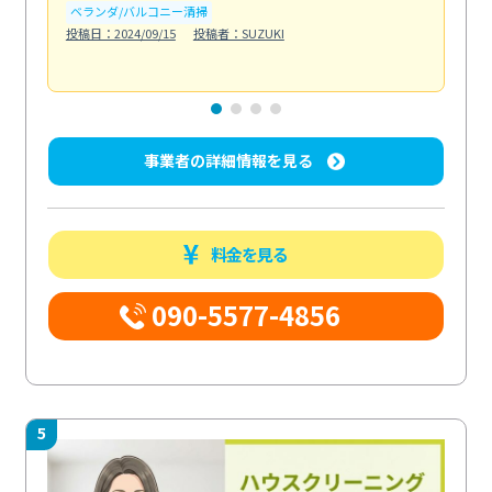
ベランダ/バルコニー清掃
投稿日：2024/09/15
投稿者：SUZUKI
キ
投稿日
事業者の詳細情報を見る
料金を見る
090-5577-4856
5