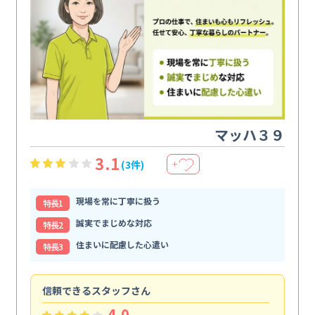
マッハ３９
3.1
(3件)
＋
現場を常に丁寧に扱う
特⻑1
誠実でまじめな対応
特⻑2
住まいに配慮した心遣い
特⻑3
信頼できるスタッフさん
キ
4.0