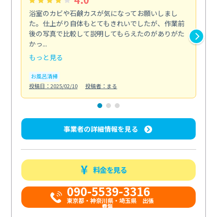
浴室のカビや石鹸カスが気になってお願いしまし
料
た。仕上がり自体もとてもきれいでしたが、作業前
取
後の写真で比較して説明してもらえたのがありがた
こ
かっ...
っ...
もっと見る
も
お風呂清掃
キ
投稿日：2025/02/10
投稿者：まる
投稿日
事業者の詳細情報を見る
料金を見る
090-5539-3316
​東京都・神奈川県・埼玉県 出張
費無...