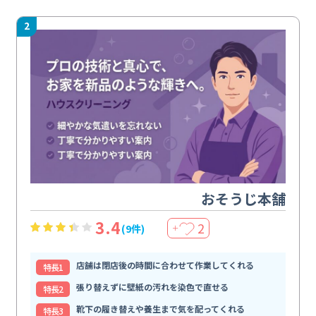
2
おそうじ本舗
3.4
2
(9件)
＋
店舗は閉店後の時間に合わせて作業してくれる
特⻑1
張り替えずに壁紙の汚れを染色で直せる
特⻑2
靴下の履き替えや養生まで気を配ってくれる
特⻑3