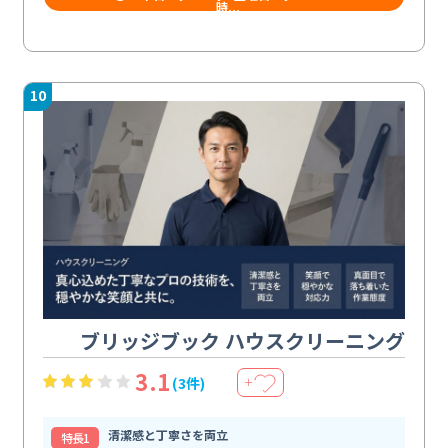
時...
10
ブリッジブック ハウスクリーニング
3.1
(3件)
＋
清潔感と丁寧さを両立
特⻑1