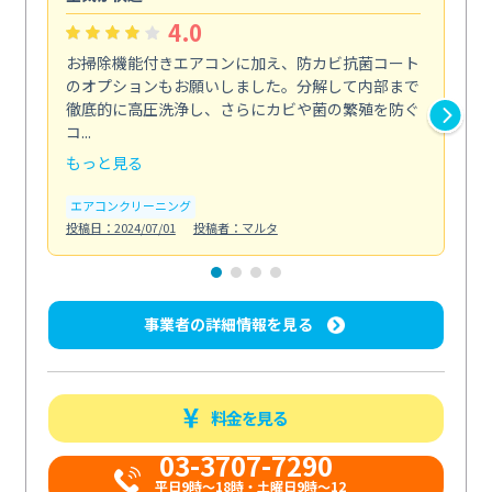
4.0
お掃除機能付きエアコンに加え、防カビ抗菌コート
今
のオプションもお願いしました。分解して内部まで
し
徹底的に高圧洗浄し、さらにカビや菌の繁殖を防ぐ
よ
コ...
す...
もっと見る
も
エアコンクリーニング
エ
投稿日：2024/07/01
投稿者：マルタ
投稿日
事業者の詳細情報を見る
料金を見る
03-3707-7290
平日9時～18時・土曜日9時～12