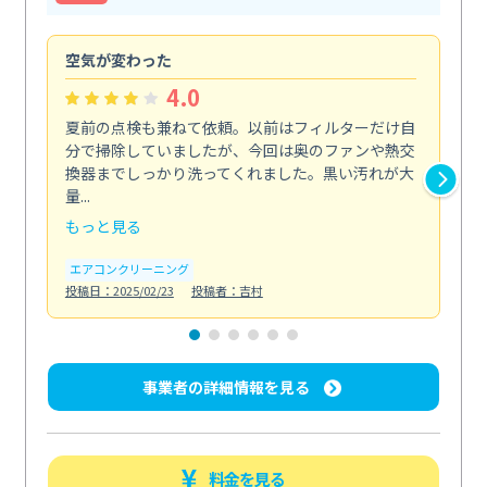
空気が変わった
浴
4.0
夏前の点検も兼ねて依頼。以前はフィルターだけ自
掃
分で掃除していましたが、今回は奥のファンや熱交
た
換器までしっかり洗ってくれました。黒い汚れが大
キ
量...
安...
もっと見る
も
エアコンクリーニング
お
投稿日：2025/02/23
投稿者：吉村
投稿日
事業者の詳細情報を見る
料金を見る