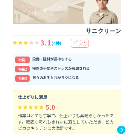
サニクリーン
3.1
5
(4件)
＋
設備・建材が長持ちする
特⻑1
掃除の手間やストレスが軽減される
特⻑2
日々のお手入れがラクになる
特⻑3
仕上がりに満足
親
5.0
作業はとても丁寧で、仕上がりも素晴らしかったで
ス
す。頑固な汚れもきれいに落としていただき、ピカ
説
ピカのキッチンに大満足です。
の