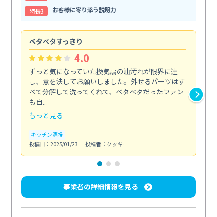
お客様に寄り添う説明力
特⻑3
ベタベタすっきり
安
4.0
ずっと気になっていた換気扇の油汚れが限界に達
掃
し、意を決してお願いしました。外せるパーツはす
し
べて分解して洗ってくれて、ベタベタだったファン
ッ
も自...
垢...
もっと見る
も
キッチン清掃
水
投稿日：2025/01/23
投稿者：クッキー
投稿日
事業者の詳細情報を見る