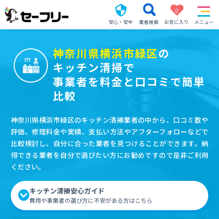
0
安心・安全
業者検索
お気に入り
メニュー
神奈川県横浜市緑区
の
キッチン清掃で
事業者を料金と口コミで簡単
比較
神奈川県横浜市緑区のキッチン清掃業者の中から、口コミ数や
評価、修理料金や実績、支払い方法やアフターフォローなどで
比較検討し、自分に合った業者を見つけることができます。納
得できる業者を自分で選びたい方にお勧めですので是非ご利用
ください。
キッチン清掃安心ガイド
費用や事業者の選び方に不安がある方はこちら