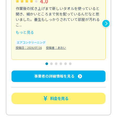
4.0
作業後の拭き上げまで新しいタオルを使っていると
ベ
聞き、細かいところまで気を配っているんだなと思
単
いました。養生もしっかりされていて部屋が汚れる
が
こ...
回...
もっと見る
も
エアコンクリーニング
ベラ
投稿日：2026/07/16
投稿者：あおい
投稿日
事業者の詳細情報を見る
料金を見る