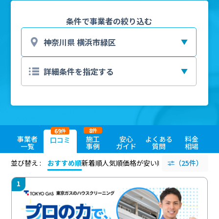
条件で事業者の絞り込む
8
69
件
件
事業者
施工
安心
よくある
料金
口コミ
一覧
事例
ガイド
質問
相場
並び替え :
おすすめ順
新着順
人気順
価格が安い順
評価が高い順
（25件）
評価
1