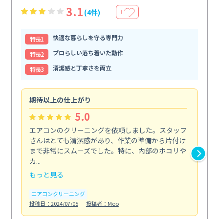
3.1
(4件)
＋
快適な暮らしを守る専門力
特⻑1
プロらしい落ち着いた動作
特⻑2
清潔感と丁寧さを両立
特⻑3
期待以上の仕上がり
プ
5.0
エアコンのクリーニングを依頼しました。スタッフ
プ
さんはとても清潔感があり、作業の準備から片付け
に
まで非常にスムーズでした。特に、内部のホコリや
で
カ...
エ
もっと見る
投稿日
エアコンクリーニング
投稿日：2024/07/05
投稿者：Moo