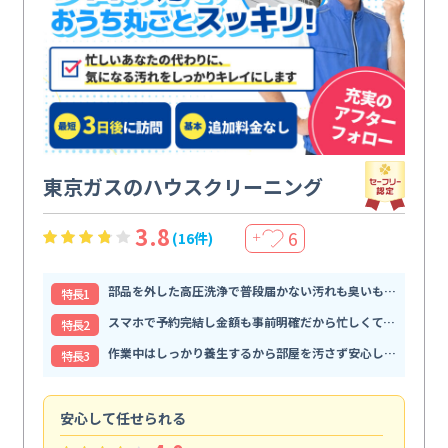
東京ガスのハウスクリーニング
3.8
6
(16件)
＋
部品を外した高圧洗浄で普段届かない汚れも臭いもすっきり解消
特⻑1
スマホで予約完結し金額も事前明確だから忙しくても頼みやすい
特⻑2
作業中はしっかり養生するから部屋を汚さず安心して任せられる
特⻑3
安心して任せられる
見