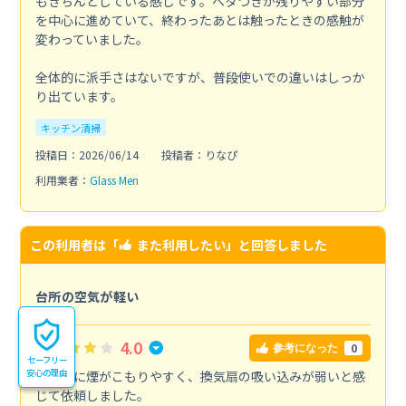
もきちんとしている感じです。ベタつきが残りやすい部分
を中心に進めていて、終わったあとは触ったときの感触が
変わっていました。
全体的に派手さはないですが、普段使いでの違いはしっか
り出ています。
キッチン清掃
投稿日：2026/06/14
投稿者：りなぴ
利用業者：
Glass Men
この利用者は「
また利用したい
」と回答しました
台所の空気が軽い
4.0
0
参考になった
セーフリー
安心の理由
料理中に煙がこもりやすく、換気扇の吸い込みが弱いと感
じて依頼しました。