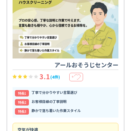
アールおそうじセンター
3.1
(4件)
＋
丁寧で分かりやすい言葉選び
特⻑1
お客様目線の丁寧説明
特⻑2
静かで落ち着いた作業スタイル
特⻑3
空気が快適
手