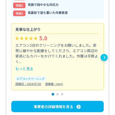
笑顔で穏やかな対応力
特⻑2
真面目で落ち着いた作業態度
特⻑3
見事な仕上がり
快
5.0
エアコン2台のクリーニングをお願いしました。非
初
常に細やかな配慮をしてくださり、エアコン周辺の
ス
家具にもカバーをかけてくれました。作業は手際よ
作
く...
心...
もっと見る
も
エアコンクリーニング
エ
投稿日：2024/07/05
投稿者：kenji
投稿日
事業者の詳細情報を見る