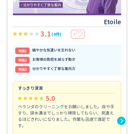
Etoile
3.1
(4件)
＋
細やかな気遣いを忘れない
特⻑1
お客様の負担を減らす動き
特⻑2
分かりやすく丁寧な案内力
特⻑3
すっきり清潔
キ
5.0
ベランダのクリーニングをお願いしました。床や手
コ
すり、排水溝までしっかり掃除してもらい、見違え
れ
るほどきれいになりました。作業も迅速で満足で
く
す。
欲を.
も