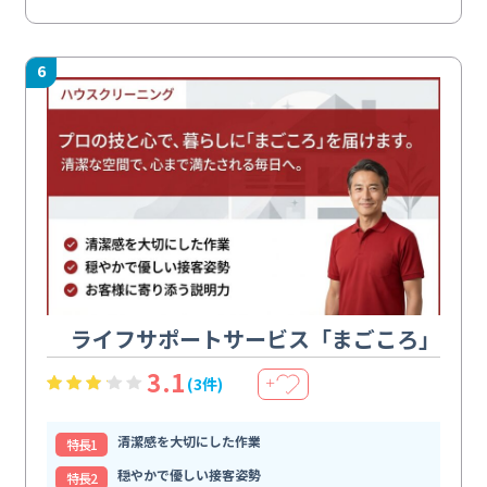
6
ライフサポートサービス「まごころ」
3.1
(3件)
＋
清潔感を大切にした作業
特⻑1
穏やかで優しい接客姿勢
特⻑2