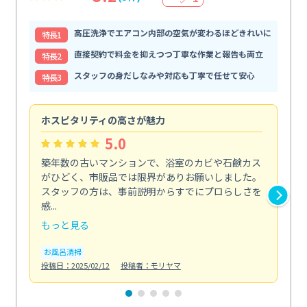
高圧洗浄でエアコン内部の空気が変わるほどきれいに
特⻑1
直接契約で料金を抑えつつ丁寧な作業と報告も両立
特⻑2
スタッフの身だしなみや対応も丁寧で任せて安心
特⻑3
ホスピタリティの高さが魅力
法
5.0
築年数の古いマンションで、浴室のカビや石鹸カス
会
がひどく、市販品では限界がありお願いしました。
し
スタッフの方は、事前説明からすでにプロらしさを
あ
感...
い...
もっと見る
も
お風呂清掃
ト
投稿日：2025/02/12
投稿者：モリヤマ
投稿日