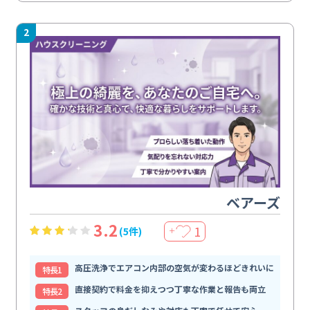
2
ベアーズ
3.2
1
(5件)
＋
高圧洗浄でエアコン内部の空気が変わるほどきれいに
特⻑1
直接契約で料金を抑えつつ丁寧な作業と報告も両立
特⻑2