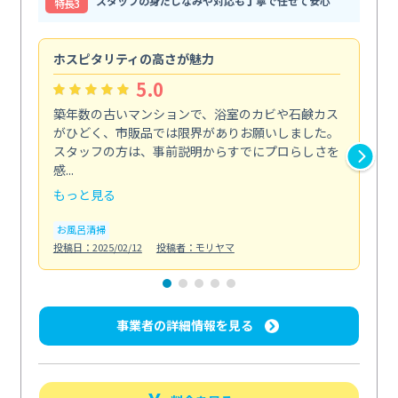
スタッフの身だしなみや対応も丁寧で任せて安心
特⻑3
ホスピタリティの高さが魅力
法
5.0
築年数の古いマンションで、浴室のカビや石鹸カス
会
がひどく、市販品では限界がありお願いしました。
し
スタッフの方は、事前説明からすでにプロらしさを
あ
感...
い...
もっと見る
も
お風呂清掃
ト
投稿日：2025/02/12
投稿者：モリヤマ
投稿日
事業者の詳細情報を見る