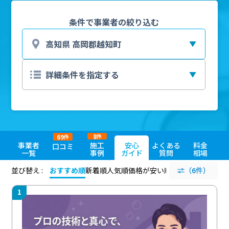
条件で事業者の絞り込む
8
69
件
件
事業者
施工
安心
よくある
料金
口コミ
一覧
事例
ガイド
質問
相場
並び替え :
おすすめ順
新着順
人気順
価格が安い順
評価が高い順
（6件）
評価
1