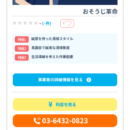
おそうじ革命
-
(-件)
＋
誠意を持った清掃スタイル
特⻑1
真面目で誠実な清掃態度
特⻑2
生活導線を考えた作業配慮
特⻑3
事業者の詳細情報を見る
料金を見る
03-6432-0823