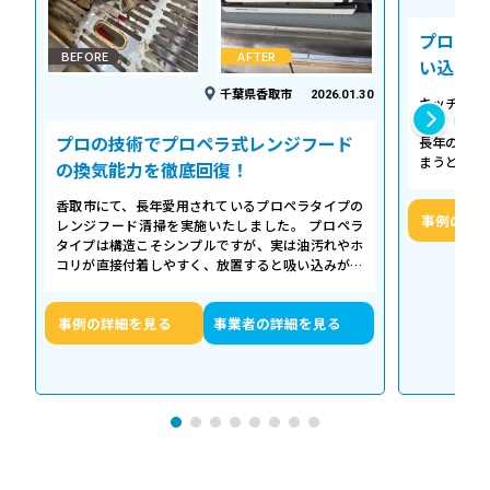
プロの温
BEFORE
AFTER
い込み力
千葉県香取市
2026.01.30
キッチンの
える「シロ
プロの技術でプロペラ式レンジフード
長年の調理
まうとご家
の換気能力を徹底回復！
せん。お預
香取市にて、長年愛用されているプロペラタイプの
事例の詳
レンジフード清掃を実施いたしました。 プロペラ
タイプは構造こそシンプルですが、実は油汚れやホ
コリが直接付着しやすく、放置すると吸い込みが悪
くなるだけでなく、異音や故障の原因に…
事例の詳細を見る
事業者の詳細を見る