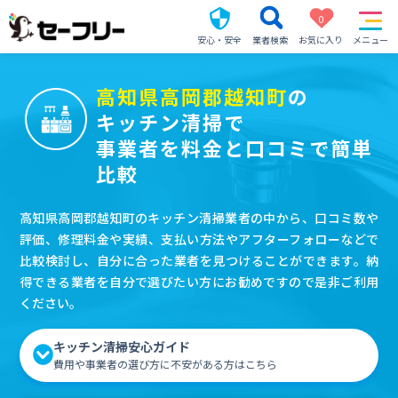
0
安心・安全
業者検索
お気に入り
メニュー
高知県高岡郡越知町
の
キッチン清掃で
事業者を料金と口コミで簡単
比較
高知県高岡郡越知町のキッチン清掃業者の中から、口コミ数や
評価、修理料金や実績、支払い方法やアフターフォローなどで
比較検討し、自分に合った業者を見つけることができます。納
得できる業者を自分で選びたい方にお勧めですので是非ご利用
ください。
キッチン清掃安心ガイド
費用や事業者の選び方に不安がある方はこちら