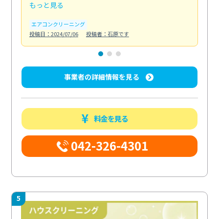
もっと見る
も
エアコンクリーニング
お
投稿日：2024/07/06
投稿者：石原です
投稿日
事業者の詳細情報を見る
料金を見る
042-326-4301
5