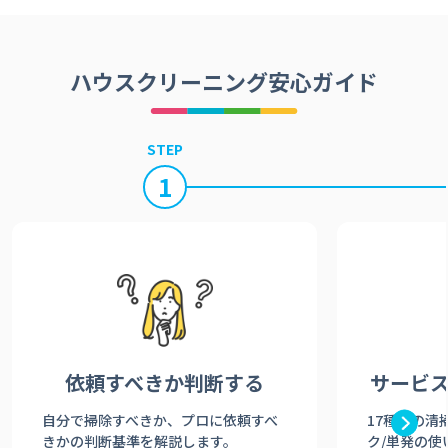
ハウスクリーニング安心ガイド
STEP
1
依頼すべきか
判断する
サービ
自分で掃除すべきか、プロに依頼すべ
17種類の清
きかの判断基準を解説します。
ク/単発の使