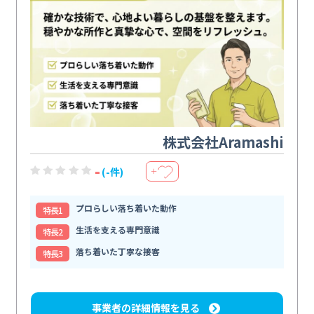
株式会社Aramashi
-
(-件)
＋
プロらしい落ち着いた動作
特⻑1
生活を支える専門意識
特⻑2
落ち着いた丁寧な接客
特⻑3
事業者の詳細情報を見る