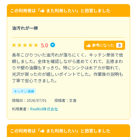
この利用者は「
また利用したい
」と回答しました
油汚れが一掃
5.0
0
参考になった
長年こびりついた油汚れが落ちにくく、キッチン単体で依
頼しました。全体を確認しながら進めてくれて、五徳まわ
りや壁の油膜もすっきり。特にシンクは水アカが取れて、
光沢が戻ったのが嬉しいポイントでした。作業後の説明も
丁寧で安心できました。
キッチン清掃
投稿日：2026/07/01
投稿者：文香
利用業者：
RealKid株式会社
この利用者は「
また利用したい
」と回答しました