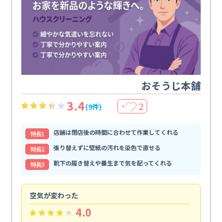
おそうじ本舗
3.4
2
(9件)
＋
店舗は閉店後の時間に合わせて作業してくれる
特⻑1
張り替えずに壁紙の汚れを染色で直せる
特⻑2
靴下の履き替えや養生まで気を配ってくれる
特⻑3
空気が変わった
浴
4.0