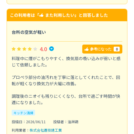
この利用者は「
また利用したい
」と回答しました
台所の空気が軽い
4.0
0
参考になった
料理中に煙がこもりやすく、換気扇の吸い込みが弱いと感
じて依頼しました。
プロペラ部分の油汚れを丁寧に落としてくれたことで、回
転が軽くなり換気力が大幅に改善。
調理後のニオイも残りにくくなり、台所で過ごす時間が快
適になりました。
キッチン清掃
投稿日：2026/06/11
投稿者：油淋鶏
利用業者：
株式会社蒼技建工業