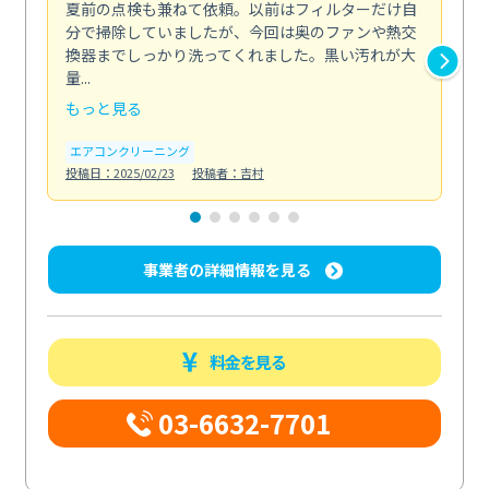
夏前の点検も兼ねて依頼。以前はフィルターだけ自
掃
分で掃除していましたが、今回は奥のファンや熱交
た
換器までしっかり洗ってくれました。黒い汚れが大
キ
量...
安...
もっと見る
も
エアコンクリーニング
お
投稿日：2025/02/23
投稿者：吉村
投稿日
事業者の詳細情報を見る
料金を見る
03-6632-7701