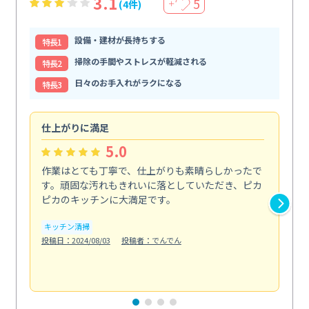
3.1
5
(4件)
＋
設備・建材が長持ちする
特⻑1
掃除の手間やストレスが軽減される
特⻑2
日々のお手入れがラクになる
特⻑3
仕上がりに満足
親
5.0
作業はとても丁寧で、仕上がりも素晴らしかったで
ス
す。頑固な汚れもきれいに落としていただき、ピカ
説
ピカのキッチンに大満足です。
の
い...
キッチン清掃
も
投稿日：2024/08/03
投稿者：でんでん
エ
投稿日