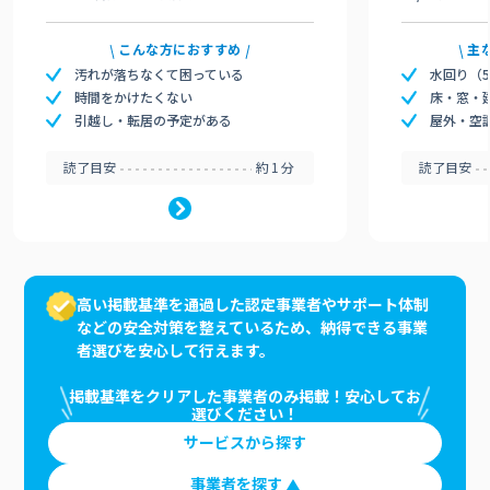
こんな方におすすめ
主
汚れが落ちなくて困っている
水回り（
時間をかけたくない
床・窓・
引越し・転居の予定がある
屋外・空
読了目安
約1分
読了目安
高い掲載基準を通過した認定事業者やサポート体制
などの安全対策を整えているため、納得できる事業
者選びを安心して行えます。
掲載基準をクリアした事業者のみ掲載！安心してお
選びください！
サービスから探す
事業者を探す