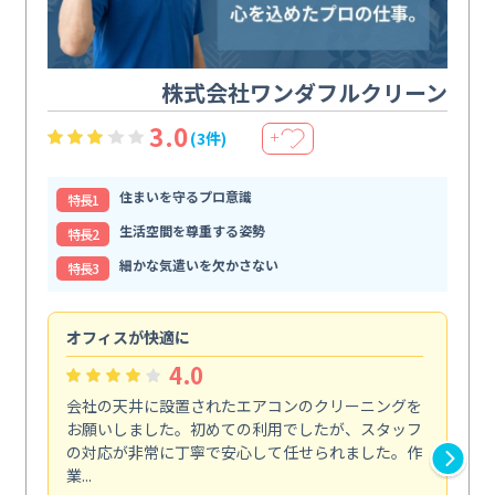
株式会社ワンダフルクリーン
3.0
(3件)
＋
住まいを守るプロ意識
特⻑1
生活空間を尊重する姿勢
特⻑2
細かな気遣いを欠かさない
特⻑3
オフィスが快適に
納
4.0
会社の天井に設置されたエアコンのクリーニングを
浴
お願いしました。初めての利用でしたが、スタッフ
終
の対応が非常に丁寧で安心して任せられました。作
き
業...
し...