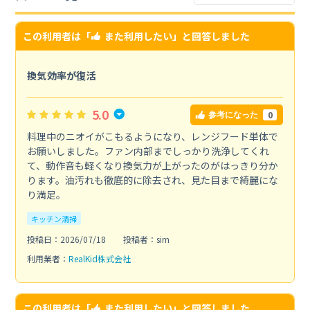
この利用者は「
また利用したい
」と回答しました
換気効率が復活
5.0
0
参考になった
料理中のニオイがこもるようになり、レンジフード単体で
お願いしました。ファン内部までしっかり洗浄してくれ
て、動作音も軽くなり換気力が上がったのがはっきり分か
ります。油汚れも徹底的に除去され、見た目まで綺麗にな
り満足。
キッチン清掃
投稿日：2026/07/18
投稿者：sim
利用業者：
RealKid株式会社
この利用者は「
また利用したい
」と回答しました